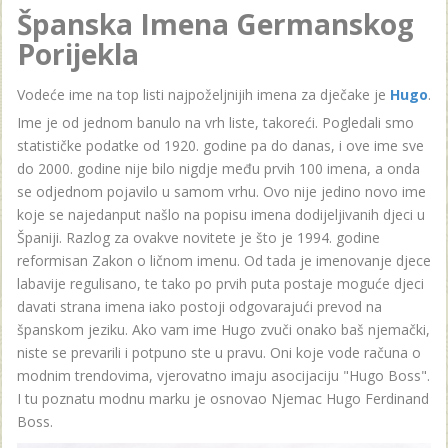
Španska Imena Germanskog
Porijekla
Vodeće ime na top listi najpoželjnijih imena za dječake je
Hugo
.
Ime je od jednom banulo na vrh liste, takoreći. Pogledali smo
statističke podatke od 1920. godine pa do danas, i ove ime sve
do 2000. godine nije bilo nigdje među prvih 100 imena, a onda
se odjednom pojavilo u samom vrhu. Ovo nije jedino novo ime
koje se najedanput našlo na popisu imena dodijeljivanih djeci u
Španiji. Razlog za ovakve novitete je što je 1994. godine
reformisan Zakon o ličnom imenu. Od tada je imenovanje djece
labavije regulisano, te tako po prvih puta postaje moguće djeci
davati strana imena iako postoji odgovarajući prevod na
španskom jeziku. Ako vam ime Hugo zvuči onako baš njemački,
niste se prevarili i potpuno ste u pravu. Oni koje vode računa o
modnim trendovima, vjerovatno imaju asocijaciju "Hugo Boss".
I tu poznatu modnu marku je osnovao Njemac Hugo Ferdinand
Boss.