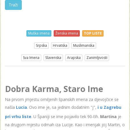
Traži
Muška imena
Ženska imena
TOP LISTE
Srpska
Hrvatska
Muslimanska
Sva Imena
Slavenska
Arapska
Zanimljivosti
Dobra Karma, Staro Ime
Na prvom jmjestu omiljenih španskih imena za djevojčice se
našla
Lucia
. Ovo ime je, sa jednim dodatnim "j",
i u Zagrebu
pri vrhu liste
. U Španiji se ime pojavilo tek 90-tih.
Martina
je
na drugom mjestu odmah iza Lucije. Kao i imenjak joj Martin, o