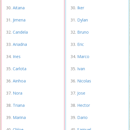
Aitana
Iker
Jimena
Dylan
Candela
Bruno
Ariadna
Eric
Ines
Marco
Carlota
Ivan
Ainhoa
Nicolas
Nora
Jose
Triana
Hector
Marina
Dario
Chloe
Samuel