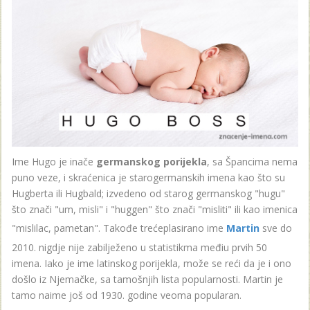
Ime Hugo je inače
germanskog porijekla
, sa Špancima nema
puno veze, i skraćenica je starogermanskih imena kao što su
Hugberta ili Hugbald; izvedeno od starog germanskog "hugu"
što znači "um, misli" i "huggen" što znači "misliti" ili kao imenica
"mislilac, pametan". Takođe trećeplasirano ime
Martin
sve do
2010. nigdje nije zabilježeno u statistikma međiu prvih 50
imena. Iako je ime latinskog porijekla, može se reći da je i ono
došlo iz Njemačke, sa tamošnjih lista popularnosti. Martin je
tamo naime još od 1930. godine veoma popularan.