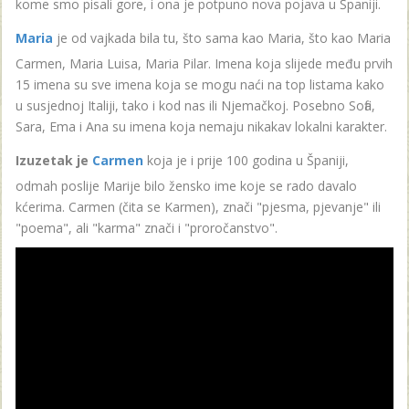
kome smo pisali gore, i ona je potpuno nova pojava u Španiji.
Maria
je od vajkada bila tu, što sama kao Maria, što kao Maria
Carmen, Maria Luisa, Maria Pilar. Imena koja slijede među prvih
15 imena su sve imena koja se mogu naći na top listama kako
u susjednoj Italiji, tako i kod nas ili Njemačkoj. Posebno Sofia,
Sara, Ema i Ana su imena koja nemaju nikakav lokalni karakter.
Izuzetak je
Carmen
koja je i prije 100 godina u Španiji,
odmah poslije Marije bilo žensko ime koje se rado davalo
kćerima. Carmen (čita se Karmen), znači "pjesma, pjevanje" ili
"poema", ali "karma" znači i "proročanstvo".