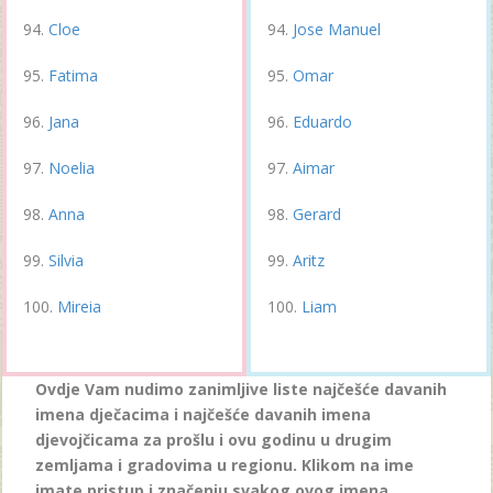
Cloe
Jose Manuel
Fatima
Omar
Jana
Eduardo
Noelia
Aimar
Anna
Gerard
Silvia
Aritz
Mireia
Liam
Ovdje Vam nudimo zanimljive liste najčešće davanih
imena dječacima i najčešće davanih imena
djevojčicama za prošlu i ovu godinu u drugim
zemljama i gradovima u regionu. Klikom na ime
imate pristup i značenju svakog ovog imena .