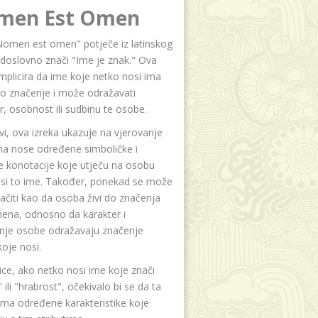
men Est Omen
Nomen est omen" potječe iz latinskog
i doslovno znači "Ime je znak." Ova
implicira da ime koje netko nosi ima
o značenje i može odražavati
r, osobnost ili sudbinu te osobe.
i, ova izreka ukazuje na vjerovanje
na nose određene simboličke i
e konotacije koje utječu na osobu
osi to ime. Također, ponekad se može
čiti kao da osoba živi do značenja
ena, odnosno da karakter i
anje osobe odražavaju značenje
oje nosi.
ice, ako netko nosi ime koje znači
 ili "hrabrost", očekivalo bi se da ta
ma određene karakteristike koje