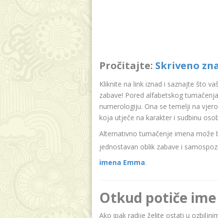
Pročitajte:
Skriveno zn
Kliknite na link iznad i saznajte što v
zabave! Pored alfabetskog tumačenja
numerologiju. Ona se temelji na vjer
koja utječe na karakter i sudbinu oso
Alternativno tumačenje imena može bit
jednostavan oblik zabave i samospozn
imena Emma
.
Otkud potiče im
Ako ipak radije želite ostati u ozbilj