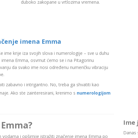
duboko zakopane u vrtlozima vremena.
ačenje imena Emma
aše ime krije iza svojih slova i numerologije – sve u duhu
 imena Emma, osvrnut ćemo se i na Pitagorinu
ovanju da svako ime nosi određenu numeričku vibraciju
be.
i zabavno i intrigantno. No, treba ga shvatiti kao
aje. Ako ste zainteresirani, krenimo s
numerologijom
Ime 
e Emma?
Danas s
nim vodama i opširnije istražiti značenje imena Emma po