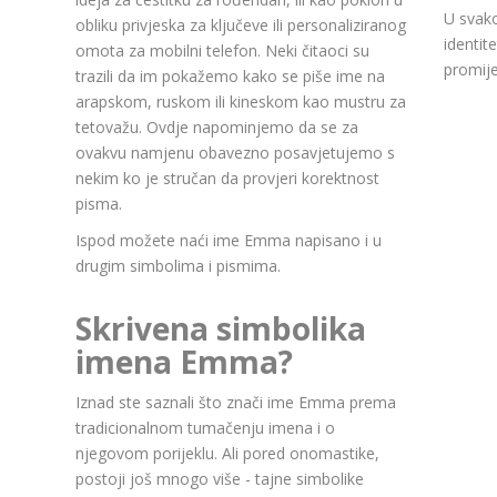
U svako
obliku privjeska za ključeve ili personaliziranog
identit
omota za mobilni telefon. Neki čitaoci su
promije
trazili da im pokažemo kako se piše ime na
arapskom, ruskom ili kineskom kao mustru za
tetovažu. Ovdje napominjemo da se za
ovakvu namjenu obavezno posavjetujemo s
nekim ko je stručan da provjeri korektnost
pisma.
Ispod možete naći ime Emma napisano i u
drugim simbolima i pismima.
Skrivena simbolika
imena Emma?
Iznad ste saznali što znači ime Emma prema
tradicionalnom tumačenju imena i o
njegovom porijeklu. Ali pored onomastike,
postoji još mnogo više - tajne simbolike