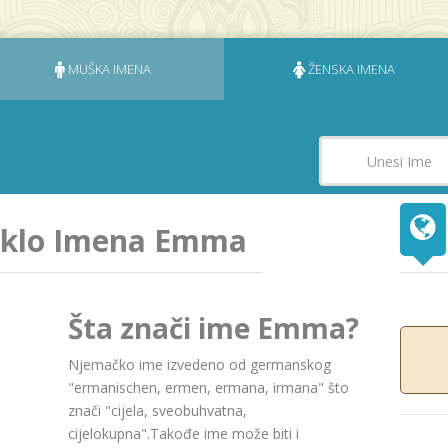
MUŠKA IMENA
ŽENSKA IMENA
jeklo Imena Emma
Šta znači ime Emma?
Njemačko ime izvedeno od germanskog
"ermanischen, ermen, ermana, irmana" što
znači "cijela, sveobuhvatna,
cijelokupna".Takođe ime može biti i