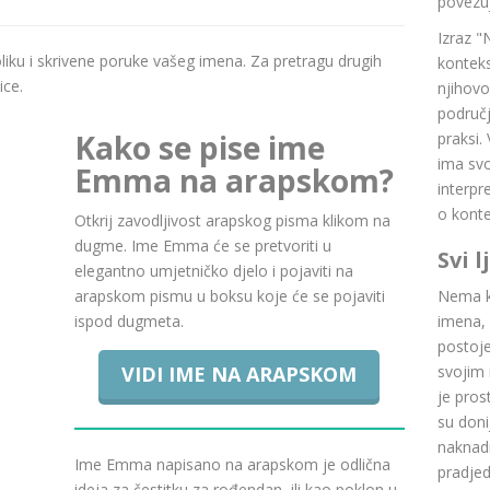
povezuj
Izraz "
boliku i skrivene poruke vašeg imena. Za pretragu drugih
konteks
ice.
njihovo
područj
Kako se pise ime
praksi.
ima svoj
Emma na arapskom?
interpr
o konte
Otkrij zavodljivost arapskog pisma klikom na
dugme. Ime Emma će se pretvoriti u
Svi 
elegantno umjetničko djelo i pojaviti na
arapskom pismu u boksu koje će se pojaviti
Nema ku
ispod dugmeta.
imena, 
postoje.
VIDI IME NA ARAPSKOM
svojim 
je pros
su doni
naknadn
Ime Emma napisano na arapskom je odlična
pradje
ideja za čestitku za rođendan, ili kao poklon u