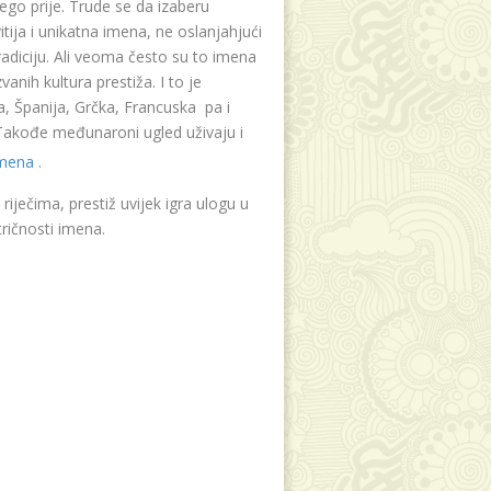
ego prije. Trude se da izaberu
tija i unikatna imena, ne oslanjahjući
radiciju. Ali veoma često su to imena
vanih kultura prestiža. I to je
, Španija, Grčka, Francuska pa i
. Takođe međunaroni ugled uživaju i
imena
.
riječima, prestiž uvijek igra ulogu u
ričnosti imena.