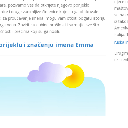
djece n
a, pozivamo vas da otkrijete njegovo porijeklo,
maštovi
nice i druge zanimljive činjenice koje su ga oblikovale
se na t
ci za proučavanje imena, mogu vam otkriti bogatu istoriju
iz takoz
pog imena. Zavirite u dubine prošlosti i saznajte sve što
Amerika
nosti i precima koji su ga nosili.
Italija
ruska 
orijeklu i značenju imena Emma
Drugim 
ekscent