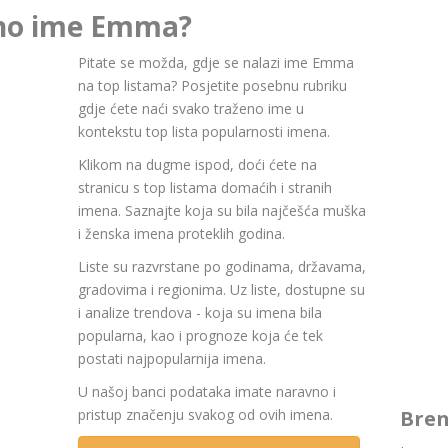
rno ime Emma?
Pitate se možda, gdje se nalazi ime Emma
na top listama? Posjetite posebnu rubriku
gdje ćete naći svako traženo ime u
kontekstu top lista popularnosti imena.
Klikom na dugme ispod, doći ćete na
stranicu s top listama domaćih i stranih
imena. Saznajte koja su bila najčešća muška
i ženska imena proteklih godina.
Liste su razvrstane po godinama, državama,
gradovima i regionima. Uz liste, dostupne su
i analize trendova - koja su imena bila
popularna, kao i prognoze koja će tek
postati najpopularnija imena.
U našoj banci podataka imate naravno i
Bren
pristup značenju svakog od ovih imena.