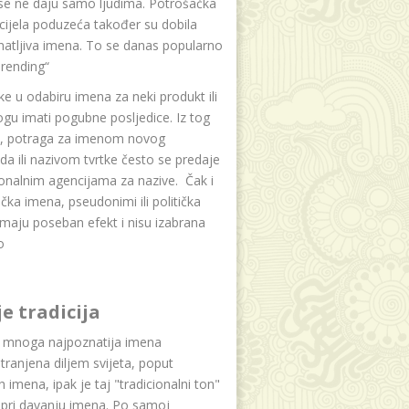
se ne daju samo ljudima. Potrošačka
i cijela poduzeća također su dobila
atljiva imena. To se danas popularno
rending“
e u odabiru imena za neki produkt ili
ogu imati pogubne posljedice. Iz tog
a, potraga za imenom novog
da ili nazivom tvrtke često se predaje
onalnim agencijama za nazive. Čak i
čka imena, pseudonimi ili politička
maju poseban efekt i nisu izabrana
o
je tradicija
u mnoga najpoznatija imena
tranjena diljem svijeta, poput
ih imena, ipak je taj "tradicionalni ton"
 pri davanju imena. Po samoj