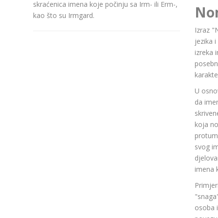
skraćenica imena koje počinju sa Irm- ili Erm-,
No
kao što su Irmgard.
Izraz "
jezika 
izreka 
posebn
karakte
U osnov
da ime
skriven
koja n
protuma
svog im
djelov
imena k
Primjer
"snaga"
osoba i