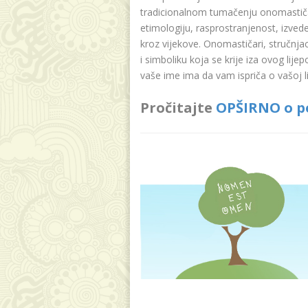
tradicionalnom tumačenju onomastičar
etimologiju, rasprostranjenost, izvede
kroz vijekove. Onomastičari, stručnja
i simboliku koja se krije iza ovog lije
vaše ime ima da vam ispriča o vašoj lič
Pročitajte
OPŠIRNO o p