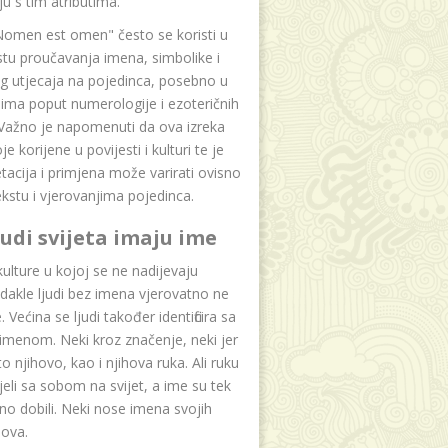
u s tim atributima.
Nomen est omen" često se koristi u
tu proučavanja imena, simbolike i
g utjecaja na pojedinca, posebno u
ima poput numerologije i ezoteričnih
 Važno je napomenuti da ova izreka
e korijene u povijesti i kulturi te je
etacija i primjena može varirati ovisno
kstu i vjerovanjima pojedinca.
ljudi svijeta imaju ime
lture u kojoj se ne nadijevaju
dakle ljudi bez imena vjerovatno ne
 Većina se ljudi također identificira sa
imenom. Neki kroz značenje, neki jer
to njihovo, kao i njihova ruka. Ali ruku
jeli sa sobom na svijet, a ime su tek
o dobili. Neki nose imena svojih
dova.