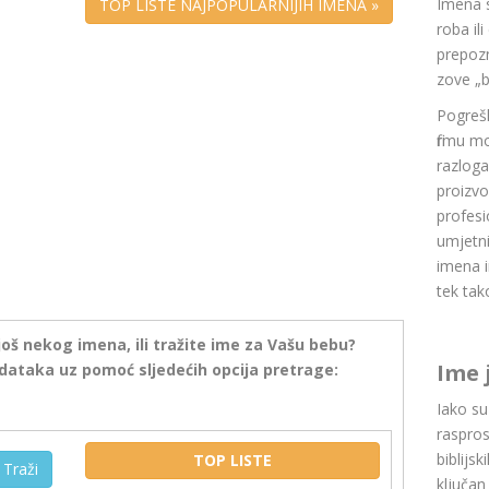
Imena 
TOP LISTE NAJPOPULARNIJIH IMENA »
roba il
prepozn
zove „b
Pogrešk
firmu m
razlog
proizvo
profesi
umjetni
imena i
tek tak
još nekog imena, ili tražite ime za Vašu bebu?
Ime 
dataka uz pomoć sljedećih opcija pretrage:
Iako s
raspros
biblijsk
TOP LISTE
Traži
ključan