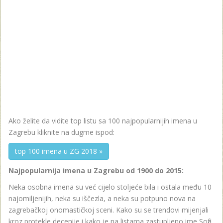
Ako želite da vidite top listu sa 100 najpopularnijih imena u
Zagrebu kliknite na dugme ispod:
top 100 imena u ZG 2018 »
Najpopularnija imena u Zagrebu od 1900 do 2015:
Neka osobna imena su već cijelo stoljeće bila i ostala među 10
najomiljenijih, neka su iščezla, a neka su potpuno nova na
zagrebačkoj onomastičkoj sceni. Kako su se trendovi mijenjali
kroz protekle decenije i kako je na listama zastupljeno ime Sofia