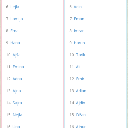
Lejla
Adin
Lamija
Eman
Ema
Imran
Hana
Harun
Ajša
Tarik
Emina
Ali
Adna
Emir
Ajna
Adian
Sajra
Ajdin
Nejla
Džan
Una
Ajnur