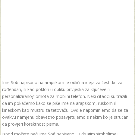
Ime Sofia napisano na arapskom je odlična ideja za čestitku za
rođendan, ili kao poklon u obliku privjeska za ključeve ili
personaliziranog omota za mobilni telefon. Neki čitaoci su trazili
da im pokažemo kako se piše ime na arapskom, ruskom ili
kineskom kao mustru za tetovažu. Ovdje napominjemo da se za
ovakvu namjenu obavezno posavjetujemo s nekim ko je stručan
da provjeri korektnost pisma.
Ispod možete naći ime Sofia napisano i u drugim simbolima i