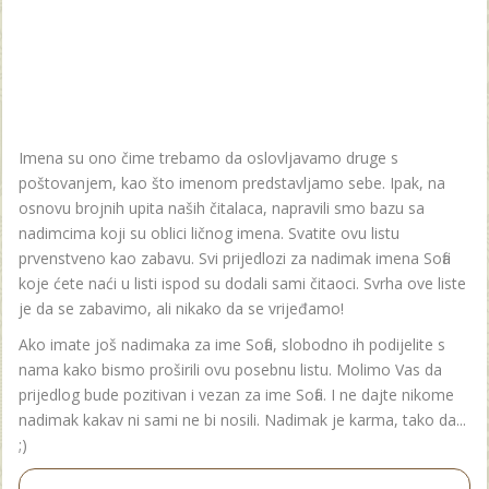
Imena su ono čime trebamo da oslovljavamo druge s
poštovanjem, kao što imenom predstavljamo sebe. Ipak, na
osnovu brojnih upita naših čitalaca, napravili smo bazu sa
nadimcima koji su oblici ličnog imena. Svatite ovu listu
prvenstveno kao zabavu. Svi prijedlozi za nadimak imena Sofia
koje ćete naći u listi ispod su dodali sami čitaoci. Svrha ove liste
je da se zabavimo, ali nikako da se vrijeđamo!
Ako imate još nadimaka za ime Sofia, slobodno ih podijelite s
nama kako bismo proširili ovu posebnu listu. Molimo Vas da
prijedlog bude pozitivan i vezan za ime Sofia. I ne dajte nikome
nadimak kakav ni sami ne bi nosili. Nadimak je karma, tako da...
;)