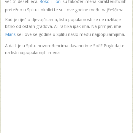
već tri desetljeća.
Roko
i
Toni
su također imena karakterističnih
pretežno u Splitu i okolici te su i ove godine među najčešćima.
Kad je riječ o djevojčicama, lista popularnosti se ne razlikuje
bitno od ostalih gradova. Ali razlika ipak ima. Na primjer, ime
Maris
se i ove se godine u Splitu našlo među najpopularnijima.
A da li je u Splitu novorođencima davano ime Sofia? Pogledajte
na listi najpopularnijih imena.