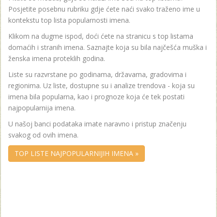
Posjetite posebnu rubriku gdje ćete naći svako traženo ime u
kontekstu top lista popularnosti imena.
Klikom na dugme ispod, doći ćete na stranicu s top listama
domaćih i stranih imena. Saznajte koja su bila najčešća muška i
ženska imena proteklih godina.
Liste su razvrstane po godinama, državama, gradovima i
regionima. Uz liste, dostupne su i analize trendova - koja su
imena bila popularna, kao i prognoze koja će tek postati
najpopularnija imena.
U našoj banci podataka imate naravno i pristup značenju
svakog od ovih imena.
TOP LISTE NAJPOPULARNIJIH IMENA »