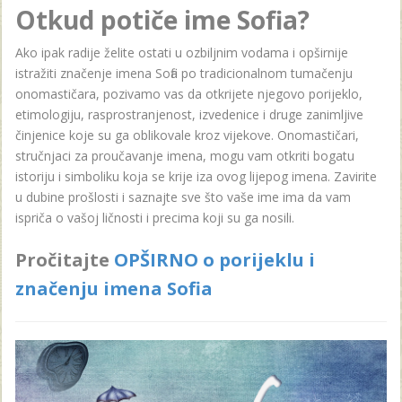
Otkud potiče ime Sofia?
Ako ipak radije želite ostati u ozbiljnim vodama i opširnije
istražiti značenje imena Sofia po tradicionalnom tumačenju
onomastičara, pozivamo vas da otkrijete njegovo porijeklo,
etimologiju, rasprostranjenost, izvedenice i druge zanimljive
činjenice koje su ga oblikovale kroz vijekove. Onomastičari,
stručnjaci za proučavanje imena, mogu vam otkriti bogatu
istoriju i simboliku koja se krije iza ovog lijepog imena. Zavirite
u dubine prošlosti i saznajte sve što vaše ime ima da vam
ispriča o vašoj ličnosti i precima koji su ga nosili.
Pročitajte
OPŠIRNO o porijeklu i
značenju imena Sofia