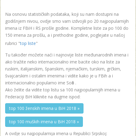
Na osnovu statističkiih podataka, koji su nam dostupni na
godišnjem nivou, ovdje smo vam izdvojili po 20 najpopularnijih
imena iz FBiH i RS prošle godine. Kompletne liste za po 100 do
150 imena za prošlu, a i prethodne godine, poglejate u našoj
rubrici "
top liste
"
Tu također možete naći i najnovije liste međunarodnih imena i
ako tražite neko internacionalno ime bacite oko na liste za
ruskim, italijanskim, španskim, njemačkim, turskim, grčkim,
švajcarskim i ostalim imenima i vidite kako je u FBih a i
internacionalno popularno ime Sofia .
Ako želite da vidite top listu sa 100 najpopularnijih imena u
Federaciji BiH kliknite na dugme ispod:
top 100 ženskih imena u BiH 2018 »
top 100 muških imena u BiH 2018 »
A ovdje su najpopularnija imena u Republici Srpskoj: