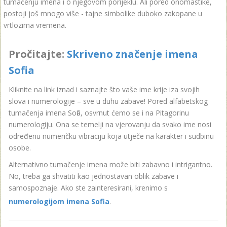
tumačenju imena i o njegovom porijeklu. Ali pored onomastike,
postoji još mnogo više - tajne simbolike duboko zakopane u
vrtlozima vremena.
Pročitajte:
Skriveno značenje imena
Sofia
Kliknite na link iznad i saznajte što vaše ime krije iza svojih
slova i numerologije – sve u duhu zabave! Pored alfabetskog
tumačenja imena Sofia, osvrnut ćemo se i na Pitagorinu
numerologiju. Ona se temelji na vjerovanju da svako ime nosi
određenu numeričku vibraciju koja utječe na karakter i sudbinu
osobe.
Alternativno tumačenje imena može biti zabavno i intrigantno.
No, treba ga shvatiti kao jednostavan oblik zabave i
samospoznaje. Ako ste zainteresirani, krenimo s
numerologijom imena Sofia
.