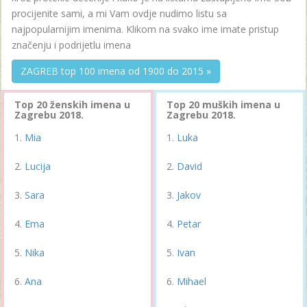
procijenite sami, a mi Vam ovdje nudimo listu sa
najpopularnijim imenima. Klikom na svako ime imate pristup
značenju i podrijetlu imena
ZAGREB top 100 imena od 1900 do 2015 »
Top 20 ženskih imena u
Top 20 muških imena u
Zagrebu 2018.
Zagrebu 2018.
Mia
Luka
Lucija
David
Sara
Jakov
Ema
Petar
Nika
Ivan
Ana
Mihael