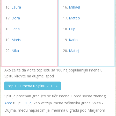
Laura
Mihael
Dora
Mateo
Lena
Filip
Maris
Karlo
Nika
Matej
Ako želite da vidite top listu sa 100 najpopularnijih imena u
Splitu kliknite na dugme ispod:
top 100 imena u Splitu 2018 »
Split je poseban grad što se tiče imena. Pored svima znanog
Ante
tu je i
Duje
, kao verzija imena zaštitnika grada Splita -
Dujma, među najčešćim je imenima u gradu pod Marjanom