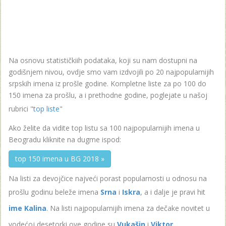
Na osnovu statističkiih podataka, koji su nam dostupni na
godišnjem nivou, ovdje smo vam izdvojili po 20 najpopularnijih
srpskih imena iz prošle godine. Kompletne liste za po 100 do
150 imena za prošlu, a i prethodne godine, poglejate u našoj
rubrici "
top liste
"
Ako želite da vidite top listu sa 100 najpopularnijih imena u
Beogradu kliknite na dugme ispod:
top 150 imena u BG 2018 »
Na listi za devojčice najveći porast popularnosti u odnosu na
prošlu godinu beleže imena
Srna
i
Iskra
, a i dalje je pravi hit
ime Kalina
. Na listi najpopularnijih imena za dečake novitet u
vodećoj desetorki ove godine su
Vukašin
i
Viktor.