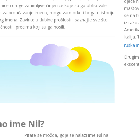
djece n
nice i druge zanimljive činjenice koje su ga oblikovale
maštovi
ci za proučavanje imena, mogu vam otkriti bogatu istoriju
se na t
pog imena. Zavirite u dubine prošlosti i saznajte sve što
iz takoz
nosti i precima koji su ga nosili.
Amerika
Italija
ruska 
Drugim 
ekscent
no ime Nil?
Pitate se možda, gdje se nalazi ime Nil na