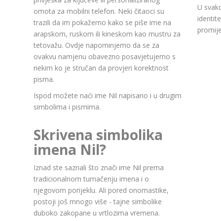
U svako
omota za mobilni telefon. Neki čitaoci su
identit
trazili da im pokažemo kako se piše ime na
promije
arapskom, ruskom ili kineskom kao mustru za
tetovažu. Ovdje napominjemo da se za
ovakvu namjenu obavezno posavjetujemo s
nekim ko je stručan da provjeri korektnost
pisma.
Ispod možete naći ime Nil napisano i u drugim
simbolima i pismima.
Skrivena simbolika
imena Nil?
Iznad ste saznali što znači ime Nil prema
tradicionalnom tumačenju imena i o
njegovom porijeklu. Ali pored onomastike,
postoji još mnogo više - tajne simbolike
duboko zakopane u vrtlozima vremena.