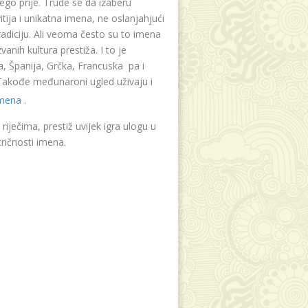
ego prije. Trude se da izaberu
tija i unikatna imena, ne oslanjahjući
radiciju. Ali veoma često su to imena
vanih kultura prestiža. I to je
, Španija, Grčka, Francuska pa i
. Takođe međunaroni ugled uživaju i
imena
.
riječima, prestiž uvijek igra ulogu u
ričnosti imena.