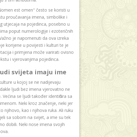
Nomen est omen" često se koristi u
tu proučavanja imena, simbolike i
g utjecaja na pojedinca, posebno u
ima poput numerologije i ezoteričnih
 Važno je napomenuti da ova izreka
e korijene u povijesti i kulturi te je
etacija i primjena može varirati ovisno
kstu i vjerovanjima pojedinca.
ljudi svijeta imaju ime
lture u kojoj se ne nadijevaju
dakle ljudi bez imena vjerovatno ne
 Većina se ljudi također identificira sa
imenom. Neki kroz značenje, neki jer
to njihovo, kao i njihova ruka. Ali ruku
jeli sa sobom na svijet, a ime su tek
o dobili. Neki nose imena svojih
dova.