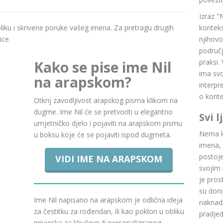
Izraz "
boliku i skrivene poruke vašeg imena. Za pretragu drugih
konteks
ice.
njihovo
područj
praksi.
Kako se pise ime Nil
ima svoj
na arapskom?
interpr
o konte
Otkrij zavodljivost arapskog pisma klikom na
dugme. Ime Nil će se pretvoriti u elegantno
Svi 
umjetničko djelo i pojaviti na arapskom pismu
Nema ku
u boksu koje će se pojaviti ispod dugmeta.
imena, 
postoje.
VIDI IME NA ARAPSKOM
svojim 
je pros
su doni
Ime Nil napisano na arapskom je odlična ideja
naknadn
za čestitku za rođendan, ili kao poklon u obliku
pradje
privjeska za ključeve ili personaliziranog