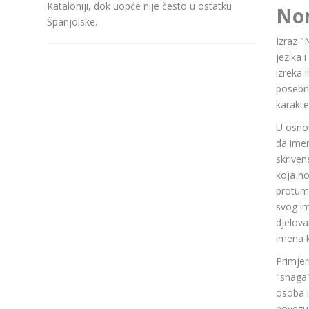
Kataloniji, dok uopće nije često u ostatku
No
Španjolske.
Izraz "
jezika 
izreka 
posebn
karakte
U osnov
da ime
skriven
koja n
protuma
svog im
djelov
imena k
Primjer
"snaga"
osoba i
povezuj