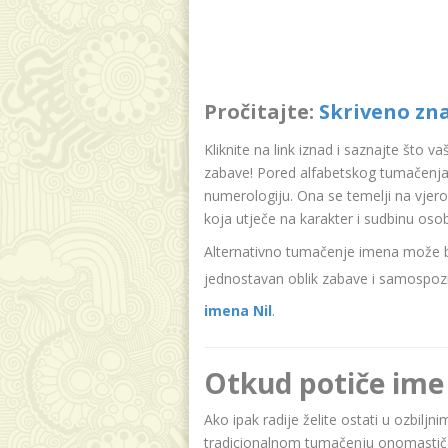
Pročitajte:
Skriveno zn
Kliknite na link iznad i saznajte što v
zabave! Pored alfabetskog tumačenja 
numerologiju. Ona se temelji na vjer
koja utječe na karakter i sudbinu oso
Alternativno tumačenje imena može bit
jednostavan oblik zabave i samospozn
imena Nil
.
Otkud potiče ime 
Ako ipak radije želite ostati u ozbiljn
tradicionalnom tumačenju onomastičar