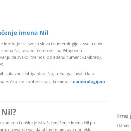
ačenje imena Nil
aše ime krije iza svojih slova i numerologije – sve u duhu
imena Nil, osvrnut ćemo se i na Pitagorinu
ovanju da svako ime nosi određenu numeričku vibraciju
be.
i zabavno i intrigantno. No, treba ga shvatiti kao
aje. Ako ste zainteresirani, krenimo s
numerologijom
Nil?
Ime 
im vodama i opširnije istražiti značenje imena Nil po
Danas s
a, pozivamo vas da otkrijete njegovo porijeklo,