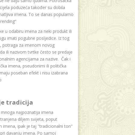
se ne daju samo ljudima. Potrošačka
i cijela poduzeća također su dobila
atljiva imena. To se danas popularno
rending“
e u odabiru imena za neki produkt ili
ogu imati pogubne posljedice. Iz tog
a, potraga za imenom novog
da ili nazivom tvrtke često se predaje
onalnim agencijama za nazive. Čak i
čka imena, pseudonimi ili politička
maju poseban efekt i nisu izabrana
o
je tradicija
u mnoga najpoznatija imena
tranjena diljem svijeta, poput
ih imena, ipak je taj "tradicionalni ton"
 pri davanju imena. Po samoj