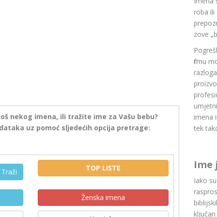
Imena 
roba il
prepozn
zove „b
Pogrešk
firmu m
razlog
proizvo
profesi
umjetni
još nekog imena, ili tražite ime za Vašu bebu?
imena i
dataka uz pomoć sljedećih opcija pretrage:
tek tak
Ime 
TOP LISTE
Traži
Iako s
raspros
Ženska imena
biblijsk
ključan