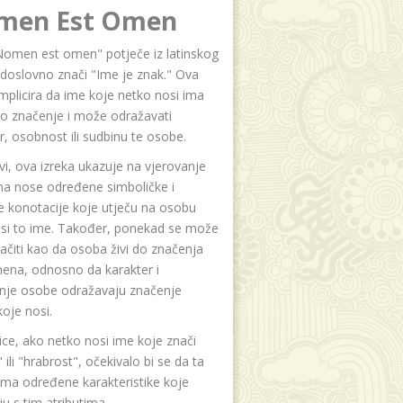
men Est Omen
Nomen est omen" potječe iz latinskog
i doslovno znači "Ime je znak." Ova
implicira da ime koje netko nosi ima
o značenje i može odražavati
r, osobnost ili sudbinu te osobe.
i, ova izreka ukazuje na vjerovanje
na nose određene simboličke i
e konotacije koje utječu na osobu
osi to ime. Također, ponekad se može
čiti kao da osoba živi do značenja
ena, odnosno da karakter i
anje osobe odražavaju značenje
oje nosi.
ice, ako netko nosi ime koje znači
 ili "hrabrost", očekivalo bi se da ta
ma određene karakteristike koje
u s tim atributima.