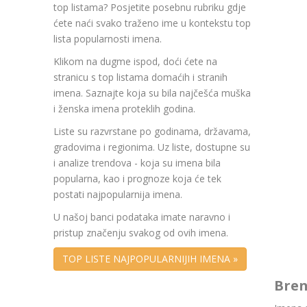
top listama? Posjetite posebnu rubriku gdje
ćete naći svako traženo ime u kontekstu top
lista popularnosti imena.
Klikom na dugme ispod, doći ćete na
stranicu s top listama domaćih i stranih
imena. Saznajte koja su bila najčešća muška
i ženska imena proteklih godina.
Liste su razvrstane po godinama, državama,
gradovima i regionima. Uz liste, dostupne su
i analize trendova - koja su imena bila
popularna, kao i prognoze koja će tek
postati najpopularnija imena.
U našoj banci podataka imate naravno i
pristup značenju svakog od ovih imena.
TOP LISTE NAJPOPULARNIJIH IMENA »
Bren