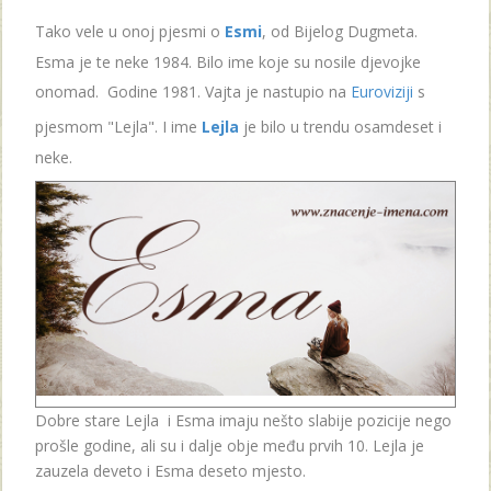
Tako vele u onoj pjesmi o
Esmi
, od Bijelog Dugmeta.
Esma je te neke 1984. Bilo ime koje su nosile djevojke
onomad. Godine 1981. Vajta je nastupio na
Euroviziji
s
pjesmom "Lejla". I ime
Lejla
je bilo u trendu osamdeset i
neke.
Dobre stare Lejla i Esma imaju nešto slabije pozicije nego
prošle godine, ali su i dalje obje među prvih 10. Lejla je
zauzela deveto i Esma deseto mjesto.