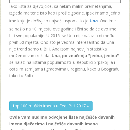
Iako lista za djevojčice, sa nekim malim premetanjima,
izgleda maltene isto kao i prošle godine, ipak imamo jedno
ime koje je doživjelo najveći uspon a to je
Una
. Ovo ime
se našlo na 18. mjestu ove godine i čini se da će ovo ime
biti sve popularnije. U 2015. se Una nije nalazila ni među
prvih 50 mjesta. Ono što je veoma interesantno da Una
nije trend samo u BiH. Analizom najnovijih statistika
možemo vam reći da
Una, po značenju "jedna, jedina"
se nalazi na listama popularnosti u Republici Srpskoj a i
ostalim zemljama i gradovima u regionu, kako u Beogradu
tako i u Splitu.
top 100 muških imena u Fed. BiH 2017 »
Ovde Vam nudimo odvojene liste najčešće davanih
imena dječacima i najčešće davanih imena