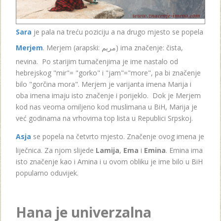
Sara
je pala na treću poziciju a na drugo mjesto se popela
Merjem
. Merjem (arapski: مريم) ima značenje: čista,
nevina. Po starijim tumačenjima je ime nastalo od
hebrejskog "mir"= "gorko" i "jam"="more", pa bi značenje
bilo "gorčina mora". Merjem je varijanta imena Marija i
oba imena imaju isto značenje i porijeklo. Dok je Merjem
kod nas veoma omiljeno kod muslimana u BiH, Marija je
već godinama na vrhovima top lista u Republici Srpskoj.
Asja
se popela na četvrto mjesto. Značenje ovog imena je
liječnica. Za njom slijede
Lamija
,
Ema
i
Emina
. Emina ima
isto značenje kao i Amina i u ovom obliku je ime bilo u BiH
popularno oduvijek.
Hana je univerzalna