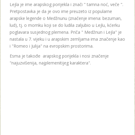
Lejla je ime arapskog porijekla i znači " tamna noć, veče ".
Pretpostavka je da je ovo ime preuzeto iz popularne
arapske legende o Medžnunu (značenje imena: bezuman,
lud), tj. o momku koji se do ludila zaljubio u Lejlu, kćerku
poglavara susjednog plemena. Priča " Medžnun i Lejla" je
nastala u 7. vijeku i u arapskim zemljama ima značenje kao
i "Romeo i Julija" na evropskim prostorima.
Esma je takođe arapskog porijekla i nosi značenje
"najuzvišenija, najplemenitijeg karaktera".