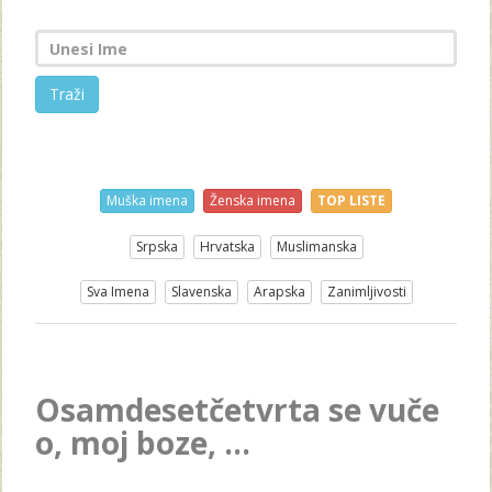
Traži
Muška imena
Ženska imena
TOP LISTE
Srpska
Hrvatska
Muslimanska
Sva Imena
Slavenska
Arapska
Zanimljivosti
Osamdesetčetvrta se vuče
o, moj boze, ...