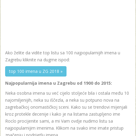
Ako želite da vidite top listu sa 100 najpopularnijih imena u
Zagrebu kliknite na dugme ispod:
top 100 imena u ZG 2018 »
Najpopularnija imena u Zagrebu od 1900 do 2015:
Neka osobna imena su već cijelo stoljeće bila i ostala među 10
najomiljenijih, neka su iščezla, a neka su potpuno nova na
zagrebačkoj onomastičkoj sceni. Kako su se trendovi mijenjali
kroz protekle decenije i kako je na listama zastupljeno ime
Rocío procijenite sami, a mi Vam ovdje nudimo listu sa
najpopularnijim imenima. Klikom na svako ime imate pristup
značenju i podrijetlu imena