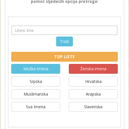
pomoć sljedećih opcija pretrage:
Traži
TOP LISTE
Muška imena
Ženska imena
Srpska
Hrvatska
Muslimanska
Arapska
Sva Imena
Slavenska