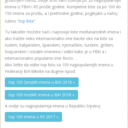
godišnjem nivou, ovdje smo vam izdvojili po 20 najpopularnijih
imena iz FBiH i RS prošle godine. Kompletne liste za po 100 do
150 imena za prošlu, a i prethodne godine, poglejate u našoj
rubrici "
top liste
"
Tu također možete naći i najnovije liste međunarodnih imena i
ako tražite neko internacionalno ime bacite oko na liste za
ruskim, italijanskim, španskim, njemačkim, turskim, grčkim,
švajcarskim i ostalim imenima i vidite kako je u FBih a i
internacionalno popularno ime Rocío .
Ako želite da vidite top listu sa 100 najpopularnijih imena u
Federaciji BiH kliknite na dugme ispod:
top 100 ženskih imena u BiH 2018 »
top 100 muških imena u BiH 2018 »
A ovdje su najpopularnija imena u Republici Srpskoj:
top 100 imena u RS 2017 »