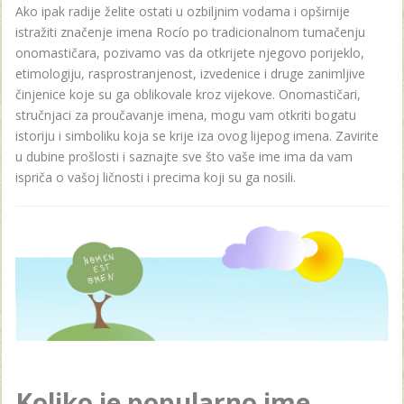
Ako ipak radije želite ostati u ozbiljnim vodama i opširnije
istražiti značenje imena Rocío po tradicionalnom tumačenju
onomastičara, pozivamo vas da otkrijete njegovo porijeklo,
etimologiju, rasprostranjenost, izvedenice i druge zanimljive
činjenice koje su ga oblikovale kroz vijekove. Onomastičari,
stručnjaci za proučavanje imena, mogu vam otkriti bogatu
istoriju i simboliku koja se krije iza ovog lijepog imena. Zavirite
u dubine prošlosti i saznajte sve što vaše ime ima da vam
ispriča o vašoj ličnosti i precima koji su ga nosili.
Koliko je popularno ime