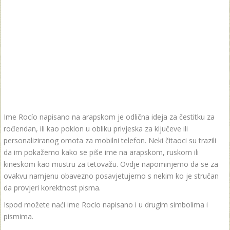
Ime Rocío napisano na arapskom je odlična ideja za čestitku za
rođendan, ili kao poklon u obliku privjeska za ključeve ili
personaliziranog omota za mobilni telefon. Neki čitaoci su trazili
da im pokažemo kako se piše ime na arapskom, ruskom ili
kineskom kao mustru za tetovažu. Ovdje napominjemo da se za
ovakvu namjenu obavezno posavjetujemo s nekim ko je stručan
da provjeri korektnost pisma.
Ispod možete naći ime Rocío napisano i u drugim simbolima i
pismima.