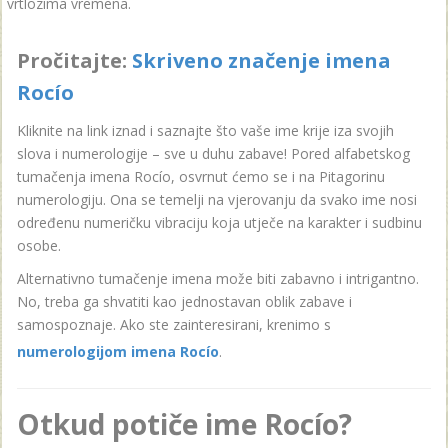
vrtlozima vremena.
Pročitajte:
Skriveno značenje imena
Rocío
Kliknite na link iznad i saznajte što vaše ime krije iza svojih
slova i numerologije – sve u duhu zabave! Pored alfabetskog
tumačenja imena Rocío, osvrnut ćemo se i na Pitagorinu
numerologiju. Ona se temelji na vjerovanju da svako ime nosi
određenu numeričku vibraciju koja utječe na karakter i sudbinu
osobe.
Alternativno tumačenje imena može biti zabavno i intrigantno.
No, treba ga shvatiti kao jednostavan oblik zabave i
samospoznaje. Ako ste zainteresirani, krenimo s
numerologijom imena Rocío
.
Otkud potiče ime Rocío?