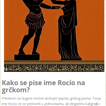
Kako se pise ime Rocío na
grčkom?
Pritiskom na dugme možeš doživjeti ljepotu grčkog pisma. Tvoje
ime Rocío će se pretvoriti u jednostavnu, ali elegantnu kaligrafiju i