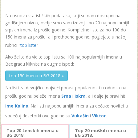
Na osnovu statističkiih podataka, koji su nam dostupni na
godišnjem nivou, ovdje smo vam izdvojili po 20 najpopularnijih
srpskih imena iz prošle godine. Kompletne liste za po 100 do
150 imena za prošlu, a i prethodne godine, poglejate u našoj
rubrici "
top liste
"
Ako želite da vidite top listu sa 100 najpopularnijih imena u
Beogradu kliknite na dugme ispod:
top 150 imena u BG 2018 »
Na listi za devojčice najveći porast popularnosti u odnosu na
prošlu godinu beleže imena
Srna
i
Iskra
, a i dalje je pravi hit
ime Kalina
. Na listi najpopularnijih imena za dečake novitet u
vodećoj desetorki ove godine su
Vukašin
i
Viktor.
Top 20 ženskih imena u
Top 20 muških imena u
BG 2018.
BG 2018.