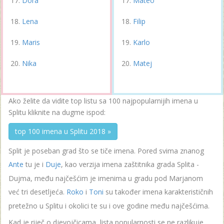
Dora
Mateo
Lena
Filip
Maris
Karlo
Nika
Matej
Ako želite da vidite top listu sa 100 najpopularnijih imena u
Splitu kliknite na dugme ispod:
top 100 imena u Splitu 2018 »
Split je poseban grad što se tiče imena. Pored svima znanog
Ante
tu je i
Duje
, kao verzija imena zaštitnika grada Splita -
Dujma, među najčešćim je imenima u gradu pod Marjanom
već tri desetljeća.
Roko
i
Toni
su također imena karakterističnih
pretežno u Splitu i okolici te su i ove godine među najčešćima.
Kad je riječ o djevojčicama, lista popularnosti se ne razlikuje