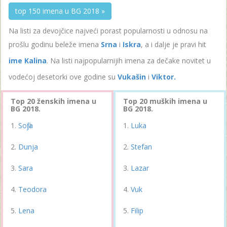
top 150 imena u BG 2018 »
Na listi za devojčice najveći porast popularnosti u odnosu na
prošlu godinu beleže imena
Srna
i
Iskra
, a i dalje je pravi hit
ime Kalina
. Na listi najpopularnijih imena za dečake novitet u
vodećoj desetorki ove godine su
Vukašin
i
Viktor.
Top 20 ženskih imena u
Top 20 muških imena u
BG 2018.
BG 2018.
Sofija
Luka
Dunja
Stefan
Sara
Lazar
Teodora
Vuk
Lena
Filip