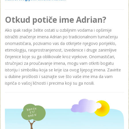
Otkud potiče ime Adrian?
Ako ipak radije želite ostati u ozbiljnim vodama i opširnije
istražiti značenje imena Adrian po tradicionalnom tumačenju
onomastičara, pozivamo vas da otkrijete njegovo porijeklo,
etimologiju, rasprostranjenost, izvedenice i druge zanimljive
činjenice koje su ga oblikovale kroz vijekove. Onomastičari,
stručnjaci za proučavanje imena, mogu vam otkriti bogatu
istoriju i simboliku koja se krije iza ovog lijepog imena. Zavirite
u dubine prošlosti i saznajte sve što vaše ime ima da vam
ispriča o vašoj ličnosti i precima koji su ga nosili.