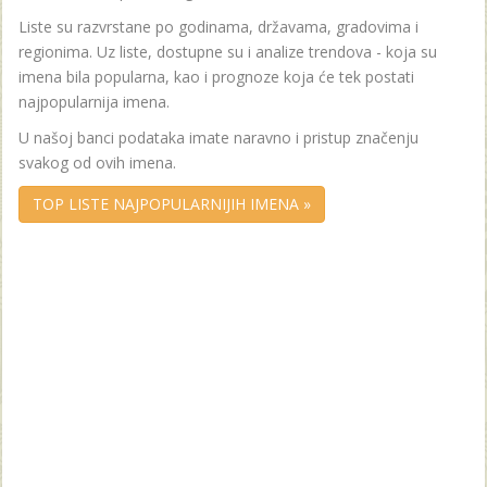
Liste su razvrstane po godinama, državama, gradovima i
regionima. Uz liste, dostupne su i analize trendova - koja su
imena bila popularna, kao i prognoze koja će tek postati
najpopularnija imena.
U našoj banci podataka imate naravno i pristup značenju
svakog od ovih imena.
TOP LISTE NAJPOPULARNIJIH IMENA »