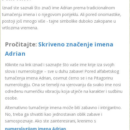
Iznad ste saznali što znači ime Adrian prema tradicionalnom
tumačenju imena i o njegovom porijeklu. Ali pored onomastike,
postoji još mnogo više - tajne simbolike duboko zakopane u
vrtlozima vremena.
Pročitajte:
Skriveno značenje imena
Adrian
Kliknite na link iznad i saznajte što vaše ime krije iza svojih
slova i numerologije – sve u duhu zabave! Pored alfabetskog
tumačenja imena Adrian, osvrnut ćemo se i na Pitagorinu
numerologiju. Ona se temelji na vjerovanju da svako ime nosi
određenu numeričku vibraciju koja utječe na karakter i sudbinu
osobe.
Alternativno tumačenje imena može biti zabavno i intrigantno.
No, treba ga shvatiti kao jednostavan oblik zabave i
samospoznaje. Ako ste zainteresirani, krenimo s
numerologijom imena Adrian
.