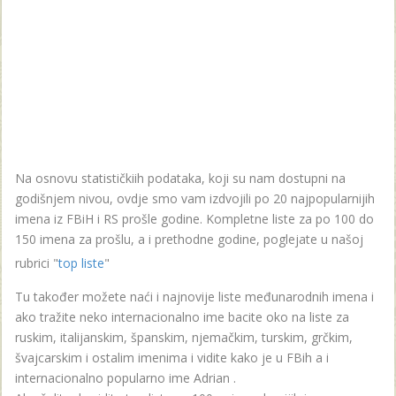
Na osnovu statističkiih podataka, koji su nam dostupni na
godišnjem nivou, ovdje smo vam izdvojili po 20 najpopularnijih
imena iz FBiH i RS prošle godine. Kompletne liste za po 100 do
150 imena za prošlu, a i prethodne godine, poglejate u našoj
rubrici "
top liste
"
Tu također možete naći i najnovije liste međunarodnih imena i
ako tražite neko internacionalno ime bacite oko na liste za
ruskim, italijanskim, španskim, njemačkim, turskim, grčkim,
švajcarskim i ostalim imenima i vidite kako je u FBih a i
internacionalno popularno ime Adrian .