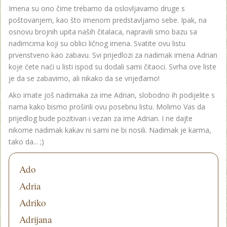
Imena su ono čime trebamo da oslovljavamo druge s
poštovanjem, kao što imenom predstavljamo sebe. Ipak, na
osnovu brojnih upita naših čitalaca, napravili smo bazu sa
nadimcima koji su oblici ličnog imena. Svatite ovu listu
prvenstveno kao zabavu. Svi prijedlozi za nadimak imena Adrian
koje ćete naći u listi ispod su dodali sami čitaoci. Svrha ove liste
je da se zabavimo, ali nikako da se vrijeđamo!
Ako imate još nadimaka za ime Adrian, slobodno ih podijelite s
nama kako bismo proširili ovu posebnu listu. Molimo Vas da
prijedlog bude pozitivan i vezan za ime Adrian. I ne dajte
nikome nadimak kakav ni sami ne bi nosili. Nadimak je karma,
tako da... ;)
Ado
Adria
Adriko
Adrijana