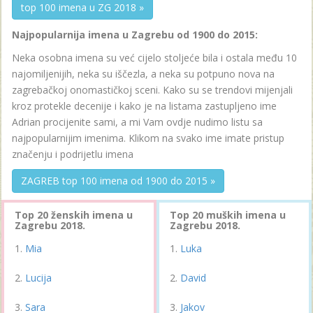
top 100 imena u ZG 2018 »
Najpopularnija imena u Zagrebu od 1900 do 2015:
Neka osobna imena su već cijelo stoljeće bila i ostala među 10
najomiljenijih, neka su iščezla, a neka su potpuno nova na
zagrebačkoj onomastičkoj sceni. Kako su se trendovi mijenjali
kroz protekle decenije i kako je na listama zastupljeno ime
Adrian procijenite sami, a mi Vam ovdje nudimo listu sa
najpopularnijim imenima. Klikom na svako ime imate pristup
značenju i podrijetlu imena
ZAGREB top 100 imena od 1900 do 2015 »
Top 20 ženskih imena u
Top 20 muških imena u
Zagrebu 2018.
Zagrebu 2018.
Mia
Luka
Lucija
David
Sara
Jakov