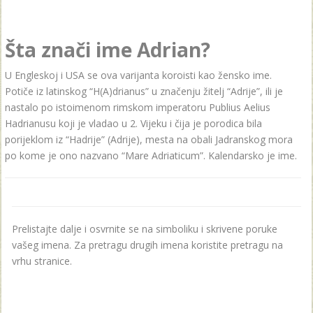
Šta znači ime Adrian?
U Engleskoj i USA se ova varijanta koroisti kao žensko ime.
Potiče iz latinskog “H(A)drianus” u značenju žitelj “Adrije”, ili je
nastalo po istoimenom rimskom imperatoru Publius Aelius
Hadrianusu koji je vladao u 2. Vijeku i čija je porodica bila
porijeklom iz “Hadrije” (Adrije), mesta na obali Jadranskog mora
po kome je ono nazvano “Mare Adriaticum”. Kalendarsko je ime.
Prelistajte dalje i osvrnite se na simboliku i skrivene poruke
vašeg imena. Za pretragu drugih imena koristite pretragu na
vrhu stranice.