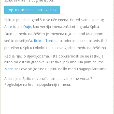
Splitu kliknite na dugme ispod:
top 100 imena u Splitu 2018 »
Split je poseban grad što se tiče imena. Pored svima znanog
Ante
tu je i
Duje
, kao verzija imena zaštitnika grada Splita -
Dujma, među najčešćim je imenima u gradu pod Marjanom
već tri desetljeća.
Roko
i
Toni
su također imena karakterističnih
pretežno u Splitu i okolici te su i ove godine među najčešćima.
Kad je riječ o djevojčicama, lista popularnosti se ne razlikuje
bitno od ostalih gradova. Ali razlika ipak ima. Na primjer, ime
Maris
se i ove se godine u Splitu našlo među najpopularnijima.
A da li je u Splitu novorođencima davano ime Adrian?
Pogledajte na listi najpopularnijih imena.