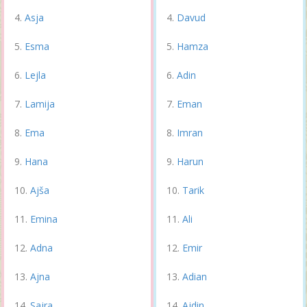
Asja
Davud
Esma
Hamza
Lejla
Adin
Lamija
Eman
Ema
Imran
Hana
Harun
Ajša
Tarik
Emina
Ali
Adna
Emir
Ajna
Adian
Sajra
Ajdin