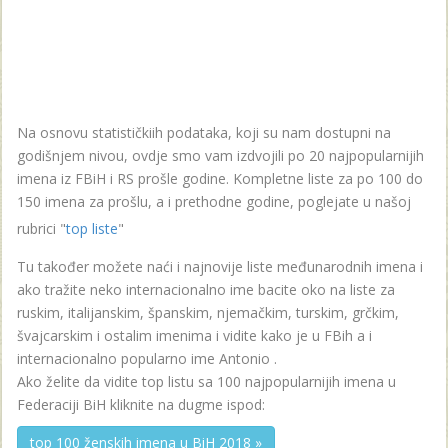
Na osnovu statističkiih podataka, koji su nam dostupni na
godišnjem nivou, ovdje smo vam izdvojili po 20 najpopularnijih
imena iz FBiH i RS prošle godine. Kompletne liste za po 100 do
150 imena za prošlu, a i prethodne godine, poglejate u našoj
rubrici "
top liste
"
Tu također možete naći i najnovije liste međunarodnih imena i
ako tražite neko internacionalno ime bacite oko na liste za
ruskim, italijanskim, španskim, njemačkim, turskim, grčkim,
švajcarskim i ostalim imenima i vidite kako je u FBih a i
internacionalno popularno ime Antonio .
Ako želite da vidite top listu sa 100 najpopularnijih imena u
Federaciji BiH kliknite na dugme ispod:
top 100 ženskih imena u BiH 2018 »