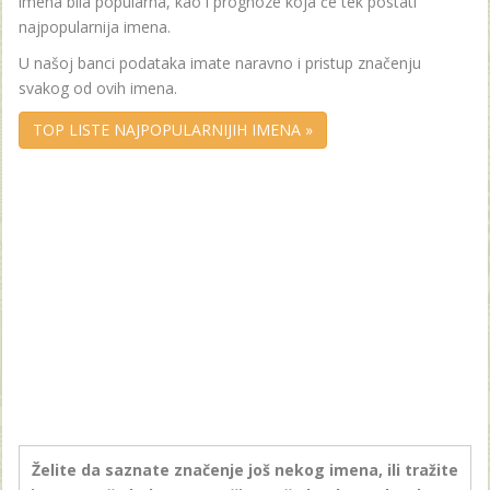
imena bila popularna, kao i prognoze koja će tek postati
najpopularnija imena.
U našoj banci podataka imate naravno i pristup značenju
svakog od ovih imena.
TOP LISTE NAJPOPULARNIJIH IMENA »
Želite da saznate značenje još nekog imena, ili tražite