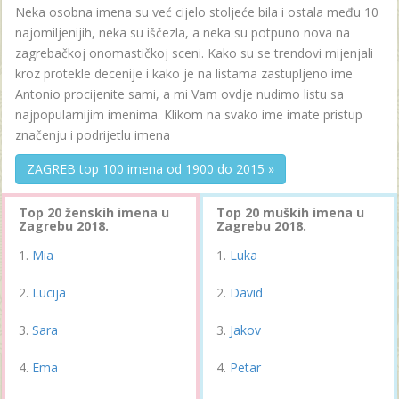
Neka osobna imena su već cijelo stoljeće bila i ostala među 10
najomiljenijih, neka su iščezla, a neka su potpuno nova na
zagrebačkoj onomastičkoj sceni. Kako su se trendovi mijenjali
kroz protekle decenije i kako je na listama zastupljeno ime
Antonio procijenite sami, a mi Vam ovdje nudimo listu sa
najpopularnijim imenima. Klikom na svako ime imate pristup
značenju i podrijetlu imena
ZAGREB top 100 imena od 1900 do 2015 »
Top 20 ženskih imena u
Top 20 muških imena u
Zagrebu 2018.
Zagrebu 2018.
Mia
Luka
Lucija
David
Sara
Jakov
Ema
Petar