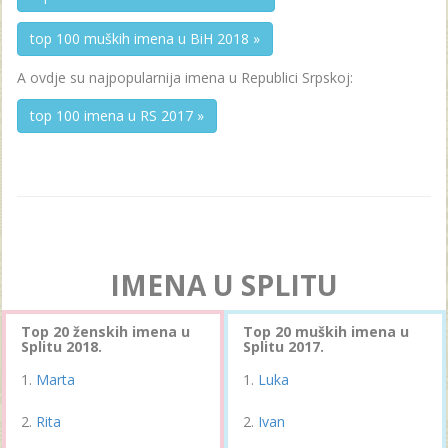
top 100 muških imena u BiH 2018 »
A ovdje su najpopularnija imena u Republici Srpskoj:
top 100 imena u RS 2017 »
IMENA U SPLITU
Top 20 ženskih imena u
Top 20 muških imena u
Splitu 2018.
Splitu 2017.
Marta
Luka
Rita
Ivan