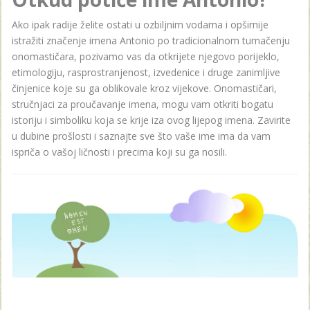
Ako ipak radije želite ostati u ozbiljnim vodama i opširnije
istražiti značenje imena Antonio po tradicionalnom tumačenju
onomastičara, pozivamo vas da otkrijete njegovo porijeklo,
etimologiju, rasprostranjenost, izvedenice i druge zanimljive
činjenice koje su ga oblikovale kroz vijekove. Onomastičari,
stručnjaci za proučavanje imena, mogu vam otkriti bogatu
istoriju i simboliku koja se krije iza ovog lijepog imena. Zavirite
u dubine prošlosti i saznajte sve što vaše ime ima da vam
ispriča o vašoj ličnosti i precima koji su ga nosili.