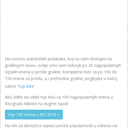
Na osnovu statističkiih podataka, koji su nam dostupni na
godišnjem nivou, ovdje smo vam izdvojili po 20 najpopularnijih
srpskih imena iz prošle godine. Kompletne liste za po 100 do
150 imena za prošlu, a i prethodne godine, poglejate u našoj
rubrici "
top liste
"
Ako želite da vidite top listu sa 100 najpopularnijih imena u
Beogradu kliknite na dugme ispod:
top 150 imena u BG 2018 »
Na listi za devojčice najveći porast popularnosti u odnosu na