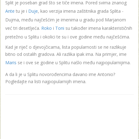
Split je poseban grad što se tiče imena. Pored svima znanog
Ante
tu je i
Duje
, kao verzija imena zaštitnika grada Splita -
Dujma, među najčešćim je imenima u gradu pod Marjanom
već tri desetljeća.
Roko
i
Toni
su također imena karakterističnih
pretežno u Splitu i okolici te su i ove godine među najčešćima.
Kad je riječ o djevojčicama, lista popularnosti se ne razlikuje
bitno od ostalih gradova. Ali razlika ipak ima. Na primjer, ime
Maris
se i ove se godine u Splitu našlo među najpopularnijima.
A da li je u Splitu novorođencima davano ime Antonio?
Pogledajte na listi najpopularnijih imena.