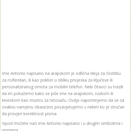
Ime Antonio napisano na arapskom je odlična ideja za čestitku
za rođendan, ili kao poklon u obliku privjeska za ključeve ili
personaliziranog omota za mobilni telefon. Neki čitaoci su trazili
da im pokažemo kako se piše ime na arapskom, ruskom ili
kineskom kao mustru za tetovažu. Ovdje napominjemo da se za
ovakvu namjenu obavezno posavjetujemo s nekim ko je stručan
da provjeri korektnost pisma.
Ispod možete naći ime Antonio napisano i u drugim simbolima i
pismima.