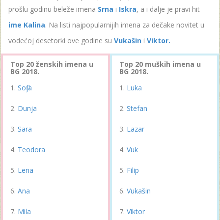
prošlu godinu beleže imena
Srna
i
Iskra
, a i dalje je pravi hit
ime Kalina
. Na listi najpopularnijih imena za dečake novitet u
vodećoj desetorki ove godine su
Vukašin
i
Viktor.
Top 20 ženskih imena u
Top 20 muških imena u
BG 2018.
BG 2018.
Sofija
Luka
Dunja
Stefan
Sara
Lazar
Teodora
Vuk
Lena
Filip
Ana
Vukašin
Mila
Viktor