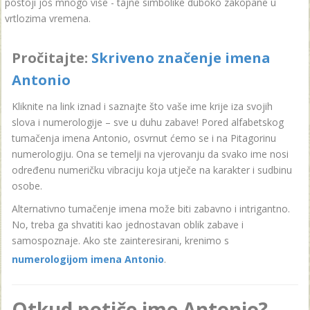
postoji još mnogo više - tajne simbolike duboko zakopane u
vrtlozima vremena.
Pročitajte:
Skriveno značenje imena
Antonio
Kliknite na link iznad i saznajte što vaše ime krije iza svojih
slova i numerologije – sve u duhu zabave! Pored alfabetskog
tumačenja imena Antonio, osvrnut ćemo se i na Pitagorinu
numerologiju. Ona se temelji na vjerovanju da svako ime nosi
određenu numeričku vibraciju koja utječe na karakter i sudbinu
osobe.
Alternativno tumačenje imena može biti zabavno i intrigantno.
No, treba ga shvatiti kao jednostavan oblik zabave i
samospoznaje. Ako ste zainteresirani, krenimo s
numerologijom imena Antonio
.
Otkud potiče ime Antonio?