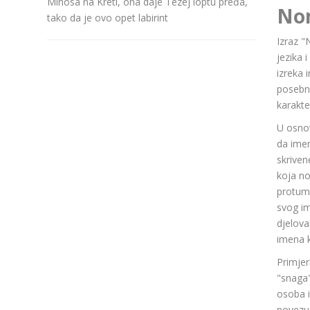
Minosa na Kreti, ona daje Tezej loptu pređa,
No
tako da je ovo opet labirint
Izraz "
jezika 
izreka 
posebn
karakte
U osnov
da ime
skriven
koja n
protuma
svog im
djelov
imena k
Primjer
"snaga"
osoba i
povezuj