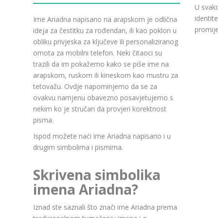
U svako
identit
Ime Ariadna napisano na arapskom je odlična
promije
ideja za čestitku za rođendan, ili kao poklon u
obliku privjeska za ključeve ili personaliziranog
omota za mobilni telefon. Neki čitaoci su
trazili da im pokažemo kako se piše ime na
arapskom, ruskom ili kineskom kao mustru za
tetovažu. Ovdje napominjemo da se za
ovakvu namjenu obavezno posavjetujemo s
nekim ko je stručan da provjeri korektnost
pisma.
Ispod možete naći ime Ariadna napisano i u
drugim simbolima i pismima.
Skrivena simbolika
imena Ariadna?
Iznad ste saznali što znači ime Ariadna prema