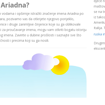
djece n
 Ariadna?
maštovi
se na t
im vodama i opširnije istražiti značenje imena Ariadna po
iz takoz
a, pozivamo vas da otkrijete njegovo porijeklo,
Amerika
nice i druge zanimljive činjenice koje su ga oblikovale
Italija
ci za proučavanje imena, mogu vam otkriti bogatu istoriju
ruska 
pog imena. Zavirite u dubine prošlosti i saznajte sve što
nosti i precima koji su ga nosili.
Drugim 
ekscent