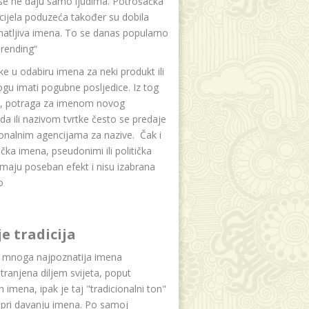
se ne daju samo ljudima. Potrošačka
i cijela poduzeća također su dobila
atljiva imena. To se danas popularno
rending“
e u odabiru imena za neki produkt ili
ogu imati pogubne posljedice. Iz tog
a, potraga za imenom novog
da ili nazivom tvrtke često se predaje
onalnim agencijama za nazive. Čak i
čka imena, pseudonimi ili politička
maju poseban efekt i nisu izabrana
o
je tradicija
u mnoga najpoznatija imena
tranjena diljem svijeta, poput
ih imena, ipak je taj "tradicionalni ton"
 pri davanju imena. Po samoj