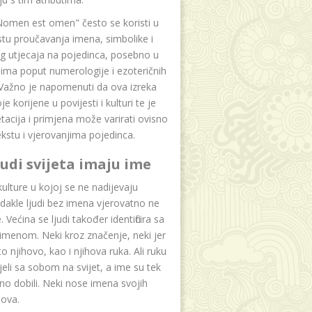
Nomen est omen" često se koristi u
tu proučavanja imena, simbolike i
g utjecaja na pojedinca, posebno u
ima poput numerologije i ezoteričnih
 Važno je napomenuti da ova izreka
e korijene u povijesti i kulturi te je
etacija i primjena može varirati ovisno
kstu i vjerovanjima pojedinca.
ljudi svijeta imaju ime
lture u kojoj se ne nadijevaju
dakle ljudi bez imena vjerovatno ne
 Većina se ljudi također identificira sa
imenom. Neki kroz značenje, neki jer
to njihovo, kao i njihova ruka. Ali ruku
jeli sa sobom na svijet, a ime su tek
o dobili. Neki nose imena svojih
dova.