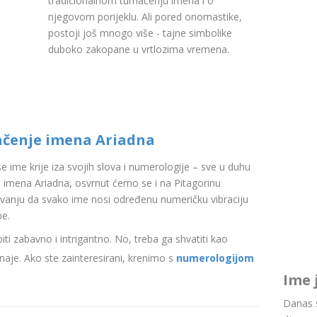
tradicionalnom tumačenju imena i o
njegovom porijeklu. Ali pored onomastike,
postoji još mnogo više - tajne simbolike
duboko zakopane u vrtlozima vremena.
ačenje imena Ariadna
aše ime krije iza svojih slova i numerologije – sve u duhu
imena Ariadna, osvrnut ćemo se i na Pitagorinu
ovanju da svako ime nosi određenu numeričku vibraciju
be.
i zabavno i intrigantno. No, treba ga shvatiti kao
aje. Ako ste zainteresirani, krenimo s
numerologijom
Ime 
Danas s