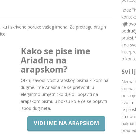
Izraz "
konteks
njihovo
boliku i skrivene poruke vašeg imena. Za pretragu drugih
područj
ice.
praksi.
ima svoj
Kako se pise ime
interpr
Ariadna na
o konte
arapskom?
Svi 
Otkrij zavodljivost arapskog pisma klikom na
Nema ku
dugme. Ime Ariadna će se pretvoriti u
imena, 
elegantno umjetničko djelo i pojaviti na
postoje.
arapskom pismu u boksu koje će se pojaviti
svojim 
ispod dugmeta.
je pros
su doni
VIDI IME NA ARAPSKOM
naknadn
pradje