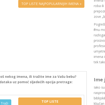
Imena 
TOP LISTE NAJPOPULARNIJIH IMENA »
roba il
prepozn
zove „b
Pogrešk
firmu m
razlog
proizvo
profesi
umjetni
imena i
tek tak
još nekog imena, ili tražite ime za Vašu bebu?
Ime 
dataka uz pomoć sljedećih opcija pretrage:
Iako s
raspros
biblijsk
TOP LISTE
Traži
ključan