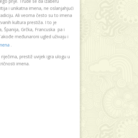
ego prije. Trude se da izaberu
tija i unikatna imena, ne oslanjahjući
radiciju. Ali veoma često su to imena
vanih kultura prestiža. I to je
, Španija, Grčka, Francuska pa i
. Takođe međunaroni ugled uživaju i
imena
.
riječima, prestiž uvijek igra ulogu u
ričnosti imena.