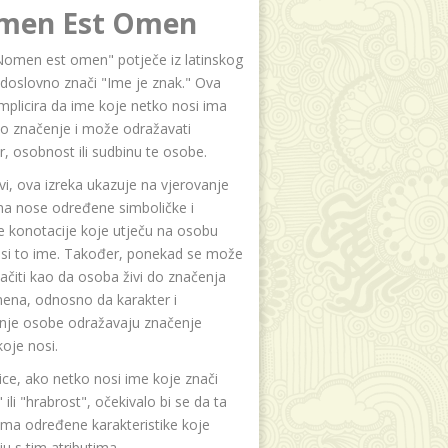
men Est Omen
Nomen est omen" potječe iz latinskog
i doslovno znači "Ime je znak." Ova
implicira da ime koje netko nosi ima
o značenje i može odražavati
r, osobnost ili sudbinu te osobe.
i, ova izreka ukazuje na vjerovanje
na nose određene simboličke i
e konotacije koje utječu na osobu
osi to ime. Također, ponekad se može
čiti kao da osoba živi do značenja
ena, odnosno da karakter i
anje osobe odražavaju značenje
oje nosi.
ice, ako netko nosi ime koje znači
 ili "hrabrost", očekivalo bi se da ta
ma određene karakteristike koje
u s tim atributima.