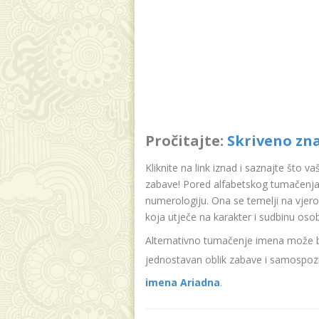
Pročitajte:
Skriveno zn
Kliknite na link iznad i saznajte što v
zabave! Pored alfabetskog tumačenja 
numerologiju. Ona se temelji na vjer
koja utječe na karakter i sudbinu oso
Alternativno tumačenje imena može bit
jednostavan oblik zabave i samospozn
imena Ariadna
.