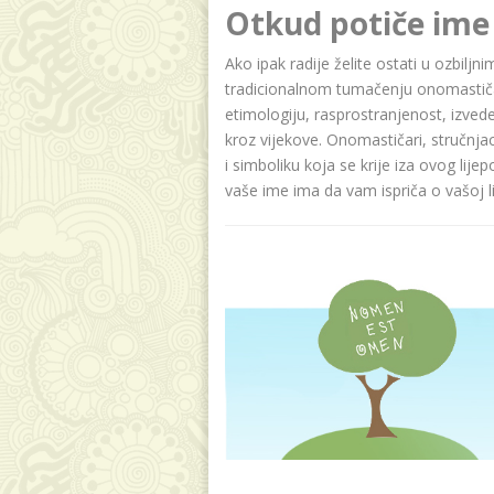
Otkud potiče ime
Ako ipak radije želite ostati u ozbiljn
tradicionalnom tumačenju onomastičar
etimologiju, rasprostranjenost, izvede
kroz vijekove. Onomastičari, stručnja
i simboliku koja se krije iza ovog lije
vaše ime ima da vam ispriča o vašoj lič