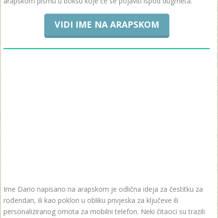
arapskom pismu u boksu koje će se pojaviti ispod dugmeta.
VIDI IME NA ARAPSKOM
Ime Dario napisano na arapskom je odlična ideja za čestitku za
rođendan, ili kao poklon u obliku privjeska za ključeve ili
personaliziranog omota za mobilni telefon. Neki čitaoci su trazili