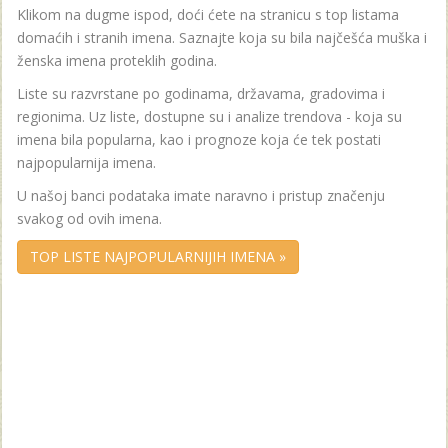
Klikom na dugme ispod, doći ćete na stranicu s top listama
domaćih i stranih imena. Saznajte koja su bila najčešća muška i
ženska imena proteklih godina.
Liste su razvrstane po godinama, državama, gradovima i
regionima. Uz liste, dostupne su i analize trendova - koja su
imena bila popularna, kao i prognoze koja će tek postati
najpopularnija imena.
U našoj banci podataka imate naravno i pristup značenju
svakog od ovih imena.
TOP LISTE NAJPOPULARNIJIH IMENA »