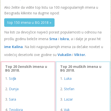
Ako želite da vidite top listu sa 100 najpopularnijih imena u
Beogradu kliknite na dugme ispod:
top 150 imena u BG 2018 »
Na listi za devojčice najveći porast popularnosti u odnosu na
prošlu godinu beleže imena
Srna
i
Iskra
, a i dalje je pravi hit
ime Kalina
. Na listi najpopularnijih imena za dečake novitet u
vodećoj desetorki ove godine su
Vukašin
i
Viktor.
Top 20 ženskih imena u
Top 20 muških imena u
BG 2018.
BG 2018.
Sofija
Luka
Dunja
Stefan
Sara
Lazar
Teodora
Vuk