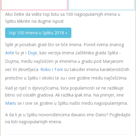
Ako želite da vidite top listu sa 100 najpopularnijih imena u
Splitu kliknite na dugme ispod:
top 100 imena u Splitu 2018 »
Split je poseban grad što se tiče imena. Pored svima znanog
Ante
tu je i
Duje
, kao verzija imena zaštitnika grada Splita -
Dujma, među najčešćim je imenima u gradu pod Marjanom
već tri desetljeća.
Roko
i
Toni
su također imena karakterističnih
pretežno u Splitu i okolici te su i ove godine među najčešćima.
Kad je riječ o djevojčicama, lista popularnosti se ne razlikuje
bitno od ostalih gradova. Ali razlika ipak ima. Na primjer, ime
Maris
se i ove se godine u Splitu našlo među najpopularnijima.
A da li je u Splitu novorođencima davano ime Dario? Pogledajte
na listi najpopularnijih imena.