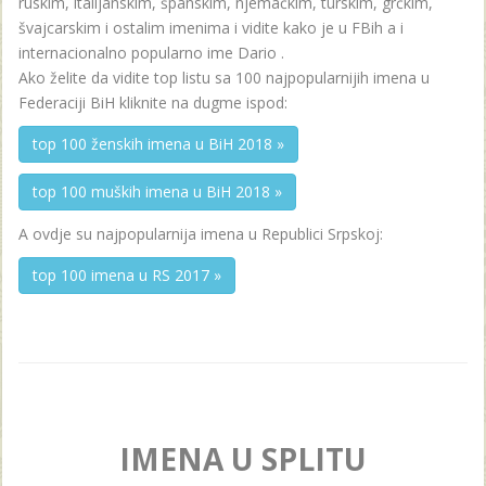
ruskim, italijanskim, španskim, njemačkim, turskim, grčkim,
švajcarskim i ostalim imenima i vidite kako je u FBih a i
internacionalno popularno ime Dario .
Ako želite da vidite top listu sa 100 najpopularnijih imena u
Federaciji BiH kliknite na dugme ispod:
top 100 ženskih imena u BiH 2018 »
top 100 muških imena u BiH 2018 »
A ovdje su najpopularnija imena u Republici Srpskoj:
top 100 imena u RS 2017 »
IMENA U SPLITU