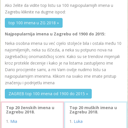
Ako želite da vidite top listu sa 100 najpopularnijih imena u
Zagrebu kliknite na dugme ispod:
top 100 imena u ZG 2018 »
Najpopularnija imena u Zagrebu od 1900 do 2015:
Neka osobna imena su već cijelo stoljeće bila i ostala među 10
najomiljenijih, neka su iščezla, a neka su potpuno nova na
zagrebačkoj onomastičkoj sceni. Kako su se trendovi mijenjali
kroz protekle decenije i kako je na listama zastupljeno ime
Dario procijenite sami, a mi Vam ovdje nudimo listu sa
najpopularnijim imenima. Klikom na svako ime imate pristup
značenju i podrijetlu imena
ZAGREB top 100 imena od 1900 do 2015 »
Top 20 ženskih imena u
Top 20 muških imena u
Zagrebu 2018.
Zagrebu 2018.
Mia
Luka