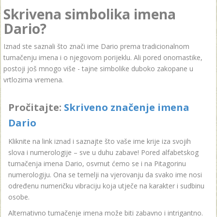
Skrivena simbolika imena
Dario?
Iznad ste saznali što znači ime Dario prema tradicionalnom
tumačenju imena i o njegovom porijeklu. Ali pored onomastike,
postoji još mnogo više - tajne simbolike duboko zakopane u
vrtlozima vremena.
Pročitajte:
Skriveno značenje imena
Dario
Kliknite na link iznad i saznajte što vaše ime krije iza svojih
slova i numerologije – sve u duhu zabave! Pored alfabetskog
tumačenja imena Dario, osvrnut ćemo se i na Pitagorinu
numerologiju. Ona se temelji na vjerovanju da svako ime nosi
određenu numeričku vibraciju koja utječe na karakter i sudbinu
osobe.
Alternativno tumačenje imena može biti zabavno i intrigantno.