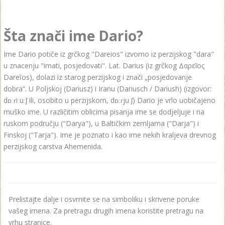
Šta znači ime Dario?
Ime Dario potiče iz grčkog "Dareios" izvorno iz perzijskog "dara"
u znacenju "imati, posjedovati". Lat. Darius (iz grčkog Δαρεῖος
Dareĩos), dolazi iz starog perzijskog i znači „posjedovanje
dobra“. U Poljskoj (Dariusz) i Iranu (Dariusch / Dariush) (izgovor:
dɒːɾiːuːʃ ili, osobito u perzijskom, dɒːɾjuːʃ) Dario je vrlo uobičajeno
muško ime. U različitim oblicima pisanja ime se dodjeljuje i na
ruskom području ("Darya"), u Baltičkim zemljama ("Darja") i
Finskoj ("Tarja"). Ime je poznato i kao ime nekih kraljeva drevnog
perzijskog carstva Ahemenida.
Prelistajte dalje i osvrnite se na simboliku i skrivene poruke
vašeg imena. Za pretragu drugih imena koristite pretragu na
vrhu stranice.