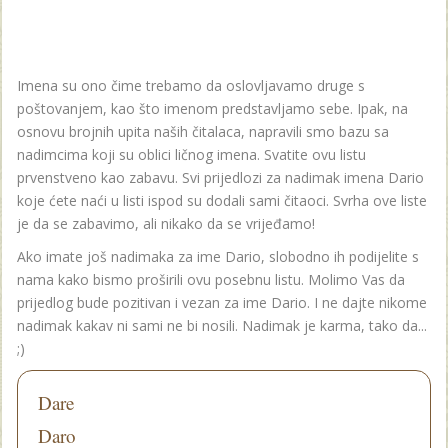
Imena su ono čime trebamo da oslovljavamo druge s
poštovanjem, kao što imenom predstavljamo sebe. Ipak, na
osnovu brojnih upita naših čitalaca, napravili smo bazu sa
nadimcima koji su oblici ličnog imena. Svatite ovu listu
prvenstveno kao zabavu. Svi prijedlozi za nadimak imena Dario
koje ćete naći u listi ispod su dodali sami čitaoci. Svrha ove liste
je da se zabavimo, ali nikako da se vrijeđamo!
Ako imate još nadimaka za ime Dario, slobodno ih podijelite s
nama kako bismo proširili ovu posebnu listu. Molimo Vas da
prijedlog bude pozitivan i vezan za ime Dario. I ne dajte nikome
nadimak kakav ni sami ne bi nosili. Nadimak je karma, tako da...
;)
Dare
Daro