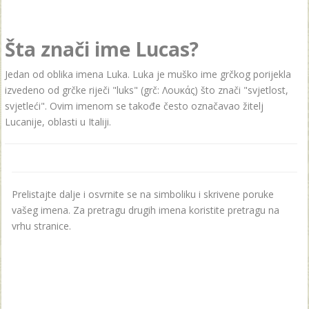
Šta znači ime Lucas?
Jedan od oblika imena Luka. Luka je muško ime grčkog porijekla
izvedeno od grčke riječi "luks" (grč: Λουκάς) što znači "svjetlost,
svjetleći". Ovim imenom se takođe često označavao žitelj
Lucanije, oblasti u Italiji.
Prelistajte dalje i osvrnite se na simboliku i skrivene poruke
vašeg imena. Za pretragu drugih imena koristite pretragu na
vrhu stranice.