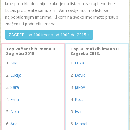
kroz protekle decenije i kako je na listama zastupljeno ime
Lucas procijenite sami, a mi Vam ovdje nudimo listu sa
najpopularnijim imenima. Klikom na svako ime imate pristup
značenju i podrijetlu imena
ZAGREB top 100 imena od 1900 do 2015 »
Top 20 ženskih imena u
Top 20 muških imena u
Zagrebu 2018.
Zagrebu 2018.
Mia
Luka
Lucija
David
Sara
Jakov
Ema
Petar
Nika
Ivan
Ana
Mihael