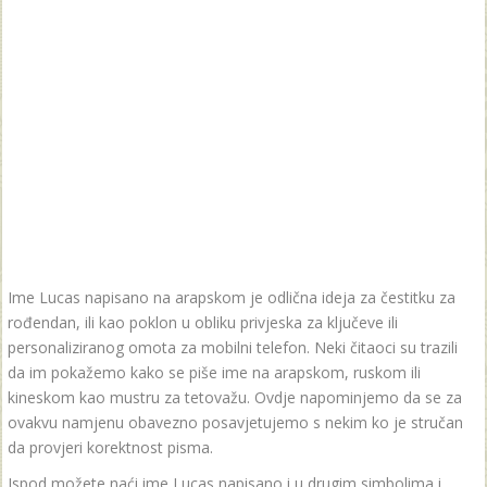
Ime Lucas napisano na arapskom je odlična ideja za čestitku za
rođendan, ili kao poklon u obliku privjeska za ključeve ili
personaliziranog omota za mobilni telefon. Neki čitaoci su trazili
da im pokažemo kako se piše ime na arapskom, ruskom ili
kineskom kao mustru za tetovažu. Ovdje napominjemo da se za
ovakvu namjenu obavezno posavjetujemo s nekim ko je stručan
da provjeri korektnost pisma.
Ispod možete naći ime Lucas napisano i u drugim simbolima i