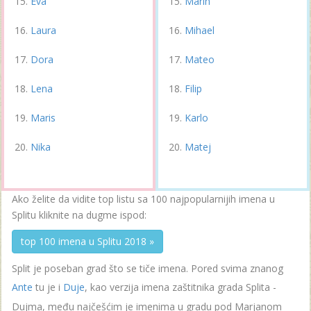
Eva
Marin
Laura
Mihael
Dora
Mateo
Lena
Filip
Maris
Karlo
Nika
Matej
Ako želite da vidite top listu sa 100 najpopularnijih imena u
Splitu kliknite na dugme ispod:
top 100 imena u Splitu 2018 »
Split je poseban grad što se tiče imena. Pored svima znanog
Ante
tu je i
Duje
, kao verzija imena zaštitnika grada Splita -
Dujma, među najčešćim je imenima u gradu pod Marjanom