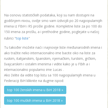
Na osnovu statističkiih podataka, koji su nam dostupni na
godišnjem nivou, ovdje smo vam izdvojili po 20 najpopularnijih
imena iz FBiH i RS prošle godine. Kompletne liste za po 100 do
150 imena za prošlu, a i prethodne godine, poglejate u našoj
rubrici "
top liste
"
Tu također možete naći i najnovije liste međunarodnih imena i
ako tražite neko internacionalno ime bacite oko na liste za
ruskim, italijanskim, španskim, njemačkim, turskim, grčkim,
švajcarskim i ostalim imenima i vidite kako je u FBih a i
internacionalno popularno ime Lucas .
Ako želite da vidite top listu sa 100 najpopularnijih imena u
Federaciji BiH kliknite na dugme ispod:
top 100 ženskih imena u BiH 2018 »
top 100 muških imena u BiH 2018 »