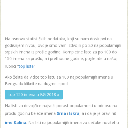
Na osnovu statističkiih podataka, koji su nam dostupni na
godišnjem nivou, ovdje smo vam izdvojili po 20 najpopularnijih
srpskih imena iz prošle godine. Kompletne liste za po 100 do
150 imena za prošlu, a i prethodne godine, poglejate u našoj
rubrici "
top liste
"
Ako želite da vidite top listu sa 100 najpopularnijih imena u
Beogradu kliknite na dugme ispod:
top 150 imena u BG 2018 »
Na listi za devojčice najveći porast popularnosti u odnosu na
prošlu godinu beleže imena
Srna
i
Iskra
, a i dalje je pravi hit
ime Kalina
. Na listi najpopularnijih imena za dečake novitet u