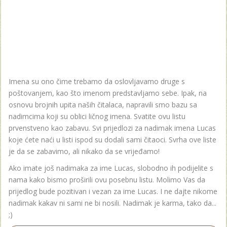
Imena su ono čime trebamo da oslovljavamo druge s
poštovanjem, kao što imenom predstavljamo sebe. Ipak, na
osnovu brojnih upita naših čitalaca, napravili smo bazu sa
nadimcima koji su oblici ličnog imena. Svatite ovu listu
prvenstveno kao zabavu. Svi prijedlozi za nadimak imena Lucas
koje ćete naći u listi ispod su dodali sami čitaoci. Svrha ove liste
je da se zabavimo, ali nikako da se vrijeđamo!
Ako imate još nadimaka za ime Lucas, slobodno ih podijelite s
nama kako bismo proširili ovu posebnu listu. Molimo Vas da
prijedlog bude pozitivan i vezan za ime Lucas. I ne dajte nikome
nadimak kakav ni sami ne bi nosili. Nadimak je karma, tako da...
;)