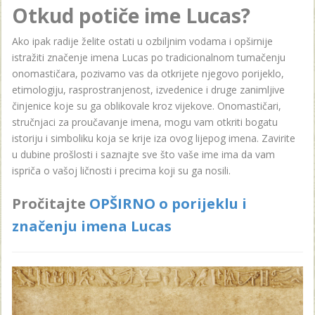
Otkud potiče ime Lucas?
Ako ipak radije želite ostati u ozbiljnim vodama i opširnije
istražiti značenje imena Lucas po tradicionalnom tumačenju
onomastičara, pozivamo vas da otkrijete njegovo porijeklo,
etimologiju, rasprostranjenost, izvedenice i druge zanimljive
činjenice koje su ga oblikovale kroz vijekove. Onomastičari,
stručnjaci za proučavanje imena, mogu vam otkriti bogatu
istoriju i simboliku koja se krije iza ovog lijepog imena. Zavirite
u dubine prošlosti i saznajte sve što vaše ime ima da vam
ispriča o vašoj ličnosti i precima koji su ga nosili.
Pročitajte
OPŠIRNO o porijeklu i
značenju imena Lucas