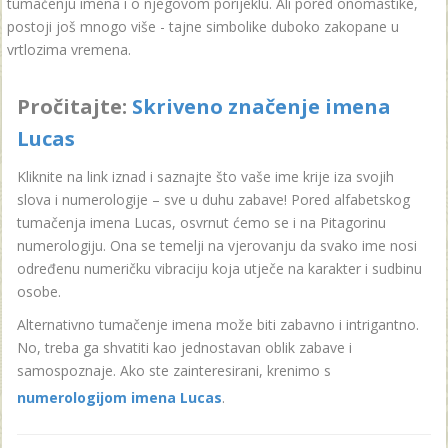
tumačenju imena i o njegovom porijeklu. Ali pored onomastike,
postoji još mnogo više - tajne simbolike duboko zakopane u
vrtlozima vremena.
Pročitajte:
Skriveno značenje imena
Lucas
Kliknite na link iznad i saznajte što vaše ime krije iza svojih
slova i numerologije – sve u duhu zabave! Pored alfabetskog
tumačenja imena Lucas, osvrnut ćemo se i na Pitagorinu
numerologiju. Ona se temelji na vjerovanju da svako ime nosi
određenu numeričku vibraciju koja utječe na karakter i sudbinu
osobe.
Alternativno tumačenje imena može biti zabavno i intrigantno.
No, treba ga shvatiti kao jednostavan oblik zabave i
samospoznaje. Ako ste zainteresirani, krenimo s
numerologijom imena Lucas
.