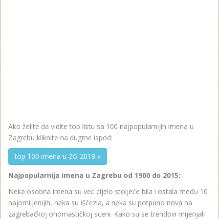
Ako želite da vidite top listu sa 100 najpopularnijih imena u
Zagrebu kliknite na dugme ispod:
top 100 imena u ZG 2018 »
Najpopularnija imena u Zagrebu od 1900 do 2015:
Neka osobna imena su već cijelo stoljeće bila i ostala među 10
najomiljenijih, neka su iščezla, a neka su potpuno nova na
zagrebačkoj onomastičkoj sceni. Kako su se trendovi mijenjali