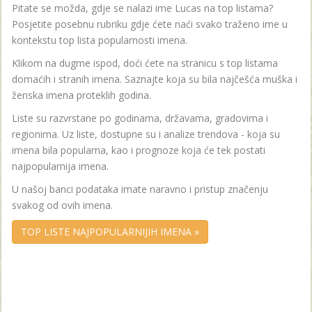
Pitate se možda, gdje se nalazi ime Lucas na top listama?
Posjetite posebnu rubriku gdje ćete naći svako traženo ime u
kontekstu top lista popularnosti imena.
Klikom na dugme ispod, doći ćete na stranicu s top listama
domaćih i stranih imena. Saznajte koja su bila najčešća muška i
ženska imena proteklih godina.
Liste su razvrstane po godinama, državama, gradovima i
regionima. Uz liste, dostupne su i analize trendova - koja su
imena bila popularna, kao i prognoze koja će tek postati
najpopularnija imena.
U našoj banci podataka imate naravno i pristup značenju
svakog od ovih imena.
TOP LISTE NAJPOPULARNIJIH IMENA »