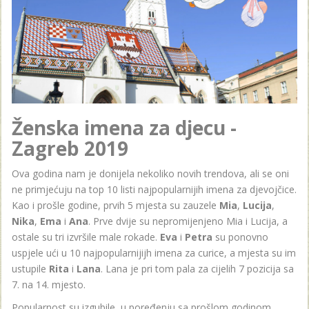
Ženska imena za djecu -
Zagreb 2019
Ova godina nam je donijela nekoliko novih trendova, ali se oni
ne primjećuju na top 10 listi najpopularnijih imena za djevojčice.
Kao i prošle godine, prvih 5 mjesta su zauzele
Mia
,
Lucija
,
Nika
,
Ema
i
Ana
. Prve dvije su nepromijenjeno Mia i Lucija, a
ostale su tri izvršile male rokade.
Eva
i
Petra
su ponovno
uspjele ući u 10 najpopularnijijh imena za curice, a mjesta su im
ustupile
Rita
i
Lana
. Lana je pri tom pala za cijelih 7 pozicija sa
7. na 14. mjesto.
Popularnost su izgubile, u poređenju sa prošlom godinom,