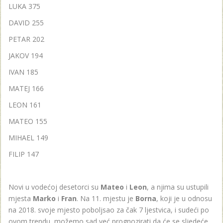
LUKA 375
DAVID 255
PETAR 202
JAKOV 194
IVAN 185
MATEJ 166
LEON 161
MATEO 155
MIHAEL 149
FILIP 147
Novi u vodećoj desetorci su
Mateo
i
Leon
, a njima su ustupili
mjesta
Marko
i
Fran
. Na 11. mjestu je
Borna
, koji je u odnosu
na 2018. svoje mjesto poboljsao za čak 7 ljestvica, i sudeći po
ovom trendu, možemo sad već prognozirati da će se sljedeće