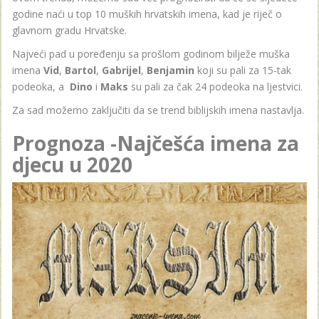
godine naći u top 10 muških hrvatskih imena, kad je riječ o
glavnom gradu Hrvatske.
Najveći pad u poređenju sa prošlom godinom bilježe muška
imena
Vid
,
Bartol
,
Gabrijel
,
Benjamin
koji su pali za 15-tak
podeoka, a
Dino
i
Maks
su pali za čak 24 podeoka na ljestvici.
Za sad možemo zaključiti da se trend biblijskih imena nastavlja.
Prognoza -Najčešća imena za
djecu u 2020