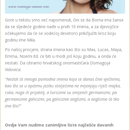
Gore u tekstu smo već napomenuli, čini se da Borna ima šanse
da se sljedeće godine nađe u prvih 10 imena, a za djevojčice
očekujemo da će se vodećoj desetorci prikčljučiti kroz koju
godinu ime Mila.
Po našoj procjeni, strana imena kao što su Max, Lucas, Maya,
Emma, Noemi itd. će biti u modi još koju godinu, a onda će
nestati. Da citiramo hrvatskog onomastičara Domagoja
Vidovića:
"Nestat će mnoga pomodna imena koja se danas čine vječnima,
kao što se u općemu jeziku stoljećima ne mijenjaju riječi majka,
ruka, noga ili prijatelj, a turcizme su smijenili germanizmi, pa
germanizme galicizmi, pa galicizme anglizmi, a anglizme će tko
zna što?"
Ovdje Vam nudimo zanimljive liste najčešće davanih