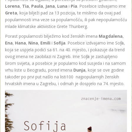
Lorena
,
Tia
,
Paula
,
Jana
,
Luna
i
Pia
. Posebice izdvajamo ime
Greta
, koja bilježi pad za 13 pozicija, te mislimo da ovaj pad
popularnnosti ima veze sa popularnošću, ili pak nepopularnošću
mlade klimatske aktivistice Grete Thunberg.
Porast popularnosti bilježimo kod ženskih imena
Magdalena
,
Ena
,
Hana
,
Nina
,
Emili
i
Sofija
. Posebice izdvajamo ime Sofija,
koja se uspjela podići sa 61. na 40. mjesto, i pokazuje da trend
ovog imena ne zaobilazi ni Zagreb. Ime Sofija je zastupljeno
širom svijeta, a posebice je popularno kod susjeda i na samom
vrhu liste u Beogradu, pored imena
Dunja
, koje se ove godine
također po prvi put našlo na listi100 najpopularnijih ženskih
hrvatskih imena u Zagrebu, i odmah je dospjelo na 74. mjesto.