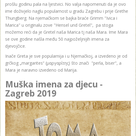
prošlu godinu pala na ljestvici. No valja napomenuti da je ovo
ime doživjelo naglu popularnost u gradu Zagrebu i prije Grethe
Thungberg. Na njemačkom se bajka braće Grimm "Ivica i
Marica" u originalu zove "Hensel und Gretel", pa stoga
možemo reći da je Gretel naša Marica tj naša Mara. Ime Mara
se ove godine našla među 50 najpoželjnijih imena za
djevojčice.
Inače Greta je sve popularnija i u Njemačkoj, a izvedeno je od
grčkog „margarites“ (μαργαρίτης) što znači "perla, biser", a
Mara je naravno izvedeno od Marija.
Muška imena za djecu -
Zagreb 2019