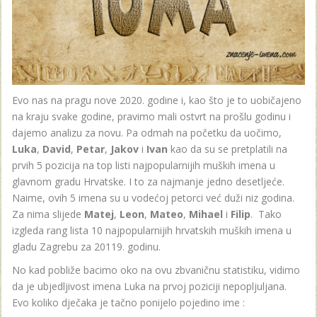
Evo nas na pragu nove 2020. godine i, kao što je to uobičajeno
na kraju svake godine, pravimo mali ostvrt na prošlu godinu i
dajemo analizu za novu. Pa odmah na početku da uočimo,
Luka
,
David
,
Petar
,
Jakov
i
Ivan
kao da su se pretplatili na
prvih 5 pozicija na top listi najpopularnijih muških imena u
glavnom gradu Hrvatske. I to za najmanje jedno desetljeće.
Naime, ovih 5 imena su u vodećoj petorci već duži niz godina.
Za nima slijede
Matej
,
Leon
,
Mateo
,
Mihael
i
Filip
. Tako
izgleda rang lista 10 najpopularnijih hrvatskih muških imena u
gladu Zagrebu za 20119. godinu.
No kad pobliže bacimo oko na ovu zbvaničnu statistiku, vidimo
da je ubjedljivost imena Luka na prvoj poziciji nepopljuljana.
Evo koliko dječaka je tačno ponijelo pojedino ime :