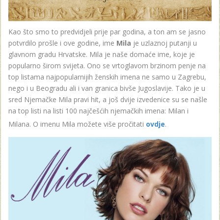
Kao što smo to predvidjeli prije par godina, a ton am se jasno
potvrdilo prošle i ove godine, ime
Mila
je uzlaznoj putanji u
glavnom gradu Hrvatske. Mila je naše domaće ime, koje je
popularno širom svijeta. Ono se vrtoglavom brzinom penje na
top listama najpopularnijih ženskih imena ne samo u Zagrebu,
nego i u Beogradu ali i van granica bivše Jugoslavije. Tako je u
sred Njemačke Mila pravi hit, a još dvije izvedenice su se našle
na top listi na listi 100 najčešćih njemačkih imena: Milan i
Milana. O imenu Mila možete više pročitati
ovdje
.