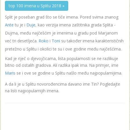
top 100 imena u Splitu 2018 »
Split je poseban grad što se tiče imena. Pored svima znanog
Ante
tu je i
Duje
, kao verzija imena zaštitnika grada Splita -
Dujma, među najčešćim je imenima u gradu pod Marjanom
već tri desetljeća.
Roko
i
Toni
su također imena karakterističnih
pretežno u Splitu i okolici te su i ove godine među najčešćima.
Kad je riječ o djevojčicama, lista popularnosti se ne razlikuje
bitno od ostalih gradova. Ali razlika ipak ima. Na primjer, ime
Maris
se i ove se godine u Splitu našlo među najpopularnijima.
A da li je u Splitu novorođencima davano ime Tin? Pogledajte
na listi najpopularnijih imena.