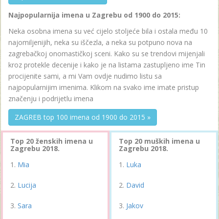
Najpopularnija imena u Zagrebu od 1900 do 2015:
Neka osobna imena su već cijelo stoljeće bila i ostala među 10
najomiljenijih, neka su iščezla, a neka su potpuno nova na
zagrebačkoj onomastičkoj sceni. Kako su se trendovi mijenjali
kroz protekle decenije i kako je na listama zastupljeno ime Tin
procijenite sami, a mi Vam ovdje nudimo listu sa
najpopularnijim imenima. Klikom na svako ime imate pristup
značenju i podrijetlu imena
ZAGREB top 100 imena od 1900 do 2015 »
Top 20 ženskih imena u
Top 20 muških imena u
Zagrebu 2018.
Zagrebu 2018.
Mia
Luka
Lucija
David
Sara
Jakov