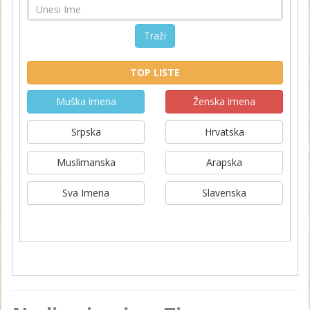
Traži
TOP LISTE
Muška imena
Ženska imena
Srpska
Hrvatska
Muslimanska
Arapska
Sva Imena
Slavenska