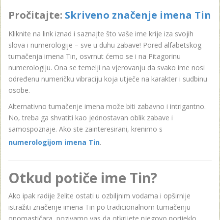
Pročitajte:
Skriveno značenje imena Tin
Kliknite na link iznad i saznajte što vaše ime krije iza svojih
slova i numerologije – sve u duhu zabave! Pored alfabetskog
tumačenja imena Tin, osvrnut ćemo se i na Pitagorinu
numerologiju. Ona se temelji na vjerovanju da svako ime nosi
određenu numeričku vibraciju koja utječe na karakter i sudbinu
osobe.
Alternativno tumačenje imena može biti zabavno i intrigantno.
No, treba ga shvatiti kao jednostavan oblik zabave i
samospoznaje. Ako ste zainteresirani, krenimo s
numerologijom imena Tin
.
Otkud potiče ime Tin?
Ako ipak radije želite ostati u ozbiljnim vodama i opširnije
istražiti značenje imena Tin po tradicionalnom tumačenju
onomastičara, pozivamo vas da otkrijete njegovo porijeklo,