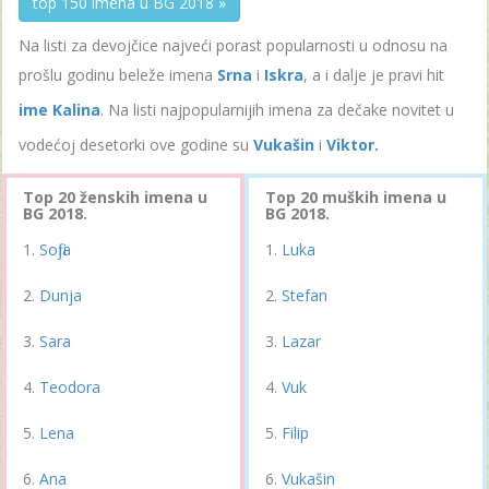
top 150 imena u BG 2018 »
Na listi za devojčice najveći porast popularnosti u odnosu na
prošlu godinu beleže imena
Srna
i
Iskra
, a i dalje je pravi hit
ime Kalina
. Na listi najpopularnijih imena za dečake novitet u
vodećoj desetorki ove godine su
Vukašin
i
Viktor.
Top 20 ženskih imena u
Top 20 muških imena u
BG 2018.
BG 2018.
Sofija
Luka
Dunja
Stefan
Sara
Lazar
Teodora
Vuk
Lena
Filip
Ana
Vukašin