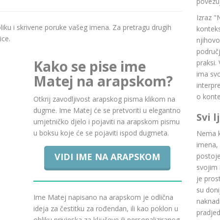
povezuj
Izraz "
boliku i skrivene poruke vašeg imena. Za pretragu drugih
konteks
ice.
njihovo
područj
Kako se pise ime
praksi.
ima svoj
Matej na arapskom?
interpr
o konte
Otkrij zavodljivost arapskog pisma klikom na
dugme. Ime Matej će se pretvoriti u elegantno
Svi 
umjetničko djelo i pojaviti na arapskom pismu
u boksu koje će se pojaviti ispod dugmeta.
Nema ku
imena, 
VIDI IME NA ARAPSKOM
postoje.
svojim 
je pros
su doni
Ime Matej napisano na arapskom je odlična
naknadn
ideja za čestitku za rođendan, ili kao poklon u
pradje
obliku privjeska za ključeve ili personaliziranog