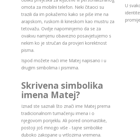
U svako
omota za mobilni telefon. Neki čitaoci su
identit
trazili da im pokažemo kako se piše ime na
promije
arapskom, ruskom ili kineskom kao mustru za
tetovažu. Ovdje napominjemo da se za
ovakvu namjenu obavezno posavjetujemo s
nekim ko je stručan da provjeri korektnost
pisma.
Ispod možete naći ime Matej napisano i u
drugim simbolima i pismima.
Skrivena simbolika
imena Matej?
Iznad ste saznali što znači ime Matej prema
tradicionalnom tumačenju imena i o
njegovom porijeklu. Ali pored onomastike,
postoji još mnogo više - tajne simbolike
duboko zakopane u vrtlozima vremena.