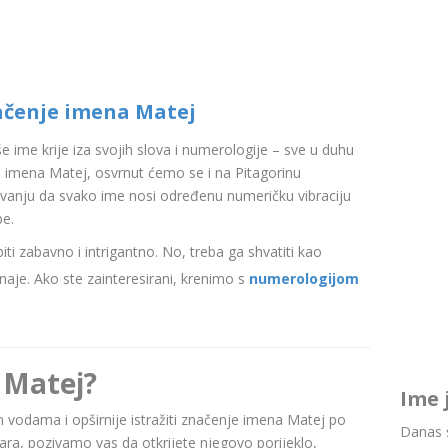
ačenje imena Matej
aše ime krije iza svojih slova i numerologije – sve u duhu
 imena Matej, osvrnut ćemo se i na Pitagorinu
ovanju da svako ime nosi određenu numeričku vibraciju
be.
i zabavno i intrigantno. No, treba ga shvatiti kao
aje. Ako ste zainteresirani, krenimo s
numerologijom
 Matej?
Ime 
nim vodama i opširnije istražiti značenje imena Matej po
Danas s
a, pozivamo vas da otkrijete njegovo porijeklo,