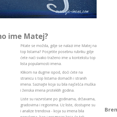
no ime Matej?
Pitate se možda, gdje se nalazi ime Matej na
top listama? Posjetite posebnu rubriku gdje
ćete naći svako traženo ime u kontekstu top
lista popularnosti imena.
Klikom na dugme ispod, doći ćete na
stranicu s top listama domaćih i stranih
imena. Saznajte koja su bila najčešća muška
i ženska imena proteklih godina.
Liste su razvrstane po godinama, državama,
gradovima i regionima. Uz liste, dostupne su
Bren
i analize trendova - koja su imena bila
popularna, kao i prognoze koja će tek