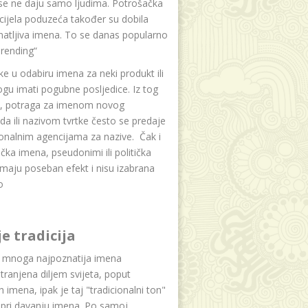
se ne daju samo ljudima. Potrošačka
i cijela poduzeća također su dobila
atljiva imena. To se danas popularno
rending“
e u odabiru imena za neki produkt ili
ogu imati pogubne posljedice. Iz tog
a, potraga za imenom novog
da ili nazivom tvrtke često se predaje
onalnim agencijama za nazive. Čak i
čka imena, pseudonimi ili politička
maju poseban efekt i nisu izabrana
o
je tradicija
u mnoga najpoznatija imena
tranjena diljem svijeta, poput
ih imena, ipak je taj "tradicionalni ton"
 pri davanju imena. Po samoj