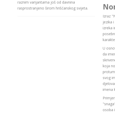
raznim varijantama još od davnina
No
rasprostranjeno širom hrišćanskog svijeta.
Izraz "
jezika 
izreka 
posebn
karakte
U osnov
da ime
skriven
koja n
protuma
svog im
djelov
imena k
Primjer
"snaga"
osoba i