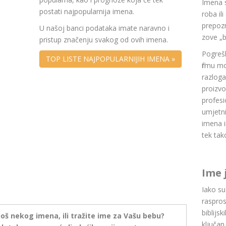
Imena 
postati najpopularnija imena.
roba il
prepozn
U našoj banci podataka imate naravno i
zove „b
pristup značenju svakog od ovih imena.
Pogrešk
TOP LISTE NAJPOPULARNIJIH IMENA »
firmu m
razlog
proizvo
profesi
umjetni
imena i
tek tak
Ime 
Iako s
raspros
biblijsk
još nekog imena, ili tražite ime za Vašu bebu?
ključan