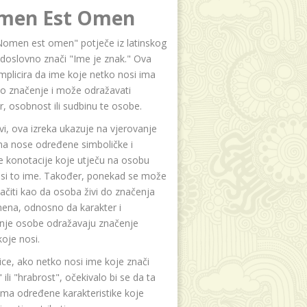
men Est Omen
Nomen est omen" potječe iz latinskog
i doslovno znači "Ime je znak." Ova
implicira da ime koje netko nosi ima
o značenje i može odražavati
r, osobnost ili sudbinu te osobe.
i, ova izreka ukazuje na vjerovanje
na nose određene simboličke i
e konotacije koje utječu na osobu
osi to ime. Također, ponekad se može
čiti kao da osoba živi do značenja
ena, odnosno da karakter i
anje osobe odražavaju značenje
oje nosi.
ice, ako netko nosi ime koje znači
 ili "hrabrost", očekivalo bi se da ta
ma određene karakteristike koje