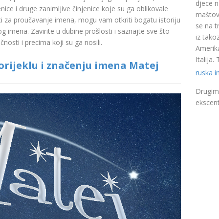
djece n
nice i druge zanimljive činjenice koje su ga oblikovale
maštovi
ci za proučavanje imena, mogu vam otkriti bogatu istoriju
se na t
pog imena. Zavirite u dubine prošlosti i saznajte sve što
iz takoz
nosti i precima koji su ga nosili.
Amerika
Italija
rijeklu i značenju imena Matej
ruska 
Drugim 
ekscent