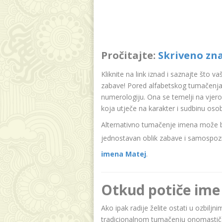
Pročitajte:
Skriveno zn
Kliknite na link iznad i saznajte što v
zabave! Pored alfabetskog tumačenja
numerologiju. Ona se temelji na vjer
koja utječe na karakter i sudbinu oso
Alternativno tumačenje imena može bit
jednostavan oblik zabave i samospozn
imena Matej
.
Otkud potiče ime
Ako ipak radije želite ostati u ozbilj
tradicionalnom tumačenju onomastičar