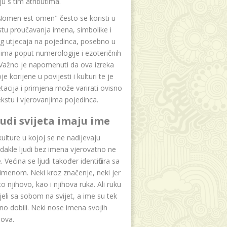
u s tim atributima.
Nomen est omen" često se koristi u
tu proučavanja imena, simbolike i
g utjecaja na pojedinca, posebno u
ima poput numerologije i ezoteričnih
 Važno je napomenuti da ova izreka
e korijene u povijesti i kulturi te je
etacija i primjena može varirati ovisno
kstu i vjerovanjima pojedinca.
ljudi svijeta imaju ime
lture u kojoj se ne nadijevaju
dakle ljudi bez imena vjerovatno ne
 Većina se ljudi također identificira sa
imenom. Neki kroz značenje, neki jer
to njihovo, kao i njihova ruka. Ali ruku
jeli sa sobom na svijet, a ime su tek
o dobili. Neki nose imena svojih
dova.