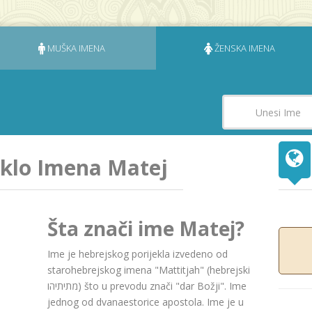
MUŠKA IMENA
ŽENSKA IMENA
eklo Imena Matej
Šta znači ime Matej?
Ime je hebrejskog porijekla izvedeno od
starohebrejskog imena "Mattitjah" (hebrejski
מתיתיהו) što u prevodu znači "dаr Božji". Ime
jednog od dvanaestorice apostola. Ime je u