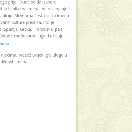
ego prije. Trude se da izaberu
tija i unikatna imena, ne oslanjahjući
radiciju. Ali veoma često su to imena
vanih kultura prestiža. I to je
, Španija, Grčka, Francuska pa i
. Takođe međunaroni ugled uživaju i
imena
.
riječima, prestiž uvijek igra ulogu u
ričnosti imena.