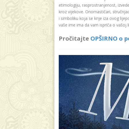
etimologiju, rasprostranjenost, izvede
kroz vijekove. Onomastičari, stručnja
i simboliku koja se krije iza ovog lije
vaše ime ima da vam ispriča o vašoj lič
Pročitajte
OPŠIRNO o po