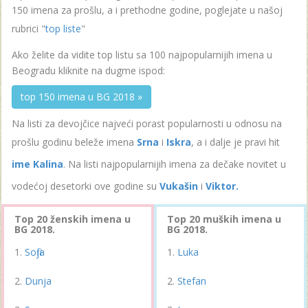
150 imena za prošlu, a i prethodne godine, poglejate u našoj
rubrici "
top liste
"
Ako želite da vidite top listu sa 100 najpopularnijih imena u
Beogradu kliknite na dugme ispod:
top 150 imena u BG 2018 »
Na listi za devojčice najveći porast popularnosti u odnosu na
prošlu godinu beleže imena
Srna
i
Iskra
, a i dalje je pravi hit
ime Kalina
. Na listi najpopularnijih imena za dečake novitet u
vodećoj desetorki ove godine su
Vukašin
i
Viktor.
Top 20 ženskih imena u
Top 20 muških imena u
BG 2018.
BG 2018.
Sofija
Luka
Dunja
Stefan