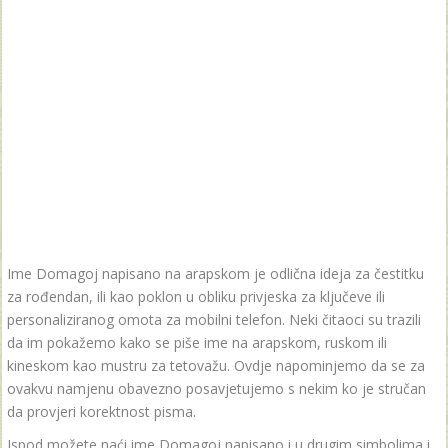
Ime Domagoj napisano na arapskom je odlična ideja za čestitku
za rođendan, ili kao poklon u obliku privjeska za ključeve ili
personaliziranog omota za mobilni telefon. Neki čitaoci su trazili
da im pokažemo kako se piše ime na arapskom, ruskom ili
kineskom kao mustru za tetovažu. Ovdje napominjemo da se za
ovakvu namjenu obavezno posavjetujemo s nekim ko je stručan
da provjeri korektnost pisma.
Ispod možete naći ime Domagoj napisano i u drugim simbolima i