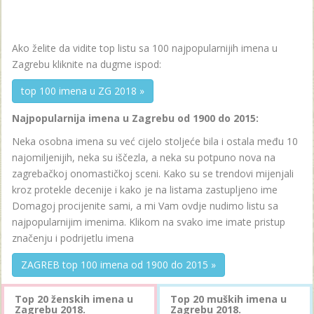
Ako želite da vidite top listu sa 100 najpopularnijih imena u
Zagrebu kliknite na dugme ispod:
top 100 imena u ZG 2018 »
Najpopularnija imena u Zagrebu od 1900 do 2015:
Neka osobna imena su već cijelo stoljeće bila i ostala među 10
najomiljenijih, neka su iščezla, a neka su potpuno nova na
zagrebačkoj onomastičkoj sceni. Kako su se trendovi mijenjali
kroz protekle decenije i kako je na listama zastupljeno ime
Domagoj procijenite sami, a mi Vam ovdje nudimo listu sa
najpopularnijim imenima. Klikom na svako ime imate pristup
značenju i podrijetlu imena
ZAGREB top 100 imena od 1900 do 2015 »
Top 20 ženskih imena u
Top 20 muških imena u
Zagrebu 2018.
Zagrebu 2018.