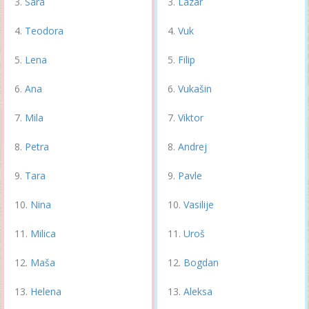
Sara
Lazar
Teodora
Vuk
Lena
Filip
Ana
Vukašin
Mila
Viktor
Petra
Andrej
Tara
Pavle
Nina
Vasilije
Milica
Uroš
Maša
Bogdan
Helena
Aleksa