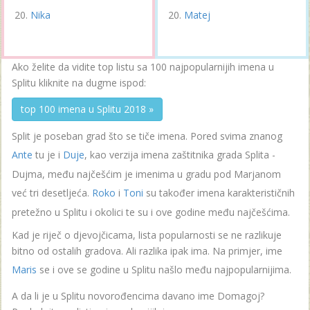
Nika
Matej
Ako želite da vidite top listu sa 100 najpopularnijih imena u
Splitu kliknite na dugme ispod:
top 100 imena u Splitu 2018 »
Split je poseban grad što se tiče imena. Pored svima znanog
Ante
tu je i
Duje
, kao verzija imena zaštitnika grada Splita -
Dujma, među najčešćim je imenima u gradu pod Marjanom
već tri desetljeća.
Roko
i
Toni
su također imena karakterističnih
pretežno u Splitu i okolici te su i ove godine među najčešćima.
Kad je riječ o djevojčicama, lista popularnosti se ne razlikuje
bitno od ostalih gradova. Ali razlika ipak ima. Na primjer, ime
Maris
se i ove se godine u Splitu našlo među najpopularnijima.
A da li je u Splitu novorođencima davano ime Domagoj?