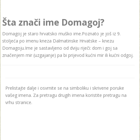
Šta znači ime Domagoj?
Domagoj je staro hrvatsko muško ime.Poznato je još iz 9.
stoljeća po imenu kneza Dalmatinske Hrvatske – knezu
Domagoju.Ime je sastavljeno od dviju riječi: dom i goj sa
značenjem mir (uzgajanje) pa bi prijevod kućni mir ili kućni odgoj.
Prelistajte dalje i osvrnite se na simboliku i skrivene poruke
vašeg imena. Za pretragu drugih imena koristite pretragu na
vrhu stranice.