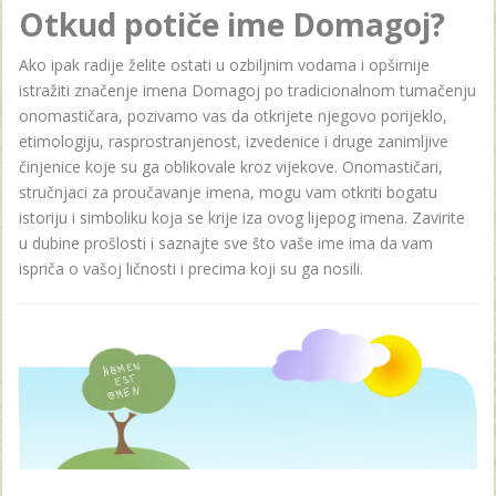
Otkud potiče ime Domagoj?
Ako ipak radije želite ostati u ozbiljnim vodama i opširnije
istražiti značenje imena Domagoj po tradicionalnom tumačenju
onomastičara, pozivamo vas da otkrijete njegovo porijeklo,
etimologiju, rasprostranjenost, izvedenice i druge zanimljive
činjenice koje su ga oblikovale kroz vijekove. Onomastičari,
stručnjaci za proučavanje imena, mogu vam otkriti bogatu
istoriju i simboliku koja se krije iza ovog lijepog imena. Zavirite
u dubine prošlosti i saznajte sve što vaše ime ima da vam
ispriča o vašoj ličnosti i precima koji su ga nosili.