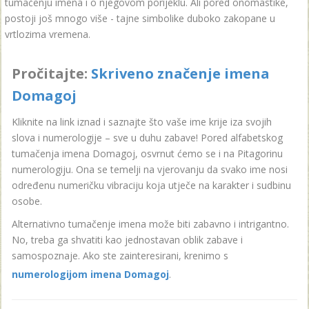
tumačenju imena i o njegovom porijeklu. Ali pored onomastike,
postoji još mnogo više - tajne simbolike duboko zakopane u
vrtlozima vremena.
Pročitajte:
Skriveno značenje imena
Domagoj
Kliknite na link iznad i saznajte što vaše ime krije iza svojih
slova i numerologije – sve u duhu zabave! Pored alfabetskog
tumačenja imena Domagoj, osvrnut ćemo se i na Pitagorinu
numerologiju. Ona se temelji na vjerovanju da svako ime nosi
određenu numeričku vibraciju koja utječe na karakter i sudbinu
osobe.
Alternativno tumačenje imena može biti zabavno i intrigantno.
No, treba ga shvatiti kao jednostavan oblik zabave i
samospoznaje. Ako ste zainteresirani, krenimo s
numerologijom imena Domagoj
.