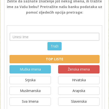
Želite da saznate značenje još nekog imena, ili tražite
ime za Vašu bebu? Pretražite našu banku podataka uz
pomoć sljedećih opcija pretrage:
Traži
TOP LISTE
Muška imena
Ženska imena
Srpska
Hrvatska
Muslimanska
Arapska
Sva Imena
Slavenska