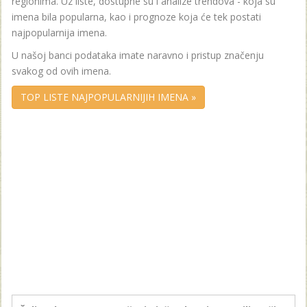
regionima. Uz liste, dostupne su i analize trendova - koja su
imena bila popularna, kao i prognoze koja će tek postati
najpopularnija imena.
U našoj banci podataka imate naravno i pristup značenju
svakog od ovih imena.
TOP LISTE NAJPOPULARNIJIH IMENA »