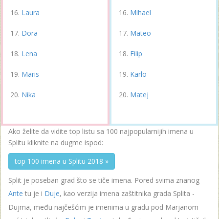
Laura
Mihael
Dora
Mateo
Lena
Filip
Maris
Karlo
Nika
Matej
Ako želite da vidite top listu sa 100 najpopularnijih imena u
Splitu kliknite na dugme ispod:
top 100 imena u Splitu 2018 »
Split je poseban grad što se tiče imena. Pored svima znanog
Ante
tu je i
Duje
, kao verzija imena zaštitnika grada Splita -
Dujma, među najčešćim je imenima u gradu pod Marjanom