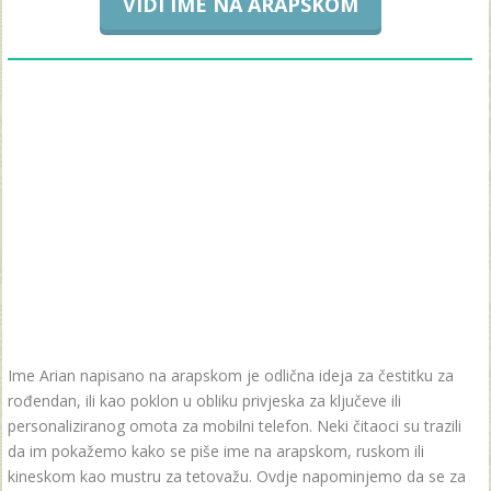
VIDI IME NA ARAPSKOM
Ime Arian napisano na arapskom je odlična ideja za čestitku za
rođendan, ili kao poklon u obliku privjeska za ključeve ili
personaliziranog omota za mobilni telefon. Neki čitaoci su trazili
da im pokažemo kako se piše ime na arapskom, ruskom ili
kineskom kao mustru za tetovažu. Ovdje napominjemo da se za