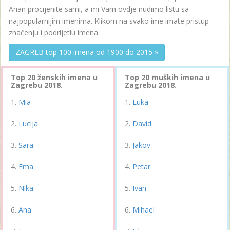
Arian procijenite sami, a mi Vam ovdje nudimo listu sa
najpopularnijim imenima. Klikom na svako ime imate pristup
značenju i podrijetlu imena
ZAGREB top 100 imena od 1900 do 2015 »
Top 20 ženskih imena u
Top 20 muških imena u
Zagrebu 2018.
Zagrebu 2018.
Mia
Luka
Lucija
David
Sara
Jakov
Ema
Petar
Nika
Ivan
Ana
Mihael