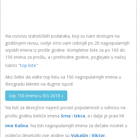
Na osnovu statističkiih podataka, koji su nam dostupni na
godišnjem nivou, ovdje smo vam izdvojili po 20 najpopularnijih
srpskih imena iz prošle godine. Kompletne liste za po 100 do
150 imena za prošlu, a i prethodne godine, poglejate u našoj
rubrici "
top liste
"
Ako želite da vidite top listu sa 100 najpopularnijih imena u
Beogradu kliknite na dugme ispod:
top 150 imena u BG 2018 »
Na listi za devojčice najveći porast popularnosti u odnosu na
prošlu godinu beleže imena
Srna
i
Iskra
, a i dalje je pravi hit
ime Kalina
. Na listi najpopularnijih imena za dečake novitet u
vodećoj desetorki ove godine su
Vukašin
i
Viktor.