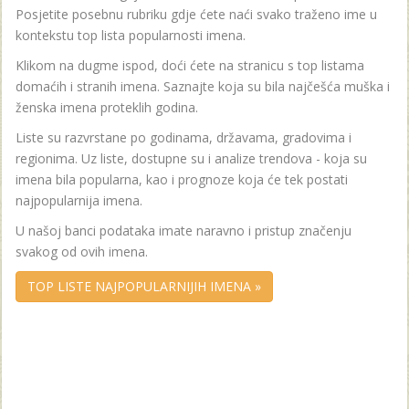
Posjetite posebnu rubriku gdje ćete naći svako traženo ime u
kontekstu top lista popularnosti imena.
Klikom na dugme ispod, doći ćete na stranicu s top listama
domaćih i stranih imena. Saznajte koja su bila najčešća muška i
ženska imena proteklih godina.
Liste su razvrstane po godinama, državama, gradovima i
regionima. Uz liste, dostupne su i analize trendova - koja su
imena bila popularna, kao i prognoze koja će tek postati
najpopularnija imena.
U našoj banci podataka imate naravno i pristup značenju
svakog od ovih imena.
TOP LISTE NAJPOPULARNIJIH IMENA »