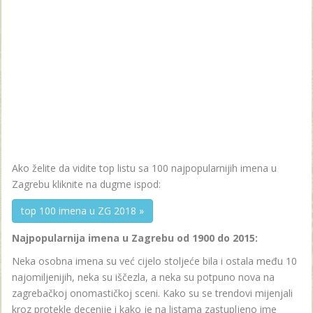
Ako želite da vidite top listu sa 100 najpopularnijih imena u
Zagrebu kliknite na dugme ispod:
top 100 imena u ZG 2018 »
Najpopularnija imena u Zagrebu od 1900 do 2015:
Neka osobna imena su već cijelo stoljeće bila i ostala među 10
najomiljenijih, neka su iščezla, a neka su potpuno nova na
zagrebačkoj onomastičkoj sceni. Kako su se trendovi mijenjali
kroz protekle decenije i kako je na listama zastupljeno ime