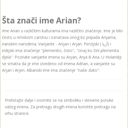
Šta znači ime Arian?
Ime Arian u različitim kulturama ima različito značenje. Ime je bilo
često u rimskom carstvu i označava onog ko pripada Arijama,
iranskim narodima. Varijante - Arijan i Arjan. Perzijski ( آریا) i
indijski ima značenje "plemenito, čisto", "onaj ko čini plemenita
djela". Poznate varijante imena su Aryan, Arya ili Aria. U Holandiji
se smatra da je ime izvedeno od imena Adrian, a varijante su
Arjan i Arjen. Albanski ime ima značenje "naše zlato".
Prelistajte dalje i osvrnite se na simboliku i skrivene poruke
vašeg imena. Za pretragu drugih imena koristite pretragu na
vrhu stranice.