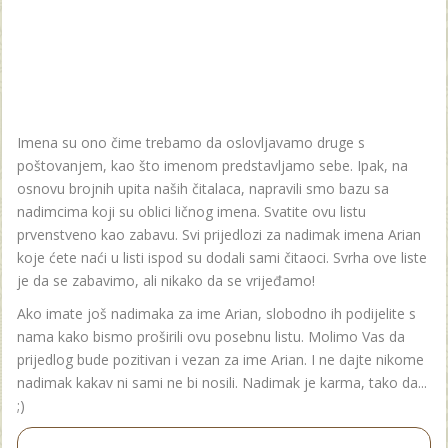
Imena su ono čime trebamo da oslovljavamo druge s
poštovanjem, kao što imenom predstavljamo sebe. Ipak, na
osnovu brojnih upita naših čitalaca, napravili smo bazu sa
nadimcima koji su oblici ličnog imena. Svatite ovu listu
prvenstveno kao zabavu. Svi prijedlozi za nadimak imena Arian
koje ćete naći u listi ispod su dodali sami čitaoci. Svrha ove liste
je da se zabavimo, ali nikako da se vrijeđamo!
Ako imate još nadimaka za ime Arian, slobodno ih podijelite s
nama kako bismo proširili ovu posebnu listu. Molimo Vas da
prijedlog bude pozitivan i vezan za ime Arian. I ne dajte nikome
nadimak kakav ni sami ne bi nosili. Nadimak je karma, tako da...
;)