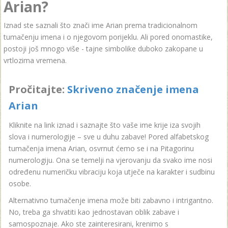
Arian?
Iznad ste saznali što znači ime Arian prema tradicionalnom
tumačenju imena i o njegovom porijeklu. Ali pored onomastike,
postoji još mnogo više - tajne simbolike duboko zakopane u
vrtlozima vremena.
Pročitajte:
Skriveno značenje imena
Arian
Kliknite na link iznad i saznajte što vaše ime krije iza svojih
slova i numerologije – sve u duhu zabave! Pored alfabetskog
tumačenja imena Arian, osvrnut ćemo se i na Pitagorinu
numerologiju. Ona se temelji na vjerovanju da svako ime nosi
određenu numeričku vibraciju koja utječe na karakter i sudbinu
osobe.
Alternativno tumačenje imena može biti zabavno i intrigantno.
No, treba ga shvatiti kao jednostavan oblik zabave i
samospoznaje. Ako ste zainteresirani, krenimo s