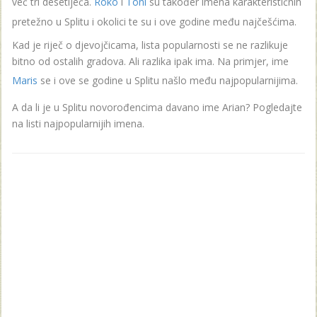
već tri desetljeća.
Roko
i
Toni
su također imena karakterističnih
pretežno u Splitu i okolici te su i ove godine među najčešćima.
Kad je riječ o djevojčicama, lista popularnosti se ne razlikuje
bitno od ostalih gradova. Ali razlika ipak ima. Na primjer, ime
Maris
se i ove se godine u Splitu našlo među najpopularnijima.
A da li je u Splitu novorođencima davano ime Arian? Pogledajte
na listi najpopularnijih imena.