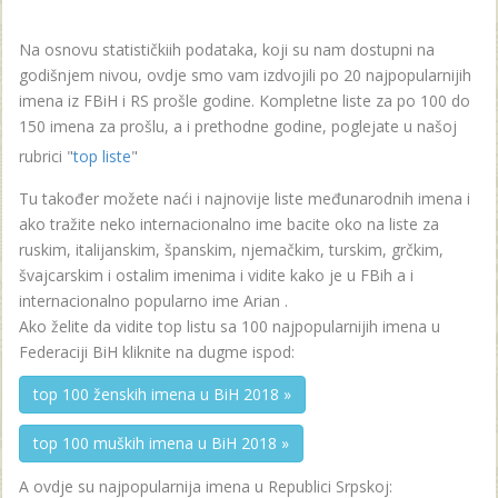
Na osnovu statističkiih podataka, koji su nam dostupni na
godišnjem nivou, ovdje smo vam izdvojili po 20 najpopularnijih
imena iz FBiH i RS prošle godine. Kompletne liste za po 100 do
150 imena za prošlu, a i prethodne godine, poglejate u našoj
rubrici "
top liste
"
Tu također možete naći i najnovije liste međunarodnih imena i
ako tražite neko internacionalno ime bacite oko na liste za
ruskim, italijanskim, španskim, njemačkim, turskim, grčkim,
švajcarskim i ostalim imenima i vidite kako je u FBih a i
internacionalno popularno ime Arian .
Ako želite da vidite top listu sa 100 najpopularnijih imena u
Federaciji BiH kliknite na dugme ispod:
top 100 ženskih imena u BiH 2018 »
top 100 muških imena u BiH 2018 »
A ovdje su najpopularnija imena u Republici Srpskoj: