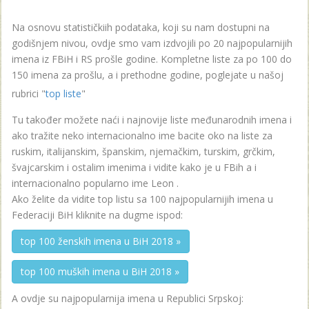
Na osnovu statističkiih podataka, koji su nam dostupni na
godišnjem nivou, ovdje smo vam izdvojili po 20 najpopularnijih
imena iz FBiH i RS prošle godine. Kompletne liste za po 100 do
150 imena za prošlu, a i prethodne godine, poglejate u našoj
rubrici "
top liste
"
Tu također možete naći i najnovije liste međunarodnih imena i
ako tražite neko internacionalno ime bacite oko na liste za
ruskim, italijanskim, španskim, njemačkim, turskim, grčkim,
švajcarskim i ostalim imenima i vidite kako je u FBih a i
internacionalno popularno ime Leon .
Ako želite da vidite top listu sa 100 najpopularnijih imena u
Federaciji BiH kliknite na dugme ispod:
top 100 ženskih imena u BiH 2018 »
top 100 muških imena u BiH 2018 »
A ovdje su najpopularnija imena u Republici Srpskoj: