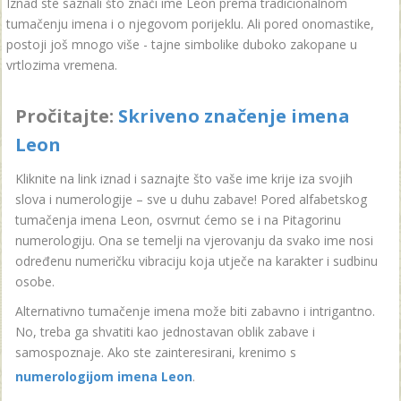
Iznad ste saznali što znači ime Leon prema tradicionalnom
tumačenju imena i o njegovom porijeklu. Ali pored onomastike,
postoji još mnogo više - tajne simbolike duboko zakopane u
vrtlozima vremena.
Pročitajte:
Skriveno značenje imena
Leon
Kliknite na link iznad i saznajte što vaše ime krije iza svojih
slova i numerologije – sve u duhu zabave! Pored alfabetskog
tumačenja imena Leon, osvrnut ćemo se i na Pitagorinu
numerologiju. Ona se temelji na vjerovanju da svako ime nosi
određenu numeričku vibraciju koja utječe na karakter i sudbinu
osobe.
Alternativno tumačenje imena može biti zabavno i intrigantno.
No, treba ga shvatiti kao jednostavan oblik zabave i
samospoznaje. Ako ste zainteresirani, krenimo s
numerologijom imena Leon
.