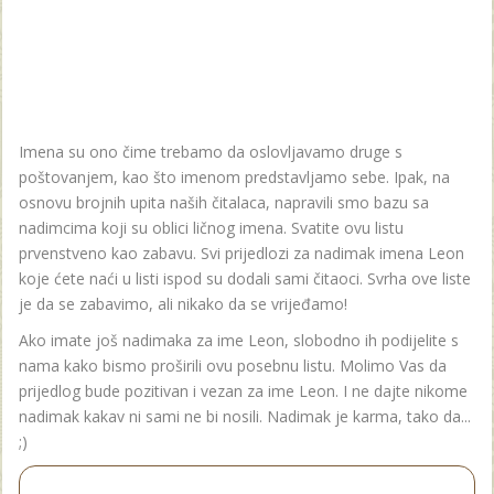
Imena su ono čime trebamo da oslovljavamo druge s
poštovanjem, kao što imenom predstavljamo sebe. Ipak, na
osnovu brojnih upita naših čitalaca, napravili smo bazu sa
nadimcima koji su oblici ličnog imena. Svatite ovu listu
prvenstveno kao zabavu. Svi prijedlozi za nadimak imena Leon
koje ćete naći u listi ispod su dodali sami čitaoci. Svrha ove liste
je da se zabavimo, ali nikako da se vrijeđamo!
Ako imate još nadimaka za ime Leon, slobodno ih podijelite s
nama kako bismo proširili ovu posebnu listu. Molimo Vas da
prijedlog bude pozitivan i vezan za ime Leon. I ne dajte nikome
nadimak kakav ni sami ne bi nosili. Nadimak je karma, tako da...
;)