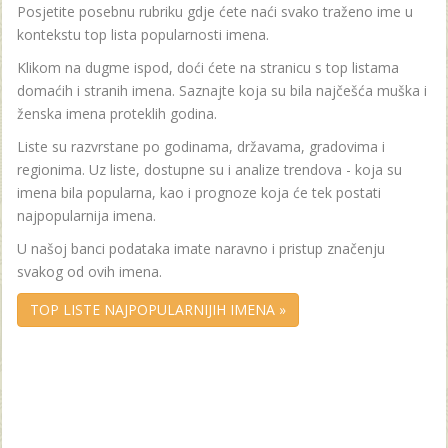
Posjetite posebnu rubriku gdje ćete naći svako traženo ime u
kontekstu top lista popularnosti imena.
Klikom na dugme ispod, doći ćete na stranicu s top listama
domaćih i stranih imena. Saznajte koja su bila najčešća muška i
ženska imena proteklih godina.
Liste su razvrstane po godinama, državama, gradovima i
regionima. Uz liste, dostupne su i analize trendova - koja su
imena bila popularna, kao i prognoze koja će tek postati
najpopularnija imena.
U našoj banci podataka imate naravno i pristup značenju
svakog od ovih imena.
TOP LISTE NAJPOPULARNIJIH IMENA »