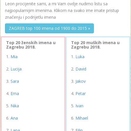
Leon procijenite sami, a mi Vam ovdje nudimo listu sa
najpopularnijim imenima. Klikom na svako ime imate pristup
značenju i podrijetlu imena
ZAGREB top 100 imena od 1900 do 2015 »
Top 20 ženskih imena u
Top 20 muških imena u
Zagrebu 2018.
Zagrebu 2018.
Mia
Luka
Lucija
David
Sara
Jakov
Ema
Petar
Nika
Ivan
Ana
Mihael
Lana
Filip