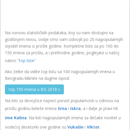
Na osnovu statističkiih podataka, koji su nam dostupni na
godišnjem nivou, ovdje smo vam izdvojili po 20 najpopularnijih
srpskih imena iz prošle godine. Kompletne liste za po 100 do
150 imena za prošlu, a i prethodne godine, poglejate u našoj
rubrici "
top liste
"
Ako želite da vidite top listu sa 100 najpopularnijih imena u
Beogradu kliknite na dugme ispod:
top 150 imena u BG 2018 »
Na listi za devojčice najveći porast popularnosti u odnosu na
prošlu godinu beleže imena
Srna
i
Iskra
, a i dalje je pravi hit
ime Kalina
. Na listi najpopularnijih imena za dečake novitet u
vodećoj desetorki ove godine su
Vukašin
i
Viktor.