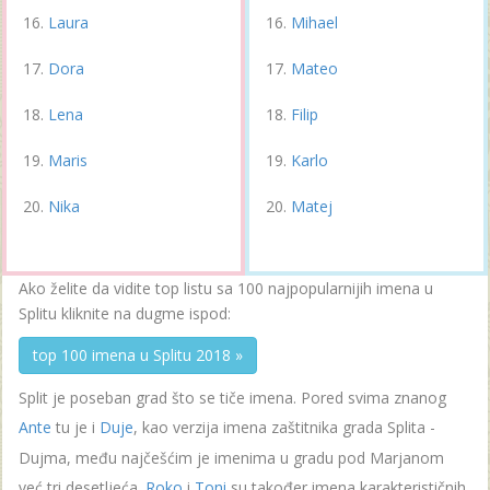
Laura
Mihael
Dora
Mateo
Lena
Filip
Maris
Karlo
Nika
Matej
Ako želite da vidite top listu sa 100 najpopularnijih imena u
Splitu kliknite na dugme ispod:
top 100 imena u Splitu 2018 »
Split je poseban grad što se tiče imena. Pored svima znanog
Ante
tu je i
Duje
, kao verzija imena zaštitnika grada Splita -
Dujma, među najčešćim je imenima u gradu pod Marjanom
već tri desetljeća.
Roko
i
Toni
su također imena karakterističnih