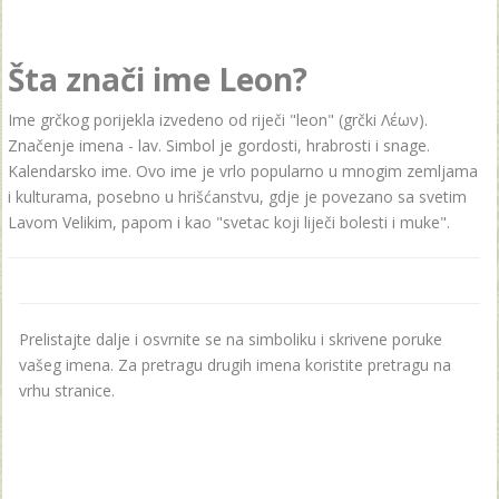
Šta znači ime Leon?
Ime grčkog porijekla izvedeno od riječi "leon" (grčki Λέων).
Značenje imena - lаv. Simbol je gordosti, hrabrosti i snage.
Kаlendаrsko ime. Ovo ime je vrlo popularno u mnogim zemljama
i kulturama, posebno u hrišćanstvu, gdje je povezano sa svetim
Lavom Velikim, papom i kao "svetac koji liječi bolesti i muke".
Prelistajte dalje i osvrnite se na simboliku i skrivene poruke
vašeg imena. Za pretragu drugih imena koristite pretragu na
vrhu stranice.