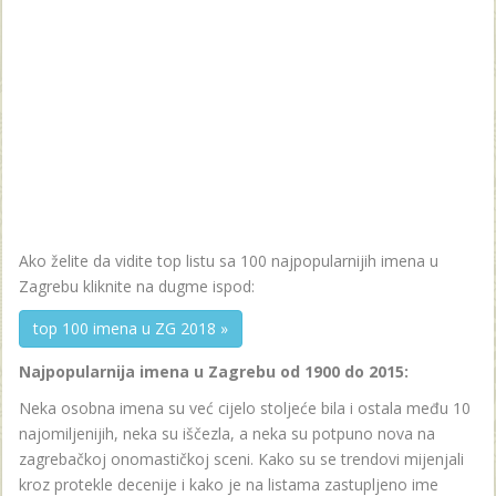
Ako želite da vidite top listu sa 100 najpopularnijih imena u
Zagrebu kliknite na dugme ispod:
top 100 imena u ZG 2018 »
Najpopularnija imena u Zagrebu od 1900 do 2015:
Neka osobna imena su već cijelo stoljeće bila i ostala među 10
najomiljenijih, neka su iščezla, a neka su potpuno nova na
zagrebačkoj onomastičkoj sceni. Kako su se trendovi mijenjali
kroz protekle decenije i kako je na listama zastupljeno ime