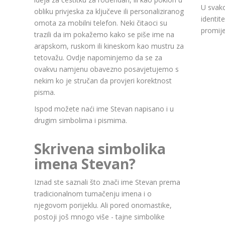
U svako
obliku privjeska za ključeve ili personaliziranog
identit
omota za mobilni telefon. Neki čitaoci su
promije
trazili da im pokažemo kako se piše ime na
arapskom, ruskom ili kineskom kao mustru za
tetovažu. Ovdje napominjemo da se za
ovakvu namjenu obavezno posavjetujemo s
nekim ko je stručan da provjeri korektnost
pisma.
Ispod možete naći ime Stevan napisano i u
drugim simbolima i pismima.
Skrivena simbolika
imena Stevan?
Iznad ste saznali što znači ime Stevan prema
tradicionalnom tumačenju imena i o
njegovom porijeklu. Ali pored onomastike,
postoji još mnogo više - tajne simbolike