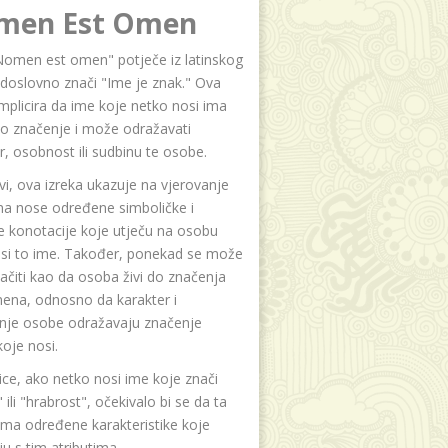
men Est Omen
Nomen est omen" potječe iz latinskog
i doslovno znači "Ime je znak." Ova
implicira da ime koje netko nosi ima
o značenje i može odražavati
r, osobnost ili sudbinu te osobe.
i, ova izreka ukazuje na vjerovanje
na nose određene simboličke i
e konotacije koje utječu na osobu
osi to ime. Također, ponekad se može
čiti kao da osoba živi do značenja
ena, odnosno da karakter i
anje osobe odražavaju značenje
oje nosi.
ice, ako netko nosi ime koje znači
 ili "hrabrost", očekivalo bi se da ta
ma određene karakteristike koje
u s tim atributima.