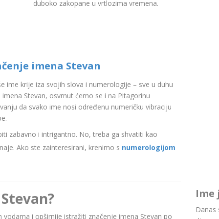
duboko zakopane u vrtlozima vremena.
ačenje imena Stevan
aše ime krije iza svojih slova i numerologije – sve u duhu
 imena Stevan, osvrnut ćemo se i na Pitagorinu
ovanju da svako ime nosi određenu numeričku vibraciju
be.
i zabavno i intrigantno. No, treba ga shvatiti kao
aje. Ako ste zainteresirani, krenimo s
numerologijom
Ime 
 Stevan?
Danas s
nim vodama i opširnije istražiti značenje imena Stevan po