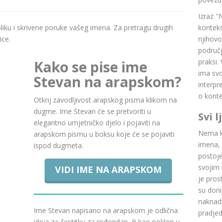
Izraz "
boliku i skrivene poruke vašeg imena. Za pretragu drugih
konteks
ice.
njihovo
područj
praksi.
Kako se pise ime
ima svoj
Stevan na arapskom?
interpr
o konte
Otkrij zavodljivost arapskog pisma klikom na
dugme. Ime Stevan će se pretvoriti u
Svi 
elegantno umjetničko djelo i pojaviti na
Nema ku
arapskom pismu u boksu koje će se pojaviti
imena, 
ispod dugmeta.
postoje.
svojim 
VIDI IME NA ARAPSKOM
je pros
su doni
naknadn
Ime Stevan napisano na arapskom je odlična
pradje
ideja za čestitku za rođendan, ili kao poklon u