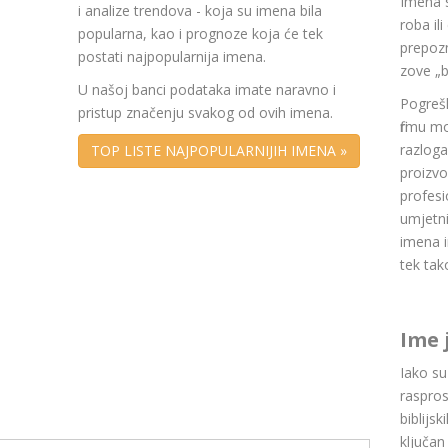
Imena 
i analize trendova - koja su imena bila
roba il
popularna, kao i prognoze koja će tek
prepozn
postati najpopularnija imena.
zove „b
U našoj banci podataka imate naravno i
Pogrešk
pristup značenju svakog od ovih imena.
firmu m
razlog
TOP LISTE NAJPOPULARNIJIH IMENA »
proizvo
profesi
umjetni
imena i
tek tak
Ime 
Iako s
raspros
biblijsk
ključan