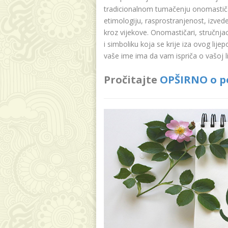
tradicionalnom tumačenju onomastičar
etimologiju, rasprostranjenost, izvede
kroz vijekove. Onomastičari, stručnja
i simboliku koja se krije iza ovog lije
vaše ime ima da vam ispriča o vašoj lič
Pročitajte
OPŠIRNO o po