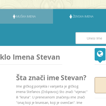
MUŠKA IMENA
ŽENSKA IMENA
eklo Imena Stevan
Šta znači ime Stevan?
Ime grčkog porijekla i varijanta je grčkog
imenа Stefаnos (Στέφανος) što znači "vijenаc"
ili "kruna". U prenesenom značenju ime znači
"onaj koji je krunisan, koji je ovenčan". Ime