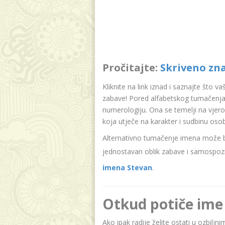
Pročitajte:
Skriveno zn
Kliknite na link iznad i saznajte što v
zabave! Pored alfabetskog tumačenja
numerologiju. Ona se temelji na vjer
koja utječe na karakter i sudbinu oso
Alternativno tumačenje imena može bit
jednostavan oblik zabave i samospozn
imena Stevan
.
Otkud potiče ime
Ako ipak radije želite ostati u ozbilj