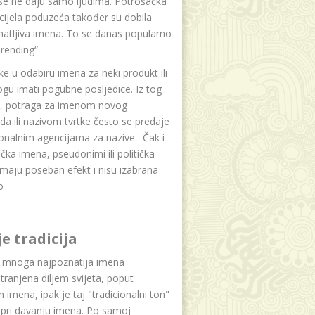
se ne daju samo ljudima. Potrošačka
i cijela poduzeća također su dobila
atljiva imena. To se danas popularno
rending“
e u odabiru imena za neki produkt ili
ogu imati pogubne posljedice. Iz tog
a, potraga za imenom novog
da ili nazivom tvrtke često se predaje
onalnim agencijama za nazive. Čak i
čka imena, pseudonimi ili politička
maju poseban efekt i nisu izabrana
o
je tradicija
u mnoga najpoznatija imena
tranjena diljem svijeta, poput
ih imena, ipak je taj "tradicionalni ton"
 pri davanju imena. Po samoj