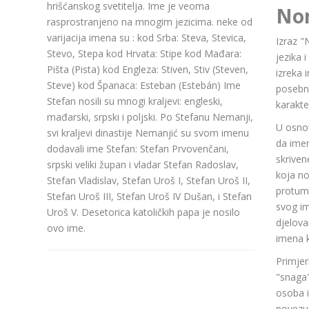
hrišćаnskog svetiteljа. Ime je veoma
No
rasprostranjeno na mnogim jezicima. neke od
varijacija imena su : kod Srba: Steva, Stevica,
Izraz "
Stevo, Stepa kod Hrvata: Stipe kod Mađara:
jezika 
Pišta (Pista) kod Engleza: Stiven, Stiv (Steven,
izreka 
Steve) kod Španaca: Esteban (Estebán) Ime
posebn
Stefan nosili su mnogi kraljevi: engleski,
karakte
mađarski, srpski i poljski. Po Stefanu Nemanji,
U osnov
svi kraljevi dinastije Nemanjić su svom imenu
da ime
dodavali ime Stefan: Stefan Prvovenčani,
skriven
srpski veliki župan i vladar Stefan Radoslav,
koja n
Stefan Vladislav, Stefan Uroš I, Stefan Uroš II,
protuma
Stefan Uroš III, Stefan Uroš IV Dušan, i Stefan
svog im
Uroš V. Desetorica katoličkih papa je nosilo
djelov
ovo ime.
imena k
Primjer
"snaga"
osoba i
povezuj