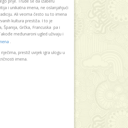
ego prije. Trude se da izaberu
tija i unikatna imena, ne oslanjahjući
radiciju. Ali veoma često su to imena
vanih kultura prestiža. I to je
, Španija, Grčka, Francuska pa i
. Takođe međunaroni ugled uživaju i
imena
.
riječima, prestiž uvijek igra ulogu u
ričnosti imena.