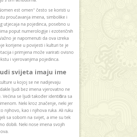
Nomen est omen" često se koristi u
tu proučavanja imena, simbolike i
g utjecaja na pojedinca, posebno u
ima poput numerologije i ezoteričnih
 Važno je napomenuti da ova izreka
e korijene u povijesti i kulturi te je
etacija i primjena može varirati ovisno
kstu i vjerovanjima pojedinca.
ljudi svijeta imaju ime
lture u kojoj se ne nadijevaju
dakle ljudi bez imena vjerovatno ne
 Većina se ljudi također identificira sa
imenom. Neki kroz značenje, neki jer
to njihovo, kao i njihova ruka. Ali ruku
jeli sa sobom na svijet, a ime su tek
o dobili. Neki nose imena svojih
dova.