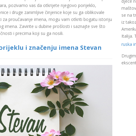
djece n
a, pozivamo vas da otkrijete njegovo porijeklo,
maštovi
nice i druge zanimljive činjenice koje su ga oblikovale
se na t
ci za proučavanje imena, mogu vam otkriti bogatu istoriju
iz takoz
pog imena. Zavirite u dubine prošlosti i saznajte sve što
Amerika
nosti i precima koji su ga nosili.
Italija
ruska 
rijeklu i značenju imena Stevan
Drugim 
ekscent