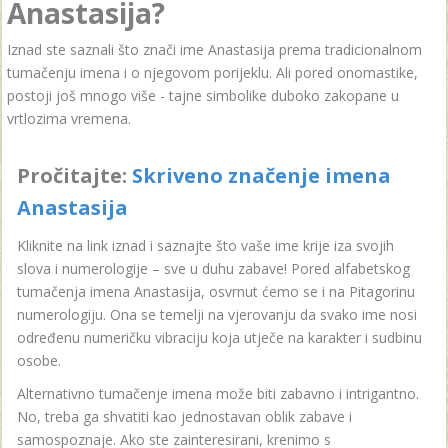
Anastasija?
Iznad ste saznali što znači ime Anastasija prema tradicionalnom
tumačenju imena i o njegovom porijeklu. Ali pored onomastike,
postoji još mnogo više - tajne simbolike duboko zakopane u
vrtlozima vremena.
Pročitajte:
Skriveno značenje imena
Anastasija
Kliknite na link iznad i saznajte što vaše ime krije iza svojih
slova i numerologije – sve u duhu zabave! Pored alfabetskog
tumačenja imena Anastasija, osvrnut ćemo se i na Pitagorinu
numerologiju. Ona se temelji na vjerovanju da svako ime nosi
određenu numeričku vibraciju koja utječe na karakter i sudbinu
osobe.
Alternativno tumačenje imena može biti zabavno i intrigantno.
No, treba ga shvatiti kao jednostavan oblik zabave i
samospoznaje. Ako ste zainteresirani, krenimo s