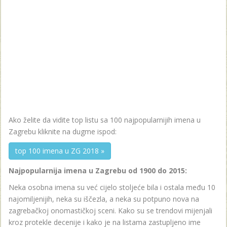
Ako želite da vidite top listu sa 100 najpopularnijih imena u
Zagrebu kliknite na dugme ispod:
top 100 imena u ZG 2018 »
Najpopularnija imena u Zagrebu od 1900 do 2015:
Neka osobna imena su već cijelo stoljeće bila i ostala među 10
najomiljenijih, neka su iščezla, a neka su potpuno nova na
zagrebačkoj onomastičkoj sceni. Kako su se trendovi mijenjali
kroz protekle decenije i kako je na listama zastupljeno ime