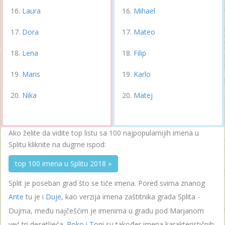
Laura
Mihael
Dora
Mateo
Lena
Filip
Maris
Karlo
Nika
Matej
Ako želite da vidite top listu sa 100 najpopularnijih imena u
Splitu kliknite na dugme ispod:
top 100 imena u Splitu 2018 »
Split je poseban grad što se tiče imena. Pored svima znanog
Ante
tu je i
Duje
, kao verzija imena zaštitnika grada Splita -
Dujma, među najčešćim je imenima u gradu pod Marjanom
već tri desetljeća.
Roko
i
Toni
su također imena karakterističnih