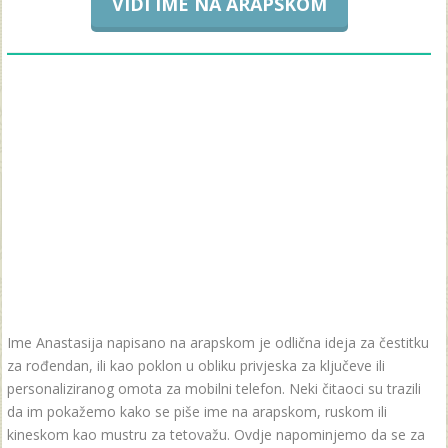
VIDI IME NA ARAPSKOM
Ime Anastasija napisano na arapskom je odlična ideja za čestitku
za rođendan, ili kao poklon u obliku privjeska za ključeve ili
personaliziranog omota za mobilni telefon. Neki čitaoci su trazili
da im pokažemo kako se piše ime na arapskom, ruskom ili
kineskom kao mustru za tetovažu. Ovdje napominjemo da se za