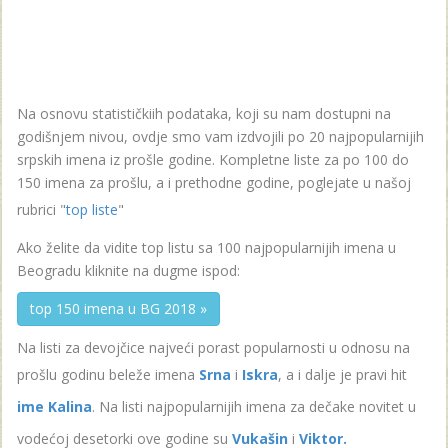
Na osnovu statističkiih podataka, koji su nam dostupni na
godišnjem nivou, ovdje smo vam izdvojili po 20 najpopularnijih
srpskih imena iz prošle godine. Kompletne liste za po 100 do
150 imena za prošlu, a i prethodne godine, poglejate u našoj
rubrici "
top liste
"
Ako želite da vidite top listu sa 100 najpopularnijih imena u
Beogradu kliknite na dugme ispod:
top 150 imena u BG 2018 »
Na listi za devojčice najveći porast popularnosti u odnosu na
prošlu godinu beleže imena
Srna
i
Iskra
, a i dalje je pravi hit
ime Kalina
. Na listi najpopularnijih imena za dečake novitet u
vodećoj desetorki ove godine su
Vukašin
i
Viktor.