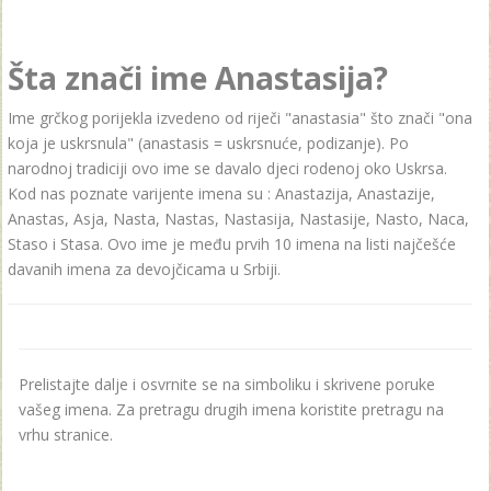
Šta znači ime Anastasija?
Ime grčkog porijekla izvedeno od riječi "anastasia" što znači "ona
koja je uskrsnula" (anastasis = uskrsnuće, podizanje). Po
narodnoj tradiciji ovo ime se davalo djeci rodenoj oko Uskrsa.
Kod nas poznate varijente imena su : Anastazija, Anastazije,
Anastas, Asja, Nasta, Nastas, Nastasija, Nastasije, Nasto, Naca,
Staso i Stasa. Ovo ime je među prvih 10 imena na listi najčešće
davanih imena za devojčicama u Srbiji.
Prelistajte dalje i osvrnite se na simboliku i skrivene poruke
vašeg imena. Za pretragu drugih imena koristite pretragu na
vrhu stranice.