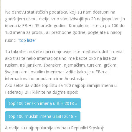
Na osnovu statističkiih podataka, koji su nam dostupni na
godišnjem nivou, ovdje smo vam izdvojili po 20 najpopularnijih
imena iz FBiH i RS prošle godine. Kompletne liste za po 100 do
150 imena za prošlu, a i prethodne godine, poglejate u našoj
rubrici "
top liste
"
Tu također možete naći i najnovije liste međunarodnih imena i
ako tražite neko internacionalno ime bacite oko na liste za
ruskim, italijanskim, španskim, njemačkim, turskim, grčkim,
švajcarskim i ostalim imenima i vidite kako je u FBih a i
internacionalno popularno ime Anastasija .
Ako želite da vidite top listu sa 100 najpopularnijih imena u
Federaciji BiH kliknite na dugme ispod:
top 100 ženskih imena u BiH 2018 »
top 100 muških imena u BiH 2018 »
A ovdje su najpopularnija imena u Republici Srpskoj: