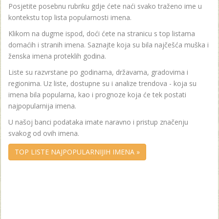
Posjetite posebnu rubriku gdje ćete naći svako traženo ime u
kontekstu top lista popularnosti imena.
Klikom na dugme ispod, doći ćete na stranicu s top listama
domaćih i stranih imena. Saznajte koja su bila najčešća muška i
ženska imena proteklih godina.
Liste su razvrstane po godinama, državama, gradovima i
regionima. Uz liste, dostupne su i analize trendova - koja su
imena bila popularna, kao i prognoze koja će tek postati
najpopularnija imena.
U našoj banci podataka imate naravno i pristup značenju
svakog od ovih imena.
TOP LISTE NAJPOPULARNIJIH IMENA »