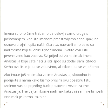
Imena su ono čime trebamo da oslovljavamo druge s
poštovanjem, kao što imenom predstavljamo sebe. Ipak, na
osnovu brojnih upita naših čitalaca, napravili smo bazu sa
nadimcima koji su oblici ličnog imena. Svatite ovu listu
prvenstveno kao zabavu. Svi prijedlozi za nadimak imena
Anastasija koje ćete naći u listi ispod su dodali sami čitaoci.
Svrha ove liste je da se zabavimo, ali nikako da se vrijeđamo!
Ako imate još nadimaka za ime Anastasija, slobodno ih
podijelite s nama kako bismo proširili ovu posebnu listu.
Molimo Vas da prijedlog bude pozitivan i vezan za ime
Anastasija. I ne dajte nikome nadimak kakav ni sami ne bi nosili.
Nadimak je karma, tako da... ;)