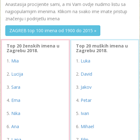
Anastasija procijenite sami, a mi Vam ovdje nudimo listu sa
najpopularnijim imenima. Klikom na svako ime imate pristup
značenju i podrijetlu imena
ZAGREB top 100 imena od 1900 do 2015 »
Top 20 ženskih imena u
Top 20 muških imena u
Zagrebu 2018.
Zagrebu 2018.
Mia
Luka
Lucija
David
Sara
Jakov
Ema
Petar
Nika
Ivan
Ana
Mihael
Lana
Filip