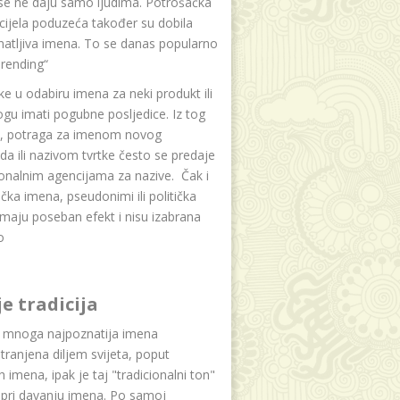
se ne daju samo ljudima. Potrošačka
i cijela poduzeća također su dobila
atljiva imena. To se danas popularno
rending“
e u odabiru imena za neki produkt ili
ogu imati pogubne posljedice. Iz tog
a, potraga za imenom novog
da ili nazivom tvrtke često se predaje
onalnim agencijama za nazive. Čak i
čka imena, pseudonimi ili politička
maju poseban efekt i nisu izabrana
o
je tradicija
u mnoga najpoznatija imena
tranjena diljem svijeta, poput
ih imena, ipak je taj "tradicionalni ton"
 pri davanju imena. Po samoj