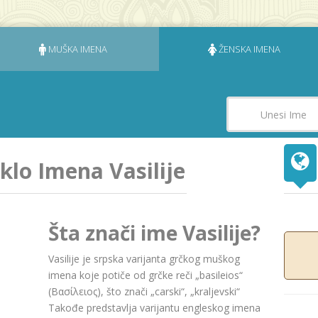
MUŠKA IMENA
ŽENSKA IMENA
eklo Imena Vasilije
Šta znači ime Vasilije?
Vasilije je srpska varijanta grčkog muškog
imena koje potiče od grčke reči „basileios“
(Βασίλειος), što znači „carski“, „kraljevski“
Takođe predstavlja varijantu engleskog imena