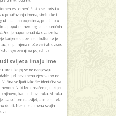
u s tim atributima.
Nomen est omen" često se koristi u
tu proučavanja imena, simbolike i
g utjecaja na pojedinca, posebno u
ima poput numerologije i ezoteričnih
 Važno je napomenuti da ova izreka
e korijene u povijesti i kulturi te je
etacija i primjena može varirati ovisno
kstu i vjerovanjima pojedinca.
ljudi svijeta imaju ime
lture u kojoj se ne nadijevaju
dakle ljudi bez imena vjerovatno ne
 Većina se ljudi također identificira sa
imenom. Neki kroz značenje, neki jer
to njihovo, kao i njihova ruka. Ali ruku
jeli sa sobom na svijet, a ime su tek
o dobili. Neki nose imena svojih
dova.