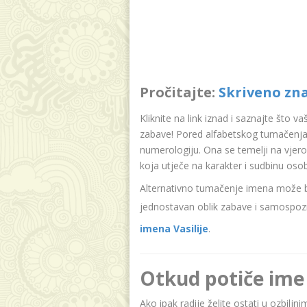
Pročitajte:
Skriveno zna
Kliknite na link iznad i saznajte što v
zabave! Pored alfabetskog tumačenja 
numerologiju. Ona se temelji na vjer
koja utječe na karakter i sudbinu oso
Alternativno tumačenje imena može bit
jednostavan oblik zabave i samospozn
imena Vasilije
.
Otkud potiče ime 
Ako ipak radije želite ostati u ozbiljn