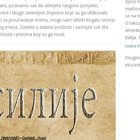
djece n
a, pozivamo vas da otkrijete njegovo porijeklo,
maštovi
nice i druge zanimljive činjenice koje su ga oblikovale
se na t
ci za proučavanje imena, mogu vam otkriti bogatu istoriju
iz takoz
pog imena. Zavirite u dubine prošlosti i saznajte sve što
Amerika
nosti i precima koji su ga nosili.
Italija
ruska 
Drugim 
ekscent