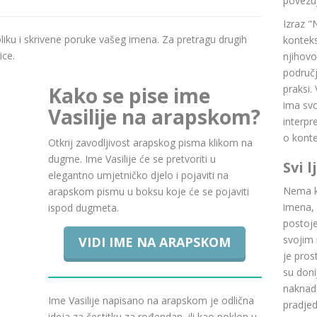
povezuj
Izraz "
boliku i skrivene poruke vašeg imena. Za pretragu drugih
konteks
ice.
njihovo
područj
Kako se pise ime
praksi.
ima svoj
Vasilije na arapskom?
interpr
o konte
Otkrij zavodljivost arapskog pisma klikom na
dugme. Ime Vasilije će se pretvoriti u
Svi 
elegantno umjetničko djelo i pojaviti na
Nema ku
arapskom pismu u boksu koje će se pojaviti
imena, 
ispod dugmeta.
postoje.
svojim 
VIDI IME NA ARAPSKOM
je pros
su doni
naknadn
Ime Vasilije napisano na arapskom je odlična
pradje
ideja za čestitku za rođendan, ili kao poklon u