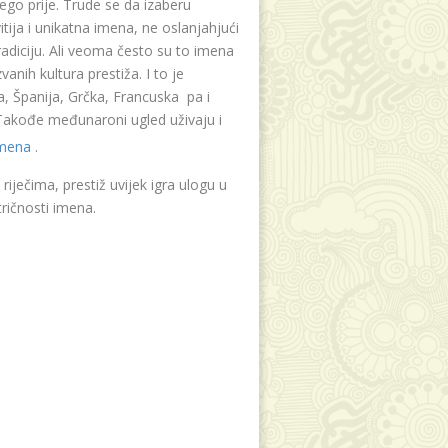
ego prije. Trude se da izaberu
tija i unikatna imena, ne oslanjahjući
radiciju. Ali veoma često su to imena
vanih kultura prestiža. I to je
, Španija, Grčka, Francuska pa i
. Takođe međunaroni ugled uživaju i
imena
.
riječima, prestiž uvijek igra ulogu u
ričnosti imena.