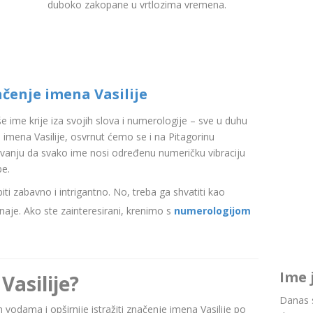
duboko zakopane u vrtlozima vremena.
čenje imena Vasilije
aše ime krije iza svojih slova i numerologije – sve u duhu
imena Vasilije, osvrnut ćemo se i na Pitagorinu
ovanju da svako ime nosi određenu numeričku vibraciju
be.
i zabavno i intrigantno. No, treba ga shvatiti kao
aje. Ako ste zainteresirani, krenimo s
numerologijom
Ime 
Vasilije?
Danas s
im vodama i opširnije istražiti značenje imena Vasilije po