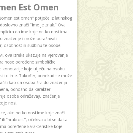
men Est Omen
Nomen est omen" potječe iz latinskog
i doslovno znači "Ime je znak." Ova
implicira da ime koje netko nosi ima
o značenje i može odražavati
r, osobnost ili sudbinu te osobe.
i, ova izreka ukazuje na vjerovanje
na nose određene simboličke i
e konotacije koje utječu na osobu
osi to ime. Također, ponekad se može
čiti kao da osoba živi do značenja
ena, odnosno da karakter i
anje osobe odražavaju značenje
oje nosi.
ice, ako netko nosi ime koje znači
 ili "hrabrost", očekivalo bi se da ta
ma određene karakteristike koje