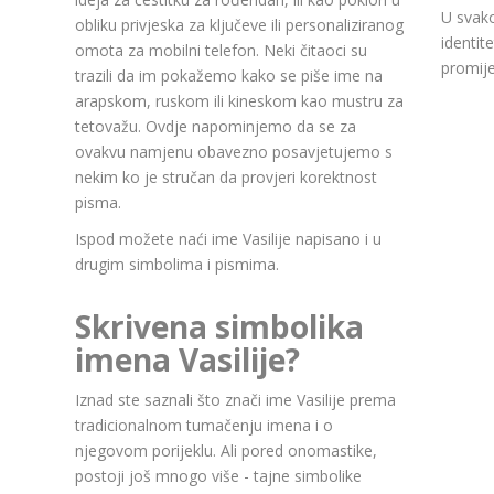
U svako
obliku privjeska za ključeve ili personaliziranog
identit
omota za mobilni telefon. Neki čitaoci su
promije
trazili da im pokažemo kako se piše ime na
arapskom, ruskom ili kineskom kao mustru za
tetovažu. Ovdje napominjemo da se za
ovakvu namjenu obavezno posavjetujemo s
nekim ko je stručan da provjeri korektnost
pisma.
Ispod možete naći ime Vasilije napisano i u
drugim simbolima i pismima.
Skrivena simbolika
imena Vasilije?
Iznad ste saznali što znači ime Vasilije prema
tradicionalnom tumačenju imena i o
njegovom porijeklu. Ali pored onomastike,
postoji još mnogo više - tajne simbolike