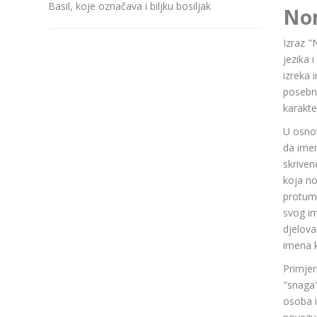
Basil, koje označava i biljku bosiljak
No
Izraz "
jezika 
izreka 
posebn
karakte
U osnov
da ime
skriven
koja n
protuma
svog im
djelov
imena k
Primjer
"snaga"
osoba i