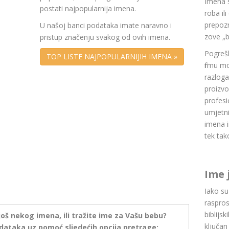
Imena 
postati najpopularnija imena.
roba il
prepozn
U našoj banci podataka imate naravno i
zove „b
pristup značenju svakog od ovih imena.
Pogrešk
TOP LISTE NAJPOPULARNIJIH IMENA »
firmu m
razlog
proizvo
profesi
umjetni
imena i
tek tak
Ime 
Iako s
raspros
biblijsk
još nekog imena, ili tražite ime za Vašu bebu?
ključan
dataka uz pomoć sljedećih opcija pretrage: