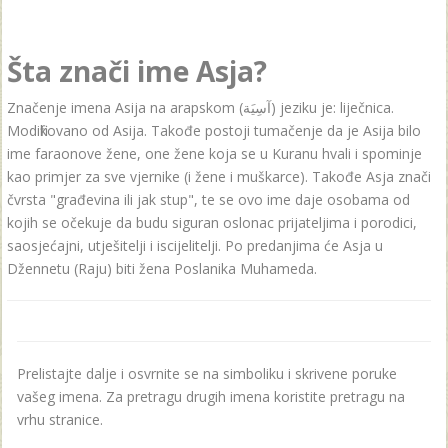
Šta znači ime Asja?
Značenje imena Asija na arapskom (آسِيَة) jeziku je: liječnica.
Modifikovano od Asija. Takođe postoji tumačenje da je Asija bilo
ime faraonove žene, one žene koja se u Kuranu hvali i spominje
kao primjer za sve vjernike (i žene i muškarce). Takođe Asja znači
čvrsta "građevina ili jak stup", te se ovo ime daje osobama od
kojih se očekuje da budu siguran oslonac prijateljima i porodici,
saosjećajni, utješitelji i iscijelitelji. Po predanjima će Asja u
Džennetu (Raju) biti žena Poslanika Muhameda.
Prelistajte dalje i osvrnite se na simboliku i skrivene poruke
vašeg imena. Za pretragu drugih imena koristite pretragu na
vrhu stranice.