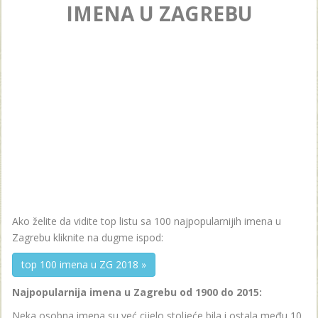
IMENA U ZAGREBU
Ako želite da vidite top listu sa 100 najpopularnijih imena u
Zagrebu kliknite na dugme ispod:
top 100 imena u ZG 2018 »
Najpopularnija imena u Zagrebu od 1900 do 2015:
Neka osobna imena su već cijelo stoljeće bila i ostala među 10