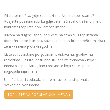
Pitate se možda, gdje se nalazi ime Asja na top listama?
Posjetite posebnu rubriku gdje ćete naći svako traženo ime u
kontekstu top lista popularnosti imena.
Klikom na dugme ispod, doći ćete na stranicu s top listama
domaćih i stranih imena. Saznajte koja su bila najčešća muška i
ženska imena proteklih godina.
Liste su razvrstane po godinama, državama, gradovima i
regionima. Uz liste, dostupne su i analize trendova - koja su
imena bila popularna, kao i prognoze koja će tek postati
najpopularnija imena.
U našoj banci podataka imate naravno i pristup značenju
svakog od ovih imena.
TOP LISTE NAJPOPULARNIJIH IMENA »