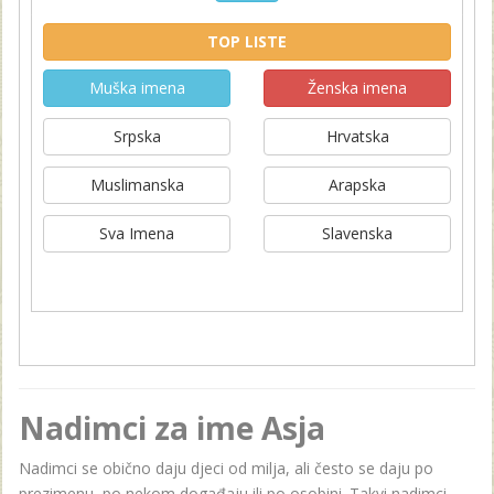
TOP LISTE
Muška imena
Ženska imena
Srpska
Hrvatska
Muslimanska
Arapska
Sva Imena
Slavenska
Nadimci za ime Asja
Nadimci se obično daju djeci od milja, ali često se daju po
prezimenu, po nekom događaju ili po osobini. Takvi nadimci