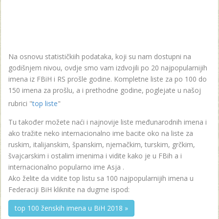
Na osnovu statističkiih podataka, koji su nam dostupni na
godišnjem nivou, ovdje smo vam izdvojili po 20 najpopularnijih
imena iz FBiH i RS prošle godine. Kompletne liste za po 100 do
150 imena za prošlu, a i prethodne godine, poglejate u našoj
rubrici "
top liste
"
Tu također možete naći i najnovije liste međunarodnih imena i
ako tražite neko internacionalno ime bacite oko na liste za
ruskim, italijanskim, španskim, njemačkim, turskim, grčkim,
švajcarskim i ostalim imenima i vidite kako je u FBih a i
internacionalno popularno ime Asja .
Ako želite da vidite top listu sa 100 najpopularnijih imena u
Federaciji BiH kliknite na dugme ispod:
top 100 ženskih imena u BiH 2018 »