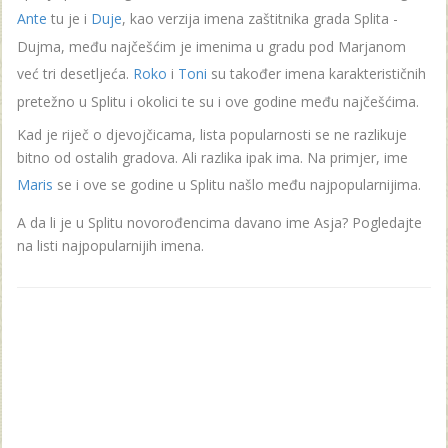
Ante
tu je i
Duje
, kao verzija imena zaštitnika grada Splita -
Dujma, među najčešćim je imenima u gradu pod Marjanom
već tri desetljeća.
Roko
i
Toni
su također imena karakterističnih
pretežno u Splitu i okolici te su i ove godine među najčešćima.
Kad je riječ o djevojčicama, lista popularnosti se ne razlikuje
bitno od ostalih gradova. Ali razlika ipak ima. Na primjer, ime
Maris
se i ove se godine u Splitu našlo među najpopularnijima.
A da li je u Splitu novorođencima davano ime Asja? Pogledajte
na listi najpopularnijih imena.