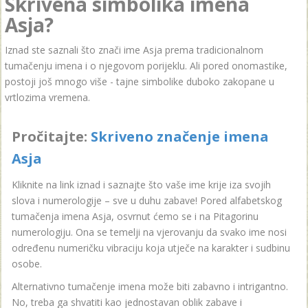
Skrivena simbolika imena
Asja?
Iznad ste saznali što znači ime Asja prema tradicionalnom
tumačenju imena i o njegovom porijeklu. Ali pored onomastike,
postoji još mnogo više - tajne simbolike duboko zakopane u
vrtlozima vremena.
Pročitajte:
Skriveno značenje imena
Asja
Kliknite na link iznad i saznajte što vaše ime krije iza svojih
slova i numerologije – sve u duhu zabave! Pored alfabetskog
tumačenja imena Asja, osvrnut ćemo se i na Pitagorinu
numerologiju. Ona se temelji na vjerovanju da svako ime nosi
određenu numeričku vibraciju koja utječe na karakter i sudbinu
osobe.
Alternativno tumačenje imena može biti zabavno i intrigantno.
No, treba ga shvatiti kao jednostavan oblik zabave i