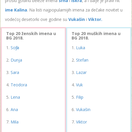
prošlu godinu beleže imena
Srna
i
Iskra
, a i dalje je pravi hit
ime Kalina
. Na listi najpopularnijih imena za dečake novitet u
vodećoj desetorki ove godine su
Vukašin
i
Viktor.
Top 20 ženskih imena u
Top 20 muških imena u
BG 2018.
BG 2018.
Sofija
Luka
Dunja
Stefan
Sara
Lazar
Teodora
Vuk
Lena
Filip
Ana
Vukašin
Mila
Viktor