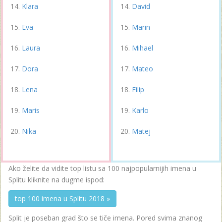
Klara
David
Eva
Marin
Laura
Mihael
Dora
Mateo
Lena
Filip
Maris
Karlo
Nika
Matej
Ako želite da vidite top listu sa 100 najpopularnijih imena u
Splitu kliknite na dugme ispod:
top 100 imena u Splitu 2018 »
Split je poseban grad što se tiče imena. Pored svima znanog