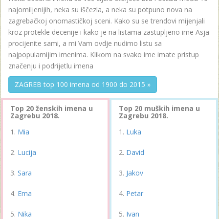
najomiljenijih, neka su iščezla, a neka su potpuno nova na
zagrebačkoj onomastičkoj sceni. Kako su se trendovi mijenjali
kroz protekle decenije i kako je na listama zastupljeno ime Asja
procijenite sami, a mi Vam ovdje nudimo listu sa
najpopularnijim imenima. Klikom na svako ime imate pristup
značenju i podrijetlu imena
ZAGREB top 100 imena od 1900 do 2015 »
Top 20 ženskih imena u
Top 20 muških imena u
Zagrebu 2018.
Zagrebu 2018.
Mia
Luka
Lucija
David
Sara
Jakov
Ema
Petar
Nika
Ivan