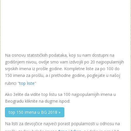
Na osnovu statističkiih podataka, koji su nam dostupni na
godišnjem nivou, ovdje smo vam izdvojili po 20 najpopularnijih
srpskih imena iz prošle godine. Kompletne liste za po 100 do
150 imena za prošlu, a i prethodne godine, poglejate u našoj
rubrici "
top liste
"
Ako želite da vidite top listu sa 100 najpopularnijih imena u
Beogradu kliknite na dugme ispod:
top 150 imena u BG 2018 »
Na listi za devojčice najveći porast popularnosti u odnosu na