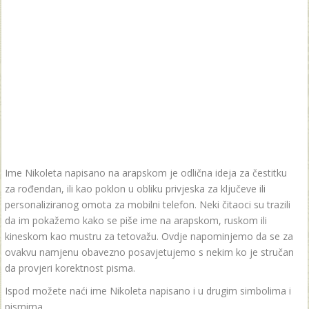
Ime Nikoleta napisano na arapskom je odlična ideja za čestitku
za rođendan, ili kao poklon u obliku privjeska za ključeve ili
personaliziranog omota za mobilni telefon. Neki čitaoci su trazili
da im pokažemo kako se piše ime na arapskom, ruskom ili
kineskom kao mustru za tetovažu. Ovdje napominjemo da se za
ovakvu namjenu obavezno posavjetujemo s nekim ko je stručan
da provjeri korektnost pisma.
Ispod možete naći ime Nikoleta napisano i u drugim simbolima i
pismima.