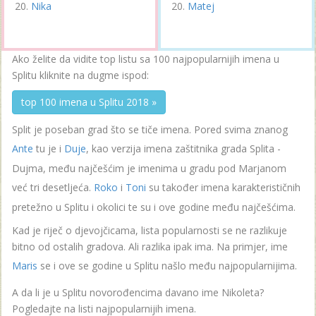
Nika
Matej
Ako želite da vidite top listu sa 100 najpopularnijih imena u
Splitu kliknite na dugme ispod:
top 100 imena u Splitu 2018 »
Split je poseban grad što se tiče imena. Pored svima znanog
Ante
tu je i
Duje
, kao verzija imena zaštitnika grada Splita -
Dujma, među najčešćim je imenima u gradu pod Marjanom
već tri desetljeća.
Roko
i
Toni
su također imena karakterističnih
pretežno u Splitu i okolici te su i ove godine među najčešćima.
Kad je riječ o djevojčicama, lista popularnosti se ne razlikuje
bitno od ostalih gradova. Ali razlika ipak ima. Na primjer, ime
Maris
se i ove se godine u Splitu našlo među najpopularnijima.
A da li je u Splitu novorođencima davano ime Nikoleta?
Pogledajte na listi najpopularnijih imena.