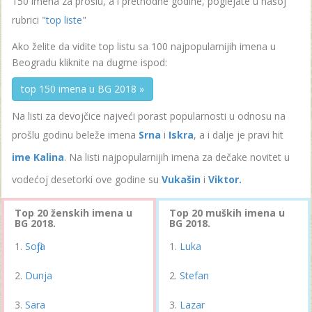
150 imena za prošlu, a i prethodne godine, poglejate u našoj
rubrici "
top liste
"
Ako želite da vidite top listu sa 100 najpopularnijih imena u
Beogradu kliknite na dugme ispod:
top 150 imena u BG 2018 »
Na listi za devojčice najveći porast popularnosti u odnosu na
prošlu godinu beleže imena
Srna
i
Iskra
, a i dalje je pravi hit
ime Kalina
. Na listi najpopularnijih imena za dečake novitet u
vodećoj desetorki ove godine su
Vukašin
i
Viktor.
Top 20 ženskih imena u
Top 20 muških imena u
BG 2018.
BG 2018.
Sofija
Luka
Dunja
Stefan
Sara
Lazar