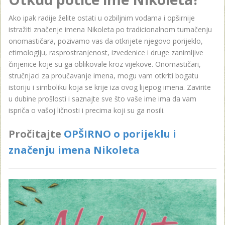
Ako ipak radije želite ostati u ozbiljnim vodama i opširnije
istražiti značenje imena Nikoleta po tradicionalnom tumačenju
onomastičara, pozivamo vas da otkrijete njegovo porijeklo,
etimologiju, rasprostranjenost, izvedenice i druge zanimljive
činjenice koje su ga oblikovale kroz vijekove. Onomastičari,
stručnjaci za proučavanje imena, mogu vam otkriti bogatu
istoriju i simboliku koja se krije iza ovog lijepog imena. Zavirite
u dubine prošlosti i saznajte sve što vaše ime ima da vam
ispriča o vašoj ličnosti i precima koji su ga nosili.
Pročitajte
OPŠIRNO o porijeklu i
značenju imena Nikoleta