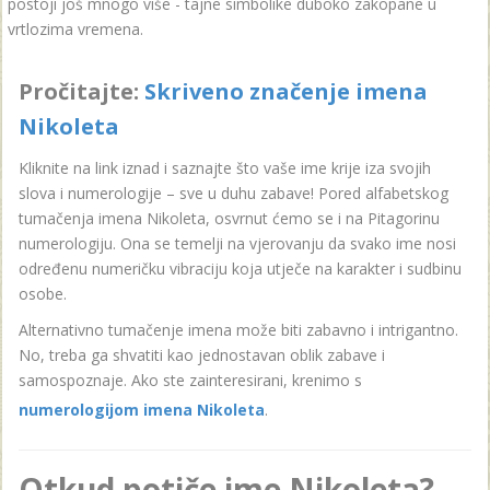
postoji još mnogo više - tajne simbolike duboko zakopane u
vrtlozima vremena.
Pročitajte:
Skriveno značenje imena
Nikoleta
Kliknite na link iznad i saznajte što vaše ime krije iza svojih
slova i numerologije – sve u duhu zabave! Pored alfabetskog
tumačenja imena Nikoleta, osvrnut ćemo se i na Pitagorinu
numerologiju. Ona se temelji na vjerovanju da svako ime nosi
određenu numeričku vibraciju koja utječe na karakter i sudbinu
osobe.
Alternativno tumačenje imena može biti zabavno i intrigantno.
No, treba ga shvatiti kao jednostavan oblik zabave i
samospoznaje. Ako ste zainteresirani, krenimo s
numerologijom imena Nikoleta
.
Otkud potiče ime Nikoleta?