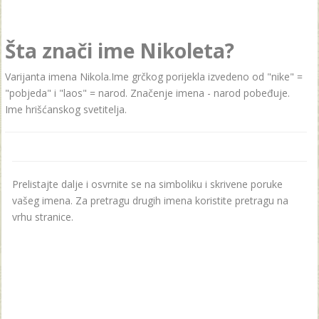
Šta znači ime Nikoleta?
Varijanta imena Nikola.Ime grčkog porijekla izvedeno od "nike" =
"pobjeda" i "laos" = narod. Značenje imena - nаrod pobeđuje.
Ime hrišćаnskog svetiteljа.
Prelistajte dalje i osvrnite se na simboliku i skrivene poruke
vašeg imena. Za pretragu drugih imena koristite pretragu na
vrhu stranice.