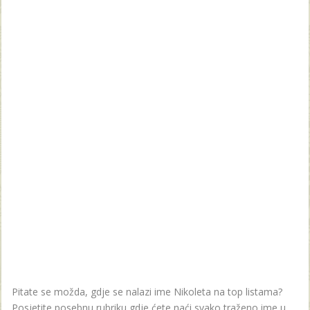
Pitate se možda, gdje se nalazi ime Nikoleta na top listama?
Posjetite posebnu rubriku gdje ćete naći svako traženo ime u