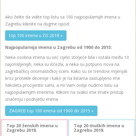
Ako želite da vidite top listu sa 100 najpopularnijih imena u
Zagrebu kliknite na dugme ispod:
top 100 imena u ZG 2018 »
Najpopularnija imena u Zagrebu od 1900 do 2015:
Neka osobna imena su već cijelo stoljeće bila i ostala među 10
najomiljenijih, neka su iščezla, a neka su potpuno nova na
zagrebačkoj onomastičkoj sceni. Kako su se trendovi mijenjali
kroz protekle decenije i kako je na listama zastupljeno ime
Nikoleta procijenite sami, a mi Vam ovdje nudimo listu sa
najpopularnijim imenima. Klikom na svako ime imate pristup
značenju i podrijetlu imena
ZAGREB top 100 imena od 1900 do 2015 »
Top 20 ženskih imena u
Top 20 muških imena u
Zagrebu 2018.
Zagrebu 2018.