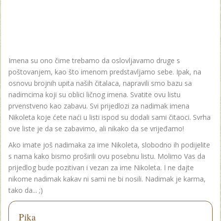
Imena su ono čime trebamo da oslovljavamo druge s
poštovanjem, kao što imenom predstavljamo sebe. Ipak, na
osnovu brojnih upita naših čitalaca, napravili smo bazu sa
nadimcima koji su oblici ličnog imena. Svatite ovu listu
prvenstveno kao zabavu. Svi prijedlozi za nadimak imena
Nikoleta koje ćete naći u listi ispod su dodali sami čitaoci. Svrha
ove liste je da se zabavimo, ali nikako da se vrijeđamo!
Ako imate još nadimaka za ime Nikoleta, slobodno ih podijelite
s nama kako bismo proširili ovu posebnu listu. Molimo Vas da
prijedlog bude pozitivan i vezan za ime Nikoleta. I ne dajte
nikome nadimak kakav ni sami ne bi nosili. Nadimak je karma,
tako da... ;)
Pika