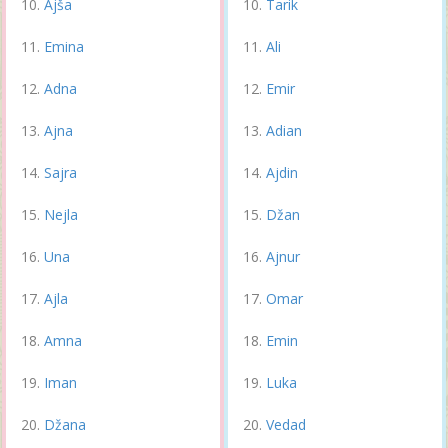
Ajša
Tarik
Emina
Ali
Adna
Emir
Ajna
Adian
Sajra
Ajdin
Nejla
Džan
Una
Ajnur
Ajla
Omar
Amna
Emin
Iman
Luka
Džana
Vedad