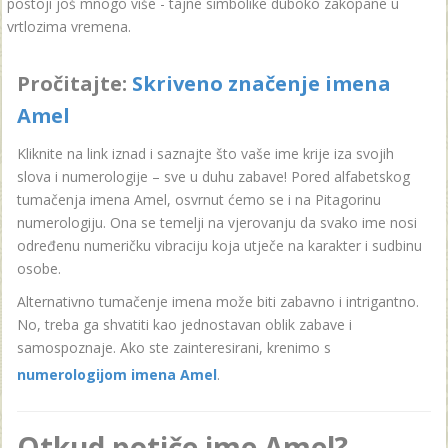
postoji još mnogo više - tajne simbolike duboko zakopane u
vrtlozima vremena.
Pročitajte:
Skriveno značenje imena
Amel
Kliknite na link iznad i saznajte što vaše ime krije iza svojih
slova i numerologije – sve u duhu zabave! Pored alfabetskog
tumačenja imena Amel, osvrnut ćemo se i na Pitagorinu
numerologiju. Ona se temelji na vjerovanju da svako ime nosi
određenu numeričku vibraciju koja utječe na karakter i sudbinu
osobe.
Alternativno tumačenje imena može biti zabavno i intrigantno.
No, treba ga shvatiti kao jednostavan oblik zabave i
samospoznaje. Ako ste zainteresirani, krenimo s
numerologijom imena Amel
.
Otkud potiče ime Amel?