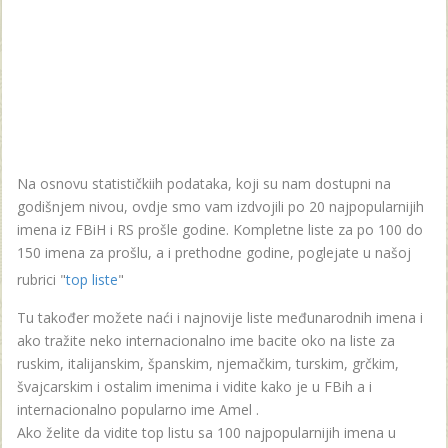
Na osnovu statističkiih podataka, koji su nam dostupni na
godišnjem nivou, ovdje smo vam izdvojili po 20 najpopularnijih
imena iz FBiH i RS prošle godine. Kompletne liste za po 100 do
150 imena za prošlu, a i prethodne godine, poglejate u našoj
rubrici "
top liste
"
Tu također možete naći i najnovije liste međunarodnih imena i
ako tražite neko internacionalno ime bacite oko na liste za
ruskim, italijanskim, španskim, njemačkim, turskim, grčkim,
švajcarskim i ostalim imenima i vidite kako je u FBih a i
internacionalno popularno ime Amel .
Ako želite da vidite top listu sa 100 najpopularnijih imena u