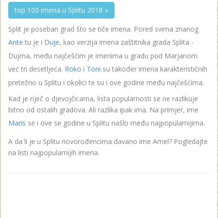
top 100 imena u Splitu 2018 »
Split je poseban grad što se tiče imena. Pored svima znanog
Ante
tu je i
Duje
, kao verzija imena zaštitnika grada Splita -
Dujma, među najčešćim je imenima u gradu pod Marjanom
već tri desetljeća.
Roko
i
Toni
su također imena karakterističnih
pretežno u Splitu i okolici te su i ove godine među najčešćima.
Kad je riječ o djevojčicama, lista popularnosti se ne razlikuje
bitno od ostalih gradova. Ali razlika ipak ima. Na primjer, ime
Maris
se i ove se godine u Splitu našlo među najpopularnijima.
A da li je u Splitu novorođencima davano ime Amel? Pogledajte
na listi najpopularnijih imena.