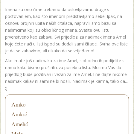
Imena su ono čime trebamo da oslovljavamo druge s
poštovanjem, kao što imenom predstavljamo sebe. Ipak, na
osnovu brojnih upita naših čitalaca, napravili smo bazu sa
nadimcima koji su oblici ličnog imena. Svatite ovu listu
prvenstveno kao zabavu. Svi prijedlozi za nadimak imena Amel
koje ćete naći u listi ispod su dodali sami čitaoci. Svrha ove liste
je da se zabavimo, ali nikako da se vrijeđamo!
Ako imate još nadimaka za ime Amel, slobodno ih podijelite s
nama kako bismo proširili ovu posebnu listu. Molimo Vas da
prijedlog bude pozitivan i vezan za ime Amel. I ne dajte nikome
nadimak kakav ni sami ne bi nosili. Nadimak je karma, tako da...
;)
Amko
Amkić
Amelić
Melo