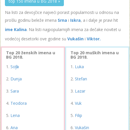
top 150 imena u BG 2018 »
Na listi za devojčice najveći porast popularnosti u odnosu na
prošlu godinu beleže imena
Srna
i
Iskra
, a i dalje je pravi hit
ime Kalina
. Na listi najpopularnijih imena za dečake novitet u
vodećoj desetorki ove godine su
Vukašin
i
Viktor.
Top 20 ženskih imena u
Top 20 muških imena u
BG 2018.
BG 2018.
Sofija
Luka
Dunja
Stefan
Sara
Lazar
Teodora
Vuk
Lena
Filip
Ana
Vukašin