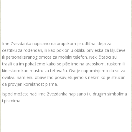
Ime Zvezdanka napisano na arapskom je odlična ideja za
čestitku za rođendan, ili kao poklon u obliku privjeska za ključeve
ili personaliziranog omota za mobilni telefon. Neki čitaoci su
trazili da im pokažemo kako se piše ime na arapskom, ruskom ili
kineskom kao mustru za tetovažu. Ovdje napominjemo da se za
ovakvu namjenu obavezno posavjetujemo s nekim ko je stručan
da provjeri korektnost pisma.
Ispod možete naći ime Zvezdanka napisano i u drugim simbolima
i pismima.