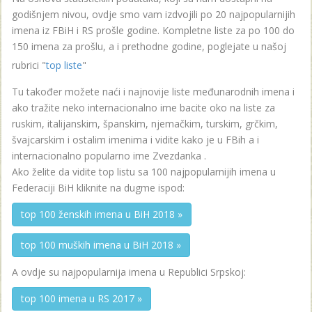
godišnjem nivou, ovdje smo vam izdvojili po 20 najpopularnijih
imena iz FBiH i RS prošle godine. Kompletne liste za po 100 do
150 imena za prošlu, a i prethodne godine, poglejate u našoj
rubrici "
top liste
"
Tu također možete naći i najnovije liste međunarodnih imena i
ako tražite neko internacionalno ime bacite oko na liste za
ruskim, italijanskim, španskim, njemačkim, turskim, grčkim,
švajcarskim i ostalim imenima i vidite kako je u FBih a i
internacionalno popularno ime Zvezdanka .
Ako želite da vidite top listu sa 100 najpopularnijih imena u
Federaciji BiH kliknite na dugme ispod:
top 100 ženskih imena u BiH 2018 »
top 100 muških imena u BiH 2018 »
A ovdje su najpopularnija imena u Republici Srpskoj:
top 100 imena u RS 2017 »