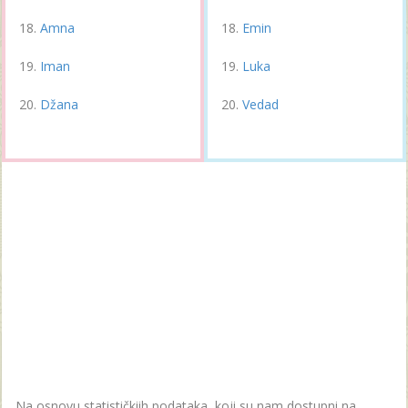
Amna
Emin
Iman
Luka
Džana
Vedad
Na osnovu statističkiih podataka, koji su nam dostupni na