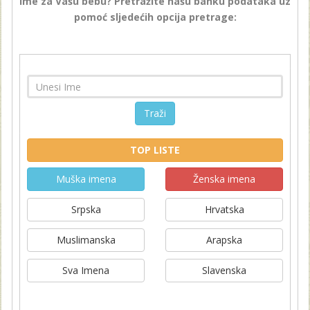
ime za Vašu bebu? Pretražite našu banku podataka uz
pomoć sljedećih opcija pretrage:
Traži
TOP LISTE
Muška imena
Ženska imena
Srpska
Hrvatska
Muslimanska
Arapska
Sva Imena
Slavenska