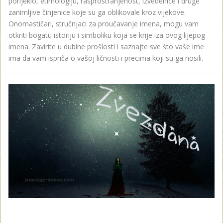
porijeklo, etimologiju, rasprostranjenost, izvedenice i druge
zanimljive činjenice koje su ga oblikovale kroz vijekove.
Onomastičari, stručnjaci za proučavanje imena, mogu vam
otkriti bogatu istoriju i simboliku koja se krije iza ovog lijepog
imena. Zavirite u dubine prošlosti i saznajte sve što vaše ime
ima da vam ispriča o vašoj ličnosti i precima koji su ga nosili.