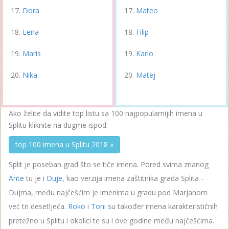
Dora
Mateo
Lena
Filip
Maris
Karlo
Nika
Matej
Ako želite da vidite top listu sa 100 najpopularnijih imena u
Splitu kliknite na dugme ispod:
top 100 imena u Splitu 2018 »
Split je poseban grad što se tiče imena. Pored svima znanog
Ante
tu je i
Duje
, kao verzija imena zaštitnika grada Splita -
Dujma, među najčešćim je imenima u gradu pod Marjanom
već tri desetljeća.
Roko
i
Toni
su također imena karakterističnih
pretežno u Splitu i okolici te su i ove godine među najčešćima.