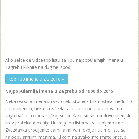
Ako želite da vidite top listu sa 100 najpopularnijih imena u
Zagrebu kliknite na dugme ispod:
top 100 imena u ZG 2018 »
Najpopularnija imena u Zagrebu od 1900 do 2015:
Neka osobna imena su već cijelo stoljeće bila i ostala među 10
najomiljenijih, neka su iščezla, a neka su potpuno nova na
zagrebačkoj onomastičkoj sceni. Kako su se trendovi mijenjali
kroz protekle decenije i kako je na listama zastupljeno ime
Zvezdanka procijenite sami, a mi Vam ovdje nudimo listu sa
najpopularnijim imenima. Klikom na svako ime imate pristup