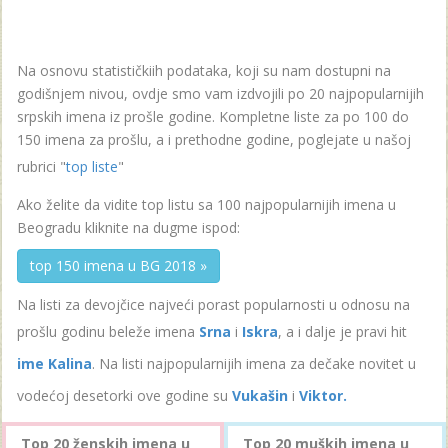
Na osnovu statističkiih podataka, koji su nam dostupni na
godišnjem nivou, ovdje smo vam izdvojili po 20 najpopularnijih
srpskih imena iz prošle godine. Kompletne liste za po 100 do
150 imena za prošlu, a i prethodne godine, poglejate u našoj
rubrici "
top liste
"
Ako želite da vidite top listu sa 100 najpopularnijih imena u
Beogradu kliknite na dugme ispod:
top 150 imena u BG 2018 »
Na listi za devojčice najveći porast popularnosti u odnosu na
prošlu godinu beleže imena
Srna
i
Iskra
, a i dalje je pravi hit
ime Kalina
. Na listi najpopularnijih imena za dečake novitet u
vodećoj desetorki ove godine su
Vukašin
i
Viktor.
Top 20 ženskih imena u
Top 20 muških imena u