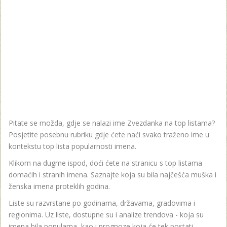
Pitate se možda, gdje se nalazi ime Zvezdanka na top listama?
Posjetite posebnu rubriku gdje ćete naći svako traženo ime u
kontekstu top lista popularnosti imena.
Klikom na dugme ispod, doći ćete na stranicu s top listama
domaćih i stranih imena. Saznajte koja su bila najčešća muška i
ženska imena proteklih godina.
Liste su razvrstane po godinama, državama, gradovima i
regionima. Uz liste, dostupne su i analize trendova - koja su
imena bila popularna, kao i prognoze koja će tek postati