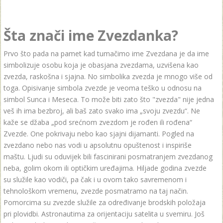
Šta znači ime Zvezdanka?
Prvo što pada na pamet kad tumačimo ime Zvezdana je da ime
simbolizuje osobu koja je obasjana zvezdama, uzvišena kao
zvezda, raskošna i sjajna. No simbolika zvezda je mnogo više od
toga. Opisivanje simbola zvezde je veoma teško u odnosu na
simbol Sunca i Meseca. To može biti zato što "zvezda" nije jedna
veš ih ima bezbroj, ali baš zato svako ima „svoju zvezdu“. Ne
kaže se džaba „pod srećnom zvezdom je rođen ili rođena“
Zvezde. One pokrivaju nebo kao sjajni dijamanti. Pogled na
zvezdano nebo nas vodi u apsolutnu opuštenost i inspiriše
maštu. Ljudi su oduvijek bili fascinirani posmatranjem zvezdanog
neba, golim okom ili optičkim uređajima. Hiljade godina zvezde
su služile kao vodiči, pa čak i u ovom tako savremenom i
tehnološkom vremenu, zvezde posmatramo na taj način.
Pomorcima su zvezde služile za određivanje brodskih položaja
pri plovidbi. Astronautima za orijentaciju satelita u svemiru. Još