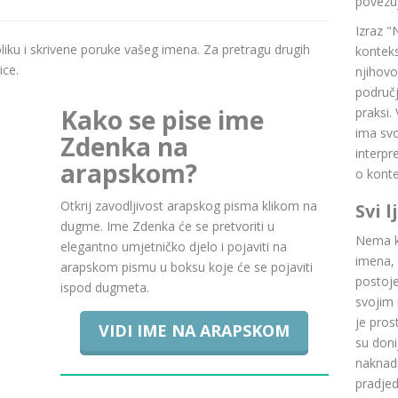
povezuj
Izraz "
boliku i skrivene poruke vašeg imena. Za pretragu drugih
konteks
ice.
njihovo
područj
Kako se pise ime
praksi.
ima svoj
Zdenka na
interpr
arapskom?
o konte
Otkrij zavodljivost arapskog pisma klikom na
Svi 
dugme. Ime Zdenka će se pretvoriti u
Nema ku
elegantno umjetničko djelo i pojaviti na
imena, 
arapskom pismu u boksu koje će se pojaviti
postoje.
ispod dugmeta.
svojim 
je pros
VIDI IME NA ARAPSKOM
su doni
naknadn
pradje