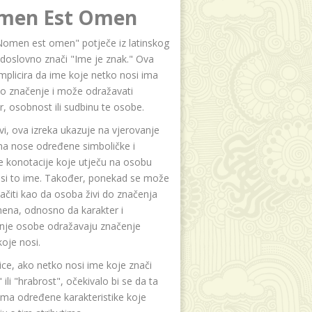
men Est Omen
Nomen est omen" potječe iz latinskog
i doslovno znači "Ime je znak." Ova
implicira da ime koje netko nosi ima
o značenje i može odražavati
r, osobnost ili sudbinu te osobe.
i, ova izreka ukazuje na vjerovanje
na nose određene simboličke i
e konotacije koje utječu na osobu
osi to ime. Također, ponekad se može
čiti kao da osoba živi do značenja
ena, odnosno da karakter i
anje osobe odražavaju značenje
oje nosi.
ice, ako netko nosi ime koje znači
 ili "hrabrost", očekivalo bi se da ta
ma određene karakteristike koje