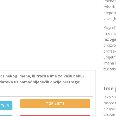
Imena 
roba il
prepozn
zove „b
Pogrešk
firmu m
razlog
proizvo
profesi
umjetni
imena i
tek tak
još nekog imena, ili tražite ime za Vašu bebu?
dataka uz pomoć sljedećih opcija pretrage:
Ime 
Iako s
raspros
TOP LISTE
Traži
biblijsk
ključan