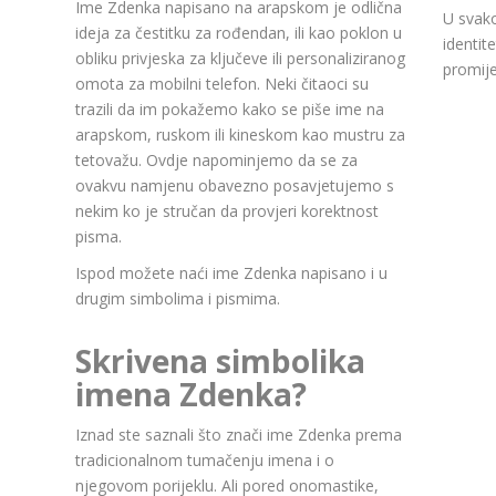
Ime Zdenka napisano na arapskom je odlična
U svako
ideja za čestitku za rođendan, ili kao poklon u
identit
obliku privjeska za ključeve ili personaliziranog
promije
omota za mobilni telefon. Neki čitaoci su
trazili da im pokažemo kako se piše ime na
arapskom, ruskom ili kineskom kao mustru za
tetovažu. Ovdje napominjemo da se za
ovakvu namjenu obavezno posavjetujemo s
nekim ko je stručan da provjeri korektnost
pisma.
Ispod možete naći ime Zdenka napisano i u
drugim simbolima i pismima.
Skrivena simbolika
imena Zdenka?
Iznad ste saznali što znači ime Zdenka prema
tradicionalnom tumačenju imena i o
njegovom porijeklu. Ali pored onomastike,