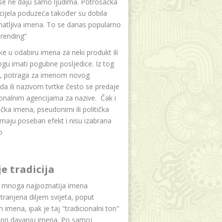
se ne daju samo ljudima. Potrošačka
i cijela poduzeća također su dobila
atljiva imena. To se danas popularno
rending“
e u odabiru imena za neki produkt ili
ogu imati pogubne posljedice. Iz tog
a, potraga za imenom novog
da ili nazivom tvrtke često se predaje
onalnim agencijama za nazive. Čak i
čka imena, pseudonimi ili politička
maju poseban efekt i nisu izabrana
o
je tradicija
u mnoga najpoznatija imena
tranjena diljem svijeta, poput
ih imena, ipak je taj "tradicionalni ton"
 pri davanju imena. Po samoj