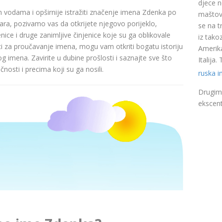
djece n
nim vodama i opširnije istražiti značenje imena Zdenka po
maštovi
a, pozivamo vas da otkrijete njegovo porijeklo,
se na t
nice i druge zanimljive činjenice koje su ga oblikovale
iz takoz
ci za proučavanje imena, mogu vam otkriti bogatu istoriju
Amerika
pog imena. Zavirite u dubine prošlosti i saznajte sve što
Italija
nosti i precima koji su ga nosili.
ruska 
Drugim 
ekscent