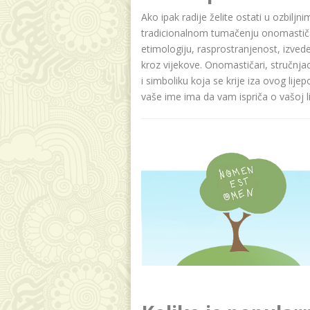
Ako ipak radije želite ostati u ozbilj
tradicionalnom tumačenju onomastičar
etimologiju, rasprostranjenost, izvede
kroz vijekove. Onomastičari, stručnja
i simboliku koja se krije iza ovog lije
vaše ime ima da vam ispriča o vašoj lič