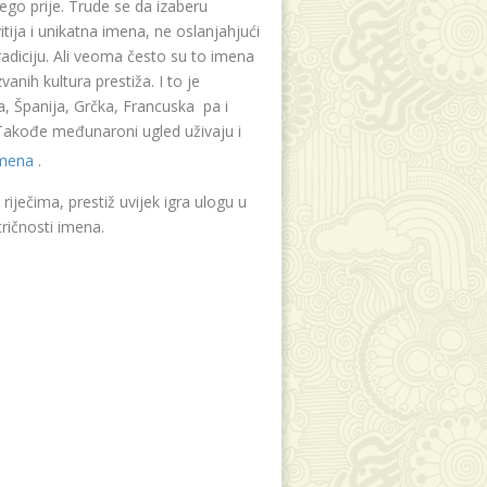
ego prije. Trude se da izaberu
tija i unikatna imena, ne oslanjahjući
radiciju. Ali veoma često su to imena
vanih kultura prestiža. I to je
, Španija, Grčka, Francuska pa i
. Takođe međunaroni ugled uživaju i
imena
.
riječima, prestiž uvijek igra ulogu u
ričnosti imena.