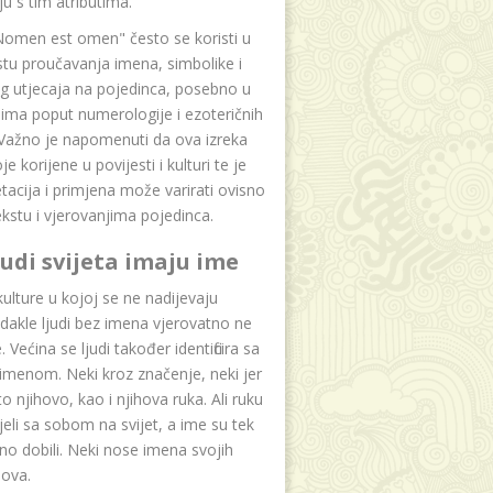
u s tim atributima.
Nomen est omen" često se koristi u
tu proučavanja imena, simbolike i
g utjecaja na pojedinca, posebno u
ima poput numerologije i ezoteričnih
 Važno je napomenuti da ova izreka
e korijene u povijesti i kulturi te je
etacija i primjena može varirati ovisno
kstu i vjerovanjima pojedinca.
ljudi svijeta imaju ime
lture u kojoj se ne nadijevaju
dakle ljudi bez imena vjerovatno ne
 Većina se ljudi također identificira sa
imenom. Neki kroz značenje, neki jer
to njihovo, kao i njihova ruka. Ali ruku
jeli sa sobom na svijet, a ime su tek
o dobili. Neki nose imena svojih
dova.