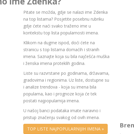
rno ime Zdenka?
Pitate se možda, gdje se nalazi ime Zdenka
na top listama? Posjetite posebnu rubriku
gdje ćete naći svako traženo ime u
kontekstu top lista popularnosti imena.
Klikom na dugme ispod, doći ćete na
stranicu s top listama domaćih i stranih
imena. Saznajte koja su bila najčešća muška
i ženska imena proteklih godina.
Liste su razvrstane po godinama, državama,
gradovima i regionima. Uz liste, dostupne su
i analize trendova - koja su imena bila
popularna, kao i prognoze koja će tek
postati najpopularnija imena.
U našoj banci podataka imate naravno i
pristup značenju svakog od ovih imena.
Bren
TOP LISTE NAJPOPULARNIJIH IMENA »