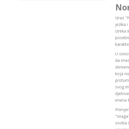
No
Izraz "
jezika 
izreka 
posebn
karakte
U osnov
da ime
skriven
koja n
protuma
svog im
djelov
imena k
Primjer
"snaga"
osoba i