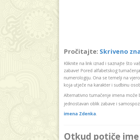
Pročitajte:
Skriveno zn
Kliknite na link iznad i saznajte što v
zabave! Pored alfabetskog tumačenja
numerologiju. Ona se temelji na vjer
koja utječe na karakter i sudbinu oso
Alternativno tumačenje imena može bit
jednostavan oblik zabave i samospozn
imena Zdenka
.
Otkud potiče ime