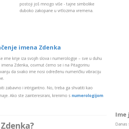
postoji još mnogo više - tajne simbolike
duboko zakopane u vrtlozima vremena.
ačenje imena Zdenka
aše ime krije iza svojih slova i numerologije – sve u duhu
 imena Zdenka, osvrnut ćemo se i na Pitagorinu
ovanju da svako ime nosi određenu numeričku vibraciju
be.
i zabavno i intrigantno. No, treba ga shvatiti kao
aje. Ako ste zainteresirani, krenimo s
numerologijom
Ime 
 Zdenka?
Danas s