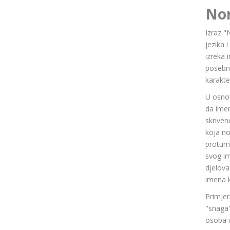
No
Izraz "
jezika 
izreka 
posebn
karakte
U osnov
da ime
skriven
koja n
protuma
svog im
djelov
imena k
Primjer
"snaga"
osoba i