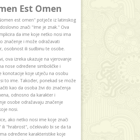
men Est Omen
Nomen est omen" potječe iz latinskog
i doslovno znači "Ime je znak." Ova
implicira da ime koje netko nosi ima
o značenje i može odražavati
r, osobnost ili sudbinu te osobe.
i, ova izreka ukazuje na vjerovanje
na nose određene simboličke i
e konotacije koje utječu na osobu
osi to ime. Također, ponekad se može
čiti kao da osoba živi do značenja
ena, odnosno da karakter i
anje osobe odražavaju značenje
oje nosi.
ice, ako netko nosi ime koje znači
 ili "hrabrost", očekivalo bi se da ta
ma određene karakteristike koje