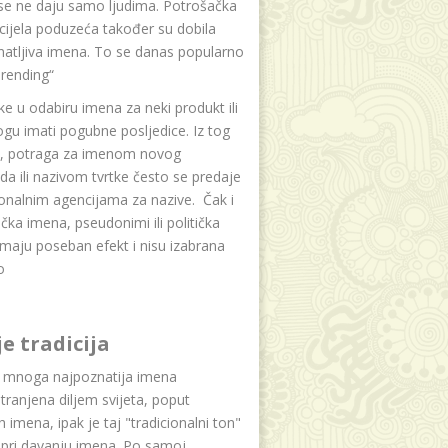
se ne daju samo ljudima. Potrošačka
i cijela poduzeća također su dobila
atljiva imena. To se danas popularno
rending“
e u odabiru imena za neki produkt ili
ogu imati pogubne posljedice. Iz tog
a, potraga za imenom novog
da ili nazivom tvrtke često se predaje
onalnim agencijama za nazive. Čak i
čka imena, pseudonimi ili politička
maju poseban efekt i nisu izabrana
o
je tradicija
u mnoga najpoznatija imena
tranjena diljem svijeta, poput
ih imena, ipak je taj "tradicionalni ton"
 pri davanju imena. Po samoj