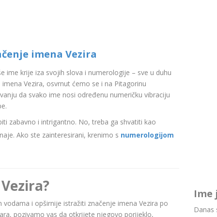
ačenje imena Vezira
aše ime krije iza svojih slova i numerologije – sve u duhu
imena Vezira, osvrnut ćemo se i na Pitagorinu
ovanju da svako ime nosi određenu numeričku vibraciju
be.
i zabavno i intrigantno. No, treba ga shvatiti kao
aje. Ako ste zainteresirani, krenimo s
numerologijom
 Vezira?
Ime 
im vodama i opširnije istražiti značenje imena Vezira po
Danas s
a, pozivamo vas da otkrijete njegovo porijeklo,