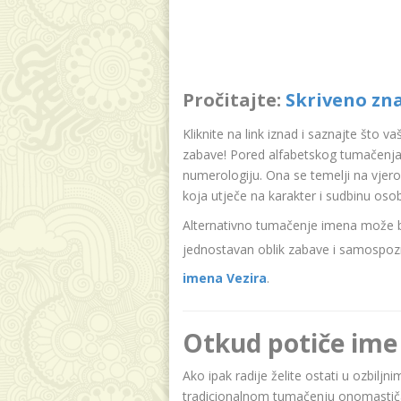
Pročitajte:
Skriveno zn
Kliknite na link iznad i saznajte što v
zabave! Pored alfabetskog tumačenja 
numerologiju. Ona se temelji na vjer
koja utječe na karakter i sudbinu oso
Alternativno tumačenje imena može bit
jednostavan oblik zabave i samospozn
imena Vezira
.
Otkud potiče ime
Ako ipak radije želite ostati u ozbiljn
tradicionalnom tumačenju onomastičar