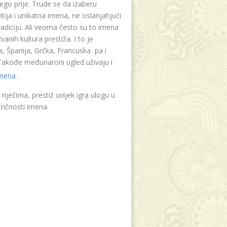
ego prije. Trude se da izaberu
tija i unikatna imena, ne oslanjahjući
radiciju. Ali veoma često su to imena
vanih kultura prestiža. I to je
, Španija, Grčka, Francuska pa i
. Takođe međunaroni ugled uživaju i
imena
.
riječima, prestiž uvijek igra ulogu u
ričnosti imena.