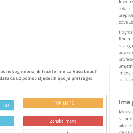
Imena 
roba il
prepozn
zove „b
Pogrešk
firmu m
razlog
proizvo
profesi
umjetni
još nekog imena, ili tražite ime za Vašu bebu?
imena i
dataka uz pomoć sljedećih opcija pretrage:
tek tak
Ime 
TOP LISTE
Traži
Iako s
raspros
Ženska imena
biblijsk
ključan