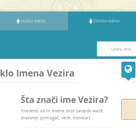
MUŠKA IMENA
ŽENSKA IMENA
eklo Imena Vezira
Šta znači ime Vezira?
Izvedeno od m. imena Vezir (arapski wazīr,
značenje: pomagač, vezir, ministar)