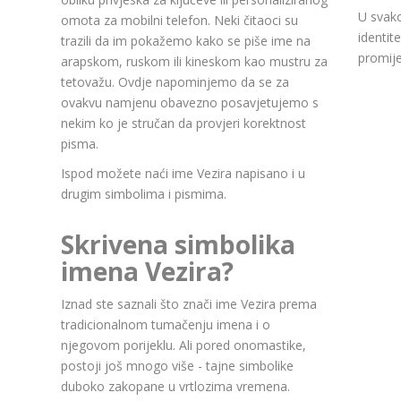
U svako
omota za mobilni telefon. Neki čitaoci su
identit
trazili da im pokažemo kako se piše ime na
promije
arapskom, ruskom ili kineskom kao mustru za
tetovažu. Ovdje napominjemo da se za
ovakvu namjenu obavezno posavjetujemo s
nekim ko je stručan da provjeri korektnost
pisma.
Ispod možete naći ime Vezira napisano i u
drugim simbolima i pismima.
Skrivena simbolika
imena Vezira?
Iznad ste saznali što znači ime Vezira prema
tradicionalnom tumačenju imena i o
njegovom porijeklu. Ali pored onomastike,
postoji još mnogo više - tajne simbolike
duboko zakopane u vrtlozima vremena.