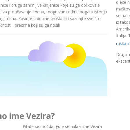
djece n
nice i druge zanimljive činjenice koje su ga oblikovale
maštovi
ci za proučavanje imena, mogu vam otkriti bogatu istoriju
se na t
pog imena. Zavirite u dubine prošlosti i saznajte sve što
iz takoz
nosti i precima koji su ga nosili.
Amerika
Italija
ruska 
Drugim 
ekscent
no ime Vezira?
Pitate se možda, gdje se nalazi ime Vezira