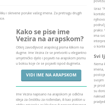
povezuj
Izraz "
boliku i skrivene poruke vašeg imena. Za pretragu drugih
konteks
ice.
njihovo
područj
Kako se pise ime
praksi.
ima svoj
Vezira na arapskom?
interpr
o konte
Otkrij zavodljivost arapskog pisma klikom na
dugme. Ime Vezira će se pretvoriti u elegantno
Svi 
umjetničko djelo i pojaviti na arapskom pismu
u boksu koje će se pojaviti ispod dugmeta.
Nema ku
imena, 
VIDI IME NA ARAPSKOM
postoje.
svojim 
je pros
su doni
Ime Vezira napisano na arapskom je odlična
naknadn
ideja za čestitku za rođendan, ili kao poklon u
pradje
obliku privjeska za ključeve ili personaliziranog