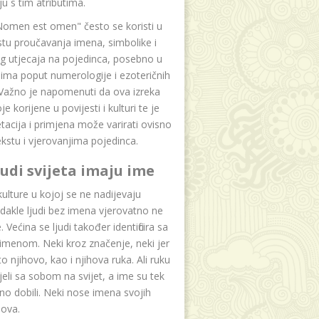
u s tim atributima.
Nomen est omen" često se koristi u
tu proučavanja imena, simbolike i
g utjecaja na pojedinca, posebno u
ima poput numerologije i ezoteričnih
 Važno je napomenuti da ova izreka
e korijene u povijesti i kulturi te je
etacija i primjena može varirati ovisno
kstu i vjerovanjima pojedinca.
ljudi svijeta imaju ime
lture u kojoj se ne nadijevaju
dakle ljudi bez imena vjerovatno ne
 Većina se ljudi također identificira sa
imenom. Neki kroz značenje, neki jer
to njihovo, kao i njihova ruka. Ali ruku
jeli sa sobom na svijet, a ime su tek
o dobili. Neki nose imena svojih
dova.