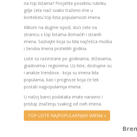
na top listama? Posjetite posebnu rubriku
gdje ćete naći svako traženo ime u
kontekstu top lista popularnosti imena.
Klikom na dugme ispod, doći ćete na
stranicu s top listama domaćih i stranih
imena. Saznajte koja su bila najčešća muška
i ženska imena proteklih godina.
Liste su razvrstane po godinama, državama,
gradovima i regionima. Uz liste, dostupne su
i analize trendova - koja su imena bila
popularna, kao i prognoze koja će tek
postati najpopularnija imena.
U našoj banci podataka imate naravno i
pristup značenju svakog od ovih imena.
TOP LISTE NAJPOPULARNIJIH IMENA »
Bren