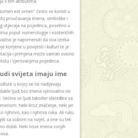
u s tim atributima.
Nomen est omen" često se koristi u
tu proučavanja imena, simbolike i
g utjecaja na pojedinca, posebno u
ima poput numerologije i ezoteričnih
 Važno je napomenuti da ova izreka
e korijene u povijesti i kulturi te je
etacija i primjena može varirati ovisno
kstu i vjerovanjima pojedinca.
ljudi svijeta imaju ime
lture u kojoj se ne nadijevaju
dakle ljudi bez imena vjerovatno ne
 Većina se ljudi također identificira sa
imenom. Neki kroz značenje, neki jer
to njihovo, kao i njihova ruka. Ali ruku
jeli sa sobom na svijet, a ime su tek
o dobili. Neki nose imena svojih
dova.