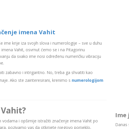
ačenje imena Vahit
aše ime krije iza svojih slova i numerologije – sve u duhu
imena Vahit, osvrnut ćemo se i na Pitagorinu
ovanju da svako ime nosi određenu numeričku vibraciju
be.
i zabavno i intrigantno. No, treba ga shvatiti kao
aje. Ako ste zainteresirani, krenimo s
numerologijom
 Vahit?
Ime 
im vodama i opširnije istražiti značenje imena Vahit po
Danas s
a, pozivamo vas da otkrijete njegovo porijeklo,