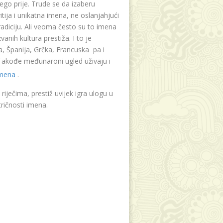
ego prije. Trude se da izaberu
tija i unikatna imena, ne oslanjahjući
radiciju. Ali veoma često su to imena
vanih kultura prestiža. I to je
, Španija, Grčka, Francuska pa i
. Takođe međunaroni ugled uživaju i
imena
.
riječima, prestiž uvijek igra ulogu u
ričnosti imena.