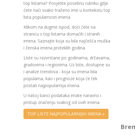
top listama? Posjetite posebnu rubriku gdje
ćete naći svako traženo ime u kontekstu top
lista popularnosti imena.
Klikom na dugme ispod, doći ćete na
stranicu s top listama domaćih i stranih
imena. Saznajte koja su bila najčešća muška
i ženska imena proteklih godina.
Liste su razvrstane po godinama, državama,
gradovima i regionima. Uz liste, dostupne su
i analize trendova - koja su imena bila
popularna, kao i prognoze koja će tek
postati najpopularnija imena.
U našoj banci podataka imate naravno i
pristup značenju svakog od ovih imena.
TOP LISTE NAJPOPULARNIJIH IMENA »
Bren