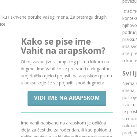
povezuj
Izraz "
boliku i skrivene poruke vašeg imena. Za pretragu drugih
konteks
ice.
njihovo
područj
Kako se pise ime
praksi.
ima svoj
Vahit na arapskom?
interpr
o konte
Otkrij zavodljivost arapskog pisma klikom na
dugme. Ime Vahit će se pretvoriti u elegantno
Svi 
umjetničko djelo i pojaviti na arapskom pismu
u boksu koje će se pojaviti ispod dugmeta.
Nema ku
imena, 
VIDI IME NA ARAPSKOM
postoje.
svojim 
je pros
su doni
Ime Vahit napisano na arapskom je odlična
naknadn
ideja za čestitku za rođendan, ili kao poklon u
pradje
obliku privjeska za ključeve ili personaliziranog