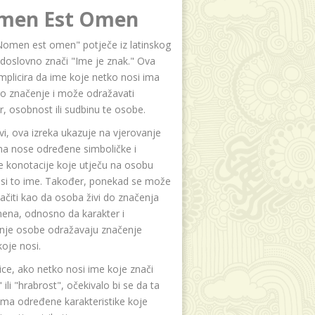
men Est Omen
Nomen est omen" potječe iz latinskog
i doslovno znači "Ime je znak." Ova
implicira da ime koje netko nosi ima
o značenje i može odražavati
r, osobnost ili sudbinu te osobe.
i, ova izreka ukazuje na vjerovanje
na nose određene simboličke i
e konotacije koje utječu na osobu
osi to ime. Također, ponekad se može
čiti kao da osoba živi do značenja
ena, odnosno da karakter i
anje osobe odražavaju značenje
oje nosi.
ice, ako netko nosi ime koje znači
 ili "hrabrost", očekivalo bi se da ta
ma određene karakteristike koje