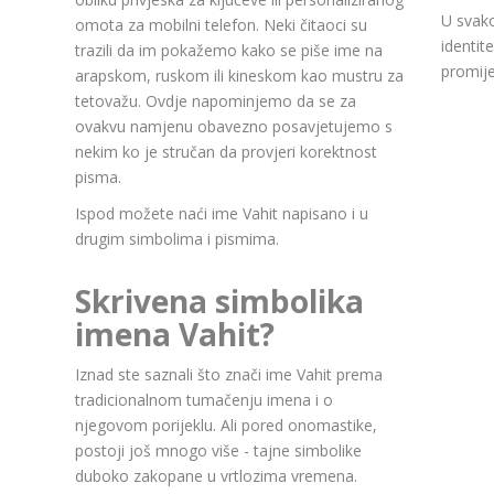
U svako
omota za mobilni telefon. Neki čitaoci su
identit
trazili da im pokažemo kako se piše ime na
promije
arapskom, ruskom ili kineskom kao mustru za
tetovažu. Ovdje napominjemo da se za
ovakvu namjenu obavezno posavjetujemo s
nekim ko je stručan da provjeri korektnost
pisma.
Ispod možete naći ime Vahit napisano i u
drugim simbolima i pismima.
Skrivena simbolika
imena Vahit?
Iznad ste saznali što znači ime Vahit prema
tradicionalnom tumačenju imena i o
njegovom porijeklu. Ali pored onomastike,
postoji još mnogo više - tajne simbolike
duboko zakopane u vrtlozima vremena.