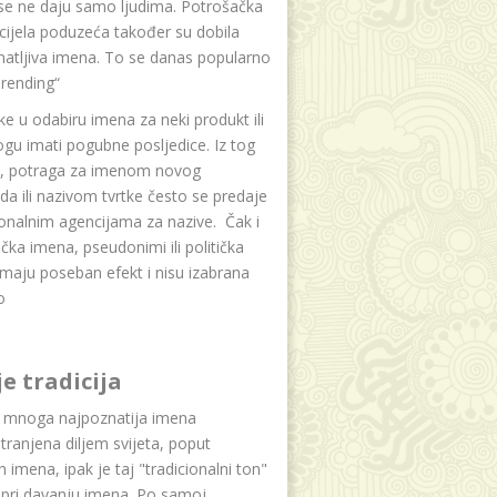
se ne daju samo ljudima. Potrošačka
i cijela poduzeća također su dobila
atljiva imena. To se danas popularno
rending“
e u odabiru imena za neki produkt ili
ogu imati pogubne posljedice. Iz tog
a, potraga za imenom novog
da ili nazivom tvrtke često se predaje
onalnim agencijama za nazive. Čak i
čka imena, pseudonimi ili politička
maju poseban efekt i nisu izabrana
o
je tradicija
u mnoga najpoznatija imena
tranjena diljem svijeta, poput
ih imena, ipak je taj "tradicionalni ton"
 pri davanju imena. Po samoj