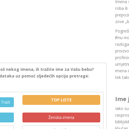
Imena 
roba il
prepozn
zove „b
Pogrešk
firmu m
razlog
proizvo
profesi
umjetni
još nekog imena, ili tražite ime za Vašu bebu?
imena i
dataka uz pomoć sljedećih opcija pretrage:
tek tak
Ime 
TOP LISTE
Traži
Iako s
raspros
Ženska imena
biblijsk
ključan