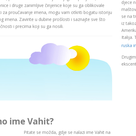
djece n
nice i druge zanimljive činjenice koje su ga oblikovale
maštovi
ci za proučavanje imena, mogu vam otkriti bogatu istoriju
se na t
pog imena. Zavirite u dubine prošlosti i saznajte sve što
iz takoz
nosti i precima koji su ga nosili.
Amerika
Italija
ruska 
Drugim 
ekscent
no ime Vahit?
Pitate se možda, gdje se nalazi ime Vahit na