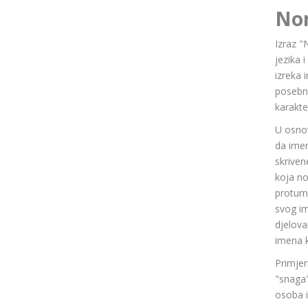
No
Izraz "
jezika 
izreka 
posebn
karakte
U osnov
da ime
skriven
koja n
protuma
svog im
djelov
imena k
Primjer
"snaga"
osoba i