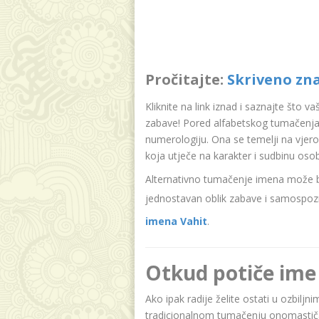
Pročitajte:
Skriveno zn
Kliknite na link iznad i saznajte što v
zabave! Pored alfabetskog tumačenja 
numerologiju. Ona se temelji na vjer
koja utječe na karakter i sudbinu oso
Alternativno tumačenje imena može bit
jednostavan oblik zabave i samospozn
imena Vahit
.
Otkud potiče ime
Ako ipak radije želite ostati u ozbiljn
tradicionalnom tumačenju onomastičar