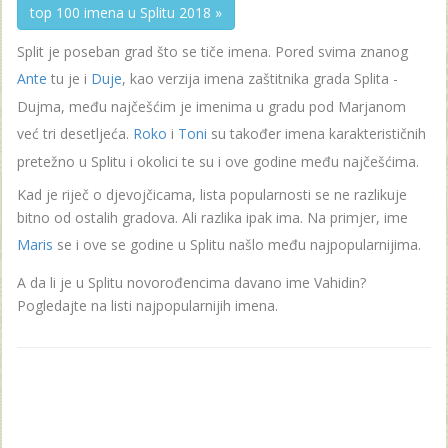
top 100 imena u Splitu 2018 »
Split je poseban grad što se tiče imena. Pored svima znanog
Ante
tu je i
Duje
, kao verzija imena zaštitnika grada Splita -
Dujma, među najčešćim je imenima u gradu pod Marjanom
već tri desetljeća.
Roko
i
Toni
su također imena karakterističnih
pretežno u Splitu i okolici te su i ove godine među najčešćima.
Kad je riječ o djevojčicama, lista popularnosti se ne razlikuje
bitno od ostalih gradova. Ali razlika ipak ima. Na primjer, ime
Maris
se i ove se godine u Splitu našlo među najpopularnijima.
A da li je u Splitu novorođencima davano ime Vahidin?
Pogledajte na listi najpopularnijih imena.