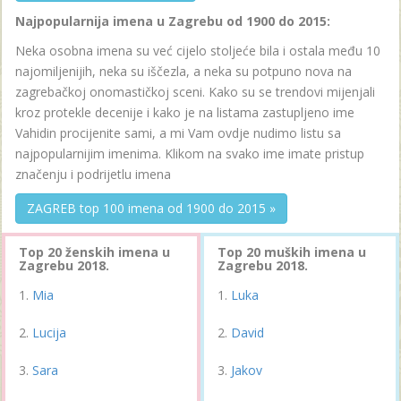
Najpopularnija imena u Zagrebu od 1900 do 2015:
Neka osobna imena su već cijelo stoljeće bila i ostala među 10
najomiljenijih, neka su iščezla, a neka su potpuno nova na
zagrebačkoj onomastičkoj sceni. Kako su se trendovi mijenjali
kroz protekle decenije i kako je na listama zastupljeno ime
Vahidin procijenite sami, a mi Vam ovdje nudimo listu sa
najpopularnijim imenima. Klikom na svako ime imate pristup
značenju i podrijetlu imena
ZAGREB top 100 imena od 1900 do 2015 »
Top 20 ženskih imena u
Top 20 muških imena u
Zagrebu 2018.
Zagrebu 2018.
Mia
Luka
Lucija
David
Sara
Jakov