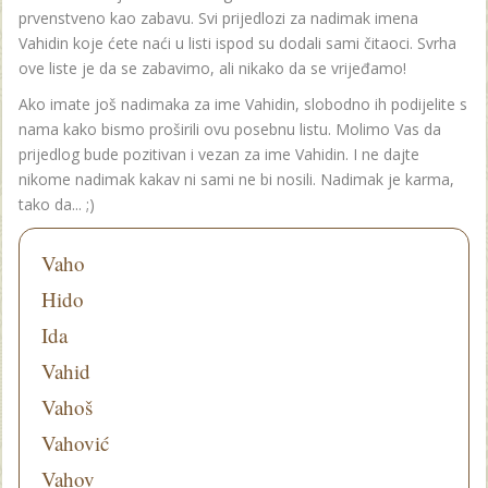
prvenstveno kao zabavu. Svi prijedlozi za nadimak imena
Vahidin koje ćete naći u listi ispod su dodali sami čitaoci. Svrha
ove liste je da se zabavimo, ali nikako da se vrijeđamo!
Ako imate još nadimaka za ime Vahidin, slobodno ih podijelite s
nama kako bismo proširili ovu posebnu listu. Molimo Vas da
prijedlog bude pozitivan i vezan za ime Vahidin. I ne dajte
nikome nadimak kakav ni sami ne bi nosili. Nadimak je karma,
tako da... ;)
Vaho
Hido
Ida
Vahid
Vahoš
Vahović
Vahov