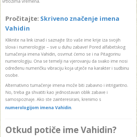
vrtlozima vremena.
Pročitajte:
Skriveno značenje imena
Vahidin
Kliknite na link iznad i saznajte što vaše ime krije iza svojih
slova i numerologije – sve u duhu zabave! Pored alfabetskog
tumačenja imena Vahidin, osvrnut ćemo se i na Pitagorinu
numerologiju. Ona se temelji na vjerovanju da svako ime nosi
određenu numeričku vibraciju koja utječe na karakter i sudbinu
osobe.
Alternativno tumačenje imena može biti zabavno i intrigantno.
No, treba ga shvatiti kao jednostavan oblik zabave i
samospoznaje. Ako ste zainteresirani, krenimo s
numerologijom imena Vahidin
.
Otkud potiče ime Vahidin?