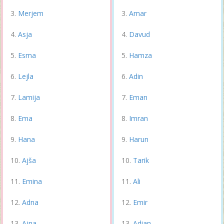
Merjem
Amar
Asja
Davud
Esma
Hamza
Lejla
Adin
Lamija
Eman
Ema
Imran
Hana
Harun
Ajša
Tarik
Emina
Ali
Adna
Emir
Ajna
Adian