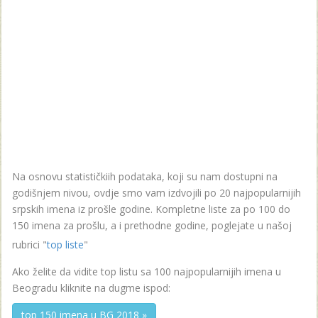
Na osnovu statističkiih podataka, koji su nam dostupni na
godišnjem nivou, ovdje smo vam izdvojili po 20 najpopularnijih
srpskih imena iz prošle godine. Kompletne liste za po 100 do
150 imena za prošlu, a i prethodne godine, poglejate u našoj
rubrici "
top liste
"
Ako želite da vidite top listu sa 100 najpopularnijih imena u
Beogradu kliknite na dugme ispod:
top 150 imena u BG 2018 »