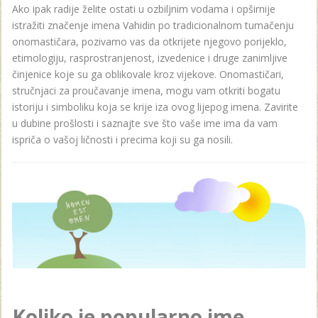
Ako ipak radije želite ostati u ozbiljnim vodama i opširnije
istražiti značenje imena Vahidin po tradicionalnom tumačenju
onomastičara, pozivamo vas da otkrijete njegovo porijeklo,
etimologiju, rasprostranjenost, izvedenice i druge zanimljive
činjenice koje su ga oblikovale kroz vijekove. Onomastičari,
stručnjaci za proučavanje imena, mogu vam otkriti bogatu
istoriju i simboliku koja se krije iza ovog lijepog imena. Zavirite
u dubine prošlosti i saznajte sve što vaše ime ima da vam
ispriča o vašoj ličnosti i precima koji su ga nosili.
Koliko je popularno ime