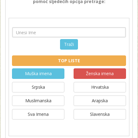
pomoć sljedećih opcija pretrage:
Traži
TOP LISTE
Muška imena
Ženska imena
Srpska
Hrvatska
Muslimanska
Arapska
Sva Imena
Slavenska