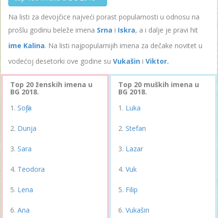
Na listi za devojčice najveći porast popularnosti u odnosu na
prošlu godinu beleže imena
Srna
i
Iskra
, a i dalje je pravi hit
ime Kalina
. Na listi najpopularnijih imena za dečake novitet u
vodećoj desetorki ove godine su
Vukašin
i
Viktor.
Top 20 ženskih imena u
Top 20 muških imena u
BG 2018.
BG 2018.
Sofija
Luka
Dunja
Stefan
Sara
Lazar
Teodora
Vuk
Lena
Filip
Ana
Vukašin