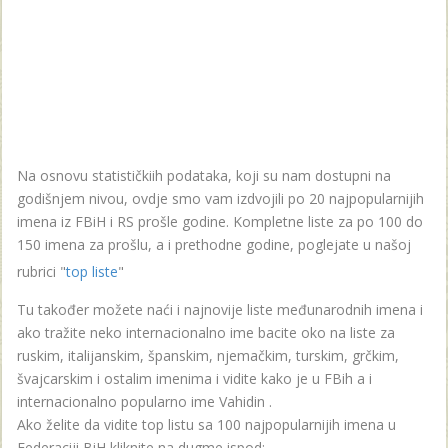
Na osnovu statističkiih podataka, koji su nam dostupni na
godišnjem nivou, ovdje smo vam izdvojili po 20 najpopularnijih
imena iz FBiH i RS prošle godine. Kompletne liste za po 100 do
150 imena za prošlu, a i prethodne godine, poglejate u našoj
rubrici "
top liste
"
Tu također možete naći i najnovije liste međunarodnih imena i
ako tražite neko internacionalno ime bacite oko na liste za
ruskim, italijanskim, španskim, njemačkim, turskim, grčkim,
švajcarskim i ostalim imenima i vidite kako je u FBih a i
internacionalno popularno ime Vahidin .
Ako želite da vidite top listu sa 100 najpopularnijih imena u
Federaciji BiH kliknite na dugme ispod: