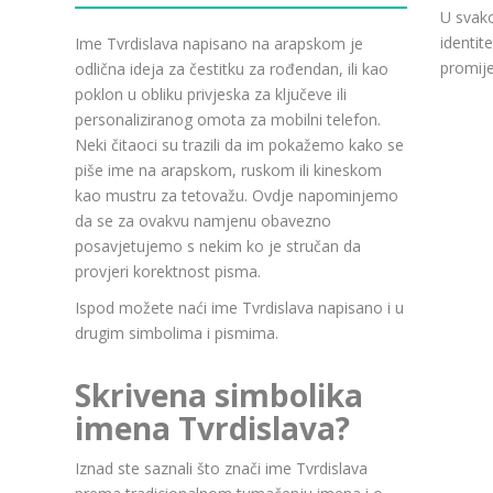
U svako
identit
Ime Tvrdislava napisano na arapskom je
promije
odlična ideja za čestitku za rođendan, ili kao
poklon u obliku privjeska za ključeve ili
personaliziranog omota za mobilni telefon.
Neki čitaoci su trazili da im pokažemo kako se
piše ime na arapskom, ruskom ili kineskom
kao mustru za tetovažu. Ovdje napominjemo
da se za ovakvu namjenu obavezno
posavjetujemo s nekim ko je stručan da
provjeri korektnost pisma.
Ispod možete naći ime Tvrdislava napisano i u
drugim simbolima i pismima.
Skrivena simbolika
imena Tvrdislava?
Iznad ste saznali što znači ime Tvrdislava