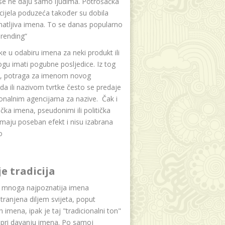
se ne daju samo ljudima. Potrošačka
i cijela poduzeća također su dobila
atljiva imena. To se danas popularno
rending“
e u odabiru imena za neki produkt ili
ogu imati pogubne posljedice. Iz tog
a, potraga za imenom novog
da ili nazivom tvrtke često se predaje
onalnim agencijama za nazive. Čak i
čka imena, pseudonimi ili politička
maju poseban efekt i nisu izabrana
o
je tradicija
u mnoga najpoznatija imena
tranjena diljem svijeta, poput
ih imena, ipak je taj "tradicionalni ton"
 pri davanju imena. Po samoj