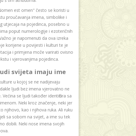
u s tim atributima.
Nomen est omen" često se koristi u
tu proučavanja imena, simbolike i
g utjecaja na pojedinca, posebno u
ima poput numerologije i ezoteričnih
 Važno je napomenuti da ova izreka
e korijene u povijesti i kulturi te je
etacija i primjena može varirati ovisno
kstu i vjerovanjima pojedinca.
ljudi svijeta imaju ime
lture u kojoj se ne nadijevaju
dakle ljudi bez imena vjerovatno ne
 Većina se ljudi također identificira sa
imenom. Neki kroz značenje, neki jer
to njihovo, kao i njihova ruka. Ali ruku
jeli sa sobom na svijet, a ime su tek
o dobili. Neki nose imena svojih
dova.