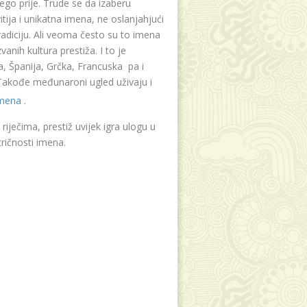
ego prije. Trude se da izaberu
tija i unikatna imena, ne oslanjahjući
radiciju. Ali veoma često su to imena
vanih kultura prestiža. I to je
, Španija, Grčka, Francuska pa i
. Takođe međunaroni ugled uživaju i
imena
.
riječima, prestiž uvijek igra ulogu u
ričnosti imena.