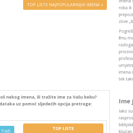
Imena 
TOP LISTE NAJPOPULARNIJIH IMENA »
roba il
prepozn
zove „b
Pogrešk
firmu m
razlog
proizvo
profesi
umjetni
imena i
tek tak
još nekog imena, ili tražite ime za Vašu bebu?
Ime 
dataka uz pomoć sljedećih opcija pretrage:
Iako s
raspros
biblijsk
TOP LISTE
Traži
ključan