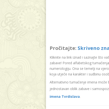
Pročitajte:
Skriveno zn
Kliknite na link iznad i saznajte što v
zabave! Pored alfabetskog tumačenja 
numerologiju. Ona se temelji na vjer
koja utječe na karakter i sudbinu oso
Alternativno tumačenje imena može bit
jednostavan oblik zabave i samospozn
imena Tvrdislava
.