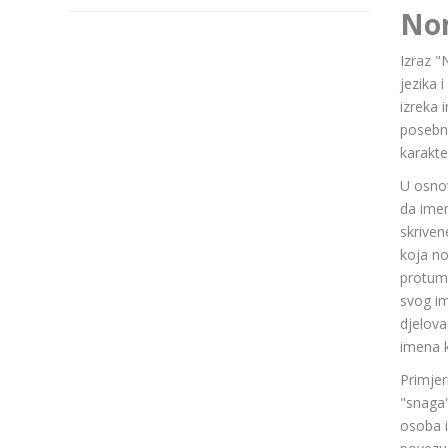
No
Izraz "
jezika 
izreka 
posebn
karakte
U osnov
da ime
skriven
koja n
protuma
svog im
djelov
imena k
Primjer
"snaga"
osoba i