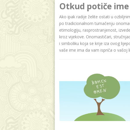
Otkud potiče ime
Ako ipak radije želite ostati u ozbiljn
po tradicionalnom tumačenju onomasti
etimologiju, rasprostranjenost, izvede
kroz vijekove. Onomastičari, stručnja
i simboliku koja se krije iza ovog lije
vaše ime ima da vam ispriča o vašoj lič