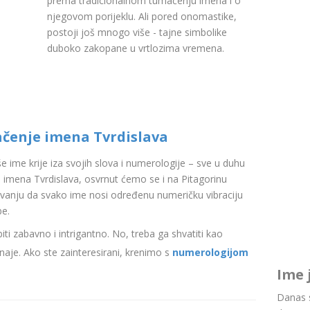
prema tradicionalnom tumačenju imena i o
njegovom porijeklu. Ali pored onomastike,
postoji još mnogo više - tajne simbolike
duboko zakopane u vrtlozima vremena.
ačenje imena Tvrdislava
aše ime krije iza svojih slova i numerologije – sve u duhu
imena Tvrdislava, osvrnut ćemo se i na Pitagorinu
ovanju da svako ime nosi određenu numeričku vibraciju
be.
i zabavno i intrigantno. No, treba ga shvatiti kao
aje. Ako ste zainteresirani, krenimo s
numerologijom
Ime 
Danas s