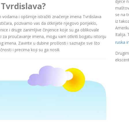
djece n
 Tvrdislava?
maštovi
se na t
im vodama i opširnije istražiti značenje imena Tvrdislava
iz takoz
čara, pozivamo vas da otkrijete njegovo porijeklo,
Amerika
nice i druge zanimljive činjenice koje su ga oblikovale
Italija
ci za proučavanje imena, mogu vam otkriti bogatu istoriju
ruska 
pog imena. Zavirite u dubine prošlosti i saznajte sve što
nosti i precima koji su ga nosili.
Drugim 
ekscent