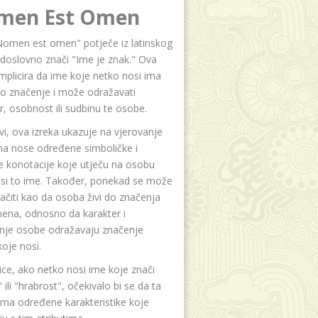
men Est Omen
Nomen est omen" potječe iz latinskog
i doslovno znači "Ime je znak." Ova
implicira da ime koje netko nosi ima
o značenje i može odražavati
r, osobnost ili sudbinu te osobe.
i, ova izreka ukazuje na vjerovanje
na nose određene simboličke i
e konotacije koje utječu na osobu
osi to ime. Također, ponekad se može
čiti kao da osoba živi do značenja
ena, odnosno da karakter i
anje osobe odražavaju značenje
oje nosi.
ice, ako netko nosi ime koje znači
 ili "hrabrost", očekivalo bi se da ta
ma određene karakteristike koje