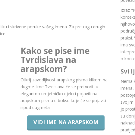
povezuj
Izraz "
konteks
njihovo
boliku i skrivene poruke vašeg imena. Za pretragu drugih
područj
ice.
praksi.
ima svoj
Kako se pise ime
interpr
Tvrdislava na
o konte
arapskom?
Svi 
Otkrij zavodljivost arapskog pisma klikom na
Nema ku
dugme. Ime Tvrdislava će se pretvoriti u
imena, 
elegantno umjetničko djelo i pojaviti na
postoje.
arapskom pismu u boksu koje će se pojaviti
svojim 
ispod dugmeta.
je pros
su doni
VIDI IME NA ARAPSKOM
naknadn
pradje