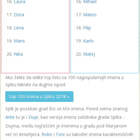
Laura
Mihael
Dora
Mateo
Lena
Filip
Maris
Karlo
Nika
Matej
Ako želite da vidite top listu sa 100 najpopularnijih imena u
Splitu kliknite na dugme ispod:
top 100 imena u Splitu 2018 »
Split je poseban grad što se tiče imena. Pored svima znanog
Ante
tu je i
Duje
, kao verzija imena zaštitnika grada Splita -
Dujma, među najčešćim je imenima u gradu pod Marjanom
već tri desetljeća.
Roko
i
Toni
su također imena karakterističnih