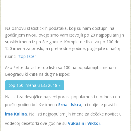
Na osnovu statističkiih podataka, koji su nam dostupni na
godišnjem nivou, ovdje smo vam izdvojili po 20 najpopularnijih
srpskih imena iz prošle godine. Kompletne liste za po 100 do
150 imena za prošlu, a i prethodne godine, poglejate u našoj
rubrici "
top liste
"
Ako želite da vidite top listu sa 100 najpopularnijih imena u
Beogradu kliknite na dugme ispod:
top 150 imena u BG 2018 »
Na listi za devojčice najveći porast popularnosti u odnosu na
prošlu godinu beleže imena
Srna
i
Iskra
, a i dalje je pravi hit
ime Kalina
. Na listi najpopularnijih imena za dečake novitet u
vodećoj desetorki ove godine su
Vukašin
i
Viktor.