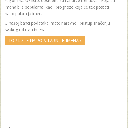
regionima. Uz liste, dostupne su i analize trendova - koja su
imena bila popularna, kao i prognoze koja će tek postati
najpopularnija imena.
U našoj banci podataka imate naravno i pristup značenju
svakog od ovih imena.
TOP LISTE NAJPOPULARNIJIH IMENA »