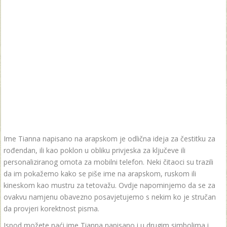
Ime Tianna napisano na arapskom je odlična ideja za čestitku za
rođendan, ili kao poklon u obliku privjeska za ključeve ili
personaliziranog omota za mobilni telefon. Neki čitaoci su trazili
da im pokažemo kako se piše ime na arapskom, ruskom ili
kineskom kao mustru za tetovažu. Ovdje napominjemo da se za
ovakvu namjenu obavezno posavjetujemo s nekim ko je stručan
da provjeri korektnost pisma.
Ispod možete naći ime Tianna napisano i u drugim simbolima i