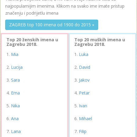
najpopularnijim imenima. Klikom na svako ime imate pristup
značenju i podrijetlu imena
ZAGREB top 100 imena od 1900 do 2015 »
Top 20 ženskih imena u
Top 20 muških imena u
Zagrebu 2018.
Zagrebu 2018.
Mia
Luka
Lucija
David
Sara
Jakov
Ema
Petar
Nika
Ivan
Ana
Mihael
Lana
Filip