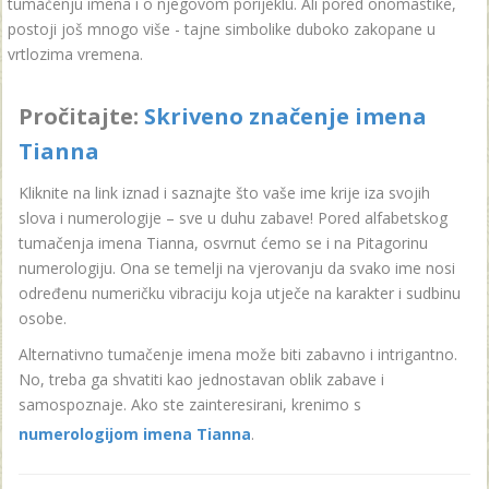
tumačenju imena i o njegovom porijeklu. Ali pored onomastike,
postoji još mnogo više - tajne simbolike duboko zakopane u
vrtlozima vremena.
Pročitajte:
Skriveno značenje imena
Tianna
Kliknite na link iznad i saznajte što vaše ime krije iza svojih
slova i numerologije – sve u duhu zabave! Pored alfabetskog
tumačenja imena Tianna, osvrnut ćemo se i na Pitagorinu
numerologiju. Ona se temelji na vjerovanju da svako ime nosi
određenu numeričku vibraciju koja utječe na karakter i sudbinu
osobe.
Alternativno tumačenje imena može biti zabavno i intrigantno.
No, treba ga shvatiti kao jednostavan oblik zabave i
samospoznaje. Ako ste zainteresirani, krenimo s
numerologijom imena Tianna
.