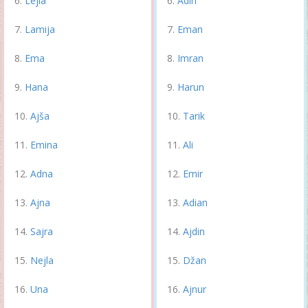
Lejla
Adin
Lamija
Eman
Ema
Imran
Hana
Harun
Ajša
Tarik
Emina
Ali
Adna
Emir
Ajna
Adian
Sajra
Ajdin
Nejla
Džan
Una
Ajnur