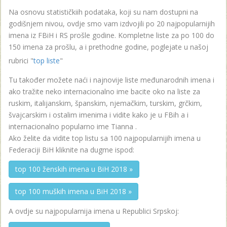
Na osnovu statističkiih podataka, koji su nam dostupni na
godišnjem nivou, ovdje smo vam izdvojili po 20 najpopularnijih
imena iz FBiH i RS prošle godine. Kompletne liste za po 100 do
150 imena za prošlu, a i prethodne godine, poglejate u našoj
rubrici "
top liste
"
Tu također možete naći i najnovije liste međunarodnih imena i
ako tražite neko internacionalno ime bacite oko na liste za
ruskim, italijanskim, španskim, njemačkim, turskim, grčkim,
švajcarskim i ostalim imenima i vidite kako je u FBih a i
internacionalno popularno ime Tianna .
Ako želite da vidite top listu sa 100 najpopularnijih imena u
Federaciji BiH kliknite na dugme ispod:
top 100 ženskih imena u BiH 2018 »
top 100 muških imena u BiH 2018 »
A ovdje su najpopularnija imena u Republici Srpskoj: