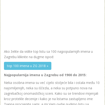
Ako želite da vidite top listu sa 100 najpopularnijih imena u
Zagrebu kliknite na dugme ispod:
top 100 imena u ZG 2018 »
Najpopularnija imena u Zagrebu od 1900 do 2015:
Neka osobna imena su već cijelo stoljeće bila i ostala među 10
najomiljenijih, neka su iščezla, a neka su potpuno nova na
zagrebačkoj onomastičkoj sceni. Kako su se trendovi mijenjali
kroz protekle decenije i kako je na listama zastupljeno ime
Tianna procijenite sami, a mi Vam ovdje nudimo listu sa