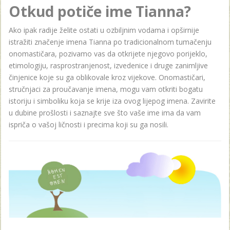
Otkud potiče ime Tianna?
Ako ipak radije želite ostati u ozbiljnim vodama i opširnije
istražiti značenje imena Tianna po tradicionalnom tumačenju
onomastičara, pozivamo vas da otkrijete njegovo porijeklo,
etimologiju, rasprostranjenost, izvedenice i druge zanimljive
činjenice koje su ga oblikovale kroz vijekove. Onomastičari,
stručnjaci za proučavanje imena, mogu vam otkriti bogatu
istoriju i simboliku koja se krije iza ovog lijepog imena. Zavirite
u dubine prošlosti i saznajte sve što vaše ime ima da vam
ispriča o vašoj ličnosti i precima koji su ga nosili.