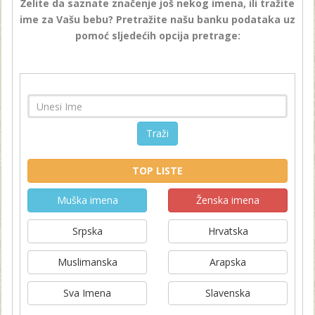
Želite da saznate značenje još nekog imena, ili tražite
ime za Vašu bebu? Pretražite našu banku podataka uz
pomoć sljedećih opcija pretrage:
Traži
TOP LISTE
Muška imena
Ženska imena
Srpska
Hrvatska
Muslimanska
Arapska
Sva Imena
Slavenska