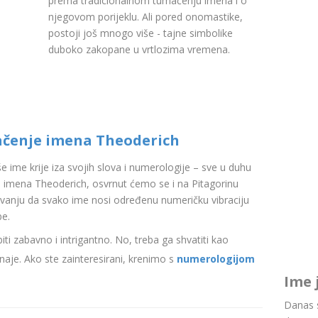
prema tradicionalnom tumačenju imena i o
njegovom porijeklu. Ali pored onomastike,
postoji još mnogo više - tajne simbolike
duboko zakopane u vrtlozima vremena.
ačenje imena Theoderich
aše ime krije iza svojih slova i numerologije – sve u duhu
 imena Theoderich, osvrnut ćemo se i na Pitagorinu
ovanju da svako ime nosi određenu numeričku vibraciju
be.
i zabavno i intrigantno. No, treba ga shvatiti kao
aje. Ako ste zainteresirani, krenimo s
numerologijom
Ime 
Danas s