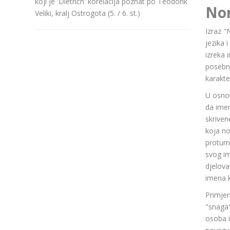
koji je 'Dietrich' korelacija poznat po Teodorik
No
Veliki, kralj Ostrogota (5. / 6. st.)
Izraz "
jezika 
izreka 
posebn
karakte
U osnov
da ime
skriven
koja n
protuma
svog im
djelov
imena k
Primjer
"snaga"
osoba i