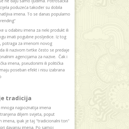
se ne daju samo ljudima. Potrošačka
i cijela poduzeća također su dobila
atljiva imena. To se danas popularno
rending“
e u odabiru imena za neki produkt ili
ogu imati pogubne posljedice. Iz tog
a, potraga za imenom novog
da ili nazivom tvrtke često se predaje
onalnim agencijama za nazive. Čak i
čka imena, pseudonimi ili politička
maju poseban efekt i nisu izabrana
o
je tradicija
u mnoga najpoznatija imena
tranjena diljem svijeta, poput
ih imena, ipak je taj "tradicionalni ton"
 pri davanju imena. Po samoj