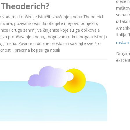
djece n
 Theoderich?
maštovi
se na t
nim vodama i opširnije istražiti značenje imena Theoderich
iz takoz
čara, pozivamo vas da otkrijete njegovo porijeklo,
Amerika
nice i druge zanimljive činjenice koje su ga oblikovale
Italija
ci za proučavanje imena, mogu vam otkriti bogatu istoriju
ruska 
pog imena. Zavirite u dubine prošlosti i saznajte sve što
nosti i precima koji su ga nosili.
Drugim 
ekscent