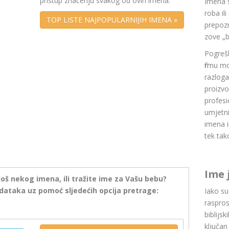
pristup značenju svakog od ovih imena.
Imena 
roba il
TOP LISTE NAJPOPULARNIJIH IMENA »
prepozn
zove „b
Pogrešk
firmu m
razlog
proizvo
profesi
umjetni
imena i
tek tak
Ime 
još nekog imena, ili tražite ime za Vašu bebu?
dataka uz pomoć sljedećih opcija pretrage:
Iako s
raspros
biblijsk
ključan