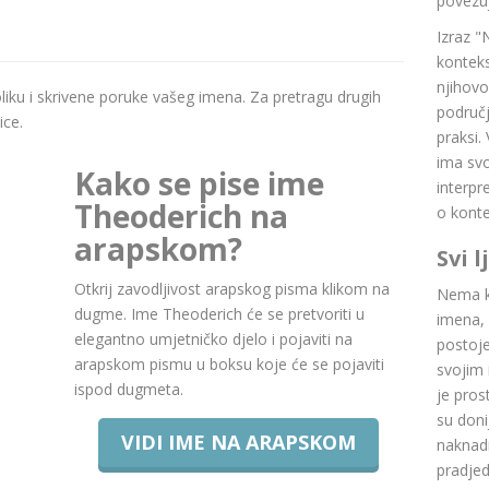
povezuj
Izraz "
konteks
njihovo
boliku i skrivene poruke vašeg imena. Za pretragu drugih
područj
ice.
praksi.
ima svoj
Kako se pise ime
interpr
Theoderich na
o konte
arapskom?
Svi 
Otkrij zavodljivost arapskog pisma klikom na
Nema ku
dugme. Ime Theoderich će se pretvoriti u
imena, 
elegantno umjetničko djelo i pojaviti na
postoje.
arapskom pismu u boksu koje će se pojaviti
svojim 
ispod dugmeta.
je pros
su doni
VIDI IME NA ARAPSKOM
naknadn
pradje