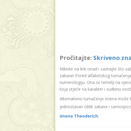
Pročitajte:
Skriveno zn
Kliknite na link iznad i saznajte što v
zabave! Pored alfabetskog tumačenja
numerologiju. Ona se temelji na vjer
koja utječe na karakter i sudbinu oso
Alternativno tumačenje imena može bit
jednostavan oblik zabave i samospozn
imena Theoderich
.