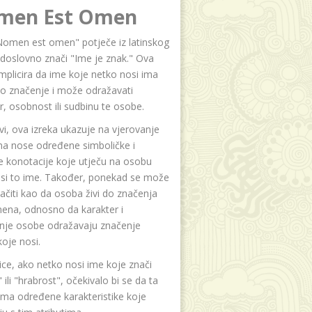
men Est Omen
Nomen est omen" potječe iz latinskog
i doslovno znači "Ime je znak." Ova
implicira da ime koje netko nosi ima
o značenje i može odražavati
r, osobnost ili sudbinu te osobe.
i, ova izreka ukazuje na vjerovanje
na nose određene simboličke i
e konotacije koje utječu na osobu
osi to ime. Također, ponekad se može
čiti kao da osoba živi do značenja
ena, odnosno da karakter i
anje osobe odražavaju značenje
oje nosi.
ice, ako netko nosi ime koje znači
 ili "hrabrost", očekivalo bi se da ta
ma određene karakteristike koje