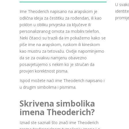
U svako
identit
Ime Theoderich napisano na arapskom je
promije
odlična ideja za čestitku za rođendan, ili kao
poklon u obliku privjeska za ključeve ili
personaliziranog omota za mobilni telefon.
Neki čitaoci su trazili da im pokažemo kako se
piše ime na arapskom, ruskom ili kineskom
kao mustru za tetovažu. Ovdje napominjemo
da se za ovakvu namjenu obavezno
posavjetujemo s nekim ko je stručan da
provjeri korektnost pisma.
Ispod možete naći ime Theoderich napisano i
u drugim simbolima i pismima.
Skrivena simbolika
imena Theoderich?
Iznad ste saznali što znači ime Theoderich