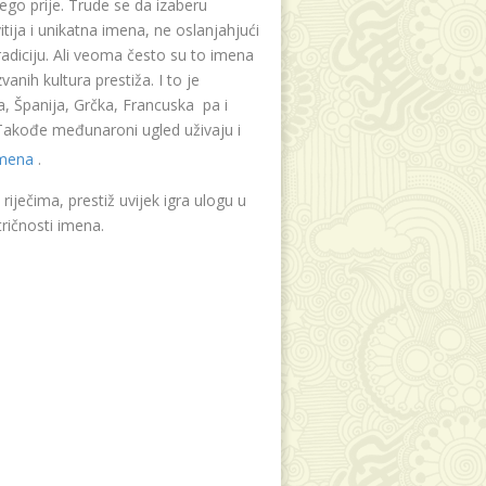
ego prije. Trude se da izaberu
tija i unikatna imena, ne oslanjahjući
radiciju. Ali veoma često su to imena
vanih kultura prestiža. I to je
, Španija, Grčka, Francuska pa i
. Takođe međunaroni ugled uživaju i
imena
.
riječima, prestiž uvijek igra ulogu u
ričnosti imena.