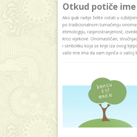
Otkud potiče ime
Ako ipak radije želite ostati u ozbilj
po tradicionalnom tumačenju onomasti
etimologiju, rasprostranjenost, izvede
kroz vijekove. Onomastičari, stručnja
i simboliku koja se krije iza ovog lije
vaše ime ima da vam ispriča o vašoj lič