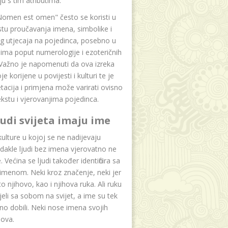
u s tim atributima.
Nomen est omen" često se koristi u
tu proučavanja imena, simbolike i
g utjecaja na pojedinca, posebno u
ima poput numerologije i ezoteričnih
 Važno je napomenuti da ova izreka
e korijene u povijesti i kulturi te je
etacija i primjena može varirati ovisno
kstu i vjerovanjima pojedinca.
ljudi svijeta imaju ime
lture u kojoj se ne nadijevaju
dakle ljudi bez imena vjerovatno ne
 Većina se ljudi također identificira sa
imenom. Neki kroz značenje, neki jer
to njihovo, kao i njihova ruka. Ali ruku
jeli sa sobom na svijet, a ime su tek
o dobili. Neki nose imena svojih
dova.