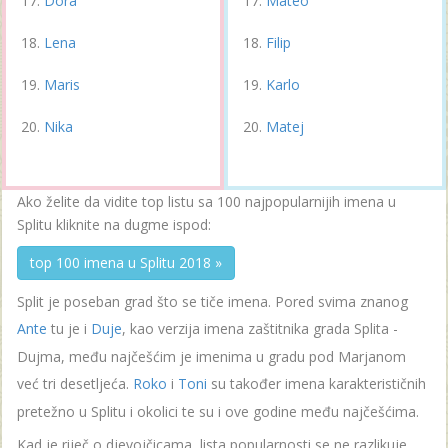
Dora
Mateo
Lena
Filip
Maris
Karlo
Nika
Matej
Ako želite da vidite top listu sa 100 najpopularnijih imena u
Splitu kliknite na dugme ispod:
top 100 imena u Splitu 2018 »
Split je poseban grad što se tiče imena. Pored svima znanog
Ante
tu je i
Duje
, kao verzija imena zaštitnika grada Splita -
Dujma, među najčešćim je imenima u gradu pod Marjanom
već tri desetljeća.
Roko
i
Toni
su također imena karakterističnih
pretežno u Splitu i okolici te su i ove godine među najčešćima.
Kad je riječ o djevojčicama, lista popularnosti se ne razlikuje