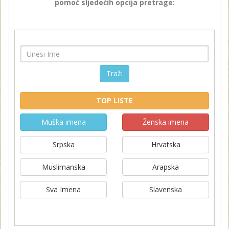
pomoć sljedećih opcija pretrage:
Traži
TOP LISTE
Muška imena
Ženska imena
Srpska
Hrvatska
Muslimanska
Arapska
Sva Imena
Slavenska