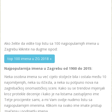
Ako želite da vidite top listu sa 100 najpopularnijih imena u
Zagrebu kliknite na dugme ispod:
top 100 imena u ZG 2018 »
Najpopularnija imena u Zagrebu od 1900 do 2015:
Neka osobna imena su već cijelo stoljeće bila i ostala među 10
najomiljenijih, neka su iščezla, a neka su potpuno nova na
zagrebačkoj onomastičkoj sceni. Kako su se trendovi mijenjali
kroz protekle decenije i kako je na listama zastupljeno ime
Tetje procijenite sami, a mi Vam ovdje nudimo listu sa
najpopularnijim imenima. Klikom na svako ime imate pristup
značenju i podrijetlu imena