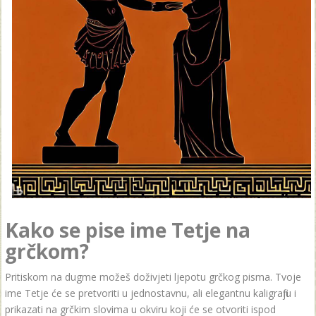
Kako se pise ime Tetje na
grčkom?
Pritiskom na dugme možeš doživjeti ljepotu grčkog pisma. Tvoje
ime Tetje će se pretvoriti u jednostavnu, ali elegantnu kaligrafiju i
prikazati na grčkim slovima u okviru koji će se otvoriti ispod