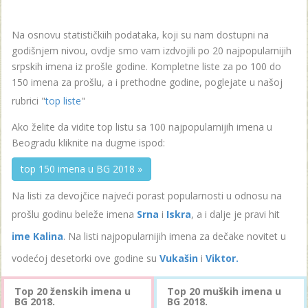
Na osnovu statističkiih podataka, koji su nam dostupni na
godišnjem nivou, ovdje smo vam izdvojili po 20 najpopularnijih
srpskih imena iz prošle godine. Kompletne liste za po 100 do
150 imena za prošlu, a i prethodne godine, poglejate u našoj
rubrici "
top liste
"
Ako želite da vidite top listu sa 100 najpopularnijih imena u
Beogradu kliknite na dugme ispod:
top 150 imena u BG 2018 »
Na listi za devojčice najveći porast popularnosti u odnosu na
prošlu godinu beleže imena
Srna
i
Iskra
, a i dalje je pravi hit
ime Kalina
. Na listi najpopularnijih imena za dečake novitet u
vodećoj desetorki ove godine su
Vukašin
i
Viktor.
Top 20 ženskih imena u
Top 20 muških imena u
BG 2018.
BG 2018.