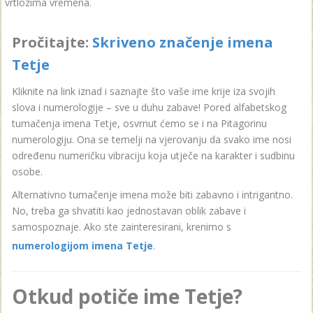
vrtlozima vremena.
Pročitajte:
Skriveno značenje imena
Tetje
Kliknite na link iznad i saznajte što vaše ime krije iza svojih
slova i numerologije – sve u duhu zabave! Pored alfabetskog
tumačenja imena Tetje, osvrnut ćemo se i na Pitagorinu
numerologiju. Ona se temelji na vjerovanju da svako ime nosi
određenu numeričku vibraciju koja utječe na karakter i sudbinu
osobe.
Alternativno tumačenje imena može biti zabavno i intrigantno.
No, treba ga shvatiti kao jednostavan oblik zabave i
samospoznaje. Ako ste zainteresirani, krenimo s
numerologijom imena Tetje
.
Otkud potiče ime Tetje?