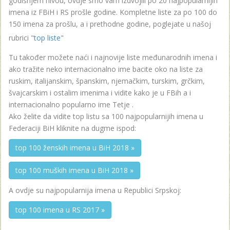
godišnjem nivou, ovdje smo vam izdvojili po 20 najpopularnijih
imena iz FBiH i RS prošle godine. Kompletne liste za po 100 do
150 imena za prošlu, a i prethodne godine, poglejate u našoj
rubrici "
top liste
"
Tu također možete naći i najnovije liste međunarodnih imena i
ako tražite neko internacionalno ime bacite oko na liste za
ruskim, italijanskim, španskim, njemačkim, turskim, grčkim,
švajcarskim i ostalim imenima i vidite kako je u FBih a i
internacionalno popularno ime Tetje .
Ako želite da vidite top listu sa 100 najpopularnijih imena u
Federaciji BiH kliknite na dugme ispod:
top 100 ženskih imena u BiH 2018 »
top 100 muških imena u BiH 2018 »
A ovdje su najpopularnija imena u Republici Srpskoj:
top 100 imena u RS 2017 »