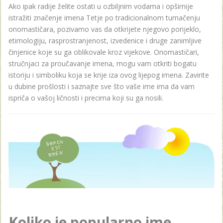
Ako ipak radije želite ostati u ozbiljnim vodama i opširnije
istražiti značenje imena Tetje po tradicionalnom tumačenju
onomastičara, pozivamo vas da otkrijete njegovo porijeklo,
etimologiju, rasprostranjenost, izvedenice i druge zanimljive
činjenice koje su ga oblikovale kroz vijekove. Onomastičari,
stručnjaci za proučavanje imena, mogu vam otkriti bogatu
istoriju i simboliku koja se krije iza ovog lijepog imena. Zavirite
u dubine prošlosti i saznajte sve što vaše ime ima da vam
ispriča o vašoj ličnosti i precima koji su ga nosili.
Koliko je popularno ime