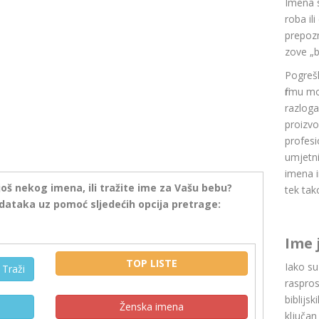
Imena 
roba il
prepozn
zove „b
Pogrešk
firmu m
razlog
proizvo
profesi
umjetni
imena i
još nekog imena, ili tražite ime za Vašu bebu?
tek tak
dataka uz pomoć sljedećih opcija pretrage:
Ime 
TOP LISTE
Iako s
Traži
raspros
biblijsk
Ženska imena
ključan