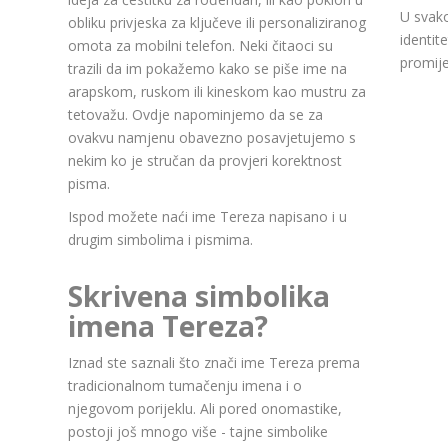
U svako
obliku privjeska za ključeve ili personaliziranog
identit
omota za mobilni telefon. Neki čitaoci su
promije
trazili da im pokažemo kako se piše ime na
arapskom, ruskom ili kineskom kao mustru za
tetovažu. Ovdje napominjemo da se za
ovakvu namjenu obavezno posavjetujemo s
nekim ko je stručan da provjeri korektnost
pisma.
Ispod možete naći ime Tereza napisano i u
drugim simbolima i pismima.
Skrivena simbolika
imena Tereza?
Iznad ste saznali što znači ime Tereza prema
tradicionalnom tumačenju imena i o
njegovom porijeklu. Ali pored onomastike,
postoji još mnogo više - tajne simbolike