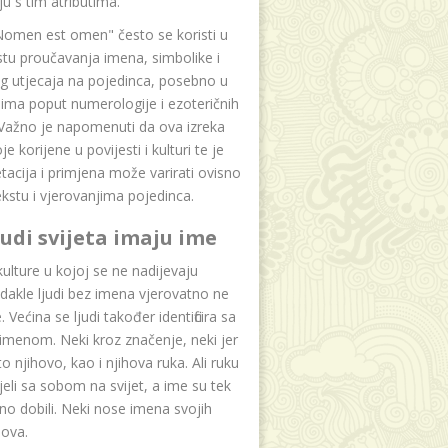
u s tim atributima.
Nomen est omen" često se koristi u
tu proučavanja imena, simbolike i
g utjecaja na pojedinca, posebno u
ima poput numerologije i ezoteričnih
 Važno je napomenuti da ova izreka
e korijene u povijesti i kulturi te je
etacija i primjena može varirati ovisno
kstu i vjerovanjima pojedinca.
ljudi svijeta imaju ime
lture u kojoj se ne nadijevaju
dakle ljudi bez imena vjerovatno ne
 Većina se ljudi također identificira sa
imenom. Neki kroz značenje, neki jer
to njihovo, kao i njihova ruka. Ali ruku
jeli sa sobom na svijet, a ime su tek
o dobili. Neki nose imena svojih
dova.