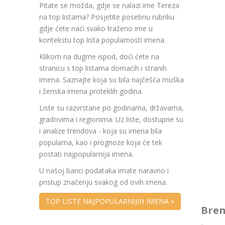
Pitate se možda, gdje se nalazi ime Tereza
na top listama? Posjetite posebnu rubriku
gdje ćete naći svako traženo ime u
kontekstu top lista popularnosti imena.
Klikom na dugme ispod, doći ćete na
stranicu s top listama domaćih i stranih
imena. Saznajte koja su bila najčešća muška
i ženska imena proteklih godina.
Liste su razvrstane po godinama, državama,
gradovima i regionima. Uz liste, dostupne su
i analize trendova - koja su imena bila
popularna, kao i prognoze koja će tek
postati najpopularnija imena.
U našoj banci podataka imate naravno i
pristup značenju svakog od ovih imena.
TOP LISTE NAJPOPULARNIJIH IMENA »
Bren