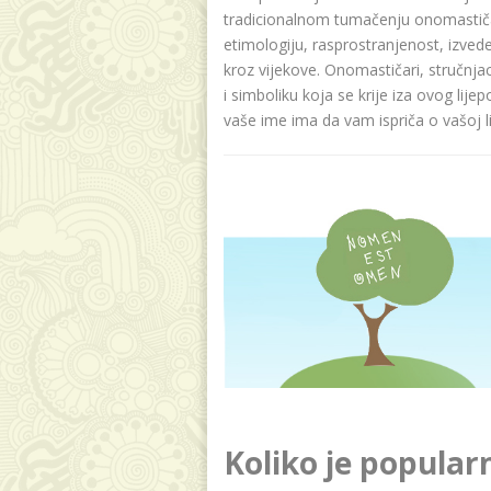
tradicionalnom tumačenju onomastičar
etimologiju, rasprostranjenost, izvede
kroz vijekove. Onomastičari, stručnja
i simboliku koja se krije iza ovog lije
vaše ime ima da vam ispriča o vašoj lič
Koliko je popular