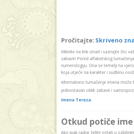
Pročitajte:
Skriveno zn
Kliknite na link iznad i saznajte što v
zabave! Pored alfabetskog tumačenja
numerologiju. Ona se temelji na vjer
koja utječe na karakter i sudbinu oso
Alternativno tumačenje imena može bit
jednostavan oblik zabave i samospozn
imena Tereza
.
Otkud potiče ime
Ako ipak radije želite ostati u ozbilj