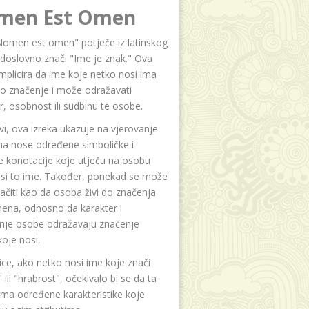
men Est Omen
Nomen est omen" potječe iz latinskog
i doslovno znači "Ime je znak." Ova
implicira da ime koje netko nosi ima
o značenje i može odražavati
r, osobnost ili sudbinu te osobe.
i, ova izreka ukazuje na vjerovanje
na nose određene simboličke i
e konotacije koje utječu na osobu
osi to ime. Također, ponekad se može
čiti kao da osoba živi do značenja
ena, odnosno da karakter i
anje osobe odražavaju značenje
oje nosi.
ice, ako netko nosi ime koje znači
 ili "hrabrost", očekivalo bi se da ta
ma određene karakteristike koje