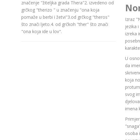
značenje "žiteljka grada Thera"2. izvedeno od
No
grčkog "therizo " u značenju "ona koja
pomaže u berbi i žetvi"3.od grčkog "theros"
Izraz "
što znači ljeto.4. od grčkoh "ther" što znači
jezika 
"ona koja ide u lov".
izreka 
posebn
karakte
U osnov
da ime
skriven
koja n
protuma
svog im
djelov
imena k
Primjer
"snaga"
osoba i