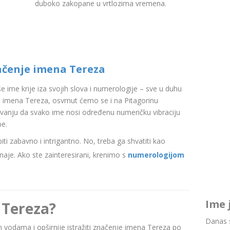
duboko zakopane u vrtlozima vremena.
ačenje imena Tereza
aše ime krije iza svojih slova i numerologije – sve u duhu
 imena Tereza, osvrnut ćemo se i na Pitagorinu
ovanju da svako ime nosi određenu numeričku vibraciju
be.
i zabavno i intrigantno. No, treba ga shvatiti kao
aje. Ako ste zainteresirani, krenimo s
numerologijom
Ime 
 Tereza?
Danas s
nim vodama i opširnije istražiti značenje imena Tereza po