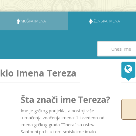
MUŠKA IMENA
ŽENSKA IMENA
eklo Imena Tereza
Šta znači ime Tereza?
Ime je grčkog porijekla, a postoji više
tumačenja značenja imena: 1. izvedeno od
imena grčkog grada "Thera" sa ostrva
Santorini pa bi u tom smislu ime imalo