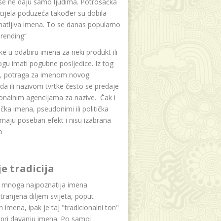
se ne daju samo ljudima. Potrošačka
i cijela poduzeća također su dobila
atljiva imena. To se danas popularno
rending“
e u odabiru imena za neki produkt ili
ogu imati pogubne posljedice. Iz tog
a, potraga za imenom novog
da ili nazivom tvrtke često se predaje
onalnim agencijama za nazive. Čak i
čka imena, pseudonimi ili politička
maju poseban efekt i nisu izabrana
o
je tradicija
u mnoga najpoznatija imena
tranjena diljem svijeta, poput
ih imena, ipak je taj "tradicionalni ton"
 pri davanju imena. Po samoj