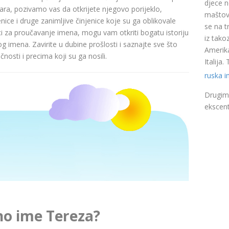
djece n
a, pozivamo vas da otkrijete njegovo porijeklo,
maštovi
nice i druge zanimljive činjenice koje su ga oblikovale
se na t
ci za proučavanje imena, mogu vam otkriti bogatu istoriju
iz takoz
pog imena. Zavirite u dubine prošlosti i saznajte sve što
Amerika
nosti i precima koji su ga nosili.
Italija
ruska 
Drugim 
ekscent
no ime Tereza?