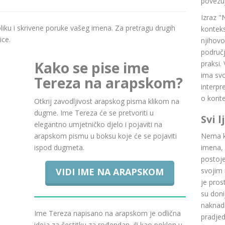
povezuj
Izraz "
boliku i skrivene poruke vašeg imena. Za pretragu drugih
konteks
ice.
njihovo
područj
Kako se pise ime
praksi.
ima svoj
Tereza na arapskom?
interpr
o konte
Otkrij zavodljivost arapskog pisma klikom na
dugme. Ime Tereza će se pretvoriti u
Svi 
elegantno umjetničko djelo i pojaviti na
arapskom pismu u boksu koje će se pojaviti
Nema ku
ispod dugmeta.
imena, 
postoje.
VIDI IME NA ARAPSKOM
svojim 
je pros
su doni
naknadn
Ime Tereza napisano na arapskom je odlična
pradje
ideja za čestitku za rođendan, ili kao poklon u