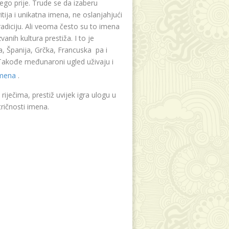
ego prije. Trude se da izaberu
tija i unikatna imena, ne oslanjahjući
radiciju. Ali veoma često su to imena
vanih kultura prestiža. I to je
, Španija, Grčka, Francuska pa i
. Takođe međunaroni ugled uživaju i
imena
.
riječima, prestiž uvijek igra ulogu u
ričnosti imena.