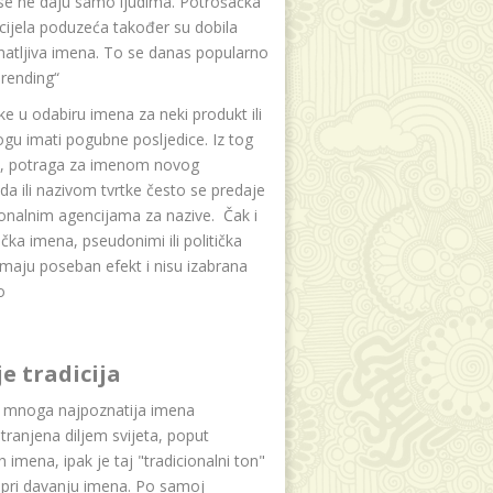
se ne daju samo ljudima. Potrošačka
i cijela poduzeća također su dobila
atljiva imena. To se danas popularno
rending“
e u odabiru imena za neki produkt ili
ogu imati pogubne posljedice. Iz tog
a, potraga za imenom novog
da ili nazivom tvrtke često se predaje
onalnim agencijama za nazive. Čak i
čka imena, pseudonimi ili politička
maju poseban efekt i nisu izabrana
o
je tradicija
u mnoga najpoznatija imena
tranjena diljem svijeta, poput
ih imena, ipak je taj "tradicionalni ton"
 pri davanju imena. Po samoj