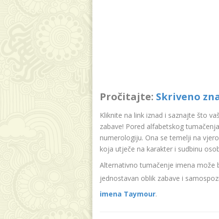
Pročitajte:
Skriveno zn
Kliknite na link iznad i saznajte što v
zabave! Pored alfabetskog tumačenja
numerologiju. Ona se temelji na vjer
koja utječe na karakter i sudbinu oso
Alternativno tumačenje imena može bit
jednostavan oblik zabave i samospozn
imena Taymour
.