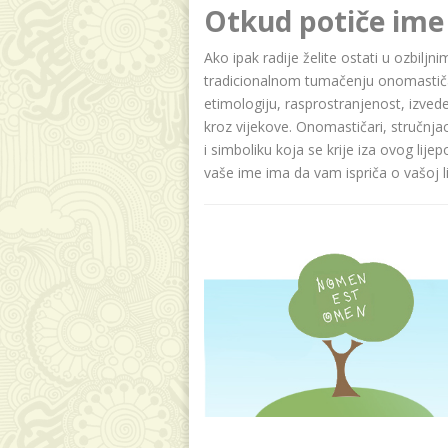
Otkud potiče im
Ako ipak radije želite ostati u ozbilj
tradicionalnom tumačenju onomastičar
etimologiju, rasprostranjenost, izvede
kroz vijekove. Onomastičari, stručnja
i simboliku koja se krije iza ovog lije
vaše ime ima da vam ispriča o vašoj lič