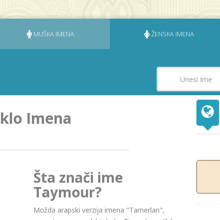
MUŠKA IMENA
ŽENSKA IMENA
eklo Imena
Šta znači ime
Taymour?
Možda arapski verzija imena "Tamerlan",