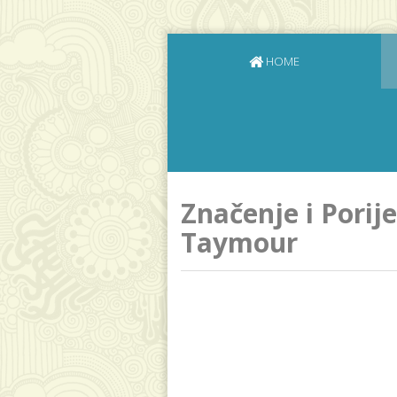
HOME
Značenje i Porij
Taymour