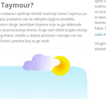
djece n
e Taymour?
maštovi
se na t
nim vodama i opširnije istražiti značenje imena Taymour po
iz takoz
a, pozivamo vas da otkrijete njegovo porijeklo,
Amerika
nice i druge zanimljive činjenice koje su ga oblikovale
Italija
ci za proučavanje imena, mogu vam otkriti bogatu istoriju
ruska 
pog imena. Zavirite u dubine prošlosti i saznajte sve što
nosti i precima koji su ga nosili.
Drugim 
ekscent