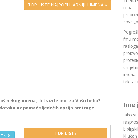
Imena 
TOP LISTE NAJPOPULARNIJIH IMENA »
roba il
prepozn
zove „b
Pogrešk
firmu m
razlog
proizvo
profesi
umjetni
imena i
tek tak
još nekog imena, ili tražite ime za Vašu bebu?
Ime 
dataka uz pomoć sljedećih opcija pretrage:
Iako s
raspros
biblijsk
TOP LISTE
Traži
ključan