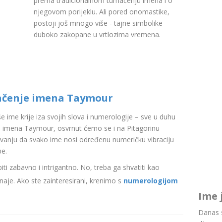
prema tradicionalnom tumačenju imena i o
njegovom porijeklu. Ali pored onomastike,
postoji još mnogo više - tajne simbolike
duboko zakopane u vrtlozima vremena.
ačenje imena Taymour
aše ime krije iza svojih slova i numerologije – sve u duhu
 imena Taymour, osvrnut ćemo se i na Pitagorinu
ovanju da svako ime nosi određenu numeričku vibraciju
be.
i zabavno i intrigantno. No, treba ga shvatiti kao
aje. Ako ste zainteresirani, krenimo s
numerologijom
Ime 
Danas s