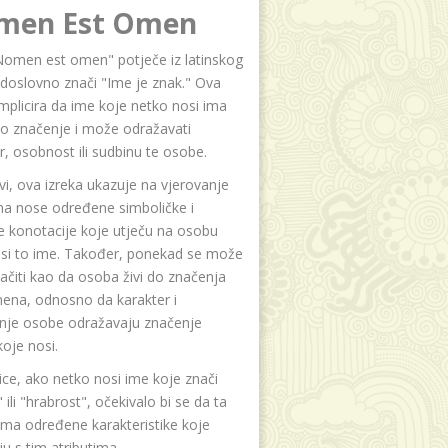
men Est Omen
Nomen est omen" potječe iz latinskog
i doslovno znači "Ime je znak." Ova
implicira da ime koje netko nosi ima
o značenje i može odražavati
r, osobnost ili sudbinu te osobe.
i, ova izreka ukazuje na vjerovanje
na nose određene simboličke i
e konotacije koje utječu na osobu
osi to ime. Također, ponekad se može
čiti kao da osoba živi do značenja
ena, odnosno da karakter i
anje osobe odražavaju značenje
oje nosi.
ice, ako netko nosi ime koje znači
 ili "hrabrost", očekivalo bi se da ta
ma određene karakteristike koje
u s tim atributima.