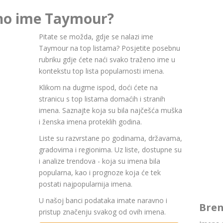
rno ime Taymour?
Pitate se možda, gdje se nalazi ime
Taymour na top listama? Posjetite posebnu
rubriku gdje ćete naći svako traženo ime u
kontekstu top lista popularnosti imena.
Klikom na dugme ispod, doći ćete na
stranicu s top listama domaćih i stranih
imena. Saznajte koja su bila najčešća muška
i ženska imena proteklih godina.
Liste su razvrstane po godinama, državama,
gradovima i regionima. Uz liste, dostupne su
i analize trendova - koja su imena bila
popularna, kao i prognoze koja će tek
postati najpopularnija imena.
U našoj banci podataka imate naravno i
Bren
pristup značenju svakog od ovih imena.