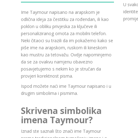
U svako
identit
Ime Taymour napisano na arapskom je
promije
odlična ideja za čestitku za rođendan, ili kao
poklon u obliku privjeska za ključeve ili
personaliziranog omota za mobilni telefon.
Neki čitaoci su trazili da im pokažemo kako se
piše ime na arapskom, ruskom ili kineskom
kao mustru za tetovažu. Ovdje napominjemo
da se za ovakvu namjenu obavezno
posavjetujemo s nekim ko je stručan da
provjeri korektnost pisma.
Ispod možete naći ime Taymour napisano i u
drugim simbolima i pismima.
Skrivena simbolika
imena Taymour?
Iznad ste saznali što znači ime Taymour