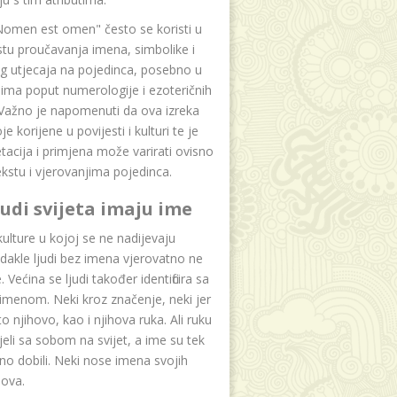
Nomen est omen" često se koristi u
tu proučavanja imena, simbolike i
g utjecaja na pojedinca, posebno u
ima poput numerologije i ezoteričnih
 Važno je napomenuti da ova izreka
e korijene u povijesti i kulturi te je
etacija i primjena može varirati ovisno
kstu i vjerovanjima pojedinca.
ljudi svijeta imaju ime
lture u kojoj se ne nadijevaju
dakle ljudi bez imena vjerovatno ne
 Većina se ljudi također identificira sa
imenom. Neki kroz značenje, neki jer
to njihovo, kao i njihova ruka. Ali ruku
jeli sa sobom na svijet, a ime su tek
o dobili. Neki nose imena svojih
dova.