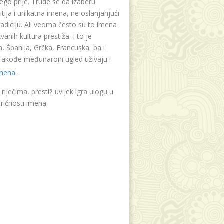
ego prije. Trude se da izaberu
tija i unikatna imena, ne oslanjahjući
radiciju. Ali veoma često su to imena
vanih kultura prestiža. I to je
, Španija, Grčka, Francuska pa i
. Takođe međunaroni ugled uživaju i
imena
.
riječima, prestiž uvijek igra ulogu u
ričnosti imena.