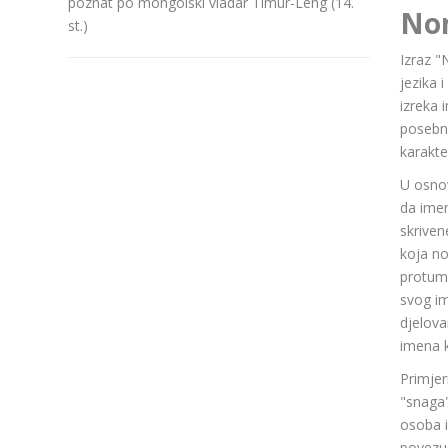
poznat po mongolski vladar Timur-Leng (14.
No
st.)
Izraz "
jezika 
izreka 
posebn
karakte
U osnov
da ime
skriven
koja n
protuma
svog im
djelov
imena k
Primjer
"snaga"
osoba i
povezuj