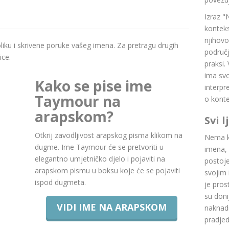
Izraz "
konteks
njihovo
boliku i skrivene poruke vašeg imena. Za pretragu drugih
područj
ice.
praksi.
ima svoj
Kako se pise ime
interpr
Taymour na
o konte
arapskom?
Svi 
Otkrij zavodljivost arapskog pisma klikom na
Nema ku
dugme. Ime Taymour će se pretvoriti u
imena, 
elegantno umjetničko djelo i pojaviti na
postoje.
arapskom pismu u boksu koje će se pojaviti
svojim 
ispod dugmeta.
je pros
su doni
VIDI IME NA ARAPSKOM
naknadn
pradje