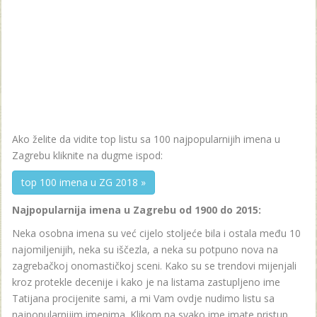
Ako želite da vidite top listu sa 100 najpopularnijih imena u
Zagrebu kliknite na dugme ispod:
top 100 imena u ZG 2018 »
Najpopularnija imena u Zagrebu od 1900 do 2015:
Neka osobna imena su već cijelo stoljeće bila i ostala među 10
najomiljenijih, neka su iščezla, a neka su potpuno nova na
zagrebačkoj onomastičkoj sceni. Kako su se trendovi mijenjali
kroz protekle decenije i kako je na listama zastupljeno ime
Tatijana procijenite sami, a mi Vam ovdje nudimo listu sa
najpopularnijim imenima. Klikom na svako ime imate pristup