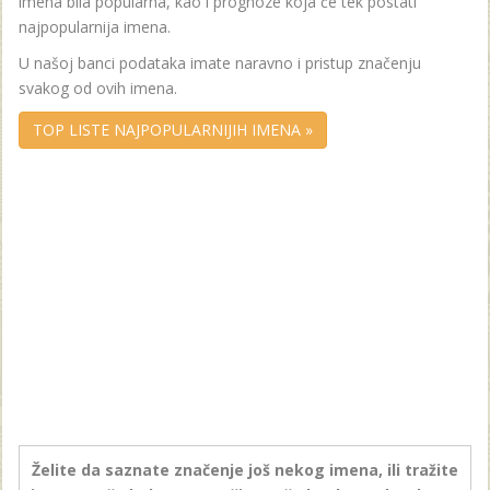
imena bila popularna, kao i prognoze koja će tek postati
najpopularnija imena.
U našoj banci podataka imate naravno i pristup značenju
svakog od ovih imena.
TOP LISTE NAJPOPULARNIJIH IMENA »
Želite da saznate značenje još nekog imena, ili tražite