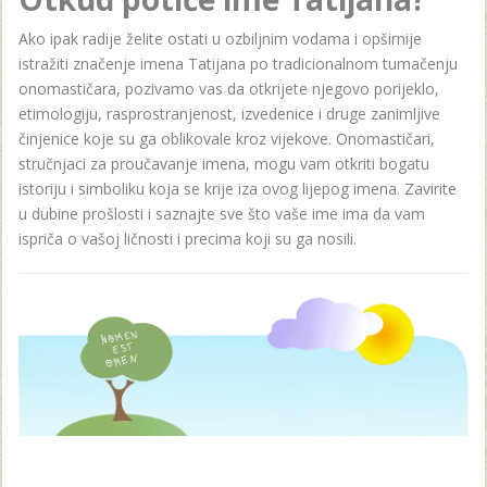
Ako ipak radije želite ostati u ozbiljnim vodama i opširnije
istražiti značenje imena Tatijana po tradicionalnom tumačenju
onomastičara, pozivamo vas da otkrijete njegovo porijeklo,
etimologiju, rasprostranjenost, izvedenice i druge zanimljive
činjenice koje su ga oblikovale kroz vijekove. Onomastičari,
stručnjaci za proučavanje imena, mogu vam otkriti bogatu
istoriju i simboliku koja se krije iza ovog lijepog imena. Zavirite
u dubine prošlosti i saznajte sve što vaše ime ima da vam
ispriča o vašoj ličnosti i precima koji su ga nosili.