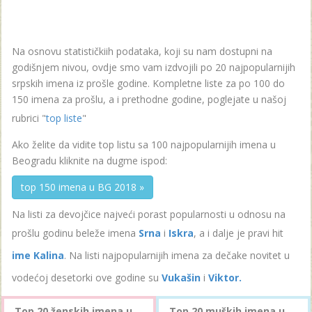
Na osnovu statističkiih podataka, koji su nam dostupni na
godišnjem nivou, ovdje smo vam izdvojili po 20 najpopularnijih
srpskih imena iz prošle godine. Kompletne liste za po 100 do
150 imena za prošlu, a i prethodne godine, poglejate u našoj
rubrici "
top liste
"
Ako želite da vidite top listu sa 100 najpopularnijih imena u
Beogradu kliknite na dugme ispod:
top 150 imena u BG 2018 »
Na listi za devojčice najveći porast popularnosti u odnosu na
prošlu godinu beleže imena
Srna
i
Iskra
, a i dalje je pravi hit
ime Kalina
. Na listi najpopularnijih imena za dečake novitet u
vodećoj desetorki ove godine su
Vukašin
i
Viktor.
Top 20 ženskih imena u
Top 20 muških imena u