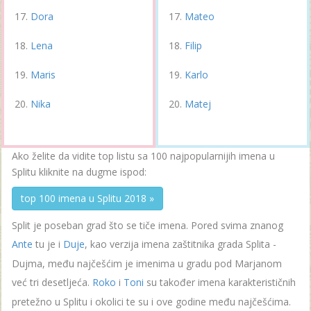
Dora
Mateo
Lena
Filip
Maris
Karlo
Nika
Matej
Ako želite da vidite top listu sa 100 najpopularnijih imena u
Splitu kliknite na dugme ispod:
top 100 imena u Splitu 2018 »
Split je poseban grad što se tiče imena. Pored svima znanog
Ante
tu je i
Duje
, kao verzija imena zaštitnika grada Splita -
Dujma, među najčešćim je imenima u gradu pod Marjanom
već tri desetljeća.
Roko
i
Toni
su također imena karakterističnih
pretežno u Splitu i okolici te su i ove godine među najčešćima.