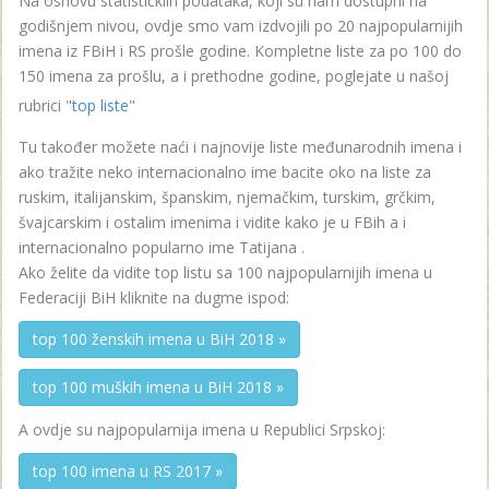
Na osnovu statističkiih podataka, koji su nam dostupni na
godišnjem nivou, ovdje smo vam izdvojili po 20 najpopularnijih
imena iz FBiH i RS prošle godine. Kompletne liste za po 100 do
150 imena za prošlu, a i prethodne godine, poglejate u našoj
rubrici "
top liste
"
Tu također možete naći i najnovije liste međunarodnih imena i
ako tražite neko internacionalno ime bacite oko na liste za
ruskim, italijanskim, španskim, njemačkim, turskim, grčkim,
švajcarskim i ostalim imenima i vidite kako je u FBih a i
internacionalno popularno ime Tatijana .
Ako želite da vidite top listu sa 100 najpopularnijih imena u
Federaciji BiH kliknite na dugme ispod:
top 100 ženskih imena u BiH 2018 »
top 100 muških imena u BiH 2018 »
A ovdje su najpopularnija imena u Republici Srpskoj:
top 100 imena u RS 2017 »