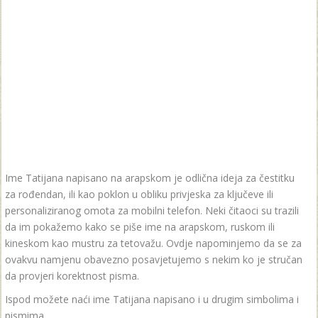
Ime Tatijana napisano na arapskom je odlična ideja za čestitku
za rođendan, ili kao poklon u obliku privjeska za ključeve ili
personaliziranog omota za mobilni telefon. Neki čitaoci su trazili
da im pokažemo kako se piše ime na arapskom, ruskom ili
kineskom kao mustru za tetovažu. Ovdje napominjemo da se za
ovakvu namjenu obavezno posavjetujemo s nekim ko je stručan
da provjeri korektnost pisma.
Ispod možete naći ime Tatijana napisano i u drugim simbolima i
pismima.