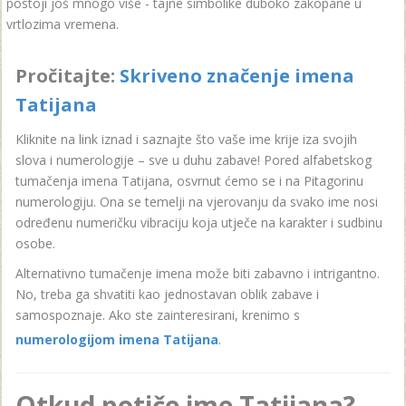
postoji još mnogo više - tajne simbolike duboko zakopane u
vrtlozima vremena.
Pročitajte:
Skriveno značenje imena
Tatijana
Kliknite na link iznad i saznajte što vaše ime krije iza svojih
slova i numerologije – sve u duhu zabave! Pored alfabetskog
tumačenja imena Tatijana, osvrnut ćemo se i na Pitagorinu
numerologiju. Ona se temelji na vjerovanju da svako ime nosi
određenu numeričku vibraciju koja utječe na karakter i sudbinu
osobe.
Alternativno tumačenje imena može biti zabavno i intrigantno.
No, treba ga shvatiti kao jednostavan oblik zabave i
samospoznaje. Ako ste zainteresirani, krenimo s
numerologijom imena Tatijana
.
Otkud potiče ime Tatijana?