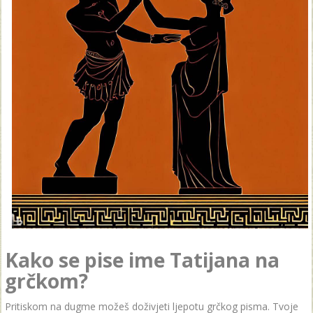
Kako se pise ime Tatijana na
grčkom?
Pritiskom na dugme možeš doživjeti ljepotu grčkog pisma. Tvoje