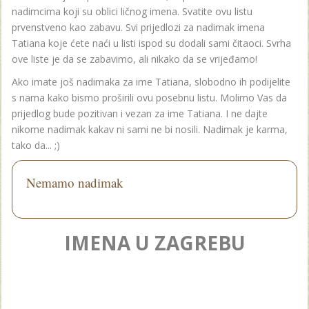
nadimcima koji su oblici ličnog imena. Svatite ovu listu
prvenstveno kao zabavu. Svi prijedlozi za nadimak imena
Tatiana koje ćete naći u listi ispod su dodali sami čitaoci. Svrha
ove liste je da se zabavimo, ali nikako da se vrijeđamo!
Ako imate još nadimaka za ime Tatiana, slobodno ih podijelite
s nama kako bismo proširili ovu posebnu listu. Molimo Vas da
prijedlog bude pozitivan i vezan za ime Tatiana. I ne dajte
nikome nadimak kakav ni sami ne bi nosili. Nadimak je karma,
tako da... ;)
Nemamo nadimak
IMENA U ZAGREBU