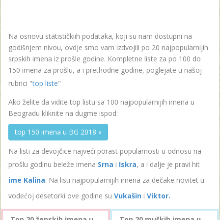
Na osnovu statističkiih podataka, koji su nam dostupni na
godišnjem nivou, ovdje smo vam izdvojili po 20 najpopularnijih
srpskih imena iz prošle godine. Kompletne liste za po 100 do
150 imena za prošlu, a i prethodne godine, poglejate u našoj
rubrici "
top liste
"
Ako želite da vidite top listu sa 100 najpopularnijih imena u
Beogradu kliknite na dugme ispod:
top 150 imena u BG 2018 »
Na listi za devojčice najveći porast popularnosti u odnosu na
prošlu godinu beleže imena
Srna
i
Iskra
, a i dalje je pravi hit
ime Kalina
. Na listi najpopularnijih imena za dečake novitet u
vodećoj desetorki ove godine su
Vukašin
i
Viktor.
Top 20 ženskih imena u
Top 20 muških imena u