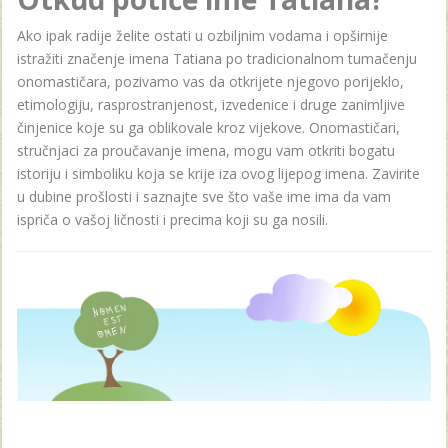
Ako ipak radije želite ostati u ozbiljnim vodama i opširnije
istražiti značenje imena Tatiana po tradicionalnom tumačenju
onomastičara, pozivamo vas da otkrijete njegovo porijeklo,
etimologiju, rasprostranjenost, izvedenice i druge zanimljive
činjenice koje su ga oblikovale kroz vijekove. Onomastičari,
stručnjaci za proučavanje imena, mogu vam otkriti bogatu
istoriju i simboliku koja se krije iza ovog lijepog imena. Zavirite
u dubine prošlosti i saznajte sve što vaše ime ima da vam
ispriča o vašoj ličnosti i precima koji su ga nosili.