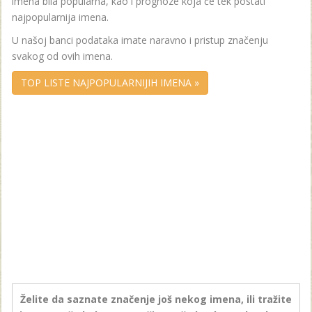
imena bila popularna, kao i prognoze koja će tek postati
najpopularnija imena.
U našoj banci podataka imate naravno i pristup značenju
svakog od ovih imena.
TOP LISTE NAJPOPULARNIJIH IMENA »
Želite da saznate značenje još nekog imena, ili tražite