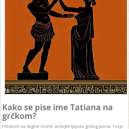
Kako se pise ime Tatiana na
grčkom?
Pritiskom na dugme možeš doživjeti ljepotu grčkog pisma. Tvoje