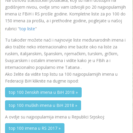
Na osnovu statističkiih podataka, koji su nam dostupni na
godišnjem nivou, ovdje smo vam izdvojili po 20 najpopularnijih
imena iz FBiH i RS prošle godine. Kompletne liste za po 100 do
150 imena za prošlu, a i prethodne godine, poglejate u našoj
rubrici "
top liste
"
Tu također možete naći i najnovije liste međunarodnih imena i
ako tražite neko internacionalno ime bacite oko na liste za
ruskim, italijanskim, španskim, njemačkim, turskim, grčkim,
švajcarskim i ostalim imenima i vidite kako je u FBih a i
internacionalno popularno ime Tatiana .
Ako želite da vidite top listu sa 100 najpopularnijih imena u
Federaciji BiH kliknite na dugme ispod:
top 100 ženskih imena u BiH 2018 »
top 100 muških imena u BiH 2018 »
A ovdje su najpopularnija imena u Republici Srpskoj:
top 100 imena u RS 2017 »