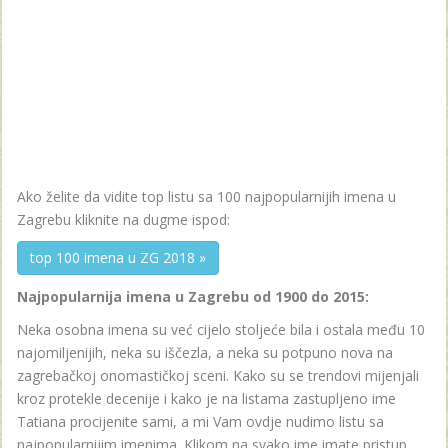
Ako želite da vidite top listu sa 100 najpopularnijih imena u
Zagrebu kliknite na dugme ispod:
top 100 imena u ZG 2018 »
Najpopularnija imena u Zagrebu od 1900 do 2015:
Neka osobna imena su već cijelo stoljeće bila i ostala među 10
najomiljenijih, neka su iščezla, a neka su potpuno nova na
zagrebačkoj onomastičkoj sceni. Kako su se trendovi mijenjali
kroz protekle decenije i kako je na listama zastupljeno ime
Tatiana procijenite sami, a mi Vam ovdje nudimo listu sa
najpopularnijim imenima. Klikom na svako ime imate pristup