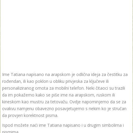
Ime Tatiana napisano na arapskom je odlična ideja za čestitku za
rođendan, ili kao poklon u obliku privjeska za ključeve ili
personaliziranog omota za mobilni telefon. Neki čitaoci su trazili
da im pokažemo kako se piše ime na arapskom, ruskom ili
kineskom kao mustru za tetovažu. Ovdje napominjemo da se za
ovakvu namjenu obavezno posavjetujemo s nekim ko je stručan
da provjeri korektnost pisma.
Ispod možete naći ime Tatiana napisano i u drugim simbolima i
pismima.