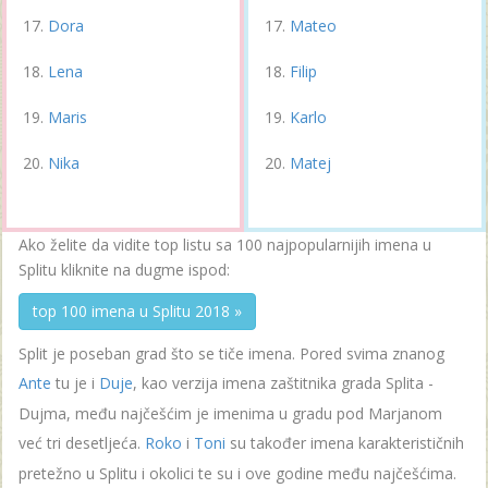
Dora
Mateo
Lena
Filip
Maris
Karlo
Nika
Matej
Ako želite da vidite top listu sa 100 najpopularnijih imena u
Splitu kliknite na dugme ispod:
top 100 imena u Splitu 2018 »
Split je poseban grad što se tiče imena. Pored svima znanog
Ante
tu je i
Duje
, kao verzija imena zaštitnika grada Splita -
Dujma, među najčešćim je imenima u gradu pod Marjanom
već tri desetljeća.
Roko
i
Toni
su također imena karakterističnih
pretežno u Splitu i okolici te su i ove godine među najčešćima.