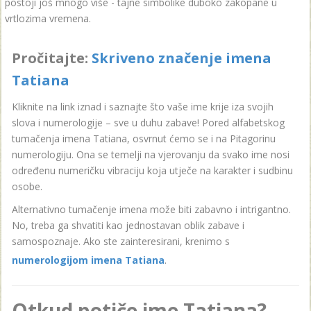
postoji još mnogo više - tajne simbolike duboko zakopane u
vrtlozima vremena.
Pročitajte:
Skriveno značenje imena
Tatiana
Kliknite na link iznad i saznajte što vaše ime krije iza svojih
slova i numerologije – sve u duhu zabave! Pored alfabetskog
tumačenja imena Tatiana, osvrnut ćemo se i na Pitagorinu
numerologiju. Ona se temelji na vjerovanju da svako ime nosi
određenu numeričku vibraciju koja utječe na karakter i sudbinu
osobe.
Alternativno tumačenje imena može biti zabavno i intrigantno.
No, treba ga shvatiti kao jednostavan oblik zabave i
samospoznaje. Ako ste zainteresirani, krenimo s
numerologijom imena Tatiana
.
Otkud potiče ime Tatiana?