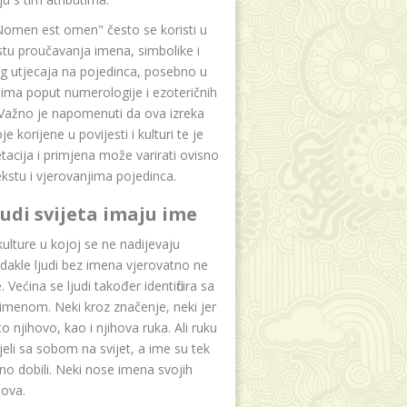
Nomen est omen" često se koristi u
tu proučavanja imena, simbolike i
g utjecaja na pojedinca, posebno u
ima poput numerologije i ezoteričnih
 Važno je napomenuti da ova izreka
e korijene u povijesti i kulturi te je
etacija i primjena može varirati ovisno
kstu i vjerovanjima pojedinca.
ljudi svijeta imaju ime
lture u kojoj se ne nadijevaju
dakle ljudi bez imena vjerovatno ne
 Većina se ljudi također identificira sa
imenom. Neki kroz značenje, neki jer
to njihovo, kao i njihova ruka. Ali ruku
jeli sa sobom na svijet, a ime su tek
o dobili. Neki nose imena svojih
dova.