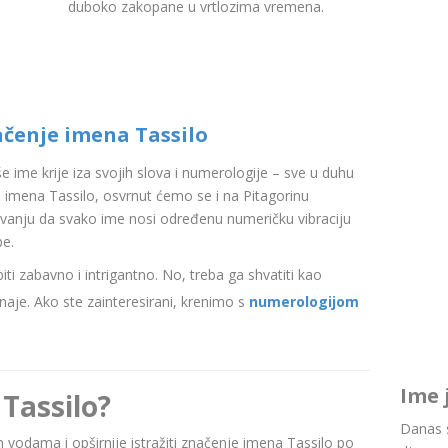
duboko zakopane u vrtlozima vremena.
ačenje imena Tassilo
aše ime krije iza svojih slova i numerologije – sve u duhu
imena Tassilo, osvrnut ćemo se i na Pitagorinu
ovanju da svako ime nosi određenu numeričku vibraciju
be.
i zabavno i intrigantno. No, treba ga shvatiti kao
aje. Ako ste zainteresirani, krenimo s
numerologijom
Ime 
Tassilo?
Danas s
im vodama i opširnije istražiti značenje imena Tassilo po