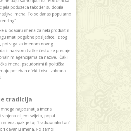
se ne daju samo ljudima. Potrošačka
i cijela poduzeća također su dobila
atljiva imena. To se danas popularno
rending“
e u odabiru imena za neki produkt ili
ogu imati pogubne posljedice. Iz tog
a, potraga za imenom novog
da ili nazivom tvrtke često se predaje
onalnim agencijama za nazive. Čak i
čka imena, pseudonimi ili politička
maju poseban efekt i nisu izabrana
o
je tradicija
u mnoga najpoznatija imena
tranjena diljem svijeta, poput
ih imena, ipak je taj "tradicionalni ton"
 pri davanju imena. Po samoj