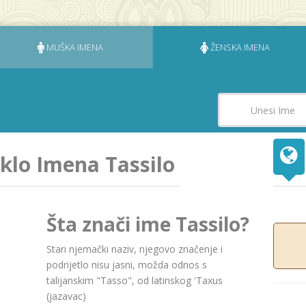
MUŠKA IMENA
ŽENSKA IMENA
eklo Imena Tassilo
Šta znači ime Tassilo?
Stari njemački naziv, njegovo značenje i
podrijetlo nisu jasni, možda odnos s
talijanskim "Tasso", od latinskog 'Taxus
(jazavac)