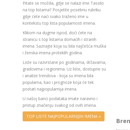
Pitate se možda, gdje se nalazi ime Tassilo
na top listama? Posjetite posebnu rubriku
gdje ćete naći svako traženo ime u
kontekstu top lista popularnosti imena.
Klikom na dugme ispod, doći ćete na
stranicu s top listama domaćih i stranih
imena. Saznajte koja su bila najčešća muška
i ženska imena proteklih godina.
Liste su razvrstane po godinama, državama,
gradovima i regionima. Uz liste, dostupne su
i analize trendova - koja su imena bila
popularna, kao i prognoze koja će tek
postati najpopularnija imena.
U našoj banci podataka imate naravno i
pristup značenju svakog od ovih imena.
TOP LISTE NAJPOPULARNIJIH IMENA »
Bren