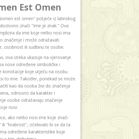
men Est Omen
Nomen est omen" potječe iz latinskog
i doslovno znači "Ime je znak." Ova
implicira da ime koje netko nosi ima
o značenje i može odražavati
r, osobnost ili sudbinu te osobe.
i, ova izreka ukazuje na vjerovanje
na nose određene simboličke i
e konotacije koje utječu na osobu
osi to ime. Također, ponekad se može
čiti kao da osoba živi do značenja
ena, odnosno da karakter i
anje osobe odražavaju značenje
oje nosi.
ice, ako netko nosi ime koje znači
 ili "hrabrost", očekivalo bi se da ta
ma određene karakteristike koje
u s tim atributima.