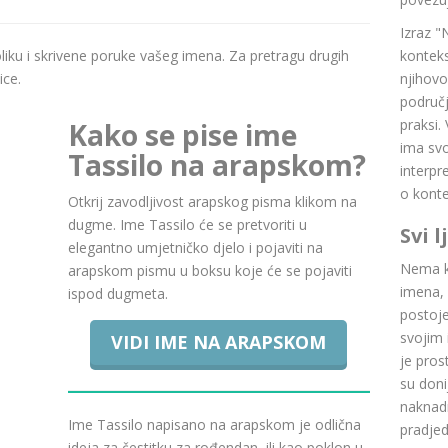
Izraz "
boliku i skrivene poruke vašeg imena. Za pretragu drugih
konteks
ice.
njihovo
područj
praksi.
Kako se pise ime
ima svoj
Tassilo na arapskom?
interpr
o konte
Otkrij zavodljivost arapskog pisma klikom na
dugme. Ime Tassilo će se pretvoriti u
Svi 
elegantno umjetničko djelo i pojaviti na
Nema ku
arapskom pismu u boksu koje će se pojaviti
imena, 
ispod dugmeta.
postoje.
svojim 
VIDI IME NA ARAPSKOM
je pros
su doni
naknadn
Ime Tassilo napisano na arapskom je odlična
pradje
ideja za čestitku za rođendan, ili kao poklon u