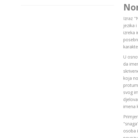
No
Izraz "
jezika 
izreka 
posebn
karakte
U osnov
da ime
skriven
koja n
protuma
svog im
djelov
imena k
Primjer
"snaga"
osoba i
povezuj