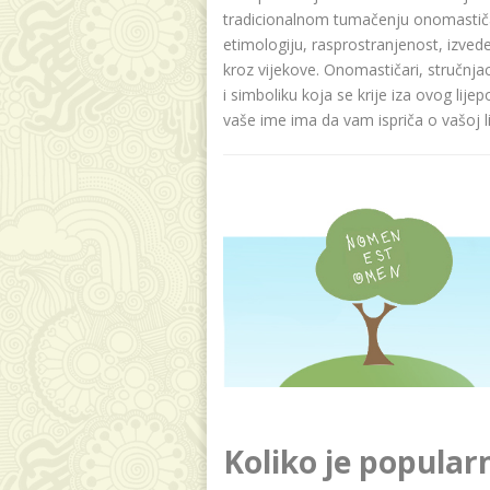
tradicionalnom tumačenju onomastičar
etimologiju, rasprostranjenost, izvede
kroz vijekove. Onomastičari, stručnja
i simboliku koja se krije iza ovog lije
vaše ime ima da vam ispriča o vašoj lič
Koliko je popular