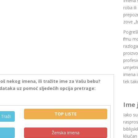
Imena 
roba il
prepozn
zove „b
Pogrešk
firmu m
razlog
proizvo
profesi
umjetni
imena i
još nekog imena, ili tražite ime za Vašu bebu?
tek tak
dataka uz pomoć sljedećih opcija pretrage:
Ime 
TOP LISTE
Iako s
Traži
raspros
biblijsk
Ženska imena
ključan