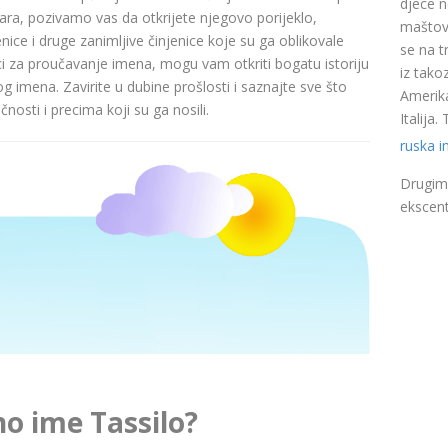
djece n
a, pozivamo vas da otkrijete njegovo porijeklo,
maštovi
nice i druge zanimljive činjenice koje su ga oblikovale
se na t
ci za proučavanje imena, mogu vam otkriti bogatu istoriju
iz takoz
pog imena. Zavirite u dubine prošlosti i saznajte sve što
Amerika
nosti i precima koji su ga nosili.
Italija
ruska 
Drugim 
ekscent
no ime Tassilo?