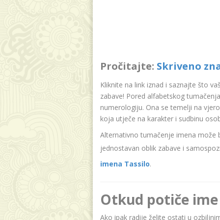
Pročitajte:
Skriveno zn
Kliknite na link iznad i saznajte što v
zabave! Pored alfabetskog tumačenja 
numerologiju. Ona se temelji na vjer
koja utječe na karakter i sudbinu oso
Alternativno tumačenje imena može bit
jednostavan oblik zabave i samospozn
imena Tassilo
.
Otkud potiče ime 
Ako ipak radije želite ostati u ozbiljn