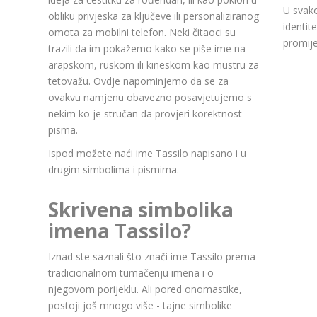
U svako
obliku privjeska za ključeve ili personaliziranog
identit
omota za mobilni telefon. Neki čitaoci su
promije
trazili da im pokažemo kako se piše ime na
arapskom, ruskom ili kineskom kao mustru za
tetovažu. Ovdje napominjemo da se za
ovakvu namjenu obavezno posavjetujemo s
nekim ko je stručan da provjeri korektnost
pisma.
Ispod možete naći ime Tassilo napisano i u
drugim simbolima i pismima.
Skrivena simbolika
imena Tassilo?
Iznad ste saznali što znači ime Tassilo prema
tradicionalnom tumačenju imena i o
njegovom porijeklu. Ali pored onomastike,
postoji još mnogo više - tajne simbolike