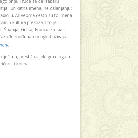
ego prije. Trude se da izaberu
tija i unikatna imena, ne oslanjahjući
radiciju. Ali veoma često su to imena
vanih kultura prestiža. I to je
, Španija, Grčka, Francuska pa i
. Takođe međunaroni ugled uživaju i
imena
.
riječima, prestiž uvijek igra ulogu u
ričnosti imena.