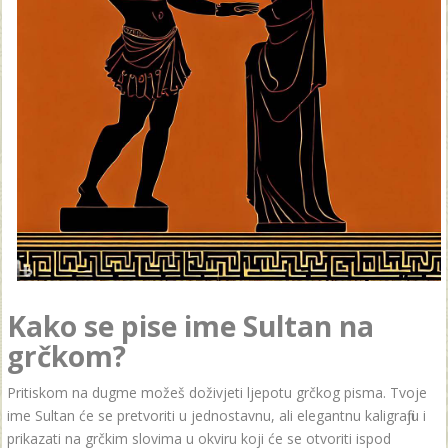
Kako se pise ime Sultan na
grčkom?
Pritiskom na dugme možeš doživjeti ljepotu grčkog pisma. Tvoje
ime Sultan će se pretvoriti u jednostavnu, ali elegantnu kaligrafiju i
prikazati na grčkim slovima u okviru koji će se otvoriti ispod