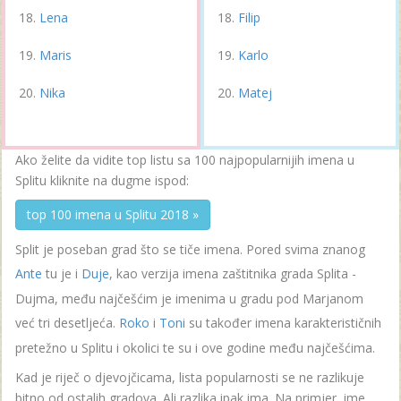
Lena
Filip
Maris
Karlo
Nika
Matej
Ako želite da vidite top listu sa 100 najpopularnijih imena u
Splitu kliknite na dugme ispod:
top 100 imena u Splitu 2018 »
Split je poseban grad što se tiče imena. Pored svima znanog
Ante
tu je i
Duje
, kao verzija imena zaštitnika grada Splita -
Dujma, među najčešćim je imenima u gradu pod Marjanom
već tri desetljeća.
Roko
i
Toni
su također imena karakterističnih
pretežno u Splitu i okolici te su i ove godine među najčešćima.
Kad je riječ o djevojčicama, lista popularnosti se ne razlikuje
bitno od ostalih gradova. Ali razlika ipak ima. Na primjer, ime