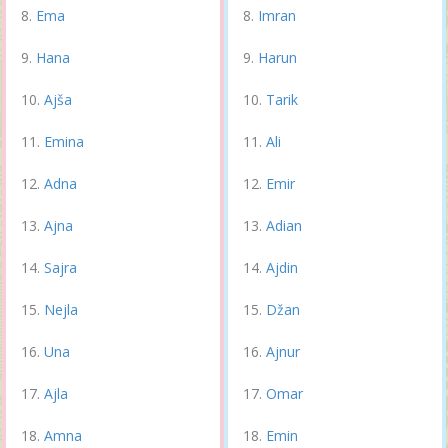
Ema
Imran
Hana
Harun
Ajša
Tarik
Emina
Ali
Adna
Emir
Ajna
Adian
Sajra
Ajdin
Nejla
Džan
Una
Ajnur
Ajla
Omar
Amna
Emin