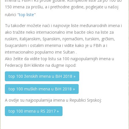
imena iz FBiH i RS prošle godine. Kompletne liste za po 100 do
150 imena za prošlu, a i prethodne godine, poglejate u našoj
rubrici "
top liste
"
Tu također možete naći i najnovije liste međunarodnih imena i
ako tražite neko internacionalno ime bacite oko na liste za
ruskim, italijanskim, španskim, njemačkim, turskim, grčkim,
švajcarskim i ostalim imenima i vidite kako je u FBih a i
internacionalno popularno ime Sultan .
Ako želite da vidite top listu sa 100 najpopularnijih imena u
Federaciji BiH kliknite na dugme ispod:
top 100 ženskih imena u BiH 2018 »
top 100 muških imena u BiH 2018 »
A ovdje su najpopularnija imena u Republici Srpskoj:
top 100 imena u RS 2017 »