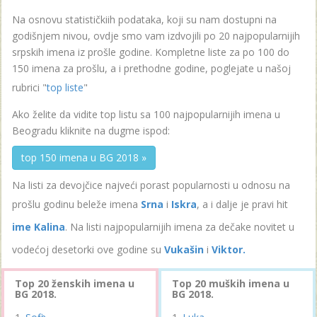
Na osnovu statističkiih podataka, koji su nam dostupni na
godišnjem nivou, ovdje smo vam izdvojili po 20 najpopularnijih
srpskih imena iz prošle godine. Kompletne liste za po 100 do
150 imena za prošlu, a i prethodne godine, poglejate u našoj
rubrici "
top liste
"
Ako želite da vidite top listu sa 100 najpopularnijih imena u
Beogradu kliknite na dugme ispod:
top 150 imena u BG 2018 »
Na listi za devojčice najveći porast popularnosti u odnosu na
prošlu godinu beleže imena
Srna
i
Iskra
, a i dalje je pravi hit
ime Kalina
. Na listi najpopularnijih imena za dečake novitet u
vodećoj desetorki ove godine su
Vukašin
i
Viktor.
Top 20 ženskih imena u
Top 20 muških imena u
BG 2018.
BG 2018.