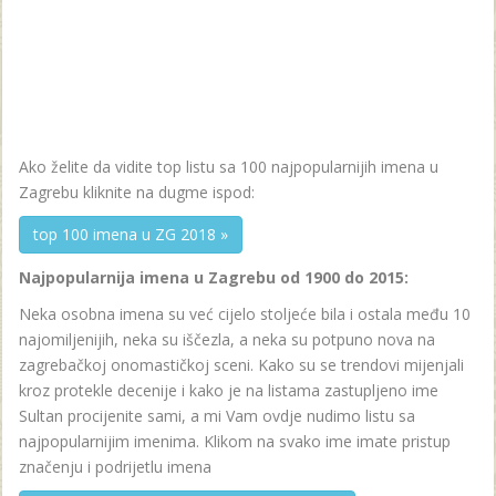
Ako želite da vidite top listu sa 100 najpopularnijih imena u
Zagrebu kliknite na dugme ispod:
top 100 imena u ZG 2018 »
Najpopularnija imena u Zagrebu od 1900 do 2015:
Neka osobna imena su već cijelo stoljeće bila i ostala među 10
najomiljenijih, neka su iščezla, a neka su potpuno nova na
zagrebačkoj onomastičkoj sceni. Kako su se trendovi mijenjali
kroz protekle decenije i kako je na listama zastupljeno ime
Sultan procijenite sami, a mi Vam ovdje nudimo listu sa
najpopularnijim imenima. Klikom na svako ime imate pristup
značenju i podrijetlu imena