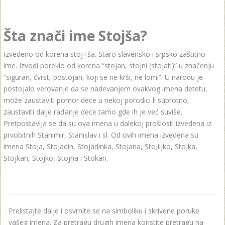
Šta znači ime Stojša?
Izvedeno od korenа stoj+šа. Staro slavensko i srpsko zaštitno
ime. Izvodi poreklo od korena “stojan, stojni (stojati)” u značenju
“siguran, čvrst, postojan, koji se ne krši, ne lomi”. U narodu je
postojalo verovanje da se nadevanjem ovakvog imena detetu,
može zaustaviti pomor dece u nekoj porodici li suprotno,
zaustaviti dalje rađanje dece tamo gde ih je već suviše.
Pretpostavlja se da su ova imena u dalekoj prošlosti izvedena iz
prvobitnih Stanimir, Stanislav i sl. Od ovih imena izvedena su
imena Stoja, Stojadin, Stojadinka, Stojana, Stojiljko, Stojka,
Stojkan, Stojko, Stojna i Stokan.
Prelistajte dalje i osvrnite se na simboliku i skrivene poruke
vašeg imena. Za pretragu drugih imena koristite pretragu na