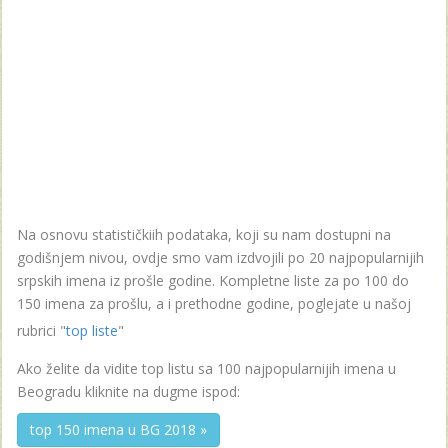
Na osnovu statističkiih podataka, koji su nam dostupni na
godišnjem nivou, ovdje smo vam izdvojili po 20 najpopularnijih
srpskih imena iz prošle godine. Kompletne liste za po 100 do
150 imena za prošlu, a i prethodne godine, poglejate u našoj
rubrici "
top liste
"
Ako želite da vidite top listu sa 100 najpopularnijih imena u
Beogradu kliknite na dugme ispod:
top 150 imena u BG 2018 »