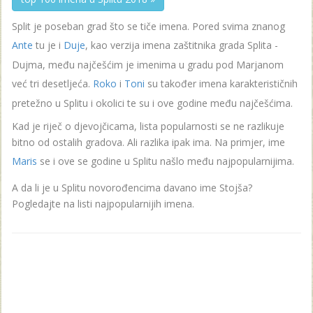
Split je poseban grad što se tiče imena. Pored svima znanog
Ante
tu je i
Duje
, kao verzija imena zaštitnika grada Splita -
Dujma, među najčešćim je imenima u gradu pod Marjanom
već tri desetljeća.
Roko
i
Toni
su također imena karakterističnih
pretežno u Splitu i okolici te su i ove godine među najčešćima.
Kad je riječ o djevojčicama, lista popularnosti se ne razlikuje
bitno od ostalih gradova. Ali razlika ipak ima. Na primjer, ime
Maris
se i ove se godine u Splitu našlo među najpopularnijima.
A da li je u Splitu novorođencima davano ime Stojša?
Pogledajte na listi najpopularnijih imena.