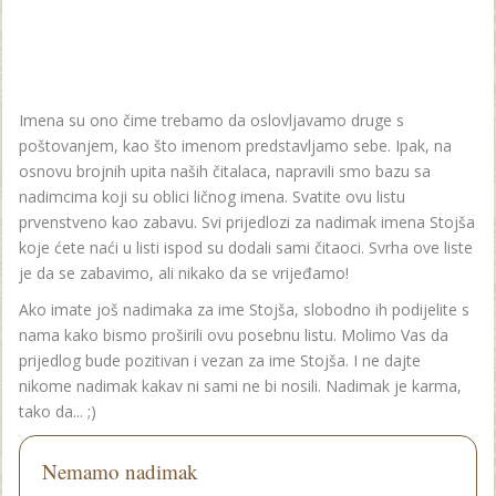
Imena su ono čime trebamo da oslovljavamo druge s
poštovanjem, kao što imenom predstavljamo sebe. Ipak, na
osnovu brojnih upita naših čitalaca, napravili smo bazu sa
nadimcima koji su oblici ličnog imena. Svatite ovu listu
prvenstveno kao zabavu. Svi prijedlozi za nadimak imena Stojša
koje ćete naći u listi ispod su dodali sami čitaoci. Svrha ove liste
je da se zabavimo, ali nikako da se vrijeđamo!
Ako imate još nadimaka za ime Stojša, slobodno ih podijelite s
nama kako bismo proširili ovu posebnu listu. Molimo Vas da
prijedlog bude pozitivan i vezan za ime Stojša. I ne dajte
nikome nadimak kakav ni sami ne bi nosili. Nadimak je karma,
tako da... ;)
Nemamo nadimak