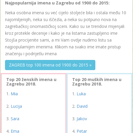
Najpopularnija imena u Zagrebu od 1900 do 2015:
Neka osobna imena su već cijelo stoljeće bila i ostala među 10
najomiljenijih, neka su iščezla, a neka su potpuno nova na
zagrebačkoj onomastičkoj sceni. Kako su se trendovi mijenjali
kroz protekle decenije i kako je na listama zastupljeno ime
Stojša procijenite sami, a mi Vam ovdje nudimo listu sa
najpopularnijim imenima. Klikom na svako ime imate pristup
značenju i podrijetlu imena
ZAGREB top 100 imena od 1900 do 2015 »
Top 20 ženskih imena u
Top 20 muških imena u
Zagrebu 2018.
Zagrebu 2018.
Mia
Luka
Lucija
David
Sara
Jakov
Ema
Petar