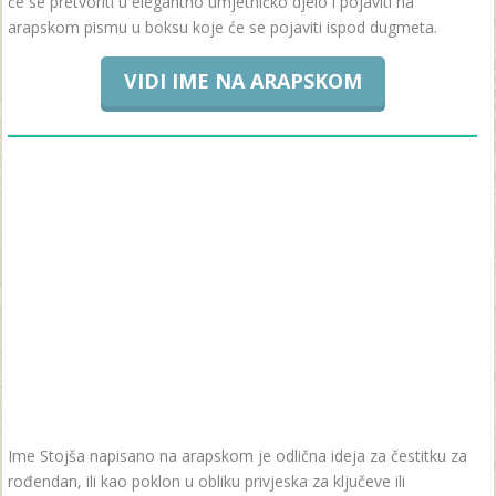
će se pretvoriti u elegantno umjetničko djelo i pojaviti na
arapskom pismu u boksu koje će se pojaviti ispod dugmeta.
VIDI IME NA ARAPSKOM
Ime Stojša napisano na arapskom je odlična ideja za čestitku za
rođendan, ili kao poklon u obliku privjeska za ključeve ili