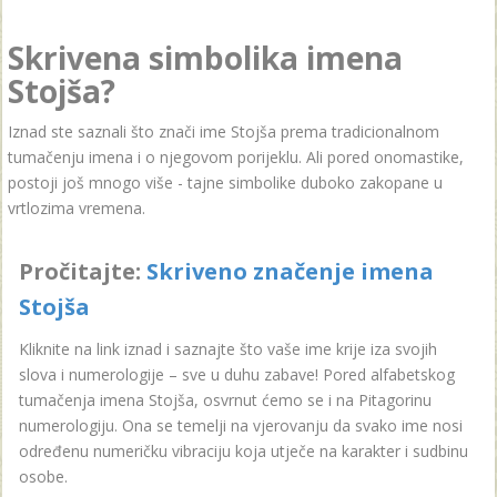
Skrivena simbolika imena
Stojša?
Iznad ste saznali što znači ime Stojša prema tradicionalnom
tumačenju imena i o njegovom porijeklu. Ali pored onomastike,
postoji još mnogo više - tajne simbolike duboko zakopane u
vrtlozima vremena.
Pročitajte:
Skriveno značenje imena
Stojša
Kliknite na link iznad i saznajte što vaše ime krije iza svojih
slova i numerologije – sve u duhu zabave! Pored alfabetskog
tumačenja imena Stojša, osvrnut ćemo se i na Pitagorinu
numerologiju. Ona se temelji na vjerovanju da svako ime nosi
određenu numeričku vibraciju koja utječe na karakter i sudbinu
osobe.