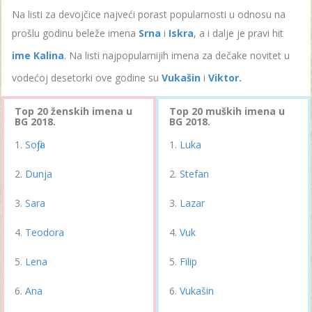
Na listi za devojčice najveći porast popularnosti u odnosu na
prošlu godinu beleže imena
Srna
i
Iskra
, a i dalje je pravi hit
ime Kalina
. Na listi najpopularnijih imena za dečake novitet u
vodećoj desetorki ove godine su
Vukašin
i
Viktor.
Top 20 ženskih imena u
Top 20 muških imena u
BG 2018.
BG 2018.
Sofija
Luka
Dunja
Stefan
Sara
Lazar
Teodora
Vuk
Lena
Filip
Ana
Vukašin