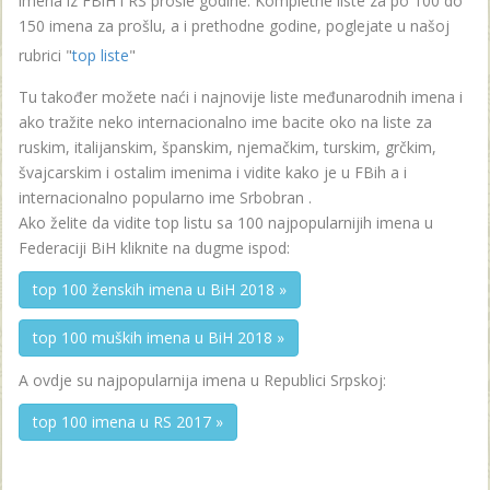
imena iz FBiH i RS prošle godine. Kompletne liste za po 100 do
150 imena za prošlu, a i prethodne godine, poglejate u našoj
rubrici "
top liste
"
Tu također možete naći i najnovije liste međunarodnih imena i
ako tražite neko internacionalno ime bacite oko na liste za
ruskim, italijanskim, španskim, njemačkim, turskim, grčkim,
švajcarskim i ostalim imenima i vidite kako je u FBih a i
internacionalno popularno ime Srbobran .
Ako želite da vidite top listu sa 100 najpopularnijih imena u
Federaciji BiH kliknite na dugme ispod:
top 100 ženskih imena u BiH 2018 »
top 100 muških imena u BiH 2018 »
A ovdje su najpopularnija imena u Republici Srpskoj:
top 100 imena u RS 2017 »