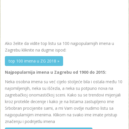
Ako želite da vidite top listu sa 100 najpopularnijih imena u
Zagrebu kliknite na dugme ispod:
top 100 imena u ZG 2018 »
Najpopularnija imena u Zagrebu od 1900 do 2015:
Neka osobna imena su već cijelo stoljeće bila i ostala među 10
najomiljenijih, neka su iščezla, a neka su potpuno nova na
zagrebačkoj onomastičkoj sceni. Kako su se trendovi mijenjali
kroz protekle decenije i kako je na listama zastupljeno ime
Srbobran procijenite sami, a mi Vam ovdje nudimo listu sa
najpopularnijim imenima. Klikom na svako ime imate pristup
značenju i podrijetlu imena