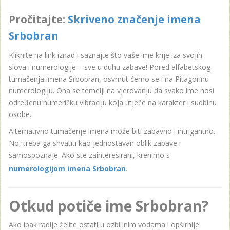
Pročitajte:
Skriveno značenje imena
Srbobran
Kliknite na link iznad i saznajte što vaše ime krije iza svojih
slova i numerologije – sve u duhu zabave! Pored alfabetskog
tumačenja imena Srbobran, osvrnut ćemo se i na Pitagorinu
numerologiju. Ona se temelji na vjerovanju da svako ime nosi
određenu numeričku vibraciju koja utječe na karakter i sudbinu
osobe.
Alternativno tumačenje imena može biti zabavno i intrigantno.
No, treba ga shvatiti kao jednostavan oblik zabave i
samospoznaje. Ako ste zainteresirani, krenimo s
numerologijom imena Srbobran
.
Otkud potiče ime Srbobran?
Ako ipak radije želite ostati u ozbiljnim vodama i opširnije