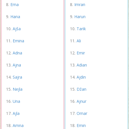
Ema
Imran
Hana
Harun
Ajša
Tarik
Emina
Ali
Adna
Emir
Ajna
Adian
Sajra
Ajdin
Nejla
Džan
Una
Ajnur
Ajla
Omar
Amna
Emin