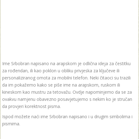
Ime Srbobran napisano na arapskom je odlična ideja za čestitku
za rođendan, ili kao poklon u obliku privjeska za ključeve ili
personaliziranog omota za mobilni telefon. Neki čitaoci su trazili
da im pokažemo kako se piše ime na arapskom, ruskom ili
kineskom kao mustru za tetovažu. Ovdje napominjemo da se za
ovakvu namjenu obavezno posavjetujemo s nekim ko je stručan
da provjeri korektnost pisma.
Ispod možete naći ime Srbobran napisano i u drugim simbolima i
pismima.