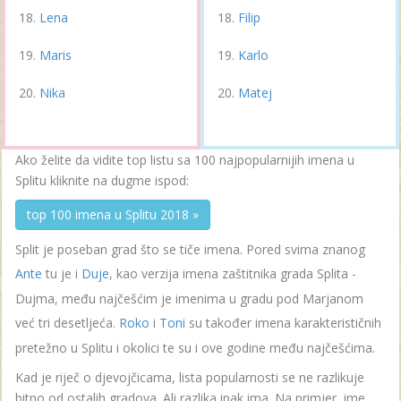
Lena
Filip
Maris
Karlo
Nika
Matej
Ako želite da vidite top listu sa 100 najpopularnijih imena u
Splitu kliknite na dugme ispod:
top 100 imena u Splitu 2018 »
Split je poseban grad što se tiče imena. Pored svima znanog
Ante
tu je i
Duje
, kao verzija imena zaštitnika grada Splita -
Dujma, među najčešćim je imenima u gradu pod Marjanom
već tri desetljeća.
Roko
i
Toni
su također imena karakterističnih
pretežno u Splitu i okolici te su i ove godine među najčešćima.
Kad je riječ o djevojčicama, lista popularnosti se ne razlikuje
bitno od ostalih gradova. Ali razlika ipak ima. Na primjer, ime