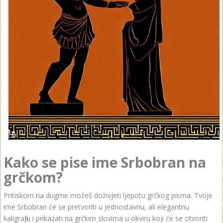
Kako se pise ime Srbobran na
grčkom?
Pritiskom na dugme možeš doživjeti ljepotu grčkog pisma. Tvoje
ime Srbobran će se pretvoriti u jednostavnu, ali elegantnu
kaligrafiju i prikazati na grčkim slovima u okviru koji će se otvoriti