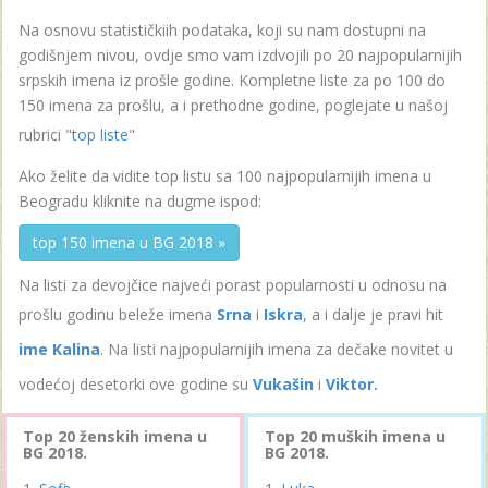
Na osnovu statističkiih podataka, koji su nam dostupni na
godišnjem nivou, ovdje smo vam izdvojili po 20 najpopularnijih
srpskih imena iz prošle godine. Kompletne liste za po 100 do
150 imena za prošlu, a i prethodne godine, poglejate u našoj
rubrici "
top liste
"
Ako želite da vidite top listu sa 100 najpopularnijih imena u
Beogradu kliknite na dugme ispod:
top 150 imena u BG 2018 »
Na listi za devojčice najveći porast popularnosti u odnosu na
prošlu godinu beleže imena
Srna
i
Iskra
, a i dalje je pravi hit
ime Kalina
. Na listi najpopularnijih imena za dečake novitet u
vodećoj desetorki ove godine su
Vukašin
i
Viktor.
Top 20 ženskih imena u
Top 20 muških imena u
BG 2018.
BG 2018.