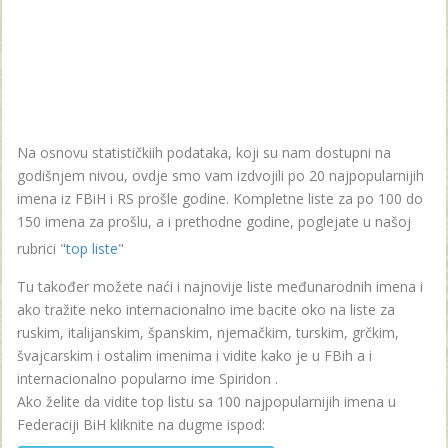
Na osnovu statističkiih podataka, koji su nam dostupni na
godišnjem nivou, ovdje smo vam izdvojili po 20 najpopularnijih
imena iz FBiH i RS prošle godine. Kompletne liste za po 100 do
150 imena za prošlu, a i prethodne godine, poglejate u našoj
rubrici "
top liste
"
Tu također možete naći i najnovije liste međunarodnih imena i
ako tražite neko internacionalno ime bacite oko na liste za
ruskim, italijanskim, španskim, njemačkim, turskim, grčkim,
švajcarskim i ostalim imenima i vidite kako je u FBih a i
internacionalno popularno ime Spiridon .
Ako želite da vidite top listu sa 100 najpopularnijih imena u
Federaciji BiH kliknite na dugme ispod: