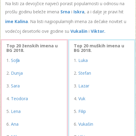
Na listi za devojčice najveći porast popularnosti u odnosu na
prošlu godinu beleže imena
Srna
i
Iskra
, a i dalje je pravi hit
ime Kalina
. Na listi najpopularnijih imena za dečake novitet u
vodećoj desetorki ove godine su
Vukašin
i
Viktor.
Top 20 ženskih imena u
Top 20 muških imena u
BG 2018.
BG 2018.
Sofija
Luka
Dunja
Stefan
Sara
Lazar
Teodora
Vuk
Lena
Filip
Ana
Vukašin