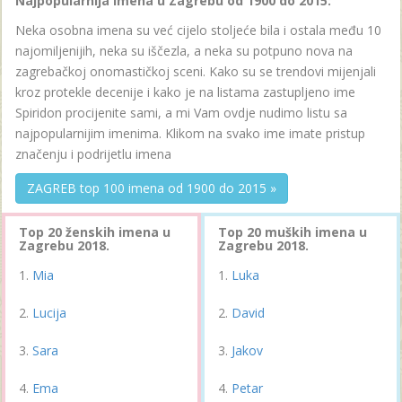
Najpopularnija imena u Zagrebu od 1900 do 2015:
Neka osobna imena su već cijelo stoljeće bila i ostala među 10
najomiljenijih, neka su iščezla, a neka su potpuno nova na
zagrebačkoj onomastičkoj sceni. Kako su se trendovi mijenjali
kroz protekle decenije i kako je na listama zastupljeno ime
Spiridon procijenite sami, a mi Vam ovdje nudimo listu sa
najpopularnijim imenima. Klikom na svako ime imate pristup
značenju i podrijetlu imena
ZAGREB top 100 imena od 1900 do 2015 »
Top 20 ženskih imena u
Top 20 muških imena u
Zagrebu 2018.
Zagrebu 2018.
Mia
Luka
Lucija
David
Sara
Jakov
Ema
Petar