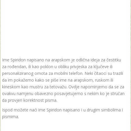
Ime Spiridon napisano na arapskom je odlična ideja za čestitku
za rođendan, ili kao poklon u obliku privjeska za ključeve ili
personaliziranog omota za mobilni telefon. Neki čitaoci su trazili
da im pokažemo kako se piše ime na arapskom, ruskom ili
kineskom kao mustru za tetovažu. Ovdje napominjemo da se za
ovakvu namjenu obavezno posavjetujemo s nekim ko je stručan
da provjeri korektnost pisma.
Ispod možete naći ime Spiridon napisano i u drugim simbolima i
pismima.