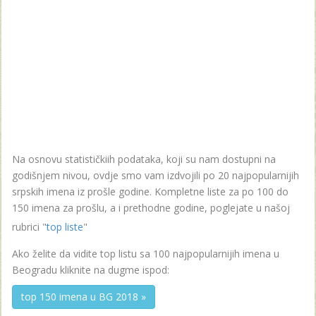
Na osnovu statističkiih podataka, koji su nam dostupni na
godišnjem nivou, ovdje smo vam izdvojili po 20 najpopularnijih
srpskih imena iz prošle godine. Kompletne liste za po 100 do
150 imena za prošlu, a i prethodne godine, poglejate u našoj
rubrici "
top liste
"
Ako želite da vidite top listu sa 100 najpopularnijih imena u
Beogradu kliknite na dugme ispod:
top 150 imena u BG 2018 »