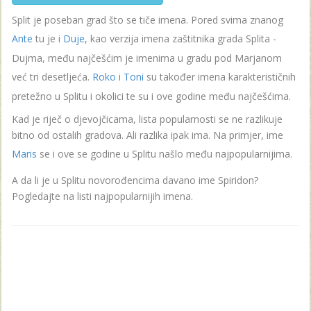
Split je poseban grad što se tiče imena. Pored svima znanog
Ante
tu je i
Duje
, kao verzija imena zaštitnika grada Splita -
Dujma, među najčešćim je imenima u gradu pod Marjanom
već tri desetljeća.
Roko
i
Toni
su također imena karakterističnih
pretežno u Splitu i okolici te su i ove godine među najčešćima.
Kad je riječ o djevojčicama, lista popularnosti se ne razlikuje
bitno od ostalih gradova. Ali razlika ipak ima. Na primjer, ime
Maris
se i ove se godine u Splitu našlo među najpopularnijima.
A da li je u Splitu novorođencima davano ime Spiridon?
Pogledajte na listi najpopularnijih imena.