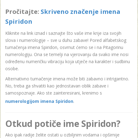
Pročitajte:
Skriveno značenje imena
Spiridon
Kliknite na link iznad i saznajte što vaše ime krije iza svojih
slova i numerologije – sve u duhu zabave! Pored alfabetskog
tumačenja imena Spiridon, osvrnut ćemo se i na Pitagorinu
numerologiju. Ona se temelji na vjerovanju da svako ime nosi
određenu numeričku vibraciju koja utječe na karakter i sudbinu
osobe.
Alternativno tumačenje imena može biti zabavno i intrigantno.
No, treba ga shvatiti kao jednostavan oblik zabave i
samospoznaje. Ako ste zainteresirani, krenimo s
numerologijom imena Spiridon
.
Otkud potiče ime Spiridon?
Ako ipak radije želite ostati u ozbiljnim vodama i opširnije