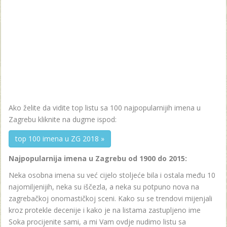
Ako želite da vidite top listu sa 100 najpopularnijih imena u
Zagrebu kliknite na dugme ispod:
top 100 imena u ZG 2018 »
Najpopularnija imena u Zagrebu od 1900 do 2015:
Neka osobna imena su već cijelo stoljeće bila i ostala među 10
najomiljenijih, neka su iščezla, a neka su potpuno nova na
zagrebačkoj onomastičkoj sceni. Kako su se trendovi mijenjali
kroz protekle decenije i kako je na listama zastupljeno ime
Soka procijenite sami, a mi Vam ovdje nudimo listu sa