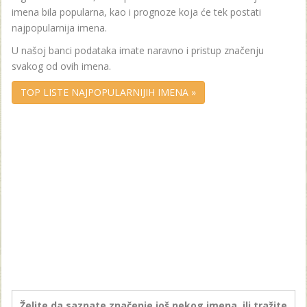
imena bila popularna, kao i prognoze koja će tek postati
najpopularnija imena.
U našoj banci podataka imate naravno i pristup značenju
svakog od ovih imena.
TOP LISTE NAJPOPULARNIJIH IMENA »
Želite da saznate značenje još nekog imena, ili tražite