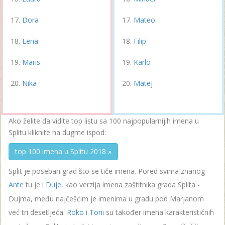
Dora
Mateo
Lena
Filip
Maris
Karlo
Nika
Matej
Ako želite da vidite top listu sa 100 najpopularnijih imena u
Splitu kliknite na dugme ispod:
top 100 imena u Splitu 2018 »
Split je poseban grad što se tiče imena. Pored svima znanog
Ante
tu je i
Duje
, kao verzija imena zaštitnika grada Splita -
Dujma, među najčešćim je imenima u gradu pod Marjanom
već tri desetljeća.
Roko
i
Toni
su također imena karakterističnih