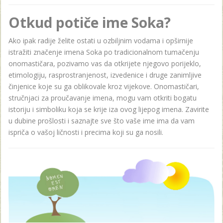
Otkud potiče ime Soka?
Ako ipak radije želite ostati u ozbiljnim vodama i opširnije
istražiti značenje imena Soka po tradicionalnom tumačenju
onomastičara, pozivamo vas da otkrijete njegovo porijeklo,
etimologiju, rasprostranjenost, izvedenice i druge zanimljive
činjenice koje su ga oblikovale kroz vijekove. Onomastičari,
stručnjaci za proučavanje imena, mogu vam otkriti bogatu
istoriju i simboliku koja se krije iza ovog lijepog imena. Zavirite
u dubine prošlosti i saznajte sve što vaše ime ima da vam
ispriča o vašoj ličnosti i precima koji su ga nosili.