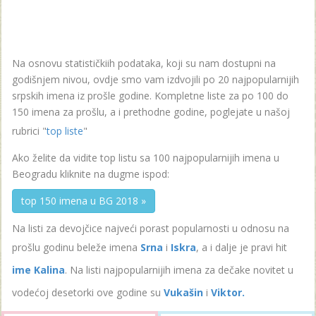
Na osnovu statističkiih podataka, koji su nam dostupni na
godišnjem nivou, ovdje smo vam izdvojili po 20 najpopularnijih
srpskih imena iz prošle godine. Kompletne liste za po 100 do
150 imena za prošlu, a i prethodne godine, poglejate u našoj
rubrici "
top liste
"
Ako želite da vidite top listu sa 100 najpopularnijih imena u
Beogradu kliknite na dugme ispod:
top 150 imena u BG 2018 »
Na listi za devojčice najveći porast popularnosti u odnosu na
prošlu godinu beleže imena
Srna
i
Iskra
, a i dalje je pravi hit
ime Kalina
. Na listi najpopularnijih imena za dečake novitet u
vodećoj desetorki ove godine su
Vukašin
i
Viktor.