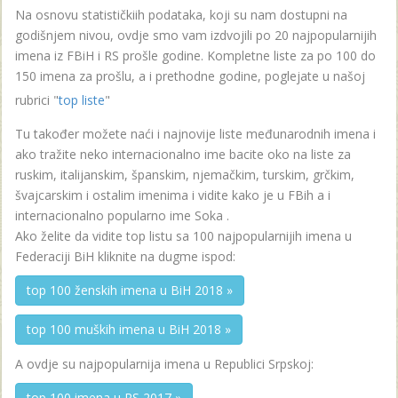
Na osnovu statističkiih podataka, koji su nam dostupni na
godišnjem nivou, ovdje smo vam izdvojili po 20 najpopularnijih
imena iz FBiH i RS prošle godine. Kompletne liste za po 100 do
150 imena za prošlu, a i prethodne godine, poglejate u našoj
rubrici "
top liste
"
Tu također možete naći i najnovije liste međunarodnih imena i
ako tražite neko internacionalno ime bacite oko na liste za
ruskim, italijanskim, španskim, njemačkim, turskim, grčkim,
švajcarskim i ostalim imenima i vidite kako je u FBih a i
internacionalno popularno ime Soka .
Ako želite da vidite top listu sa 100 najpopularnijih imena u
Federaciji BiH kliknite na dugme ispod:
top 100 ženskih imena u BiH 2018 »
top 100 muških imena u BiH 2018 »
A ovdje su najpopularnija imena u Republici Srpskoj:
top 100 imena u RS 2017 »