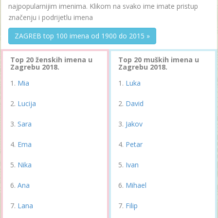
najpopularnijim imenima. Klikom na svako ime imate pristup
značenju i podrijetlu imena
ZAGREB top 100 imena od 1900 do 2015 »
Top 20 ženskih imena u
Top 20 muških imena u
Zagrebu 2018.
Zagrebu 2018.
Mia
Luka
Lucija
David
Sara
Jakov
Ema
Petar
Nika
Ivan
Ana
Mihael
Lana
Filip