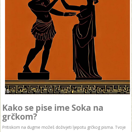
Kako se pise ime Soka na
grčkom?
Pritiskom na dugme možeš doživjeti ljepotu grčkog pisma. Tvoje