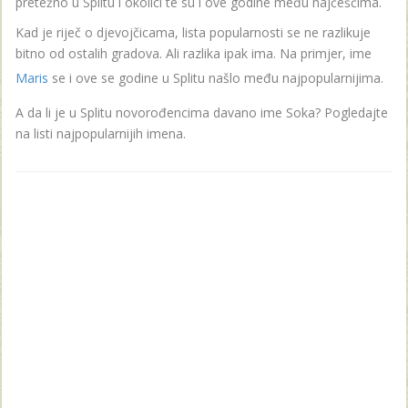
pretežno u Splitu i okolici te su i ove godine među najčešćima.
Kad je riječ o djevojčicama, lista popularnosti se ne razlikuje
bitno od ostalih gradova. Ali razlika ipak ima. Na primjer, ime
Maris
se i ove se godine u Splitu našlo među najpopularnijima.
A da li je u Splitu novorođencima davano ime Soka? Pogledajte
na listi najpopularnijih imena.