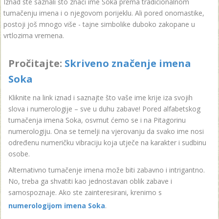
Iznad ste saznali što znači ime Soka prema tradicionalnom
tumačenju imena i o njegovom porijeklu. Ali pored onomastike,
postoji još mnogo više - tajne simbolike duboko zakopane u
vrtlozima vremena.
Pročitajte:
Skriveno značenje imena
Soka
Kliknite na link iznad i saznajte što vaše ime krije iza svojih
slova i numerologije – sve u duhu zabave! Pored alfabetskog
tumačenja imena Soka, osvrnut ćemo se i na Pitagorinu
numerologiju. Ona se temelji na vjerovanju da svako ime nosi
određenu numeričku vibraciju koja utječe na karakter i sudbinu
osobe.
Alternativno tumačenje imena može biti zabavno i intrigantno.
No, treba ga shvatiti kao jednostavan oblik zabave i
samospoznaje. Ako ste zainteresirani, krenimo s
numerologijom imena Soka
.