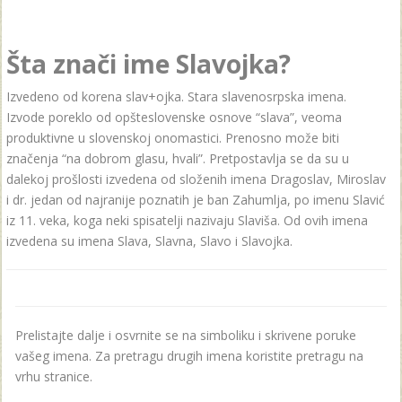
Šta znači ime Slavojka?
Izvedeno od korenа slаv+ojkа. Stara slavenosrpska imena.
Izvode poreklo od opšteslovenske osnove “slava”, veoma
produktivne u slovenskoj onomastici. Prenosno može biti
značenja “na dobrom glasu, hvali”. Pretpostavlja se da su u
dalekoj prošlosti izvedena od složenih imena Dragoslav, Miroslav
i dr. jedan od najranije poznatih je ban Zahumlja, po imenu Slavić
iz 11. veka, koga neki spisatelji nazivaju Slaviša. Od ovih imena
izvedena su imena Slava, Slavna, Slavo i Slavojka.
Prelistajte dalje i osvrnite se na simboliku i skrivene poruke
vašeg imena. Za pretragu drugih imena koristite pretragu na
vrhu stranice.