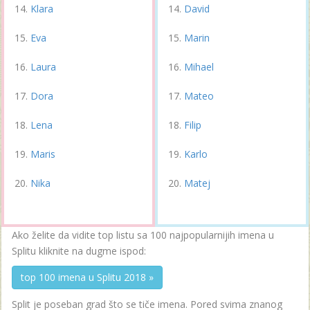
Klara
David
Eva
Marin
Laura
Mihael
Dora
Mateo
Lena
Filip
Maris
Karlo
Nika
Matej
Ako želite da vidite top listu sa 100 najpopularnijih imena u
Splitu kliknite na dugme ispod:
top 100 imena u Splitu 2018 »
Split je poseban grad što se tiče imena. Pored svima znanog