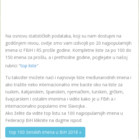
Na osnovu statističkiih podataka, koji su nam dostupni na
godišnjem nivou, ovdje smo vam izdvojili po 20 najpopularnijih
imena iz FBiH i RS prošle godine. Kompletne liste za po 100 do
150 imena za prošlu, a i prethodne godine, poglejate u našoj
rubrici "
top liste
"
Tu također možete naći i najnovije liste međunarodnih imena i
ako tražite neko internacionalno ime bacite oko na liste za
ruskim, italijanskim, španskim, njemačkim, turskim, grčkim,
švajcarskim i ostalim imenima i vidite kako je u FBih a i
internacionalno popularno ime Slavojka .
Ako želite da vidite top listu sa 100 najpopularnijih imena u
Federaciji BiH kliknite na dugme ispod:
top 100 ženskih imena u BiH 2018 »