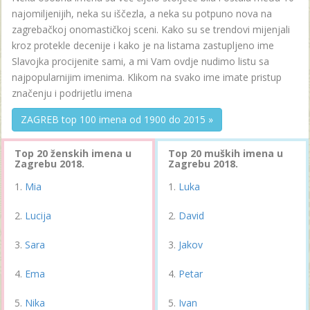
najomiljenijih, neka su iščezla, a neka su potpuno nova na
zagrebačkoj onomastičkoj sceni. Kako su se trendovi mijenjali
kroz protekle decenije i kako je na listama zastupljeno ime
Slavojka procijenite sami, a mi Vam ovdje nudimo listu sa
najpopularnijim imenima. Klikom na svako ime imate pristup
značenju i podrijetlu imena
ZAGREB top 100 imena od 1900 do 2015 »
Top 20 ženskih imena u
Top 20 muških imena u
Zagrebu 2018.
Zagrebu 2018.
Mia
Luka
Lucija
David
Sara
Jakov
Ema
Petar
Nika
Ivan