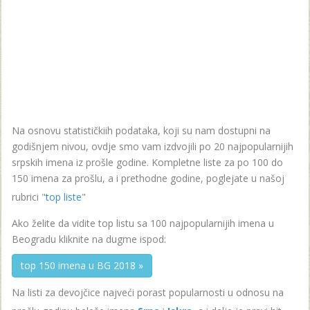
Na osnovu statističkiih podataka, koji su nam dostupni na
godišnjem nivou, ovdje smo vam izdvojili po 20 najpopularnijih
srpskih imena iz prošle godine. Kompletne liste za po 100 do
150 imena za prošlu, a i prethodne godine, poglejate u našoj
rubrici "
top liste
"
Ako želite da vidite top listu sa 100 najpopularnijih imena u
Beogradu kliknite na dugme ispod:
top 150 imena u BG 2018 »
Na listi za devojčice najveći porast popularnosti u odnosu na