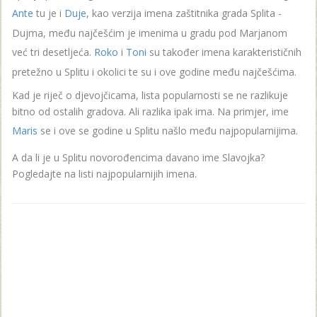
Ante
tu je i
Duje
, kao verzija imena zaštitnika grada Splita -
Dujma, među najčešćim je imenima u gradu pod Marjanom
već tri desetljeća.
Roko
i
Toni
su također imena karakterističnih
pretežno u Splitu i okolici te su i ove godine među najčešćima.
Kad je riječ o djevojčicama, lista popularnosti se ne razlikuje
bitno od ostalih gradova. Ali razlika ipak ima. Na primjer, ime
Maris
se i ove se godine u Splitu našlo među najpopularnijima.
A da li je u Splitu novorođencima davano ime Slavojka?
Pogledajte na listi najpopularnijih imena.