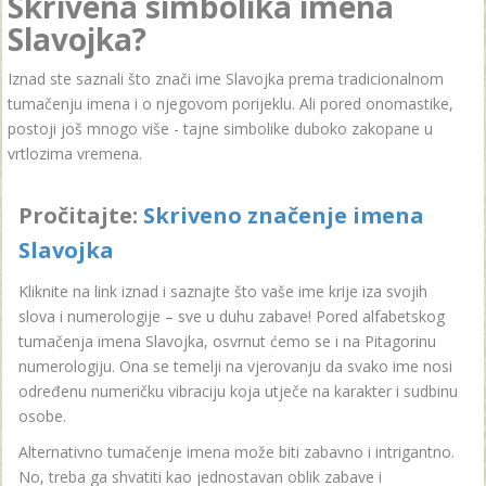
Skrivena simbolika imena
Slavojka?
Iznad ste saznali što znači ime Slavojka prema tradicionalnom
tumačenju imena i o njegovom porijeklu. Ali pored onomastike,
postoji još mnogo više - tajne simbolike duboko zakopane u
vrtlozima vremena.
Pročitajte:
Skriveno značenje imena
Slavojka
Kliknite na link iznad i saznajte što vaše ime krije iza svojih
slova i numerologije – sve u duhu zabave! Pored alfabetskog
tumačenja imena Slavojka, osvrnut ćemo se i na Pitagorinu
numerologiju. Ona se temelji na vjerovanju da svako ime nosi
određenu numeričku vibraciju koja utječe na karakter i sudbinu
osobe.
Alternativno tumačenje imena može biti zabavno i intrigantno.
No, treba ga shvatiti kao jednostavan oblik zabave i