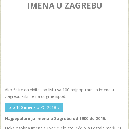
IMENA U ZAGREBU
Ako želite da vidite top listu sa 100 najpopularnijih imena u
Zagrebu kliknite na dugme ispod:
top 100 imena u ZG 2018 »
Najpopularnija imena u Zagrebu od 1900 do 2015:
Neka osobna imena su već cijelo stoljeće bila i ostala među 10