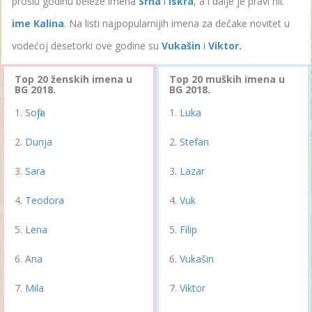
prošlu godinu beleže imena
Srna
i
Iskra
, a i dalje je pravi hit
ime Kalina
. Na listi najpopularnijih imena za dečake novitet u
vodećoj desetorki ove godine su
Vukašin
i
Viktor.
Top 20 ženskih imena u
Top 20 muških imena u
BG 2018.
BG 2018.
Sofija
Luka
Dunja
Stefan
Sara
Lazar
Teodora
Vuk
Lena
Filip
Ana
Vukašin
Mila
Viktor