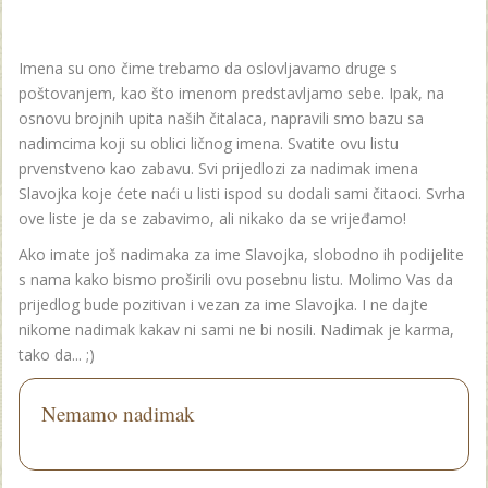
Imena su ono čime trebamo da oslovljavamo druge s
poštovanjem, kao što imenom predstavljamo sebe. Ipak, na
osnovu brojnih upita naših čitalaca, napravili smo bazu sa
nadimcima koji su oblici ličnog imena. Svatite ovu listu
prvenstveno kao zabavu. Svi prijedlozi za nadimak imena
Slavojka koje ćete naći u listi ispod su dodali sami čitaoci. Svrha
ove liste je da se zabavimo, ali nikako da se vrijeđamo!
Ako imate još nadimaka za ime Slavojka, slobodno ih podijelite
s nama kako bismo proširili ovu posebnu listu. Molimo Vas da
prijedlog bude pozitivan i vezan za ime Slavojka. I ne dajte
nikome nadimak kakav ni sami ne bi nosili. Nadimak je karma,
tako da... ;)
Nemamo nadimak