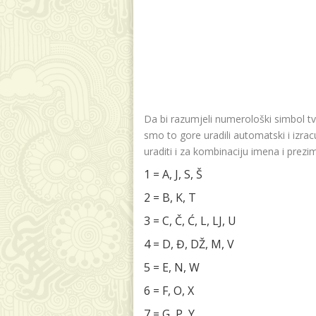
Da bi razumjeli numerološki simbol tv
smo to gore uradili automatski i izr
uraditi i za kombinaciju imena i prezi
1 = A, J, S, Š
2 = B, K, T
3 = C, Č, Ć, L, LJ, U
4 = D, Đ, DŽ, M, V
5 = E, N, W
6 = F, O, X
7 = G, P, Y