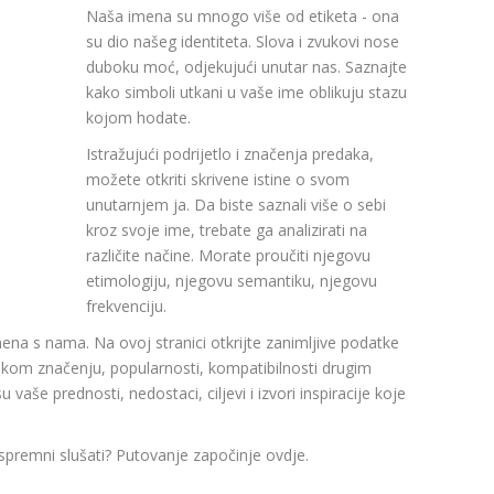
Naša imena su mnogo više od etiketa - ona
su dio našeg identiteta. Slova i zvukovi nose
duboku moć, odjekujući unutar nas. Saznajte
kako simboli utkani u vaše ime oblikuju stazu
kojom hodate.
Istražujući podrijetlo i značenja predaka,
možete otkriti skrivene istine o svom
unutarnjem ja. Da biste saznali više o sebi
kroz svoje ime, trebate ga analizirati na
različite načine. Morate proučiti njegovu
etimologiju, njegovu semantiku, njegovu
frekvenciju.
mena s nama. Na ovoj stranici otkrijte zanimljive podatke
om značenju, popularnosti, kompatibilnosti drugim
aše prednosti, nedostaci, ciljevi i izvori inspiracije koje
 spremni slušati? Putovanje započinje ovdje.