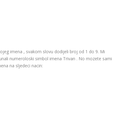
ojeg imena , svakom slovu dodijeli broj od 1 do 9. Mi
acunali numeroloski simbol imena Trivan . No mozete sami
mena na sljedeci nacin: