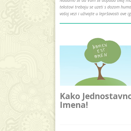
Nadamo se da Vam se dopada ovaj mali 
tekstovi trebaju se uzeti s dozom humo
vašoj vezi i uživajte u lepršavosti ove ig
Kako Jednostavno 
Imena!