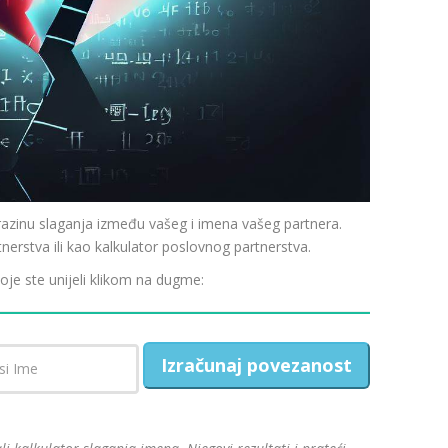
inu slaganja između vašeg i imena vašeg partnera.
tnerstva ili kao kalkulator poslovnog partnerstva.
koje ste unijeli klikom na dugme:
Izračunaj povezanost