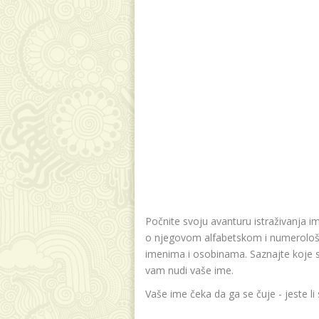
Počnite svoju avanturu istraživanja i
o njegovom alfabetskom i numerološk
imenima i osobinama. Saznajte koje su v
vam nudi vaše ime.
Vaše ime čeka da ga se čuje - jeste li