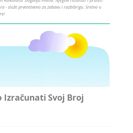
kalkulator slaganja imena. Njegovi rezultati i prateći
ra - služe prvenstveno za zabavu i razbibrigu. Sretno u
re!
Izračunati Svoj Broj