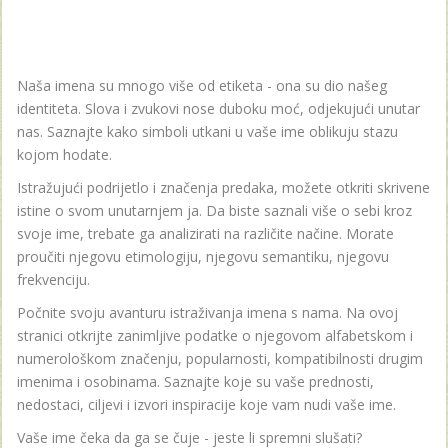
Naša imena su mnogo više od etiketa - ona su dio našeg
identiteta. Slova i zvukovi nose duboku moć, odjekujući unutar
nas. Saznajte kako simboli utkani u vaše ime oblikuju stazu
kojom hodate.
Istražujući podrijetlo i značenja predaka, možete otkriti skrivene
istine o svom unutarnjem ja. Da biste saznali više o sebi kroz
svoje ime, trebate ga analizirati na različite načine. Morate
proučiti njegovu etimologiju, njegovu semantiku, njegovu
frekvenciju.
Počnite svoju avanturu istraživanja imena s nama. Na ovoj
stranici otkrijte zanimljive podatke o njegovom alfabetskom i
numerološkom značenju, popularnosti, kompatibilnosti drugim
imenima i osobinama. Saznajte koje su vaše prednosti,
nedostaci, ciljevi i izvori inspiracije koje vam nudi vaše ime.
Vaše ime čeka da ga se čuje - jeste li spremni slušati?