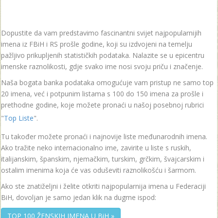
Dopustite da vam predstavimo fascinantni svijet najpopularnijih
imena iz FBiH i RS prošle godine, koji su izdvojeni na temelju
pažljivo prikupljenih statističkih podataka. Nalazite se u epicentru
imenske raznolikosti, gdje svako ime nosi svoju priču i značenje.
Naša bogata banka podataka omogućuje vam pristup ne samo top
20 imena, već i potpunim listama s 100 do 150 imena za prošle i
prethodne godine, koje možete pronaći u našoj posebnoj rubrici
"
Top Liste
".
Tu također možete pronaći i najnovije liste međunarodnih imena.
Ako tražite neko internacionalno ime, zavirite u liste s ruskih,
italijanskim, španskim, njemačkim, turskim, grčkim, švajcarskim i
ostalim imenima koja će vas oduševiti raznolikošću i šarmom.
Ako ste znatiželjni i želite otkriti najpopularnija imena u Federaciji
BiH, dovoljan je samo jedan klik na dugme ispod:
TOP 100 ŽENSKIH IMENA U BiH »