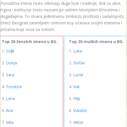
Porodična imena često otkrivaju duge loze i tradicije, dok su ulice,
trgovi i institucije često nazvani po važnim istorijskim ličnostima i
događajima. To stvara jedinstvenu simbiozu prošlosti i sadašnjosti,
čineći Beograd zanimljivim centrom koji očarava svojim imenima i
pričama koje nose sa sobom.
Top 20 ženskih imena u BG.
Top 20 muških imena u BG.
Sofija
Luka
Dunja
Stefan
Sara
Lazar
Teodora
Vuk
Lena
Filip
Ana
Vukašin
Mila
Viktor