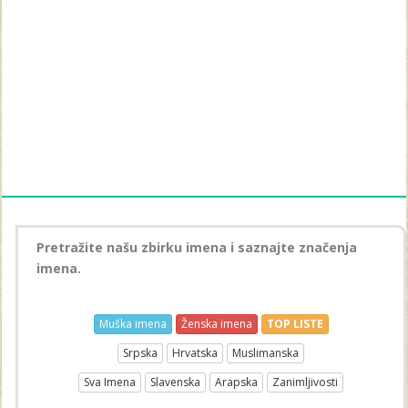
Pretražite našu zbirku imena i saznajte značenja
imena.
Muška imena
Ženska imena
TOP LISTE
Srpska
Hrvatska
Muslimanska
Sva Imena
Slavenska
Arapska
Zanimljivosti