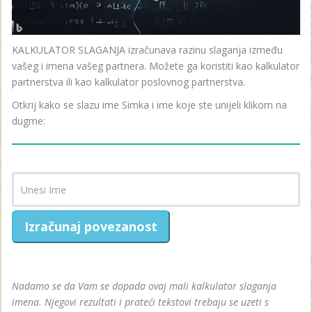
KALKULATOR SLAGANJA izračunava razinu slaganja između
vašeg i imena vašeg partnera. Možete ga koristiti kao kalkulator
partnerstva ili kao kalkulator poslovnog partnerstva.
Otkrij kako se slazu ime Simka i ime koje ste unijeli klikom na
dugme:
Izračunaj povezanost
Nadamo se da Vam se dopada ovaj mali kalkulator slaganja
imena. Njegovi rezultati i prateći tekstovi trebaju se uzeti s