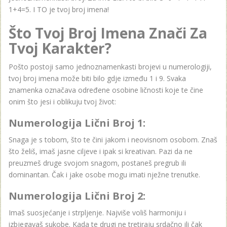
1+4=5. I TO je tvoj broj imena!
Što Tvoj Broj Imena Znači Za
Tvoj Karakter?
Pošto postoji samo jednoznamenkasti brojevi u numerologiji,
tvoj broj imena može biti bilo gdje između 1 i 9. Svaka
znamenka označava određene osobine ličnosti koje te čine
onim što jesi i oblikuju tvoj život:
Numerologija Lični Broj 1:
Snaga je s tobom, što te čini jakom i neovisnom osobom. Znaš
što želiš, imaš jasne ciljeve i ipak si kreativan. Pazi da ne
preuzmeš druge svojom snagom, postaneš pregrub ili
dominantan. Čak i jake osobe mogu imati nježne trenutke.
Numerologija Lični Broj 2:
Imaš suosjećanje i strpljenje. Najviše voliš harmoniju i
izbjegavaš sukobe. Kada te drugi ne tretiraju srdačno ili čak