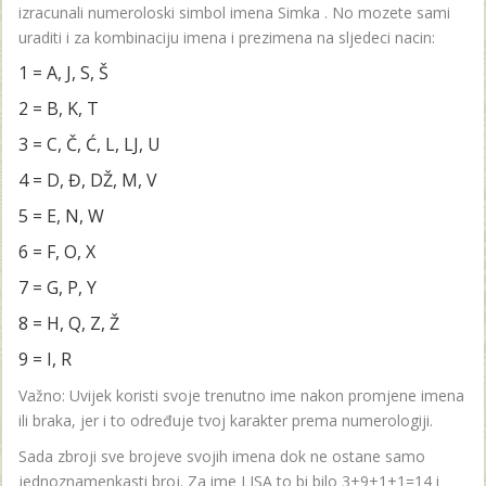
izracunali numeroloski simbol imena Simka . No mozete sami
uraditi i za kombinaciju imena i prezimena na sljedeci nacin:
1 = A, J, S, Š
2 = B, K, T
3 = C, Č, Ć, L, LJ, U
4 = D, Đ, DŽ, M, V
5 = E, N, W
6 = F, O, X
7 = G, P, Y
8 = H, Q, Z, Ž
9 = I, R
Važno: Uvijek koristi svoje trenutno ime nakon promjene imena
ili braka, jer i to određuje tvoj karakter prema numerologiji.
Sada zbroji sve brojeve svojih imena dok ne ostane samo
jednoznamenkasti broj. Za ime LISA to bi bilo 3+9+1+1=14 i