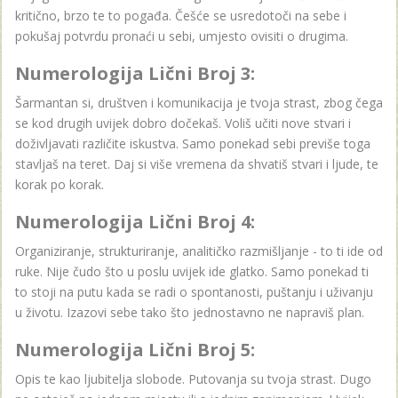
kritično, brzo te to pogađa. Češće se usredotoči na sebe i
pokušaj potvrdu pronaći u sebi, umjesto ovisiti o drugima.
Numerologija Lični Broj 3:
Šarmantan si, društven i komunikacija je tvoja strast, zbog čega
se kod drugih uvijek dobro dočekaš. Voliš učiti nove stvari i
doživljavati različite iskustva. Samo ponekad sebi previše toga
stavljaš na teret. Daj si više vremena da shvatiš stvari i ljude, te
korak po korak.
Numerologija Lični Broj 4:
Organiziranje, strukturiranje, analitičko razmišljanje - to ti ide od
ruke. Nije čudo što u poslu uvijek ide glatko. Samo ponekad ti
to stoji na putu kada se radi o spontanosti, puštanju i uživanju
u životu. Izazovi sebe tako što jednostavno ne napraviš plan.
Numerologija Lični Broj 5:
Opis te kao ljubitelja slobode. Putovanja su tvoja strast. Dugo