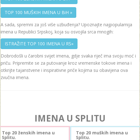
TOP 100 MUŠKIH IMENA U BiH »
A sada, spremni za još više uzbuđenja? Upoznajte najpopularnija
imena u Republici Srpskoj, koja su osvojila srca mnogih:
ISTRAŽITE TOP 100 IMENA U RS»
Dobrodošli u čarobni svijet imena, gdje svaka riječ ima svoju moć i
priču. Pripremite se za putovanje kroz vremenske tokove imena i
otkrijte tajanstvene i inspirativne priče kojima su obavijena ova
zvučna imena.
IMENA U SPLITU
Top 20 ženskih imena u
Top 20 muških imena u
Splitu.
Splitu.