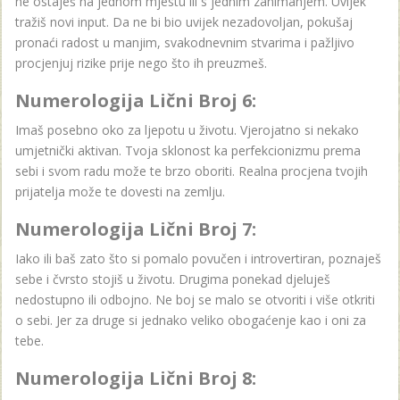
ne ostaješ na jednom mjestu ili s jednim zanimanjem. Uvijek
tražiš novi input. Da ne bi bio uvijek nezadovoljan, pokušaj
pronaći radost u manjim, svakodnevnim stvarima i pažljivo
procjenjuj rizike prije nego što ih preuzmeš.
Numerologija Lični Broj 6:
Imaš posebno oko za ljepotu u životu. Vjerojatno si nekako
umjetnički aktivan. Tvoja sklonost ka perfekcionizmu prema
sebi i svom radu može te brzo oboriti. Realna procjena tvojih
prijatelja može te dovesti na zemlju.
Numerologija Lični Broj 7:
Iako ili baš zato što si pomalo povučen i introvertiran, poznaješ
sebe i čvrsto stojiš u životu. Drugima ponekad djeluješ
nedostupno ili odbojno. Ne boj se malo se otvoriti i više otkriti
o sebi. Jer za druge si jednako veliko obogaćenje kao i oni za
tebe.
Numerologija Lični Broj 8: