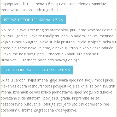
najpopularnijih 100 imena. Očekuju vas iznenađenja i zanimljivi
trendovi koji su obilježili tu godinu.
ISTRAŽITE TOP 100 IMENA U ZG »
No, to nije sve! Kroz magični vremeplov, putujemo kroz prošlost sve
do 1900. godine. Otkrijte tisućljetnu priču o najomiljenijim imenima
koja su krasila Zagreb. Neka su bila prisutna i cijelo stoljeće, neka su
postojala samo neko vrijeme, a neka su izronila kao svježe otkriće.
Svako ime nosi svoju priču i značenje - pridružite nam se u
istraživanju i saznajte podrijetlo svakog od njih.
TOP 100 IMENA U ZG OD 1900-2015 »
Uđite u čarobni svijet imena, gdje svaka riječ ima svoju moć i priču.
Neka vas očara raznovrsnost i povijest koja se krije iza ovih zvučnih
imena. Iznenadit će vas koliko jednostavne riječi mogu biti duboko
povezane s identitetom i poviješću grada. Pripremite se za
nezaboravno putovanje i otkrijte što je to što čini određeno ime
posebnim u srcima Zagrepčana kroz vjekove.