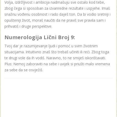
Volja, izdržljivost i ambicija nadmašuju sve ostalo kod tebe,
zbog čega si sposoban za izvanredne rezultate i uspjehe. Imaš
snažnu vođenu osobnost i rado daješ ton. Da bi vodio sretniji i
opušteniji život, moraš naučiti da ne praviš sve pravila sam i
prihvatiš i druge perspektive.
Numerologija Lični Broj 9:
Tvoj dar je razumijevanje ljudi i pomoć u svim životnim
situacijama. Intuitivno znaš što trebaš učiniti ili reći. Zbog toga
te drugi vole da ih vodiš. Naravno, to ne smiješ iskorištavati.
Plus: Nemoj zaboraviti na sebe i uvijek si priušti malo vremena
za sebe da se osvježiš.