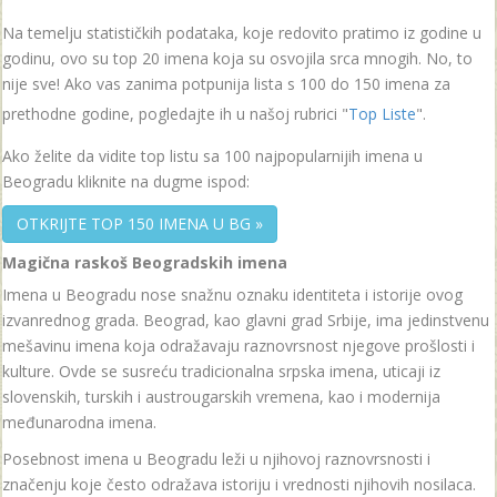
Na temelju statističkih podataka, koje redovito pratimo iz godine u
godinu, ovo su top 20 imena koja su osvojila srca mnogih. No, to
nije sve! Ako vas zanima potpunija lista s 100 do 150 imena za
prethodne godine, pogledajte ih u našoj rubrici "
Top Liste
".
Ako želite da vidite top listu sa 100 najpopularnijih imena u
Beogradu kliknite na dugme ispod:
OTKRIJTE TOP 150 IMENA U BG »
Magična raskoš Beogradskih imena
Imena u Beogradu nose snažnu oznaku identiteta i istorije ovog
izvanrednog grada. Beograd, kao glavni grad Srbije, ima jedinstvenu
mešavinu imena koja odražavaju raznovrsnost njegove prošlosti i
kulture. Ovde se susreću tradicionalna srpska imena, uticaji iz
slovenskih, turskih i austrougarskih vremena, kao i modernija
međunarodna imena.
Posebnost imena u Beogradu leži u njihovoj raznovrsnosti i
značenju koje često odražava istoriju i vrednosti njihovih nosilaca.