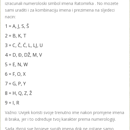
izracunali numeroloski simbol imena Ratomirka . No mozete
sami uraditi i za kombinaciju imena i prezimena na sljedeci
nacin:
1 = A, J, S, Š
2 = B, K, T
3 = C, Č, Ć, L, LJ, U
4 = D, Đ, DŽ, M, V
5 = E, N, W
6 = F, O, X
7 = G, P, Y
8 = H, Q, Z, Ž
9 = I, R
Važno: Uvijek koristi svoje trenutno ime nakon promjene imena
ili braka, jer i to određuje tvoj karakter prema numerologiji.
Sada zbroji sve brojeve svojih imena dok ne ostane samo