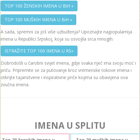
TOP 100 ŽENSKIH IMENA U BiH »
TOP 100 MUŠKIH IMENA U BiH »
A sada, spremni za još više uzbuđenja? Upoznajte najpopularnija
imena u Republici Srpskoj, koja su osvojila srca mnogih:
ISTRAŽITE TOP 100 IMENA U RS»
Dobrodošli u čarobni svijet imena, gdje svaka riječ ima svoju moć i
priču. Pripremite se za putovanje kroz vremenske tokove imena i
otkrijte tajanstvene i inspirativne priče kojima su obavijena ova
zvučna imena.
IMENA U SPLITU
Top 20 ženskih imena u
Top 20 muških imena u