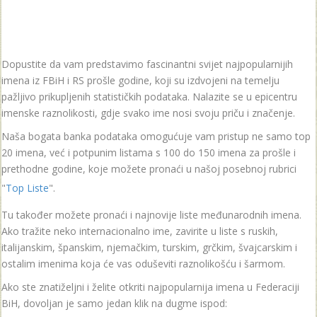
Dopustite da vam predstavimo fascinantni svijet najpopularnijih
imena iz FBiH i RS prošle godine, koji su izdvojeni na temelju
pažljivo prikupljenih statističkih podataka. Nalazite se u epicentru
imenske raznolikosti, gdje svako ime nosi svoju priču i značenje.
Naša bogata banka podataka omogućuje vam pristup ne samo top
20 imena, već i potpunim listama s 100 do 150 imena za prošle i
prethodne godine, koje možete pronaći u našoj posebnoj rubrici
"
Top Liste
".
Tu također možete pronaći i najnovije liste međunarodnih imena.
Ako tražite neko internacionalno ime, zavirite u liste s ruskih,
italijanskim, španskim, njemačkim, turskim, grčkim, švajcarskim i
ostalim imenima koja će vas oduševiti raznolikošću i šarmom.
Ako ste znatiželjni i želite otkriti najpopularnija imena u Federaciji
BiH, dovoljan je samo jedan klik na dugme ispod: