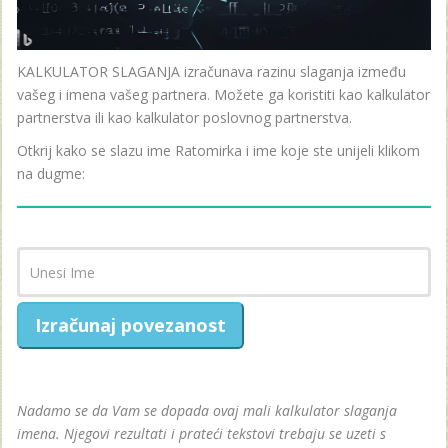
KALKULATOR SLAGANJA izračunava razinu slaganja između
vašeg i imena vašeg partnera. Možete ga koristiti kao kalkulator
partnerstva ili kao kalkulator poslovnog partnerstva.
Otkrij kako se slazu ime Ratomirka i ime koje ste unijeli klikom
na dugme:
Izračunaj povezanost
Nadamo se da Vam se dopada ovaj mali kalkulator slaganja
imena. Njegovi rezultati i prateći tekstovi trebaju se uzeti s