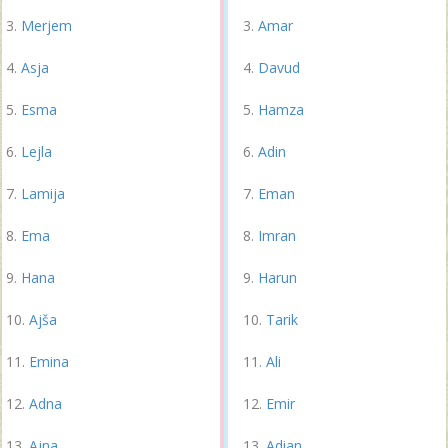
Merjem
Amar
Asja
Davud
Esma
Hamza
Lejla
Adin
Lamija
Eman
Ema
Imran
Hana
Harun
Ajša
Tarik
Emina
Ali
Adna
Emir
Ajna
Adian