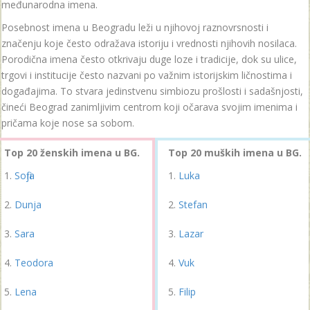
međunarodna imena.
Posebnost imena u Beogradu leži u njihovoj raznovrsnosti i
značenju koje često odražava istoriju i vrednosti njihovih nosilaca.
Porodična imena često otkrivaju duge loze i tradicije, dok su ulice,
trgovi i institucije često nazvani po važnim istorijskim ličnostima i
događajima. To stvara jedinstvenu simbiozu prošlosti i sadašnjosti,
čineći Beograd zanimljivim centrom koji očarava svojim imenima i
pričama koje nose sa sobom.
Top 20 ženskih imena u BG.
Top 20 muških imena u BG.
Sofija
Luka
Dunja
Stefan
Sara
Lazar
Teodora
Vuk
Lena
Filip