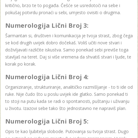
kritično, brzo te to pogađa. Češće se usredotoči na sebe i
pokušaj potvrdu pronaći u sebi, umjesto ovisiti o drugima.
Numerologija Lični Broj 3:
Šarmantan si, društven i komunikacija je tvoja strast, zbog čega
se kod drugih uvijek dobro dočekaš. Voliš učiti nove stvari i
doživljavati različite iskustva. Samo ponekad sebi previše toga
stavljaš na teret. Daj si više vremena da shvatiš stvari i ljude, te
korak po korak.
Numerologija Lični Broj 4:
Organiziranje, strukturiranje, analitičko razmišljanje - to ti ide od
ruke. Nije čudo što u poslu uvijek ide glatko. Samo ponekad ti
to stoji na putu kada se radi o spontanosti, puštanju i uživanju
u životu. Izazovi sebe tako što jednostavno ne napraviš plan.
Numerologija Lični Broj 5:
Opis te kao ljubitelja slobode. Putovanja su tvoja strast. Dugo