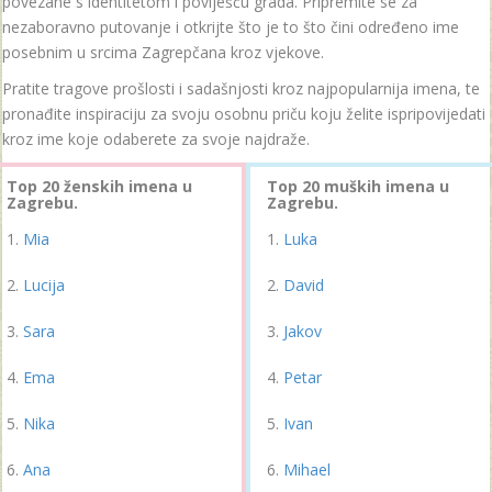
povezane s identitetom i poviješću grada. Pripremite se za
nezaboravno putovanje i otkrijte što je to što čini određeno ime
posebnim u srcima Zagrepčana kroz vjekove.
Pratite tragove prošlosti i sadašnjosti kroz najpopularnija imena, te
pronađite inspiraciju za svoju osobnu priču koju želite ispripovijedati
kroz ime koje odaberete za svoje najdraže.
Top 20 ženskih imena u
Top 20 muških imena u
Zagrebu.
Zagrebu.
Mia
Luka
Lucija
David
Sara
Jakov
Ema
Petar
Nika
Ivan
Ana
Mihael