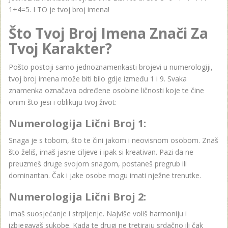
1+4=5. I TO je tvoj broj imena!
Što Tvoj Broj Imena Znači Za
Tvoj Karakter?
Pošto postoji samo jednoznamenkasti brojevi u numerologiji,
tvoj broj imena može biti bilo gdje između 1 i 9. Svaka
znamenka označava određene osobine ličnosti koje te čine
onim što jesi i oblikuju tvoj život:
Numerologija Lični Broj 1:
Snaga je s tobom, što te čini jakom i neovisnom osobom. Znaš
što želiš, imaš jasne ciljeve i ipak si kreativan. Pazi da ne
preuzmeš druge svojom snagom, postaneš pregrub ili
dominantan. Čak i jake osobe mogu imati nježne trenutke.
Numerologija Lični Broj 2:
Imaš suosjećanje i strpljenje. Najviše voliš harmoniju i
izbjegavaš sukobe. Kada te drugi ne tretiraju srdačno ili čak