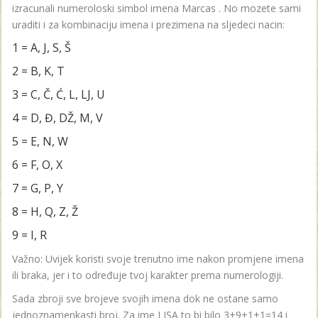
izracunali numeroloski simbol imena Marcas . No mozete sami
uraditi i za kombinaciju imena i prezimena na sljedeci nacin:
1 = A, J, S, Š
2 = B, K, T
3 = C, Č, Ć, L, LJ, U
4 = D, Đ, DŽ, M, V
5 = E, N, W
6 = F, O, X
7 = G, P, Y
8 = H, Q, Z, Ž
9 = I, R
Važno: Uvijek koristi svoje trenutno ime nakon promjene imena
ili braka, jer i to određuje tvoj karakter prema numerologiji.
Sada zbroji sve brojeve svojih imena dok ne ostane samo
jednoznamenkasti broj. Za ime LISA to bi bilo 3+9+1+1=14 i