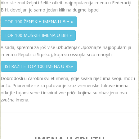
Ako ste znatiželjni i želite otkriti najpopularnija imena u Federaciji
BiH, dovoljan je samo jedan klik na dugme ispod:
TOP 100 ŽENSKIH IMENA U BiH »
TOP 100 MUŠKIH IMENA U BiH »
A sada, spremni za još više uzbuđenja? Upoznajte najpopularnija
imena u Republici Srpskoj, koja su osvojila srca mnogih:
ISTRAŽITE TOP 100 IMENA U RS»
Dobrodošli u čarobni svijet imena, gdje svaka riječ ima svoju moć i
priču. Pripremite se za putovanje kroz vremenske tokove imena i
otkrijte tajanstvene i inspirativne priče kojima su obavijena ova
zvučna imena.