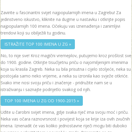
Zavirite u fascinantni svijet najpopularnijih imena u Zagrebu! Za
jedinstveno iskustvo, kliknite na dugme u nastavku i otkrijte popis
najpopularnijih 100 imena. Očekuju vas iznenađenja i zanimljivi
trendovi koji su obilježili tu godinu.
ISTRAŽITE TOP 100 IMENA U ZG »
No, to nije sve! Kroz magični vremeplov, putujemo kroz prošlost sve
do 1900. godine. Otkrijte tisućljetnu priču o najomiljenijim imenima
koja su krasila Zagreb. Neka su bila prisutna i cijelo stoljeće, neka su
postojala samo neko vrijeme, a neka su izronila kao svježe otkriće.
Svako ime nosi svoju priču i značenje - pridružite nam se u
istraživanju i saznajte podrijetlo svakog od njih.
TOP 100 IMENA U ZG OD 1900-2015 »
Uđite u čarobni svijet imena, gdje svaka riječ ima svoju moć i priču.
Neka vas očara raznovrsnost i povijest koja se krije iza ovih zvučnih
imena. Iznenadit će vas koliko jednostavne riječi mogu biti duboko