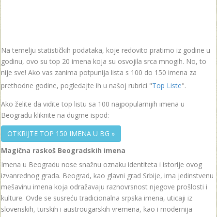
Na temelju statističkih podataka, koje redovito pratimo iz godine u
godinu, ovo su top 20 imena koja su osvojila srca mnogih. No, to
nije sve! Ako vas zanima potpunija lista s 100 do 150 imena za
prethodne godine, pogledajte ih u našoj rubrici "
Top Liste
".
Ako želite da vidite top listu sa 100 najpopularnijih imena u
Beogradu kliknite na dugme ispod:
OTKRIJTE TOP 150 IMENA U BG »
Magična raskoš Beogradskih imena
Imena u Beogradu nose snažnu oznaku identiteta i istorije ovog
izvanrednog grada. Beograd, kao glavni grad Srbije, ima jedinstvenu
mešavinu imena koja odražavaju raznovrsnost njegove prošlosti i
kulture. Ovde se susreću tradicionalna srpska imena, uticaji iz
slovenskih, turskih i austrougarskih vremena, kao i modernija