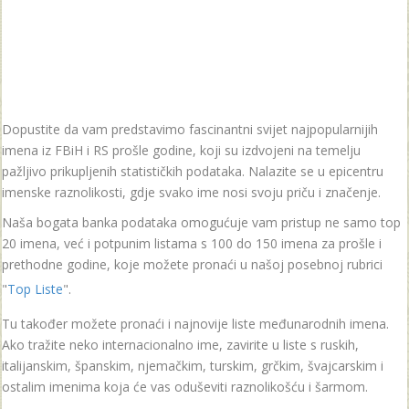
Dopustite da vam predstavimo fascinantni svijet najpopularnijih
imena iz FBiH i RS prošle godine, koji su izdvojeni na temelju
pažljivo prikupljenih statističkih podataka. Nalazite se u epicentru
imenske raznolikosti, gdje svako ime nosi svoju priču i značenje.
Naša bogata banka podataka omogućuje vam pristup ne samo top
20 imena, već i potpunim listama s 100 do 150 imena za prošle i
prethodne godine, koje možete pronaći u našoj posebnoj rubrici
"
Top Liste
".
Tu također možete pronaći i najnovije liste međunarodnih imena.
Ako tražite neko internacionalno ime, zavirite u liste s ruskih,
italijanskim, španskim, njemačkim, turskim, grčkim, švajcarskim i
ostalim imenima koja će vas oduševiti raznolikošću i šarmom.