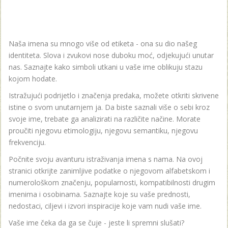
Naša imena su mnogo više od etiketa - ona su dio našeg
identiteta. Slova i zvukovi nose duboku moć, odjekujući unutar
nas. Saznajte kako simboli utkani u vaše ime oblikuju stazu
kojom hodate.
Istražujući podrijetlo i značenja predaka, možete otkriti skrivene
istine o svom unutarnjem ja. Da biste saznali više o sebi kroz
svoje ime, trebate ga analizirati na različite načine. Morate
proučiti njegovu etimologiju, njegovu semantiku, njegovu
frekvenciju.
Počnite svoju avanturu istraživanja imena s nama. Na ovoj
stranici otkrijte zanimljive podatke o njegovom alfabetskom i
numerološkom značenju, popularnosti, kompatibilnosti drugim
imenima i osobinama. Saznajte koje su vaše prednosti,
nedostaci, ciljevi i izvori inspiracije koje vam nudi vaše ime.
Vaše ime čeka da ga se čuje - jeste li spremni slušati?