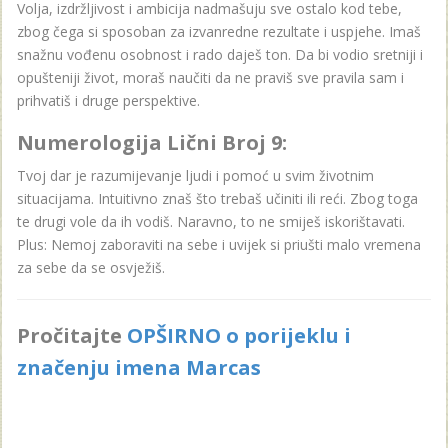
Volja, izdržljivost i ambicija nadmašuju sve ostalo kod tebe,
zbog čega si sposoban za izvanredne rezultate i uspjehe. Imaš
snažnu vođenu osobnost i rado daješ ton. Da bi vodio sretniji i
opušteniji život, moraš naučiti da ne praviš sve pravila sam i
prihvatiš i druge perspektive.
Numerologija Lični Broj 9:
Tvoj dar je razumijevanje ljudi i pomoć u svim životnim
situacijama. Intuitivno znaš što trebaš učiniti ili reći. Zbog toga
te drugi vole da ih vodiš. Naravno, to ne smiješ iskorištavati.
Plus: Nemoj zaboraviti na sebe i uvijek si priušti malo vremena
za sebe da se osvježiš.
Pročitajte
OPŠIRNO o porijeklu i
značenju imena Marcas