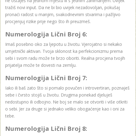
ne ostaješ na jednom mjestu ili s jednim zanimanjem. Uvijek
tražiš novi input. Da ne bi bio uvijek nezadovoljan, pokušaj
pronaći radost u manjim, svakodnevnim stvarima i pažljivo
procjenjuj rizike prije nego što ih preuzmeš.
Numerologija Lični Broj 6:
Imaš posebno oko za ljepotu u životu. Vjerojatno si nekako
umjetnički aktivan. Tvoja sklonost ka perfekcionizmu prema
sebi i svom radu može te brzo oboriti. Realna procjena tvojih
prijatelja može te dovesti na zemlju.
Numerologija Lični Broj 7:
Iako ili baš zato što si pomalo povučen i introvertiran, poznaješ
sebe i čvrsto stojiš u životu. Drugima ponekad djeluješ
nedostupno ili odbojno. Ne boj se malo se otvoriti i više otkriti
o sebi. Jer za druge si jednako veliko obogaćenje kao i oni za
tebe.
Numerologija Lični Broj 8: