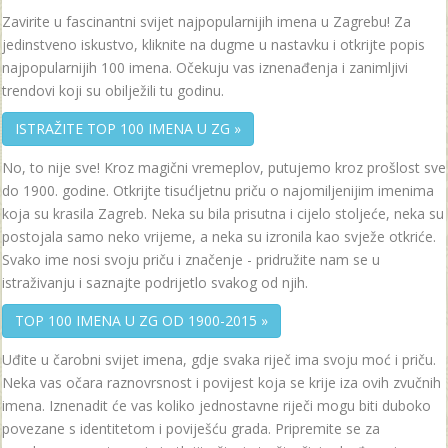
Zavirite u fascinantni svijet najpopularnijih imena u Zagrebu! Za
jedinstveno iskustvo, kliknite na dugme u nastavku i otkrijte popis
najpopularnijih 100 imena. Očekuju vas iznenađenja i zanimljivi
trendovi koji su obilježili tu godinu.
ISTRAŽITE TOP 100 IMENA U ZG »
No, to nije sve! Kroz magični vremeplov, putujemo kroz prošlost sve
do 1900. godine. Otkrijte tisućljetnu priču o najomiljenijim imenima
koja su krasila Zagreb. Neka su bila prisutna i cijelo stoljeće, neka su
postojala samo neko vrijeme, a neka su izronila kao svježe otkriće.
Svako ime nosi svoju priču i značenje - pridružite nam se u
istraživanju i saznajte podrijetlo svakog od njih.
TOP 100 IMENA U ZG OD 1900-2015 »
Uđite u čarobni svijet imena, gdje svaka riječ ima svoju moć i priču.
Neka vas očara raznovrsnost i povijest koja se krije iza ovih zvučnih
imena. Iznenadit će vas koliko jednostavne riječi mogu biti duboko
povezane s identitetom i poviješću grada. Pripremite se za