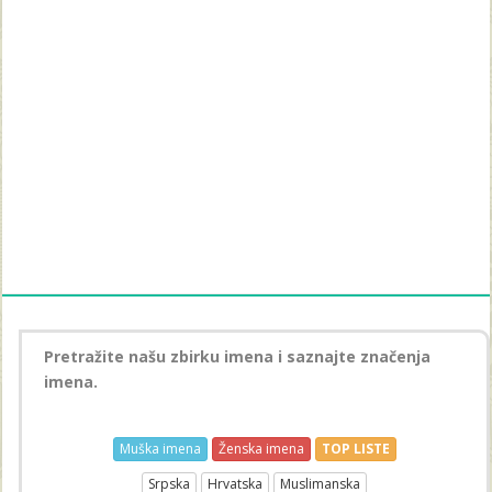
Pretražite našu zbirku imena i saznajte značenja
imena.
Muška imena
Ženska imena
TOP LISTE
Srpska
Hrvatska
Muslimanska