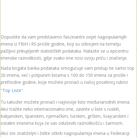
Dopustite da vam predstavimo fascinantni svijet najpopularnijih
imena iz FBiH i RS prošle godine, koji su izdvojeni na temelju
pažljivo prikupljenih statističkih podataka. Nalazite se u epicentru
imenske raznolikosti, gdje svako ime nosi svoju priču i značenje.
Naša bogata banka podataka omogućuje vam pristup ne samo top
20 imena, već i potpunim listama s 100 do 150 imena za prošle i
prethodne godine, koje možete pronaći u našoj posebnoj rubrici
"
Top Liste
".
Tu također možete pronaći i najnovije liste međunarodnih imena.
Ako tražite neko internacionalno ime, zavirite u liste s ruskih,
italijanskim, španskim, njemačkim, turskim, grčkim, švajcarskim i
ostalim imenima koja će vas oduševiti raznolikošću i šarmom.
Ako ste znatiželjni i želite otkriti najpopularnija imena u Federaciji