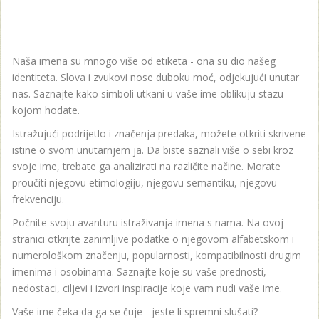
Naša imena su mnogo više od etiketa - ona su dio našeg
identiteta. Slova i zvukovi nose duboku moć, odjekujući unutar
nas. Saznajte kako simboli utkani u vaše ime oblikuju stazu
kojom hodate.
Istražujući podrijetlo i značenja predaka, možete otkriti skrivene
istine o svom unutarnjem ja. Da biste saznali više o sebi kroz
svoje ime, trebate ga analizirati na različite načine. Morate
proučiti njegovu etimologiju, njegovu semantiku, njegovu
frekvenciju.
Počnite svoju avanturu istraživanja imena s nama. Na ovoj
stranici otkrijte zanimljive podatke o njegovom alfabetskom i
numerološkom značenju, popularnosti, kompatibilnosti drugim
imenima i osobinama. Saznajte koje su vaše prednosti,
nedostaci, ciljevi i izvori inspiracije koje vam nudi vaše ime.
Vaše ime čeka da ga se čuje - jeste li spremni slušati?