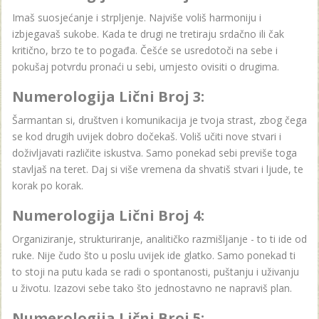
Imaš suosjećanje i strpljenje. Najviše voliš harmoniju i
izbjegavaš sukobe. Kada te drugi ne tretiraju srdačno ili čak
kritično, brzo te to pogađa. Češće se usredotoči na sebe i
pokušaj potvrdu pronaći u sebi, umjesto ovisiti o drugima.
Numerologija Lični Broj 3:
Šarmantan si, društven i komunikacija je tvoja strast, zbog čega
se kod drugih uvijek dobro dočekaš. Voliš učiti nove stvari i
doživljavati različite iskustva. Samo ponekad sebi previše toga
stavljaš na teret. Daj si više vremena da shvatiš stvari i ljude, te
korak po korak.
Numerologija Lični Broj 4:
Organiziranje, strukturiranje, analitičko razmišljanje - to ti ide od
ruke. Nije čudo što u poslu uvijek ide glatko. Samo ponekad ti
to stoji na putu kada se radi o spontanosti, puštanju i uživanju
u životu. Izazovi sebe tako što jednostavno ne napraviš plan.
Numerologija Lični Broj 5: