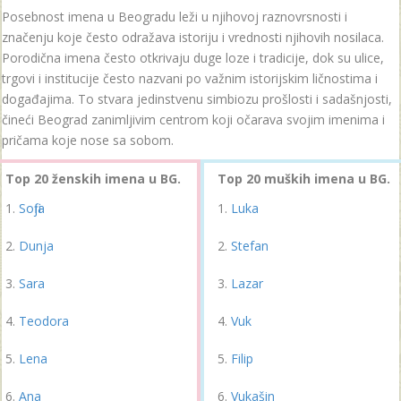
Posebnost imena u Beogradu leži u njihovoj raznovrsnosti i
značenju koje često odražava istoriju i vrednosti njihovih nosilaca.
Porodična imena često otkrivaju duge loze i tradicije, dok su ulice,
trgovi i institucije često nazvani po važnim istorijskim ličnostima i
događajima. To stvara jedinstvenu simbiozu prošlosti i sadašnjosti,
čineći Beograd zanimljivim centrom koji očarava svojim imenima i
pričama koje nose sa sobom.
Top 20 ženskih imena u BG.
Top 20 muških imena u BG.
Sofija
Luka
Dunja
Stefan
Sara
Lazar
Teodora
Vuk
Lena
Filip
Ana
Vukašin