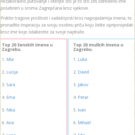
nezaboravno putovanje i otkrijte što je to što čini određeno ime
posebnim u srcima Zagrepčana kroz vjekove.
Pratite tragove prošlosti i sadašnjosti kroz najpopularnija imena, te
pronađite inspiraciju za svoju osobnu priču koju želite ispripovijedati
kroz ime koje odaberete za svoje najdraže.
Top 20 ženskih imena u
Top 20 muških imena u
Zagrebu.
Zagrebu.
Mia
Luka
Lucija
David
Sara
Jakov
Ema
Petar
Nika
Ivan
Ana
Mihael