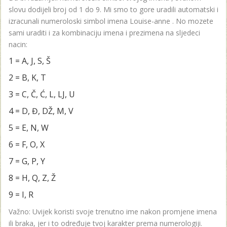
slovu dodijeli broj od 1 do 9. Mi smo to gore uradili automatski i
izracunali numeroloski simbol imena Louise-anne . No mozete
sami uraditi i za kombinaciju imena i prezimena na sljedeci
nacin:
1 = A, J, S, Š
2 = B, K, T
3 = C, Č, Ć, L, LJ, U
4 = D, Đ, DŽ, M, V
5 = E, N, W
6 = F, O, X
7 = G, P, Y
8 = H, Q, Z, Ž
9 = I, R
Važno: Uvijek koristi svoje trenutno ime nakon promjene imena
ili braka, jer i to određuje tvoj karakter prema numerologiji.