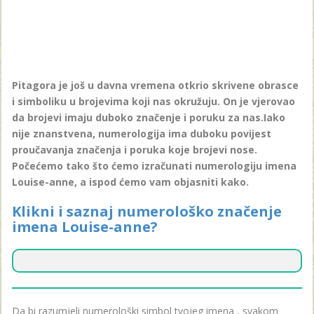
Pitagora je još u davna vremena otkrio skrivene obrasce
i simboliku u brojevima koji nas okružuju. On je vjerovao
da brojevi imaju duboko značenje i poruku za nas.Iako
nije znanstvena, numerologija ima duboku povijest
proučavanja značenja i poruka koje brojevi nose.
Počećemo tako što ćemo izračunati numerologiju imena
Louise-anne, a ispod ćemo vam objasniti kako.
Klikni i saznaj numerološko značenje
imena Louise-anne?
Da bi razumjeli numerološki simbol tvojeg imena , svakom