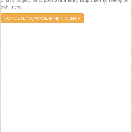
U našoj bogatoj banci podataka, imate pristup značenju svakog od
ovih imena.
TOP LISTE NAJPOPULARNIJIH IMENA »