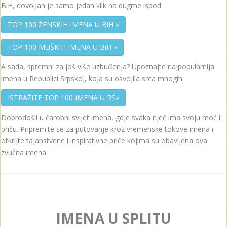
BiH, dovoljan je samo jedan klik na dugme ispod:
TOP 100 ŽENSKIH IMENA U BiH »
TOP 100 MUŠKIH IMENA U BiH »
A sada, spremni za još više uzbuđenja? Upoznajte najpopularnija
imena u Republici Srpskoj, koja su osvojila srca mnogih:
ISTRAŽITE TOP 100 IMENA U RS»
Dobrodošli u čarobni svijet imena, gdje svaka riječ ima svoju moć i
priču. Pripremite se za putovanje kroz vremenske tokove imena i
otkrijte tajanstvene i inspirativne priče kojima su obavijena ova
zvučna imena.
IMENA U SPLITU