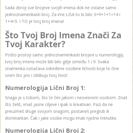
Sada zbroji sve brojeve svojih imena dok ne ostane samo
jednoznamenkasti broj. Za ime LISA to bi bilo 3+9+1+1=14 i
1+4=5. I TO je tvoj broj imena!
Što Tvoj Broj Imena Znači Za
Tvoj Karakter?
Pošto postoji samo jednoznamenkasti brojevi u numerologiji,
tvoj broj imena može biti bilo gdje između 1 i 9. Svaka
znamenka označava određene osobine ličnosti koje te čine
onim što jesi i oblikuju tvoj život:
Numerologija Lični Broj 1:
Snaga je s tobom, što te čini jakom i neovisnom osobom. Znaš
što želiš, imaš jasne ciljeve i ipak si kreativan. Pazi da ne
preuzmeš druge svojom snagom, postaneš pregrub ili
dominantan. Čak i jake osobe mogu imati nježne trenutke.
Numerologija Lični Broj 2: