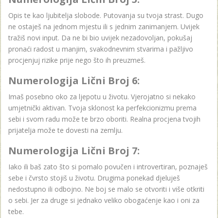
Opis te kao ljubitelja slobode. Putovanja su tvoja strast. Dugo
ne ostaješ na jednom mjestu ili s jednim zanimanjem. Uvijek
tražiš novi input. Da ne bi bio uvijek nezadovoljan, pokušaj
pronaći radost u manjim, svakodnevnim stvarima i pažljivo
procjenjuj rizike prije nego što ih preuzmeš.
Numerologija Lični Broj 6:
Imaš posebno oko za ljepotu u životu. Vjerojatno si nekako
umjetnički aktivan. Tvoja sklonost ka perfekcionizmu prema
sebi i svom radu može te brzo oboriti. Realna procjena tvojih
prijatelja može te dovesti na zemlju.
Numerologija Lični Broj 7:
Iako ili baš zato što si pomalo povučen i introvertiran, poznaješ
sebe i čvrsto stojiš u životu. Drugima ponekad djeluješ
nedostupno ili odbojno. Ne boj se malo se otvoriti i više otkriti
o sebi. Jer za druge si jednako veliko obogaćenje kao i oni za
tebe.