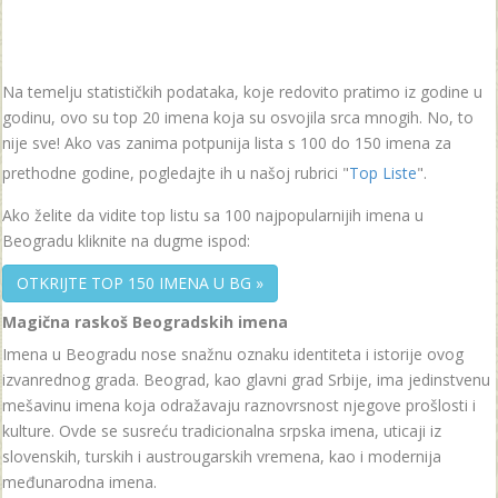
Na temelju statističkih podataka, koje redovito pratimo iz godine u
godinu, ovo su top 20 imena koja su osvojila srca mnogih. No, to
nije sve! Ako vas zanima potpunija lista s 100 do 150 imena za
prethodne godine, pogledajte ih u našoj rubrici "
Top Liste
".
Ako želite da vidite top listu sa 100 najpopularnijih imena u
Beogradu kliknite na dugme ispod:
OTKRIJTE TOP 150 IMENA U BG »
Magična raskoš Beogradskih imena
Imena u Beogradu nose snažnu oznaku identiteta i istorije ovog
izvanrednog grada. Beograd, kao glavni grad Srbije, ima jedinstvenu
mešavinu imena koja odražavaju raznovrsnost njegove prošlosti i
kulture. Ovde se susreću tradicionalna srpska imena, uticaji iz
slovenskih, turskih i austrougarskih vremena, kao i modernija
međunarodna imena.