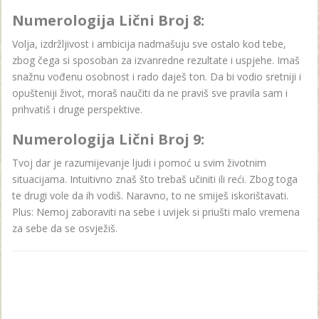
Numerologija Lični Broj 8:
Volja, izdržljivost i ambicija nadmašuju sve ostalo kod tebe,
zbog čega si sposoban za izvanredne rezultate i uspjehe. Imaš
snažnu vođenu osobnost i rado daješ ton. Da bi vodio sretniji i
opušteniji život, moraš naučiti da ne praviš sve pravila sam i
prihvatiš i druge perspektive.
Numerologija Lični Broj 9:
Tvoj dar je razumijevanje ljudi i pomoć u svim životnim
situacijama. Intuitivno znaš što trebaš učiniti ili reći. Zbog toga
te drugi vole da ih vodiš. Naravno, to ne smiješ iskorištavati.
Plus: Nemoj zaboraviti na sebe i uvijek si priušti malo vremena
za sebe da se osvježiš.