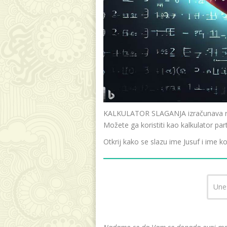
KALKULATOR SLAGANJA izračunava raz
Možete ga koristiti kao kalkulator par
Otkrij kako se slazu ime Jusuf i ime k