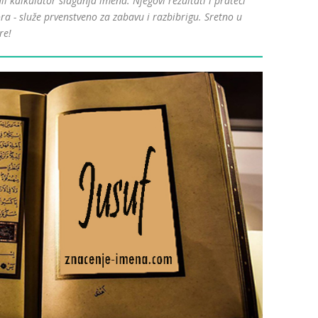
kalkulator slaganja imena. Njegovi rezultati i prateći
ra - služe prvenstveno za zabavu i razbibrigu. Sretno u
re!