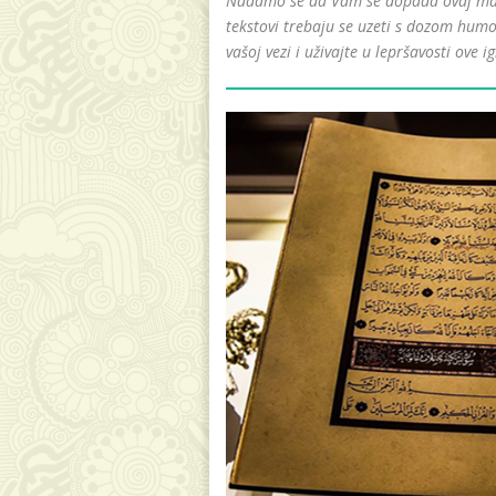
Nadamo se da Vam se dopada ovaj mali 
tekstovi trebaju se uzeti s dozom humo
vašoj vezi i uživajte u lepršavosti ove ig