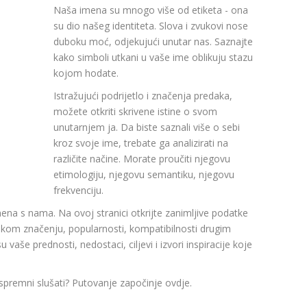
Naša imena su mnogo više od etiketa - ona
su dio našeg identiteta. Slova i zvukovi nose
duboku moć, odjekujući unutar nas. Saznajte
kako simboli utkani u vaše ime oblikuju stazu
kojom hodate.
Istražujući podrijetlo i značenja predaka,
možete otkriti skrivene istine o svom
unutarnjem ja. Da biste saznali više o sebi
kroz svoje ime, trebate ga analizirati na
različite načine. Morate proučiti njegovu
etimologiju, njegovu semantiku, njegovu
frekvenciju.
mena s nama. Na ovoj stranici otkrijte zanimljive podatke
om značenju, popularnosti, kompatibilnosti drugim
aše prednosti, nedostaci, ciljevi i izvori inspiracije koje
 spremni slušati? Putovanje započinje ovdje.