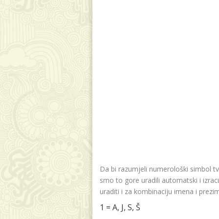
Da bi razumjeli numerološki simbol tv
smo to gore uradili automatski i izr
uraditi i za kombinaciju imena i prezi
1 = A, J, S, Š