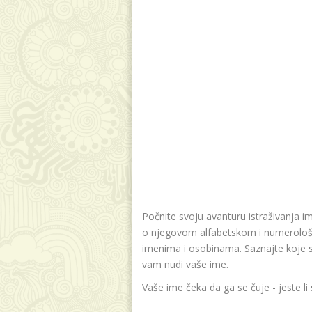
Počnite svoju avanturu istraživanja i
o njegovom alfabetskom i numerološk
imenima i osobinama. Saznajte koje su v
vam nudi vaše ime.
Vaše ime čeka da ga se čuje - jeste li