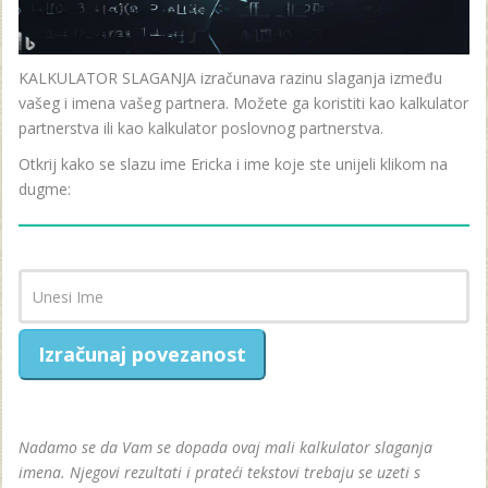
KALKULATOR SLAGANJA izračunava razinu slaganja između
vašeg i imena vašeg partnera. Možete ga koristiti kao kalkulator
partnerstva ili kao kalkulator poslovnog partnerstva.
Otkrij kako se slazu ime Ericka i ime koje ste unijeli klikom na
dugme:
Izračunaj povezanost
Nadamo se da Vam se dopada ovaj mali kalkulator slaganja
imena. Njegovi rezultati i prateći tekstovi trebaju se uzeti s