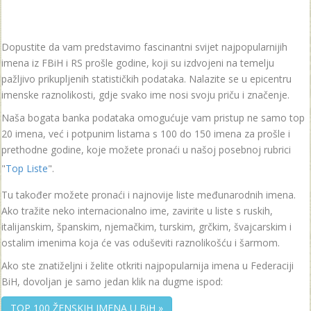
Dopustite da vam predstavimo fascinantni svijet najpopularnijih
imena iz FBiH i RS prošle godine, koji su izdvojeni na temelju
pažljivo prikupljenih statističkih podataka. Nalazite se u epicentru
imenske raznolikosti, gdje svako ime nosi svoju priču i značenje.
Naša bogata banka podataka omogućuje vam pristup ne samo top
20 imena, već i potpunim listama s 100 do 150 imena za prošle i
prethodne godine, koje možete pronaći u našoj posebnoj rubrici
"
Top Liste
".
Tu također možete pronaći i najnovije liste međunarodnih imena.
Ako tražite neko internacionalno ime, zavirite u liste s ruskih,
italijanskim, španskim, njemačkim, turskim, grčkim, švajcarskim i
ostalim imenima koja će vas oduševiti raznolikošću i šarmom.
Ako ste znatiželjni i želite otkriti najpopularnija imena u Federaciji
BiH, dovoljan je samo jedan klik na dugme ispod:
TOP 100 ŽENSKIH IMENA U BiH »