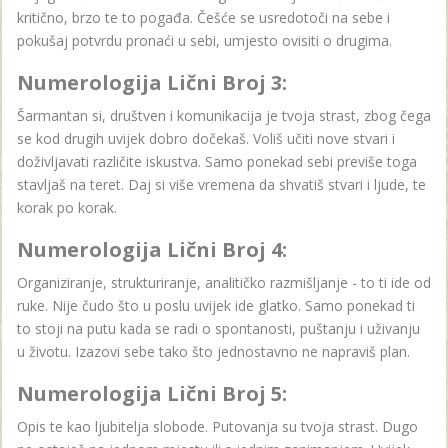
kritično, brzo te to pogađa. Češće se usredotoči na sebe i
pokušaj potvrdu pronaći u sebi, umjesto ovisiti o drugima.
Numerologija Lični Broj 3:
Šarmantan si, društven i komunikacija je tvoja strast, zbog čega
se kod drugih uvijek dobro dočekaš. Voliš učiti nove stvari i
doživljavati različite iskustva. Samo ponekad sebi previše toga
stavljaš na teret. Daj si više vremena da shvatiš stvari i ljude, te
korak po korak.
Numerologija Lični Broj 4:
Organiziranje, strukturiranje, analitičko razmišljanje - to ti ide od
ruke. Nije čudo što u poslu uvijek ide glatko. Samo ponekad ti
to stoji na putu kada se radi o spontanosti, puštanju i uživanju
u životu. Izazovi sebe tako što jednostavno ne napraviš plan.
Numerologija Lični Broj 5:
Opis te kao ljubitelja slobode. Putovanja su tvoja strast. Dugo