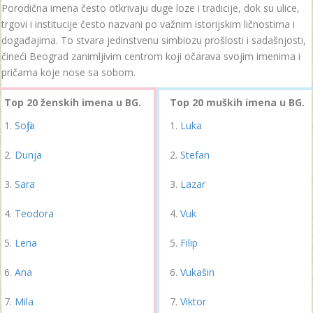
Porodična imena često otkrivaju duge loze i tradicije, dok su ulice,
trgovi i institucije često nazvani po važnim istorijskim ličnostima i
događajima. To stvara jedinstvenu simbiozu prošlosti i sadašnjosti,
čineći Beograd zanimljivim centrom koji očarava svojim imenima i
pričama koje nose sa sobom.
Top 20 ženskih imena u BG.
Top 20 muških imena u BG.
Sofija
Luka
Dunja
Stefan
Sara
Lazar
Teodora
Vuk
Lena
Filip
Ana
Vukašin
Mila
Viktor