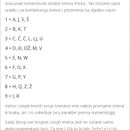
izracunali numeroloski simbol imena Ericka . No mozete sami
uraditi i za kombinaciju imena i prezimena na sljedeci nacin:
1 = A, J, S, Š
2 = B, K, T
3 = C, Č, Ć, L, LJ, U
4 = D, Đ, DŽ, M, V
5 = E, N, W
6 = F, O, X
7 = G, P, Y
8 = H, Q, Z, Ž
9 = I, R
Važno: Uvijek koristi svoje trenutno ime nakon promjene imena
ili braka, jer i to određuje tvoj karakter prema numerologiji.
Sada zbroji sve brojeve svojih imena dok ne ostane samo
jednoznamenkasti broj. Za ime LISA to bi bilo 3+9+1+1=14 i