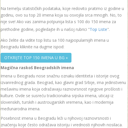
Na temelju statističkih podataka, koje redovito pratimo iz godine u
godinu, ovo su top 20 imena koja su osvojila srca mnogih. No, to
nije sve! Ako vas zanima potpunija lista s 100 do 150 imena za
prethodne godine, pogledajte ih u našoj rubrici "
Top Liste
".
Ako želite da vidite top listu sa 100 najpopularnijih imena u
Beogradu kliknite na dugme ispod:
OTKRIJTE TOP 150 IMENA U BG »
Magična raskoš Beogradskih imena
Imena u Beogradu nose snažnu oznaku identiteta i istorije ovog
izvanrednog grada. Beograd, kao glavni grad Srbije, ima jedinstvenu
mešavinu imena koja odražavaju raznovrsnost njegove prošlosti i
kulture. Ovde se susreću tradicionalna srpska imena, uticaji iz
slovenskih, turskih i austrougarskih vremena, kao i modernija
međunarodna imena.
Posebnost imena u Beogradu leži u njihovoj raznovrsnosti i
značenju koje često odražava istoriju i vrednosti njihovih nosilaca.