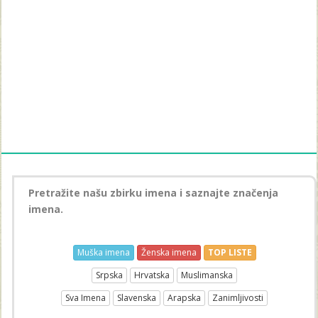
Pretražite našu zbirku imena i saznajte značenja
imena.
Muška imena
Ženska imena
TOP LISTE
Srpska
Hrvatska
Muslimanska
Sva Imena
Slavenska
Arapska
Zanimljivosti