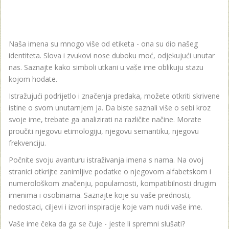
Naša imena su mnogo više od etiketa - ona su dio našeg
identiteta. Slova i zvukovi nose duboku moć, odjekujući unutar
nas. Saznajte kako simboli utkani u vaše ime oblikuju stazu
kojom hodate.
Istražujući podrijetlo i značenja predaka, možete otkriti skrivene
istine o svom unutarnjem ja. Da biste saznali više o sebi kroz
svoje ime, trebate ga analizirati na različite načine. Morate
proučiti njegovu etimologiju, njegovu semantiku, njegovu
frekvenciju.
Počnite svoju avanturu istraživanja imena s nama. Na ovoj
stranici otkrijte zanimljive podatke o njegovom alfabetskom i
numerološkom značenju, popularnosti, kompatibilnosti drugim
imenima i osobinama. Saznajte koje su vaše prednosti,
nedostaci, ciljevi i izvori inspiracije koje vam nudi vaše ime.
Vaše ime čeka da ga se čuje - jeste li spremni slušati?