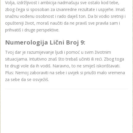
Volja, izdržljivost i ambicija nadmašuju sve ostalo kod tebe,
zbog čega si sposoban za izvanredne rezultate i uspjehe. Imaš
snažnu vođenu osobnost i rado daješ ton. Da bi vodio sretniji i
opušteniji život, moraš naučiti da ne praviš sve pravila sam i
prihvatiš i druge perspektive.
Numerologija Lični Broj 9:
Tvoj dar je razumijevanje ljudi i pomoć u svim životnim
situacijama. Intuitivno znaš što trebaš učiniti ili reći. Zbog toga
te drugi vole da ih vodiš. Naravno, to ne smiješ iskorištavati.
Plus: Nemoj zaboraviti na sebe i uvijek si priušti malo vremena
za sebe da se osvježiš.