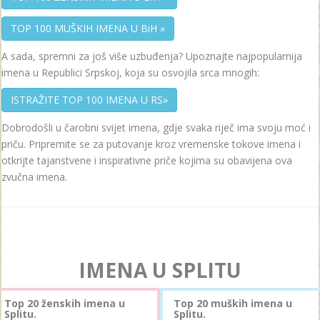
TOP 100 MUŠKIH IMENA U BiH »
A sada, spremni za još više uzbuđenja? Upoznajte najpopularnija
imena u Republici Srpskoj, koja su osvojila srca mnogih:
ISTRAŽITE TOP 100 IMENA U RS»
Dobrodošli u čarobni svijet imena, gdje svaka riječ ima svoju moć i
priču. Pripremite se za putovanje kroz vremenske tokove imena i
otkrijte tajanstvene i inspirativne priče kojima su obavijena ova
zvučna imena.
IMENA U SPLITU
Top 20 ženskih imena u
Top 20 muških imena u
Splitu.
Splitu.