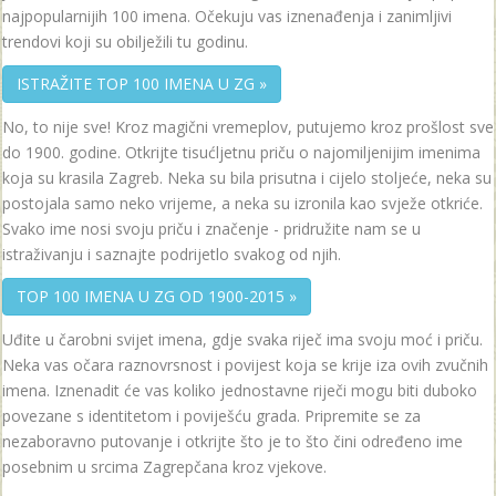
najpopularnijih 100 imena. Očekuju vas iznenađenja i zanimljivi
trendovi koji su obilježili tu godinu.
ISTRAŽITE TOP 100 IMENA U ZG »
No, to nije sve! Kroz magični vremeplov, putujemo kroz prošlost sve
do 1900. godine. Otkrijte tisućljetnu priču o najomiljenijim imenima
koja su krasila Zagreb. Neka su bila prisutna i cijelo stoljeće, neka su
postojala samo neko vrijeme, a neka su izronila kao svježe otkriće.
Svako ime nosi svoju priču i značenje - pridružite nam se u
istraživanju i saznajte podrijetlo svakog od njih.
TOP 100 IMENA U ZG OD 1900-2015 »
Uđite u čarobni svijet imena, gdje svaka riječ ima svoju moć i priču.
Neka vas očara raznovrsnost i povijest koja se krije iza ovih zvučnih
imena. Iznenadit će vas koliko jednostavne riječi mogu biti duboko
povezane s identitetom i poviješću grada. Pripremite se za
nezaboravno putovanje i otkrijte što je to što čini određeno ime
posebnim u srcima Zagrepčana kroz vjekove.