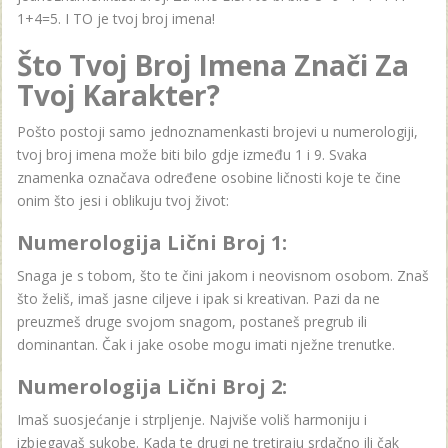
1+4=5. I TO je tvoj broj imena!
Što Tvoj Broj Imena Znači Za
Tvoj Karakter?
Pošto postoji samo jednoznamenkasti brojevi u numerologiji,
tvoj broj imena može biti bilo gdje između 1 i 9. Svaka
znamenka označava određene osobine ličnosti koje te čine
onim što jesi i oblikuju tvoj život:
Numerologija Lični Broj 1:
Snaga je s tobom, što te čini jakom i neovisnom osobom. Znaš
što želiš, imaš jasne ciljeve i ipak si kreativan. Pazi da ne
preuzmeš druge svojom snagom, postaneš pregrub ili
dominantan. Čak i jake osobe mogu imati nježne trenutke.
Numerologija Lični Broj 2:
Imaš suosjećanje i strpljenje. Najviše voliš harmoniju i
izbjegavaš sukobe. Kada te drugi ne tretiraju srdačno ili čak