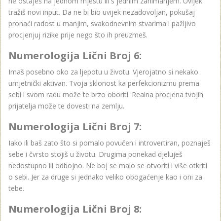
ne ostaješ na jednom mjestu ili s jednim zanimanjem. Uvijek
tražiš novi input. Da ne bi bio uvijek nezadovoljan, pokušaj
pronaći radost u manjim, svakodnevnim stvarima i pažljivo
procjenjuj rizike prije nego što ih preuzmeš.
Numerologija Lični Broj 6:
Imaš posebno oko za ljepotu u životu. Vjerojatno si nekako
umjetnički aktivan. Tvoja sklonost ka perfekcionizmu prema
sebi i svom radu može te brzo oboriti. Realna procjena tvojih
prijatelja može te dovesti na zemlju.
Numerologija Lični Broj 7:
Iako ili baš zato što si pomalo povučen i introvertiran, poznaješ
sebe i čvrsto stojiš u životu. Drugima ponekad djeluješ
nedostupno ili odbojno. Ne boj se malo se otvoriti i više otkriti
o sebi. Jer za druge si jednako veliko obogaćenje kao i oni za
tebe.
Numerologija Lični Broj 8: